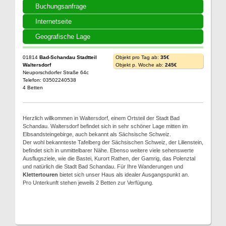
Buchungsanfrage
Internetseite
Geografische Lage
01814
Bad-Schandau Stadtteil
Objekt pro Tag ab:
35€
Waltersdorf
Objekt p. Woche ab:
245€
Neuporschdorfer Straße 64c
Telefon: 03502240538
4 Betten
Herzlich willkommen in Waltersdorf, einem Ortsteil der Stadt Bad
Schandau. Waltersdorf befindet sich in sehr schöner Lage mitten im
Elbsandsteingebirge, auch bekannt als Sächsische Schweiz.
Der wohl bekannteste Tafelberg der Sächsischen Schweiz, der Lilienstein,
befindet sich in unmittelbarer Nähe. Ebenso weitere viele sehenswerte
Ausflugsziele, wie die Bastei, Kurort Rathen, der Gamrig, das Polenztal
und natürlich die Stadt Bad Schandau. Für Ihre Wanderungen und
Klettertouren
bietet sich unser Haus als idealer Ausgangspunkt an.
Pro Unterkunft stehen jeweils 2 Betten zur Verfügung.