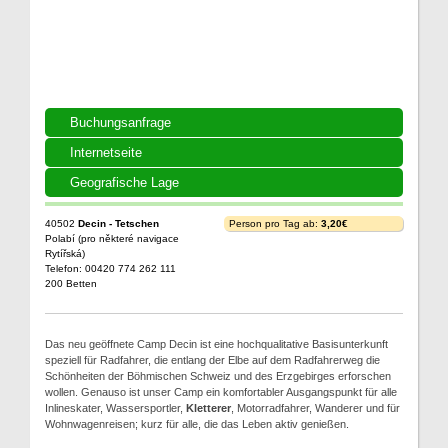
Buchungsanfrage
Internetseite
Geografische Lage
40502
Decin - Tetschen
Person pro Tag ab:
3,20€
Polabí (pro některé navigace
Rytířská)
Telefon: 00420 774 262 111
200 Betten
Das neu geöffnete Camp Decin ist eine hochqualitative Basisunterkunft
speziell für Radfahrer, die entlang der Elbe auf dem Radfahrerweg die
Schönheiten der Böhmischen Schweiz und des Erzgebirges erforschen
wollen. Genauso ist unser Camp ein komfortabler Ausgangspunkt für alle
Inlineskater, Wassersportler,
Kletterer
, Motorradfahrer, Wanderer und für
Wohnwagenreisen; kurz für alle, die das Leben aktiv genießen.