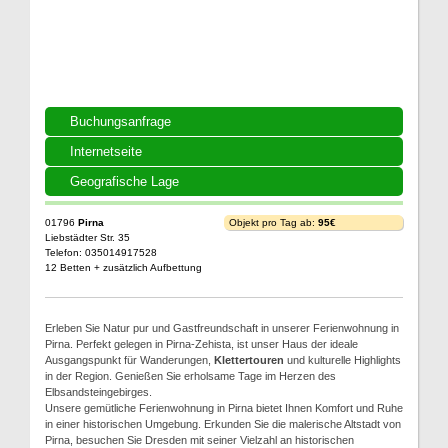
Buchungsanfrage
Internetseite
Geografische Lage
01796
Pirna
Objekt pro Tag ab:
95€
Liebstädter Str. 35
Telefon: 035014917528
12 Betten + zusätzlich Aufbettung
Erleben Sie Natur pur und Gastfreundschaft in unserer Ferienwohnung in
Pirna. Perfekt gelegen in Pirna-Zehista, ist unser Haus der ideale
Ausgangspunkt für Wanderungen,
Klettertouren
und kulturelle Highlights
in der Region. Genießen Sie erholsame Tage im Herzen des
Elbsandsteingebirges.
Unsere gemütliche Ferienwohnung in Pirna bietet Ihnen Komfort und Ruhe
in einer historischen Umgebung. Erkunden Sie die malerische Altstadt von
Pirna, besuchen Sie Dresden mit seiner Vielzahl an historischen