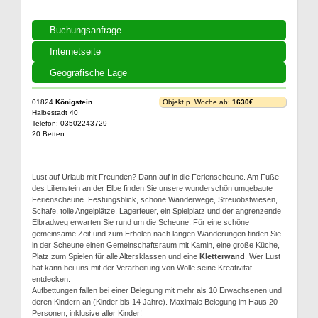
Buchungsanfrage
Internetseite
Geografische Lage
01824
Königstein
Objekt p. Woche ab:
1630€
Halbestadt 40
Telefon: 03502243729
20 Betten
Lust auf Urlaub mit Freunden? Dann auf in die Ferienscheune. Am Fuße
des Lilienstein an der Elbe finden Sie unsere wunderschön umgebaute
Ferienscheune. Festungsblick, schöne Wanderwege, Streuobstwiesen,
Schafe, tolle Angelplätze, Lagerfeuer, ein Spielplatz und der angrenzende
Elbradweg erwarten Sie rund um die Scheune. Für eine schöne
gemeinsame Zeit und zum Erholen nach langen Wanderungen finden Sie
in der Scheune einen Gemeinschaftsraum mit Kamin, eine große Küche,
Platz zum Spielen für alle Altersklassen und eine
Kletterwand
. Wer Lust
hat kann bei uns mit der Verarbeitung von Wolle seine Kreativität
entdecken.
Aufbettungen fallen bei einer Belegung mit mehr als 10 Erwachsenen und
deren Kindern an (Kinder bis 14 Jahre). Maximale Belegung im Haus 20
Personen, inklusive aller Kinder!