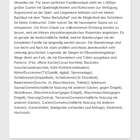
Verweilen ein. Für einen perfekten Familienurlaub steht ein 1.000qm
großer Garten mit Spielmöglichkeiten und Ruhezonen zur Verfügung.
Angrenzend an der Spiel- und Liegewiese befinden sich ein kleiner
Bachlauf mit dem "Natur-Barfußpfad" und die Möglichkeit des Schürfens
für kleine Goldsucher. Oder nutzen Sie die hauseigene Sauna um zu
entspannen. Um Ihren Urlaub zur vollkommenen Erholung werden zu
lassen, wird ein kleines physiotherapeutisches Repertoire angeboten. Es
ist gerade die landschaftliche Vielfalt, welche Wanderungen mit der
kompletten Familie nie langweilig werden lassen. Die Wanderwege sind
von leicht und flach bis stark profiliert und etwas abenteuerlich sehr
vielseitig geschichtet. Legendär die Stiegen im Elbsandsteingebirge ;
Wege direkt am Fels, die mit Eisenleitern und Tritten ausgebaut sind.
Parterre: (Flur, offene Küche(Ceran-Kochfeld, Backofen,
Geschirrspülmaschine, Kühl-/Gefrierkombination),
Wohn/Esszimmer(TV(Satellit, digital), Stereoanlage),
Schlafzimmer(Doppelbett), Schlafzimmer(3x Einzelbett),
Badezimmer(Dusche, 2x Waschbecken, Toilette)) Spielraum,
Sauna(Gemeinschaftliche Nutzung mit anderen Gästen, gegen Entgelt),
Abstellraum, Wäschetrockner(gegen Entgelt), Waschmaschine(gegen
Entgelt), Heizung(Zentral), Terrasse(Gemeinschaftliche Nutzung mit
anderen Gästen), Garten(Gemeinschaftliche Nutzung mit anderen
Gästen), Gartenmöbel, Spielgeräte vorhanden (auf Anfrage), Kinderbett,
Hochstuhl.