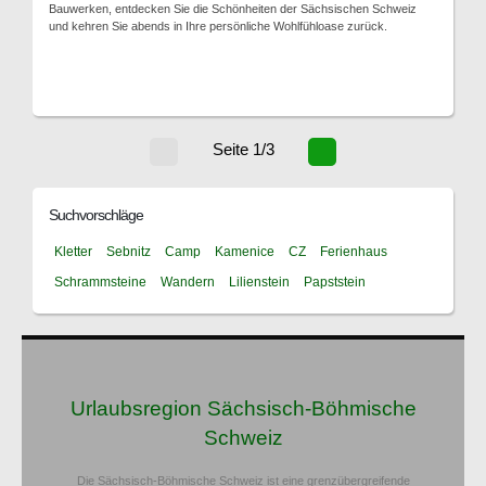
Bauwerken, entdecken Sie die Schönheiten der Sächsischen Schweiz
und kehren Sie abends in Ihre persönliche Wohlfühloase zurück.
Seite 1/3
Suchvorschläge
Kletter
Sebnitz
Camp
Kamenice
CZ
Ferienhaus
Schrammsteine
Wandern
Lilienstein
Papststein
Urlaubsregion Sächsisch-Böhmische
Schweiz
Die Sächsisch-Böhmische Schweiz ist eine grenzübergreifende