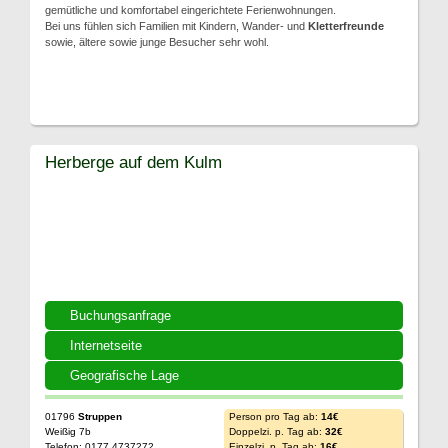
gemütliche und komfortabel eingerichtete Ferienwohnungen.
Bei uns fühlen sich Familien mit Kindern, Wander- und
Kletterfreunde
sowie, ältere sowie junge Besucher sehr wohl.
Herberge auf dem Kulm
Buchungsanfrage
Internetseite
Geografische Lage
01796
Struppen
Person pro Tag ab:
14€
Weißig 7b
Doppelzi. p. Tag ab:
32€
Telefon: 0177 4737272
Einzelzi. p. Tag ab:
16€