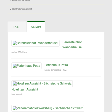
Hinterhermsdorf
neu !
beliebt
Bärensteinhof
Wanderhäusel
nahe Wehlen
Ferienhaus Petra
Dolni Chribska - CZ
Hotel_zur_Aussicht
Hohnstein