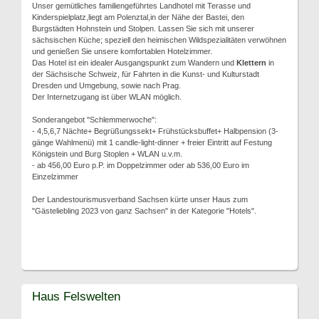
Unser gemütliches familiengeführtes Landhotel mit Terasse und
Kinderspielplatz,liegt am Polenztal,in der Nähe der Bastei, den
Burgstädten Hohnstein und Stolpen. Lassen Sie sich mit unserer
sächsischen Küche; speziell den heimischen Wildspezialitäten verwöhnen
und genießen Sie unsere komfortablen Hotelzimmer.
Das Hotel ist ein idealer Ausgangspunkt zum Wandern und
Klettern
in
der Sächsische Schweiz, für Fahrten in die Kunst- und Kulturstadt
Dresden und Umgebung, sowie nach Prag.
Der Internetzugang ist über WLAN möglich.
Sonderangebot "Schlemmerwoche":
- 4,5,6,7 Nächte+ Begrüßungssekt+ Frühstücksbuffet+ Halbpension (3-
gänge Wahlmenü) mit 1 candle-light-dinner + freier Eintritt auf Festung
Königstein und Burg Stoplen + WLAN u.v.m.
- ab 456,00 Euro p.P. im Doppelzimmer oder ab 536,00 Euro im
Einzelzimmer
Der Landestourismusverband Sachsen kürte unser Haus zum
"Gästeliebling 2023 von ganz Sachsen" in der Kategorie "Hotels".
Haus Felswelten