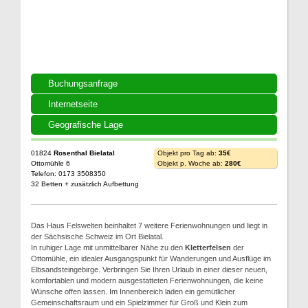
Buchungsanfrage
Internetseite
Geografische Lage
01824
Rosenthal Bielatal
Objekt pro Tag ab:
35€
Ottomühle 6
Objekt p. Woche ab:
280€
Telefon: 0173 3508350
32 Betten + zusätzlich Aufbettung
Das Haus Felswelten beinhaltet 7 weitere Ferienwohnungen und liegt in
der Sächsische Schweiz im Ort Bielatal.
In ruhiger Lage mit unmittelbarer Nähe zu den
Kletterfelsen
der
Ottomühle, ein idealer Ausgangspunkt für Wanderungen und Ausflüge im
Elbsandsteingebirge. Verbringen Sie Ihren Urlaub in einer dieser neuen,
komfortablen und modern ausgestatteten Ferienwohnungen, die keine
Wünsche offen lassen. Im Innenbereich laden ein gemütlicher
Gemeinschaftsraum und ein Spielzimmer für Groß und Klein zum