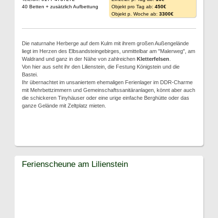
40 Betten + zusätzlich Aufbettung
Objekt pro Tag ab:
450€
Objekt p. Woche ab:
3300€
Die naturnahe Herberge auf dem Kulm mit ihrem großen Außengelände
liegt im Herzen des Elbsandsteingebirges, unmittelbar am "Malerweg", am
Waldrand und ganz in der Nähe von zahlreichen
Kletterfelsen
.
Von hier aus seht ihr den Lilienstein, die Festung Königstein und die
Bastei.
Ihr übernachtet im unsaniertem ehemaligen Ferienlager im DDR-Charme
mit Mehrbettzimmern und Gemeinschaftssanitäranlagen, könnt aber auch
die schickeren Tinyhäuser oder eine urige einfache Berghütte oder das
ganze Gelände mit Zeltplatz mieten.
Ferienscheune am Lilienstein