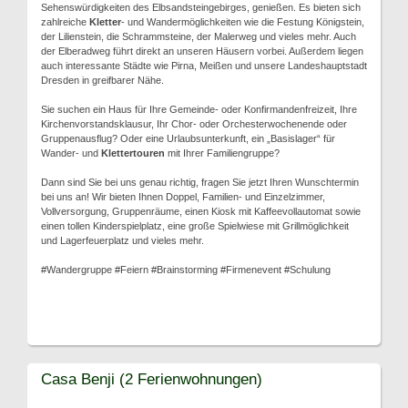
Sehenswürdigkeiten des Elbsandsteingebirges, genießen. Es bieten sich
zahlreiche
Kletter
- und Wandermöglichkeiten wie die Festung Königstein,
der Lilienstein, die Schrammsteine, der Malerweg und vieles mehr. Auch
der Elberadweg führt direkt an unseren Häusern vorbei. Außerdem liegen
auch interessante Städte wie Pirna, Meißen und unsere Landeshauptstadt
Dresden in greifbarer Nähe.
Sie suchen ein Haus für Ihre Gemeinde- oder Konfirmandenfreizeit, Ihre
Kirchenvorstandsklausur, Ihr Chor- oder Orchesterwochenende oder
Gruppenausflug? Oder eine Urlaubsunterkunft, ein „Basislager“ für
Wander- und
Klettertouren
mit Ihrer Familiengruppe?
Dann sind Sie bei uns genau richtig, fragen Sie jetzt Ihren Wunschtermin
bei uns an! Wir bieten Ihnen Doppel, Familien- und Einzelzimmer,
Vollversorgung, Gruppenräume, einen Kiosk mit Kaffeevollautomat sowie
einen tollen Kinderspielplatz, eine große Spielwiese mit Grillmöglichkeit
und Lagerfeuerplatz und vieles mehr.
#Wandergruppe #Feiern #Brainstorming #Firmenevent #Schulung
Casa Benji (2 Ferienwohnungen)