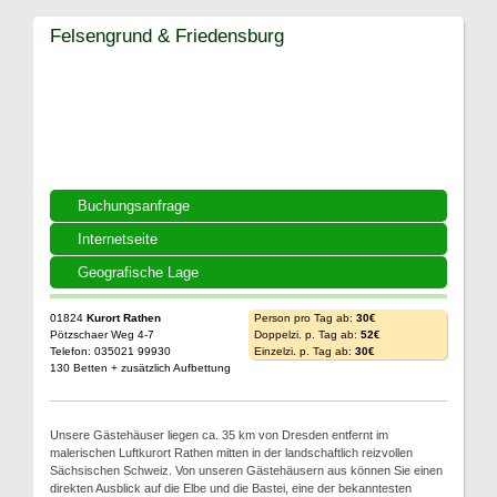
Felsengrund & Friedensburg
Buchungsanfrage
Internetseite
Geografische Lage
01824
Kurort Rathen
Person pro Tag ab:
30€
Pötzschaer Weg 4-7
Doppelzi. p. Tag ab:
52€
Telefon: 035021 99930
Einzelzi. p. Tag ab:
30€
130 Betten + zusätzlich Aufbettung
Unsere Gästehäuser liegen ca. 35 km von Dresden entfernt im
malerischen Luftkurort Rathen mitten in der landschaftlich reizvollen
Sächsischen Schweiz. Von unseren Gästehäusern aus können Sie einen
direkten Ausblick auf die Elbe und die Bastei, eine der bekanntesten