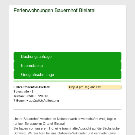
Ferienwohnungen Bauernhof Bielatal
Buchungsanfrage
Internetseite
Geografische Lage
01824
Rosenthal-Bielatal
Objekt pro Tag ab:
95€
Bergstraße 41
Telefon: 035033 729013
7 Betten + zusätzlich Aufbettung
Unser Bauernhof, welcher im Nebenerwerb bewirtschaftet wird, liegt in
ruhiger Berglage im Ortsteil Bielatal.
Sie haben von unserem Hof eine traumhafte Aussicht auf die Sächsische
Schweiz. Wir züchten bei uns Galloway-Wildrinder und vermieten zwei