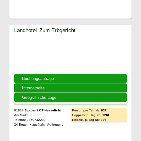
Landhotel 'Zum Erbgericht'
Buchungsanfrage
Internetseite
Geografische Lage
01833
Stolpen / OT Heeselicht
Person pro Tag ab:
63€
Am Markt 8
Doppelzi. p. Tag ab:
126€
Telefon: 0359732290
Einzelzi. p. Tag ab:
83€
24 Betten + zusätzlich Aufbettung