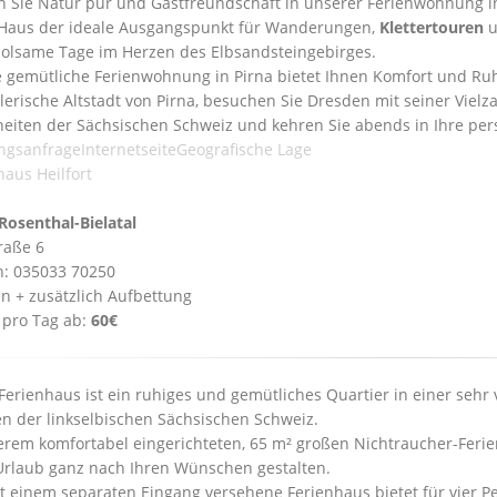
n Sie Natur pur und Gastfreundschaft in unserer Ferienwohnung in P
Haus der ideale Ausgangspunkt für Wanderungen,
Klettertouren
u
holsame Tage im Herzen des Elbsandsteingebirges.
 gemütliche Ferienwohnung in Pirna bietet Ihnen Komfort und Ru
lerische Altstadt von Pirna, besuchen Sie Dresden mit seiner Vielz
eiten der Sächsischen Schweiz und kehren Sie abends in Ihre per
ngsanfrage
Internetseite
Geografische Lage
haus Heilfort
Rosenthal-Bielatal
raße 6
n: 035033 70250
en + zusätzlich Aufbettung
 pro Tag ab:
60€
Ferienhaus ist ein ruhiges und gemütliches Quartier in einer sehr
en der linkselbischen Sächsischen Schweiz.
erem komfortabel eingerichteten, 65 m² großen Nichtraucher-Feri
Urlaub ganz nach Ihren Wünschen gestalten.
t einem separaten Eingang versehene Ferienhaus bietet für vier 