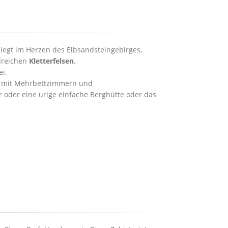
egt im Herzen des Elbsandsteingebirges,
lreichen
Kletterfelsen
.
ei.
e mit Mehrbettzimmern und
 oder eine urige einfache Berghütte oder das