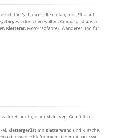
eziell für Radfahrer, die entlang der Elbe auf
ebirges erforschen wollen. Genauso ist unser
er,
Kletterer
, Motorradfahrer, Wanderer und für
nd waldreicher Lage am Malerweg. Gemütliche
kel,
Klettergerüst
mit
Kletterwand
und Rutsche.
n oder zwei Schlafräumen ( jeder mit DU / WC ).