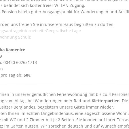
s befindet sich kostenfreier W- LAN Zugang.
 Pension ist ein guter Ausgangspunkt für Wanderungen und Ausfl
rden uns freuen Sie in unserem Haus begrüßen zu dürfen.
ngsanfrage
Internetseite
Geografische Lage
wohnung Schulz
ka Kamenice
39
n: 00420 602651713
en
 pro Tag ab:
50€
hnen in unserer gemütlichen Ferienwohnung mit bis zu 4 Personen
ng vom Alltag, bei Wanderungen oder Rad-und
Kletterpartien
. Di
usitzer Berglandes, begeistern unsere Gäste immer wieder.
eten Ihnen im echten Umgebindehaus, eine abgeschlossene Wohnu
 mit WC und 2 Zimmer mit je 2 Betten. Sie können auf Ihrer Terr
atz im Garten nutzen. Wir sprechen deutsch und auf Wunsch empf