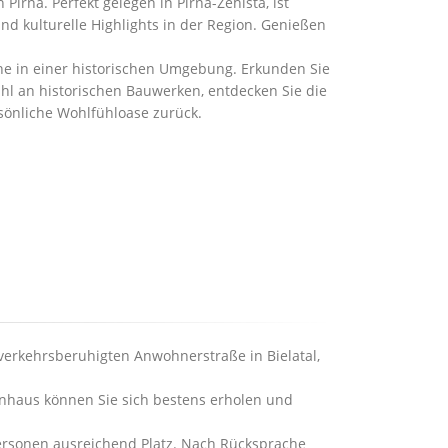
irna. Perfekt gelegen in Pirna-Zehista, ist
nd kulturelle Highlights in der Region. Genießen
he in einer historischen Umgebung. Erkunden Sie
ahl an historischen Bauwerken, entdecken Sie die
sönliche Wohlfühloase zurück.
 verkehrsberuhigten Anwohnerstraße in Bielatal,
enhaus können Sie sich bestens erholen und
Personen ausreichend Platz. Nach Rücksprache