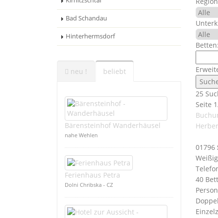
Kirnitzschtal
Region
Bad Schandau
Unterk
Hinterhermsdorf
Betten
Erweit
neu !
beliebt
25 Suc
Seite 1
Buchu
Bärensteinhof Wanderhäusel
Herbe
nahe Wehlen
01796
Weißig
Telefo
Ferienhaus Petra
40 Bet
Dolni Chribska - CZ
Person
Doppel
Einzelz