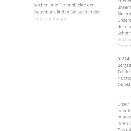
Erlebe
suchen. Alle Ferienobjekte der
unser 
Datenbank finden Sie auch in der
Sie er
Unterkunft-Karte
.
Unsere
die ma
Schönh
Buchu
Ferien
01824
Bergst
Telefo
4 Bett
Objekt
Unser 
inmitt
In uns
Ihren 
Das mi