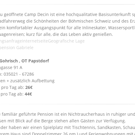
u geöffnete Camp Decin ist eine hochqualitative Basisunterkunft sp
dfahrerweg die Schönheiten der Böhmischen Schweiz und des Erzg
in komfortabler Ausgangspunkt für alle Inlineskater, Wassersportl
genreisen; kurz für alle, die das Leben aktiv genießen.
ngsanfrage
Internetseite
Geografische Lage
pension Gabriele
Gohrisch , OT Papstdorf
gasse 91 A
n: 035021 - 67286
ten + zusätzlich Aufbettung
 pro Tag ab:
26€
 pro Tag ab:
44€
 familiär geführte Pension ist ein Nichtraucherhaus in ruhiger u
sen mit Blick auf die Berge stehen allen Gästen zur Verfügung.
nder haben wir einen Spielplatz mit Tischtennis, Sandkasten, Schau
erem Haus sind Doppelzimmer 26 qm ) und Ferienwohnungen mit ei