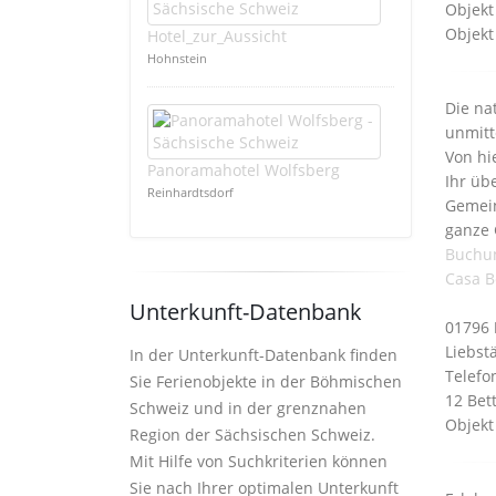
Objekt
Objekt
Hotel_zur_Aussicht
Hohnstein
Die na
unmitt
Von hi
Panoramahotel Wolfsberg
Ihr üb
Reinhardtsdorf
Gemein
ganze 
Buchu
Casa B
Unterkunft-Datenbank
01796
Liebstä
In der Unterkunft-Datenbank finden
Telefo
Sie Ferienobjekte in der Böhmischen
12 Bet
Schweiz und in der grenznahen
Objekt
Region der Sächsischen Schweiz.
Mit Hilfe von Suchkriterien können
Sie nach Ihrer optimalen Unterkunft