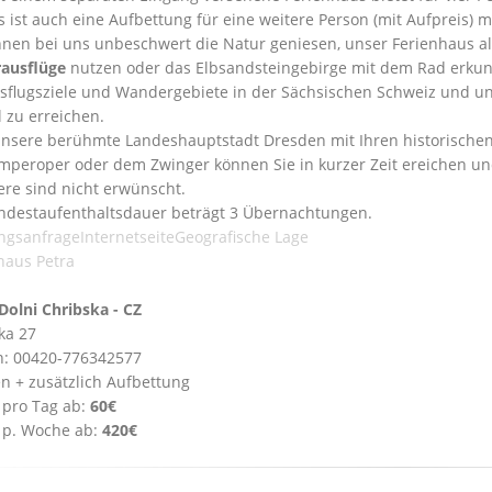
s ist auch eine Aufbettung für eine weitere Person (mit Aufpreis) m
nnen bei uns unbeschwert die Natur geniesen, unser Ferienhaus 
rausflüge
nutzen oder das Elbsandsteingebirge mit dem Rad erku
usflugsziele und Wandergebiete in der Sächsischen Schweiz und
l zu erreichen.
nsere berühmte Landeshauptstadt Dresden mit Ihren historischen u
mperoper oder dem Zwinger können Sie in kurzer Zeit ereichen un
ere sind nicht erwünscht.
ndestaufenthaltsdauer beträgt 3 Übernachtungen.
ngsanfrage
Internetseite
Geografische Lage
haus Petra
Dolni Chribska - CZ
ka 27
n: 00420-776342577
en + zusätzlich Aufbettung
 pro Tag ab:
60€
 p. Woche ab:
420€