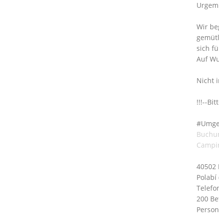
Urgemü
Wir be
gemütl
sich f
Auf Wu
Nicht 
!!!--Bi
#Umge
Buchu
Campi
40502
Polabí
Telefo
200 Be
Person