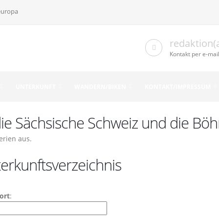
europa
redaktion(
Kontakt per e-mai
UNTERKUNFT
WANDERN/BIKEN
KONTAKT/IMPRESSUM
 die Sächsische Schweiz und die Bö
erien aus.
erkunftsverzeichnis
ort
: