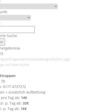
:
unft:
:
erte Suche
hergebnisse
/3
ngsanfrage
Internetseite
Geografische Lage
rge auf dem Kulm
Struppen
 7b
n: 0177 4737272
ten + zusätzlich Aufbettung
 pro Tag ab:
14€
zi. p. Tag ab:
32€
i. p. Tag ab:
16€