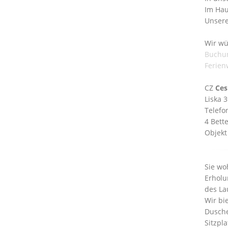
Im Hau
Unsere
Wir wü
Buchu
Ferien
CZ
Ces
Liska 
Telefo
4 Bett
Objekt
Sie wo
Erholu
des La
Wir bi
Dusche
Sitzpl