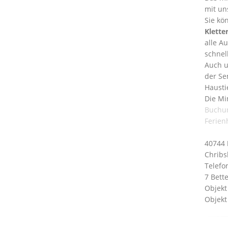
mit un
Sie kö
Klette
alle A
schnel
Auch u
der Se
Hausti
Die Mi
Buchu
Ferien
40744
Chribs
Telefo
7 Bett
Objekt
Objekt