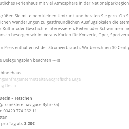
tliches Ferienhaus mit viel Atmosphäre in der Nationalparkregio
grüßen Sie mit einem kleinen Umtrunk und beraten Sie gern. Ob S
ichen Wanderungen zu gastfreundlichen Ausflugslokalen die ate
ür Kultur oder Geschichte interessieren, Reiten oder Schwimmen m
nsch besorgen wir im Voraus Karten für Konzerte, Oper, Sportvera
im Preis enthalten ist der Stromverbrauch. Wir berechnen 30 Cent
tte Belegungsplan beachten ---!!!
bindehaus
ngsanfrage
Internetseite
Geografische Lage
ng Decin
Decin - Tetschen
 (pro některé navigace Rytířská)
n: 00420 774 262 111
tten
 pro Tag ab:
3,20€