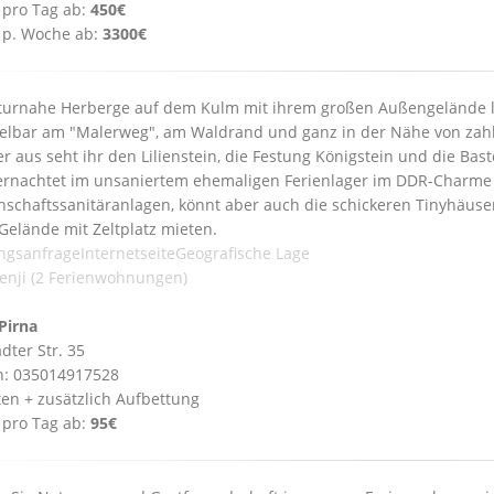
 pro Tag ab:
450€
 p. Woche ab:
3300€
turnahe Herberge auf dem Kulm mit ihrem großen Außengelände li
elbar am "Malerweg", am Waldrand und ganz in der Nähe von zah
er aus seht ihr den Lilienstein, die Festung Königstein und die Bast
ernachtet im unsaniertem ehemaligen Ferienlager im DDR-Charm
schaftssanitäranlagen, könnt aber auch die schickeren Tinyhäuser
Gelände mit Zeltplatz mieten.
ngsanfrage
Internetseite
Geografische Lage
enji (2 Ferienwohnungen)
Pirna
dter Str. 35
n: 035014917528
ten + zusätzlich Aufbettung
 pro Tag ab:
95€