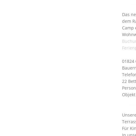
Das ne
dem Ra
Camp e
Wohnwa
Buchu
Ferien
01824
Bauern
Telefo
22 Bet
Person
Objekt
Unsere
Terras
Für Ki
In uns