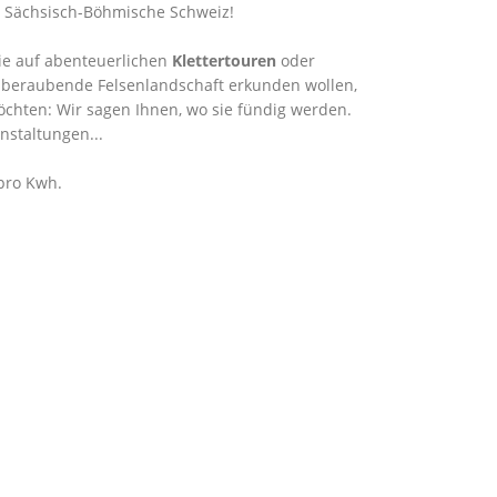
n Sächsisch-Böhmische Schweiz!
ie auf abenteuerlichen
Klettertouren
oder
mberaubende Felsenlandschaft erkunden wollen,
öchten: Wir sagen Ihnen, wo sie fündig werden.
nstaltungen...
 pro Kwh.