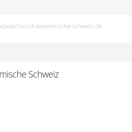
at)saechsisch-boehmische-schweiz.de
l
hmische Schweiz