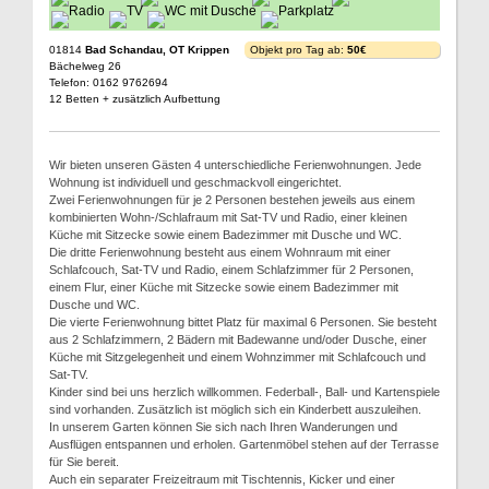
01814
Bad Schandau, OT Krippen
Objekt pro Tag ab:
50€
Bächelweg 26
Telefon: 0162 9762694
12 Betten + zusätzlich Aufbettung
Wir bieten unseren Gästen 4 unterschiedliche Ferienwohnungen. Jede
Wohnung ist individuell und geschmackvoll eingerichtet.
Zwei Ferienwohnungen für je 2 Personen bestehen jeweils aus einem
kombinierten Wohn-/Schlafraum mit Sat-TV und Radio, einer kleinen
Küche mit Sitzecke sowie einem Badezimmer mit Dusche und WC.
Die dritte Ferienwohnung besteht aus einem Wohnraum mit einer
Schlafcouch, Sat-TV und Radio, einem Schlafzimmer für 2 Personen,
einem Flur, einer Küche mit Sitzecke sowie einem Badezimmer mit
Dusche und WC.
Die vierte Ferienwohnung bittet Platz für maximal 6 Personen. Sie besteht
aus 2 Schlafzimmern, 2 Bädern mit Badewanne und/oder Dusche, einer
Küche mit Sitzgelegenheit und einem Wohnzimmer mit Schlafcouch und
Sat-TV.
Kinder sind bei uns herzlich willkommen. Federball-, Ball- und Kartenspiele
sind vorhanden. Zusätzlich ist möglich sich ein Kinderbett auszuleihen.
In unserem Garten können Sie sich nach Ihren Wanderungen und
Ausflügen entspannen und erholen. Gartenmöbel stehen auf der Terrasse
für Sie bereit.
Auch ein separater Freizeitraum mit Tischtennis, Kicker und einer