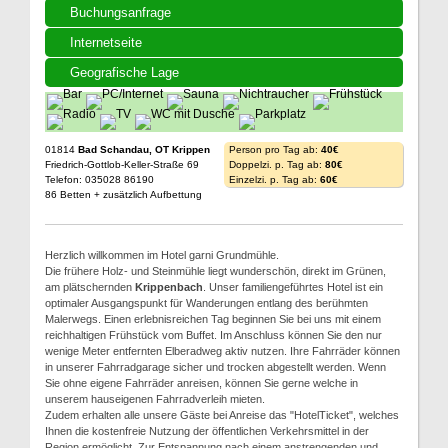
Buchungsanfrage
Internetseite
Geografische Lage
01814
Bad Schandau, OT Krippen
Person pro Tag ab:
40€
Friedrich-Gottlob-Keller-Straße 69
Doppelzi. p. Tag ab:
80€
Telefon: 035028 86190
Einzelzi. p. Tag ab:
60€
86 Betten + zusätzlich Aufbettung
Herzlich willkommen im Hotel garni Grundmühle.
Die frühere Holz- und Steinmühle liegt wunderschön, direkt im Grünen,
am plätschernden
Krippenbach
. Unser familiengeführtes Hotel ist ein
optimaler Ausgangspunkt für Wanderungen entlang des berühmten
Malerwegs. Einen erlebnisreichen Tag beginnen Sie bei uns mit einem
reichhaltigen Frühstück vom Buffet. Im Anschluss können Sie den nur
wenige Meter entfernten Elberadweg aktiv nutzen. Ihre Fahrräder können
in unserer Fahrradgarage sicher und trocken abgestellt werden. Wenn
Sie ohne eigene Fahrräder anreisen, können Sie gerne welche in
unserem hauseigenen Fahrradverleih mieten.
Zudem erhalten alle unsere Gäste bei Anreise das "HotelTicket", welches
Ihnen die kostenfreie Nutzung der öffentlichen Verkehrsmittel in der
Region ermöglicht. Zur Entspannung nach einem anstrengenden und