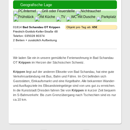
Geografische Lage
01814
Bad Schandau OT Krippen
Objekt pro Tag ab:
65€
Friedrich-Gottlob-Keller-Straße 48
Telefon: 035028 80374
2 Betten + zusätzlich Aufbettung
Wir laden Sie ein in unsere gemütliche Ferienwohnung in Bad Schandau
OT
Krippen
im Herzen der Sächsischen Schweiz.
Krippen
liegt auf der anderen Elbseite von Bad Schandau, hat eine gute
Verkehrsanbindung mit Bus, Bahn und Fähre. Im Ort befinden sich
Gaststätten, Einkaufsmarkt und eine Kegelbahn. Alle bekannten Wander-
und Ausflugsziele ins Elbsandsteingebirge sind von uns gut zu erreichen.
In die Kunststadt Dresden fahren Sie von
Krippen
in kurzer Zeit bequem
im S-Bahnverkehr. Bis zum Grenzübergang nach Tschechien sind es nur
ca.10 km.