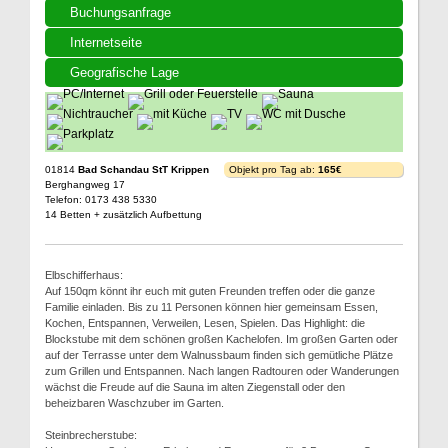
Buchungsanfrage
Internetseite
Geografische Lage
01814
Bad Schandau StT Krippen
Objekt pro Tag ab:
165€
Berghangweg 17
Telefon: 0173 438 5330
14 Betten + zusätzlich Aufbettung
Elbschifferhaus:
Auf 150qm könnt ihr euch mit guten Freunden treffen oder die ganze
Familie einladen. Bis zu 11 Personen können hier gemeinsam Essen,
Kochen, Entspannen, Verweilen, Lesen, Spielen. Das Highlight: die
Blockstube mit dem schönen großen Kachelofen. Im großen Garten oder
auf der Terrasse unter dem Walnussbaum finden sich gemütliche Plätze
zum Grillen und Entspannen. Nach langen Radtouren oder Wanderungen
wächst die Freude auf die Sauna im alten Ziegenstall oder den
beheizbaren Waschzuber im Garten.
Steinbrecherstube: