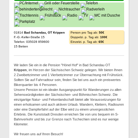
01814
Bad Schandau, OT Krippen
Person pro Tag ab:
50€
F.-G.-Keller-Straße 15
Doppelzi. p. Tag ab:
100€
Telefon: 035028 859600
Einzelzi. p. Tag ab:
65€
15 Betten
Wir laden Sie ein in die Pension "Hönel Hof" in Bad Schandau OT
Krippen
, im Herzen der Sächsischen Schweiz gelegen. Wir bieten Ihnen
2 Zweibettzimmer und 1 Vierbettzimmer zur Übernachtung mit Frühstück.
Sollten Sie auf Fahrradtour sein, finden Sie bei uns auch ein preiswertes
Bikerquartier bis 4 Personen.
Unsere Pension ist ein idealer Ausgangspunkt für Wanderungen zu allen
Sehenswürdigkeiten der Sächsischen- und Böhmischen Schweiz. Die
einzigartige Natur- und Felsenlandschaft bietet alle Voraussetzungen für
einen erholsamen und auch aktiven Urlaub. Wandern, Klettern, Radtouren
oder eine Dampferfahrt auf der Elbe wird zu einem unvergesslichen
Erlebnis. Die Kunststadt Dresden erreichen Sie von uns bequem im S-
Bahnverkehr und bis zur Grenze nach Tschechien sind es nur wenige
Kilometer.
Wir freuen uns auf Ihren Besuch!