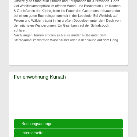
Unsere gute Stube zum Erholen und Entspannen für 3 Personen. Ganz
viel Wohlfühlatmosphäre im offenen Wohn- und Essbereich zum Kochen
& Genießen in der Küche, beim ins Feuer des Gussofens schauen oder
bei einem guten Buch eingemummelt in der Lesekoje. Bei Weitblick auf
Felsen und Wälder träumt ihr im großen Doppelbett unter dem Dach von
den nächsten Wanderungen. Ein Gast kann auf der Schlafcouch
schlafen.
Nach langen Touren erholen sich eure müden Füße unter dem
Sternhimmel im warmen Waschzuber oder in der Sauna auf dem Hang.
Ferienwohnung Kunath
Buchungsanfrage
Internetseite