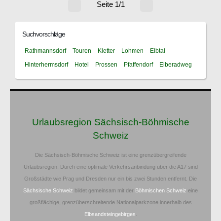
Seite 1/1
Suchvorschläge
Rathmannsdorf
Touren
Kletter
Lohmen
Elbtal
Hinterhermsdorf
Hotel
Prossen
Pfaffendorf
Elberadweg
Urlaubsregion Sächsisch-Böhmische
Schweiz
Die Sächsisch-Böhmische Schweiz ist eine grenzübergreifende
Urlaubsregion. Durch eine optimale Verkehrsanbindung über die A17 sind
Großstädte wie Prag und Dresden nur ein bis zwei Stunden entfernt. Die
Sächsische Schweiz
bildet gemeinsam mit der
Böhmischen Schweiz
eine
großflächige, grenzüberschreitende Nationalparkzone innerhalb des
Elbsandsteingebirges
.