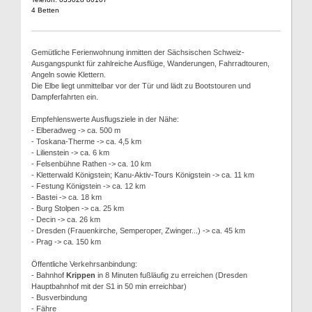
4 Betten
Gemütliche Ferienwohnung inmitten der Sächsischen Schweiz-
Ausgangspunkt für zahlreiche Ausflüge, Wanderungen, Fahrradtouren,
Angeln sowie Klettern.
Die Elbe liegt unmittelbar vor der Tür und lädt zu Bootstouren und
Dampferfahrten ein.
Empfehlenswerte Ausflugsziele in der Nähe:
- Elberadweg -> ca. 500 m
- Toskana-Therme -> ca. 4,5 km
- Lilienstein -> ca. 6 km
- Felsenbühne Rathen -> ca. 10 km
- Kletterwald Königstein; Kanu-Aktiv-Tours Königstein -> ca. 11 km
- Festung Königstein -> ca. 12 km
- Bastei -> ca. 18 km
- Burg Stolpen -> ca. 25 km
- Decin -> ca. 26 km
- Dresden (Frauenkirche, Semperoper, Zwinger...) -> ca. 45 km
- Prag -> ca. 150 km
Öffentliche Verkehrsanbindung:
- Bahnhof
Krippen
in 8 Minuten fußläufig zu erreichen (Dresden
Hauptbahnhof mit der S1 in 50 min erreichbar)
- Busverbindung
- Fähre