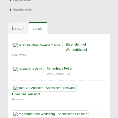
Hinterhermsdorf
neu !
beliebt
Bärensteinhof
Wanderhäusel
nahe Wehlen
Ferienhaus Petra
Dolni Chribska - CZ
Hotel_zur_Aussicht
Hohnstein