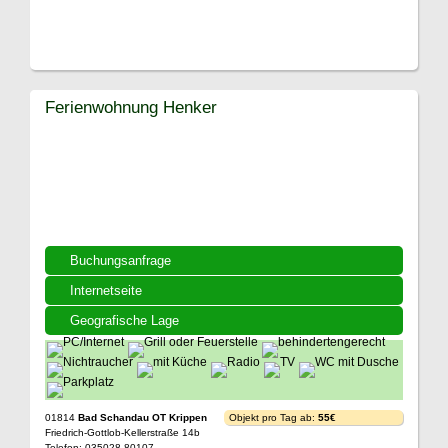
Ferienwohnung Henker
Buchungsanfrage
Internetseite
Geografische Lage
01814
Bad Schandau OT Krippen
Objekt pro Tag ab:
55€
Friedrich-Gottlob-Kellerstraße 14b
Telefon: 035028 80107