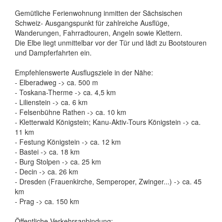
Gemütliche Ferienwohnung inmitten der Sächsischen
Schweiz- Ausgangspunkt für zahlreiche Ausflüge,
Wanderungen, Fahrradtouren, Angeln sowie Klettern.
Die Elbe liegt unmittelbar vor der Tür und lädt zu Bootstouren
und Dampferfahrten ein.
Empfehlenswerte Ausflugsziele in der Nähe:
- Elberadweg -> ca. 500 m
- Toskana-Therme -> ca. 4,5 km
- Lilienstein -> ca. 6 km
- Felsenbühne Rathen -> ca. 10 km
- Kletterwald Königstein; Kanu-Aktiv-Tours Königstein -> ca.
11 km
- Festung Königstein -> ca. 12 km
- Bastei -> ca. 18 km
- Burg Stolpen -> ca. 25 km
- Decin -> ca. 26 km
- Dresden (Frauenkirche, Semperoper, Zwinger...) -> ca. 45
km
- Prag -> ca. 150 km
Öffentliche Verkehrsanbindung: