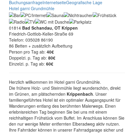
Buchungsanfrage
Internetseite
Geografische Lage
Hotel garni Grundmühle
01814
Bad Schandau, OT Krippen
Friedrich-Gottlob-Keller-Straße 69
Telefon: 035028 86190
86 Betten + zusätzlich Aufbettung
Person pro Tag ab:
40€
Doppelzi. p. Tag ab:
80€
Einzelzi. p. Tag ab:
60€
Herzlich willkommen im Hotel garni Grundmühle.
Die frühere Holz- und Steinmühle liegt wunderschön, direkt
im Grünen, am plätschernden
Krippenbach
. Unser
familiengeführtes Hotel ist ein optimaler Ausgangspunkt für
Wanderungen entlang des berühmten Malerwegs. Einen
erlebnisreichen Tag beginnen Sie bei uns mit einem
reichhaltigen Frühstück vom Buffet. Im Anschluss können Sie
den nur wenige Meter entfernten Elberadweg aktiv nutzen.
Ihre Fahrräder können in unserer Fahrradgarage sicher und