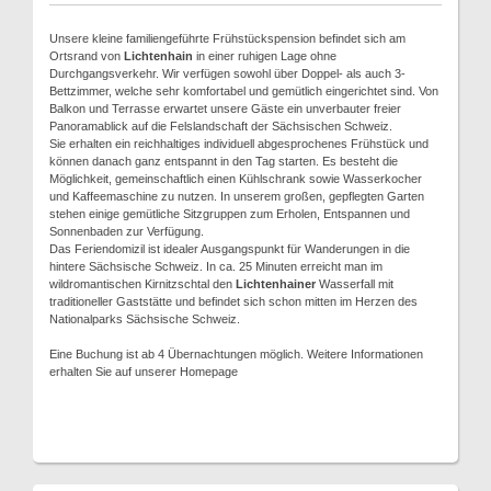
Unsere kleine familiengeführte Frühstückspension befindet sich am
Ortsrand von
Lichtenhain
in einer ruhigen Lage ohne
Durchgangsverkehr. Wir verfügen sowohl über Doppel- als auch 3-
Bettzimmer, welche sehr komfortabel und gemütlich eingerichtet sind. Von
Balkon und Terrasse erwartet unsere Gäste ein unverbauter freier
Panoramablick auf die Felslandschaft der Sächsischen Schweiz.
Sie erhalten ein reichhaltiges individuell abgesprochenes Frühstück und
können danach ganz entspannt in den Tag starten. Es besteht die
Möglichkeit, gemeinschaftlich einen Kühlschrank sowie Wasserkocher
und Kaffeemaschine zu nutzen. In unserem großen, gepflegten Garten
stehen einige gemütliche Sitzgruppen zum Erholen, Entspannen und
Sonnenbaden zur Verfügung.
Das Feriendomizil ist idealer Ausgangspunkt für Wanderungen in die
hintere Sächsische Schweiz. In ca. 25 Minuten erreicht man im
wildromantischen Kirnitzschtal den
Lichtenhainer
Wasserfall mit
traditioneller Gaststätte und befindet sich schon mitten im Herzen des
Nationalparks Sächsische Schweiz.
Eine Buchung ist ab 4 Übernachtungen möglich. Weitere Informationen
erhalten Sie auf unserer Homepage