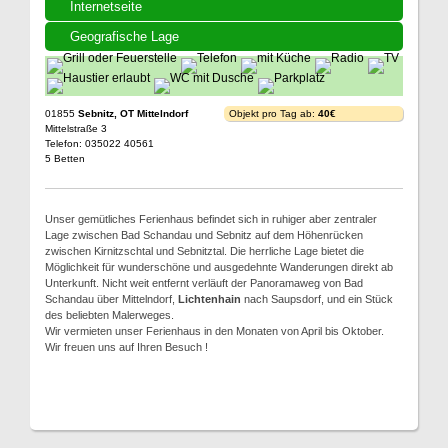
Internetseite
Geografische Lage
01855
Sebnitz, OT Mittelndorf
Objekt pro Tag ab:
40€
Mittelstraße 3
Telefon: 035022 40561
5 Betten
Unser gemütliches Ferienhaus befindet sich in ruhiger aber zentraler
Lage zwischen Bad Schandau und Sebnitz auf dem Höhenrücken
zwischen Kirnitzschtal und Sebnitztal. Die herrliche Lage bietet die
Möglichkeit für wunderschöne und ausgedehnte Wanderungen direkt ab
Unterkunft. Nicht weit entfernt verläuft der Panoramaweg von Bad
Schandau über Mittelndorf,
Lichtenhain
nach Saupsdorf, und ein Stück
des beliebten Malerweges.
Wir vermieten unser Ferienhaus in den Monaten von April bis Oktober.
Wir freuen uns auf Ihren Besuch !