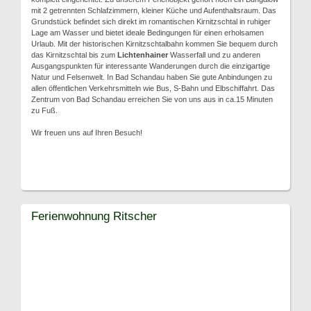
mit 2 getrennten Schlafzimmern, kleiner Küche und Aufenthaltsraum. Das
Grundstück befindet sich direkt im romantischen Kirnitzschtal in ruhiger
Lage am Wasser und bietet ideale Bedingungen für einen erholsamen
Urlaub. Mit der historischen Kirnitzschtalbahn kommen Sie bequem durch
das Kirnitzschtal bis zum
Lichtenhainer
Wasserfall und zu anderen
Ausgangspunkten für interessante Wanderungen durch die einzigartige
Natur und Felsenwelt. In Bad Schandau haben Sie gute Anbindungen zu
allen öffentlichen Verkehrsmitteln wie Bus, S-Bahn und Elbschiffahrt. Das
Zentrum von Bad Schandau erreichen Sie von uns aus in ca.15 Minuten
zu Fuß.
Wir freuen uns auf Ihren Besuch!
Ferienwohnung Ritscher