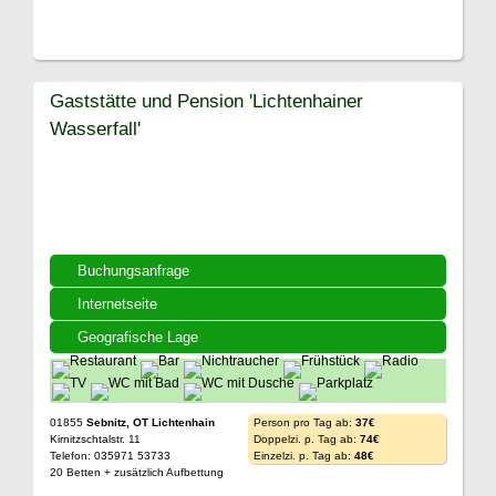
Gaststätte und Pension 'Lichtenhainer
Wasserfall'
Buchungsanfrage
Internetseite
Geografische Lage
01855
Sebnitz, OT Lichtenhain
Person pro Tag ab:
37€
Kirnitzschtalstr. 11
Doppelzi. p. Tag ab:
74€
Telefon: 035971 53733
Einzelzi. p. Tag ab:
48€
20 Betten + zusätzlich Aufbettung