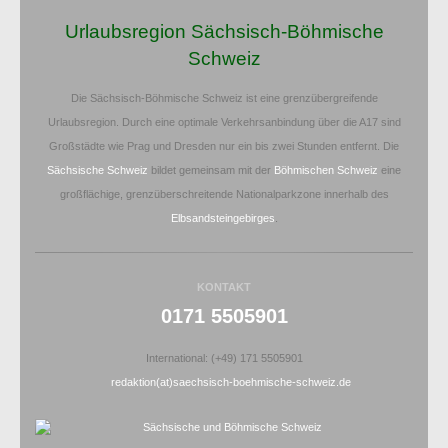
Urlaubsregion Sächsisch-Böhmische
Schweiz
Die Sächsisch-Böhmische Schweiz ist eine grenzübergreifende
Urlaubsregion. Durch eine optimale Verkehrsanbindung über die A17 sind
Großstädte wie Prag und Dresden nur ein bis zwei Stunden entfernt. Die
Sächsische Schweiz
bildet gemeinsam mit der
Böhmischen Schweiz
eine
großflächige, grenzüberschreitende Nationalparkzone innerhalb des
Elbsandsteingebirges
.
KONTAKT
0171 5505901
International: (+49) 171 5505901
redaktion(at)saechsisch-boehmische-schweiz.de