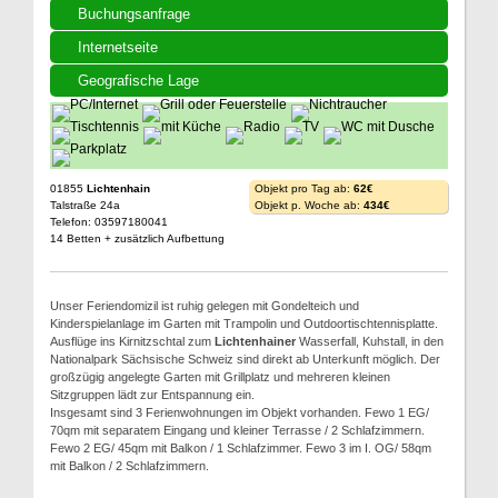
Buchungsanfrage
Internetseite
Geografische Lage
01855
Lichtenhain
Objekt pro Tag ab:
62€
Talstraße 24a
Objekt p. Woche ab:
434€
Telefon: 03597180041
14 Betten + zusätzlich Aufbettung
Unser Feriendomizil ist ruhig gelegen mit Gondelteich und
Kinderspielanlage im Garten mit Trampolin und Outdoortischtennisplatte.
Ausflüge ins Kirnitzschtal zum
Lichtenhainer
Wasserfall, Kuhstall, in den
Nationalpark Sächsische Schweiz sind direkt ab Unterkunft möglich. Der
großzügig angelegte Garten mit Grillplatz und mehreren kleinen
Sitzgruppen lädt zur Entspannung ein.
Insgesamt sind 3 Ferienwohnungen im Objekt vorhanden. Fewo 1 EG/
70qm mit separatem Eingang und kleiner Terrasse / 2 Schlafzimmern.
Fewo 2 EG/ 45qm mit Balkon / 1 Schlafzimmer. Fewo 3 im I. OG/ 58qm
mit Balkon / 2 Schlafzimmern.