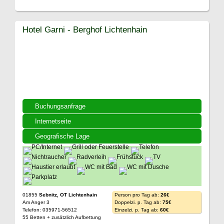
Hotel Garni - Berghof Lichtenhain
Buchungsanfrage
Internetseite
Geografische Lage
01855
Sebnitz, OT Lichtenhain
Person pro Tag ab:
26€
Am Anger 3
Doppelzi. p. Tag ab:
75€
Telefon: 035971-56512
Einzelzi. p. Tag ab:
60€
55 Betten + zusätzlich Aufbettung