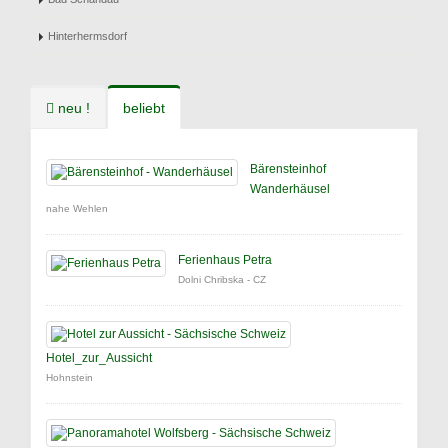
Hinterhermsdorf
neu !
beliebt
Bärensteinhof
Wanderhäusel
nahe Wehlen
Ferienhaus Petra
Dolni Chribska - CZ
Hotel_zur_Aussicht
Hohnstein