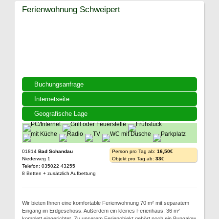
Ferienwohnung Schweipert
Buchungsanfrage
Internetseite
Geografische Lage
01814
Bad Schandau
Person pro Tag ab:
16,50€
Niederweg 1
Objekt pro Tag ab:
33€
Telefon: 035022 43255
8 Betten + zusätzlich Aufbettung
Wir bieten Ihnen eine komfortable Ferienwohnung 70 m² mit separatem
Eingang im Erdgeschoss. Außerdem ein kleines Ferienhaus, 36 m²
komplett eingerichtet. Zu unserem Ferienobjekt gehört noch ein Bungalow