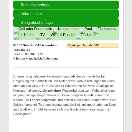
Buchungsanfrage
Internetseite
Geografische Lage
01855
Sebnitz, OT Lichtenhain
Objekt pro Tag ab:
50€
Talstraße 24
Telefon: 03596501796
4 Betten + zusätzlich Aufbettung
Unsere ruhig gelegene Ferienwohnung befindet sich in idyllischer
Umgebung mit Gondelteich und bietet beste Voraussetzungen für einen
entspannten Urlaub im Nationalpark Sächsische Schweiz. Ausflüge ins
Kirnitzschtal, zum
Lichtenhainer
Wasserfall oder zum Kuhstall sind nur
ein paar wenige Möglichkeiten um keine Langeweile aufkommen zu
lassen. Die Landeshauptstadt Dresden ist auch einen Besuch wert. Eine
Spielscheune mit Tischtennisplatte und ein Swimmingpool laden zu Spiel
und Spaß ein. Im Ort befinden sich drei Gaststätten - eine sogar mit
Bowlingbahn.