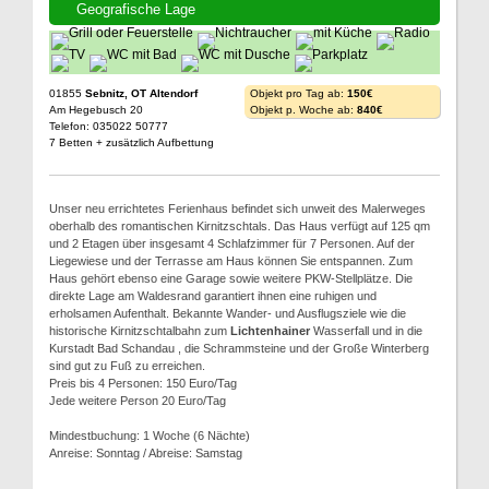
Geografische Lage
01855
Sebnitz, OT Altendorf
Objekt pro Tag ab:
150€
Am Hegebusch 20
Objekt p. Woche ab:
840€
Telefon: 035022 50777
7 Betten + zusätzlich Aufbettung
Unser neu errichtetes Ferienhaus befindet sich unweit des Malerweges
oberhalb des romantischen Kirnitzschtals. Das Haus verfügt auf 125 qm
und 2 Etagen über insgesamt 4 Schlafzimmer für 7 Personen. Auf der
Liegewiese und der Terrasse am Haus können Sie entspannen. Zum
Haus gehört ebenso eine Garage sowie weitere PKW-Stellplätze. Die
direkte Lage am Waldesrand garantiert ihnen eine ruhigen und
erholsamen Aufenthalt. Bekannte Wander- und Ausflugsziele wie die
historische Kirnitzschtalbahn zum
Lichtenhainer
Wasserfall und in die
Kurstadt Bad Schandau , die Schrammsteine und der Große Winterberg
sind gut zu Fuß zu erreichen.
Preis bis 4 Personen: 150 Euro/Tag
Jede weitere Person 20 Euro/Tag
Mindestbuchung: 1 Woche (6 Nächte)
Anreise: Sonntag / Abreise: Samstag