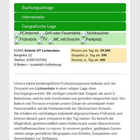
Buchungsanfrage
Internetseite
Geografische Lage
01855
Sebnitz OT Lichtenhain
Person pro Tag ab:
29,50€
Bergblick 12
Doppelzi. p. Tag ab:
59€
Telefon: 03597157061
Einzelzi. p. Tag ab:
49€
6 Betten + zusätzlich Aufbettung
Unsere kleine familiengeführte Frühstückspension befindet sich am
Ortsrand von
Lichtenhain
in einer ruhigen Lage ohne
Durchgangsverkehr. Wir verfügen sowohl über Doppel- als auch 3-
Bettzimmer, welche sehr komfortabel und gemütlich eingerichtet sind. Von
Balkon und Terrasse erwartet unsere Gäste ein unverbauter freier
Panoramablick auf die Felslandschaft der Sächsischen Schweiz.
Sie erhalten ein reichhaltiges individuell abgesprochenes Frühstück und
können danach ganz entspannt in den Tag starten. Es besteht die
Möglichkeit, gemeinschaftlich einen Kühlschrank sowie Wasserkocher
und Kaffeemaschine zu nutzen. In unserem großen, gepflegten Garten
stehen einige gemütliche Sitzgruppen zum Erholen, Entspannen und
Sonnenbaden zur Verfügung.