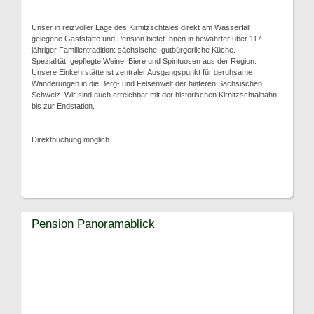
Unser in reizvoller Lage des Kirnitzschtales direkt am Wasserfall
gelegene Gaststätte und Pension bietet Ihnen in bewährter über 117-
jähriger Familientradition: sächsische, gutbürgerliche Küche.
Spezialität: gepflegte Weine, Biere und Spirituosen aus der Region.
Unsere Einkehrstätte ist zentraler Ausgangspunkt für geruhsame
Wanderungen in die Berg- und Felsenwelt der hinteren Sächsischen
Schweiz. Wir sind auch erreichbar mit der historischen Kirnitzschtalbahn
bis zur Endstation.
Direktbuchung möglich
Pension Panoramablick