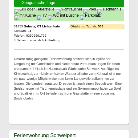
Geografische Lage
01855
Sebnitz, OT Lichtenhain
Objekt pro Tag ab:
50€
Talstraße 24
Telefon: 03596501796
4 Betten + zusätzlich Aufbettung
Unsere ruhig gelegene Ferienwohnung befindet sich in idyllischer
Umgebung mit Gondelteich und bietet beste Voraussetzungen für einen
entspannten Urlaub im Nationalpark Sächsische Schweiz. Ausflüge ins
Kirnitzschtal, zum
Lichtenhainer
Wasserfall oder zum Kuhstall sind nur
ein paar wenige Möglichkeiten um keine Langeweile aufkommen zu
lassen. Die Landeshauptstadt Dresden ist auch einen Besuch wert. Eine
Spielscheune mit Tischtennisplatte und ein Swimmingpool laden zu Spiel
und Spaß ein. Im Ort befinden sich drei Gaststätten - eine sogar mit
Bowlingbahn.
Ferienwohnung Schweipert