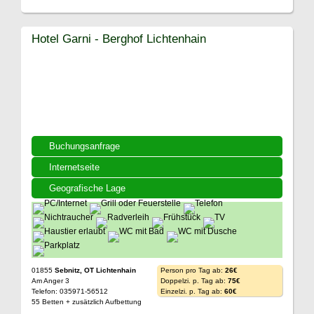
Hotel Garni - Berghof Lichtenhain
Buchungsanfrage
Internetseite
Geografische Lage
01855
Sebnitz, OT Lichtenhain
Person pro Tag ab:
26€
Am Anger 3
Doppelzi. p. Tag ab:
75€
Telefon: 035971-56512
Einzelzi. p. Tag ab:
60€
55 Betten + zusätzlich Aufbettung