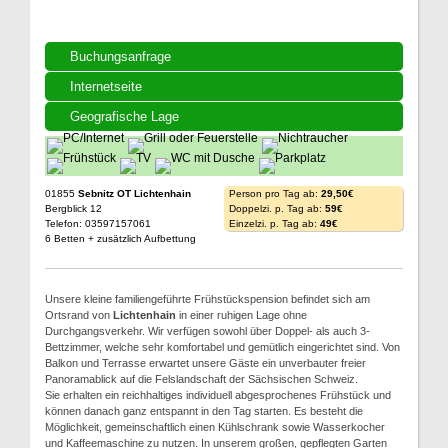
Buchungsanfrage
Internetseite
Geografische Lage
01855
Sebnitz OT Lichtenhain
Person pro Tag ab:
29,50€
Bergblick 12
Doppelzi. p. Tag ab:
59€
Telefon: 03597157061
Einzelzi. p. Tag ab:
49€
6 Betten + zusätzlich Aufbettung
Unsere kleine familiengeführte Frühstückspension befindet sich am
Ortsrand von
Lichtenhain
in einer ruhigen Lage ohne
Durchgangsverkehr. Wir verfügen sowohl über Doppel- als auch 3-
Bettzimmer, welche sehr komfortabel und gemütlich eingerichtet sind. Von
Balkon und Terrasse erwartet unsere Gäste ein unverbauter freier
Panoramablick auf die Felslandschaft der Sächsischen Schweiz.
Sie erhalten ein reichhaltiges individuell abgesprochenes Frühstück und
können danach ganz entspannt in den Tag starten. Es besteht die
Möglichkeit, gemeinschaftlich einen Kühlschrank sowie Wasserkocher
und Kaffeemaschine zu nutzen. In unserem großen, gepflegten Garten