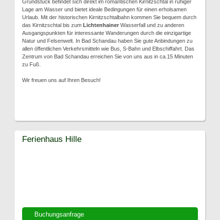
Grundstück befindet sich direkt im romantischen Kirnitzschtal in ruhiger
Lage am Wasser und bietet ideale Bedingungen für einen erholsamen
Urlaub. Mit der historischen Kirnitzschtalbahn kommen Sie bequem durch
das Kirnitzschtal bis zum
Lichtenhainer
Wasserfall und zu anderen
Ausgangspunkten für interessante Wanderungen durch die einzigartige
Natur und Felsenwelt. In Bad Schandau haben Sie gute Anbindungen zu
allen öffentlichen Verkehrsmitteln wie Bus, S-Bahn und Elbschiffahrt. Das
Zentrum von Bad Schandau erreichen Sie von uns aus in ca.15 Minuten
zu Fuß.
Wir freuen uns auf Ihren Besuch!
Ferienhaus Hille
Buchungsanfrage