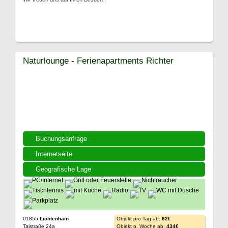
Naturlounge - Ferienapartments Richter
Buchungsanfrage
Internetseite
Geografische Lage
01855
Lichtenhain
Objekt pro Tag ab:
62€
Talstraße 24a
Objekt p. Woche ab:
434€