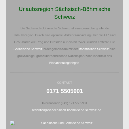
Urlaubsregion Sächsisch-Böhmische
Schweiz
Die Sächsisch-Böhmische Schweiz ist eine grenzübergreifende
Urlaubsregion. Durch eine optimale Verkehrsanbindung über die A17 sind
Großstädte wie Prag und Dresden nur ein bis zwei Stunden entfernt. Die
Sächsische Schweiz
bildet gemeinsam mit der
Böhmischen Schweiz
eine
großflächige, grenzüberschreitende Nationalparkzone innerhalb des
Elbsandsteingebirges
.
KONTAKT
0171 5505901
International: (+49) 171 5505901
redaktion(at)saechsisch-boehmische-schweiz.de