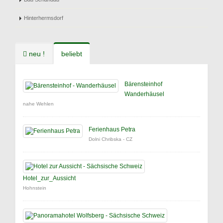
Hinterhermsdorf
neu !
beliebt
Bärensteinhof
Wanderhäusel
nahe Wehlen
Ferienhaus Petra
Dolni Chribska - CZ
Hotel_zur_Aussicht
Hohnstein