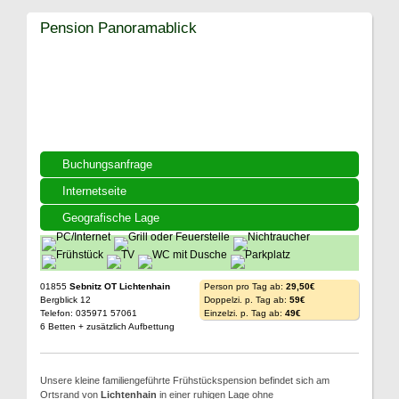
Pension Panoramablick
Buchungsanfrage
Internetseite
Geografische Lage
01855
Sebnitz OT Lichtenhain
Person pro Tag ab:
29,50€
Bergblick 12
Doppelzi. p. Tag ab:
59€
Telefon: 035971 57061
Einzelzi. p. Tag ab:
49€
6 Betten + zusätzlich Aufbettung
Unsere kleine familiengeführte Frühstückspension befindet sich am
Ortsrand von
Lichtenhain
in einer ruhigen Lage ohne