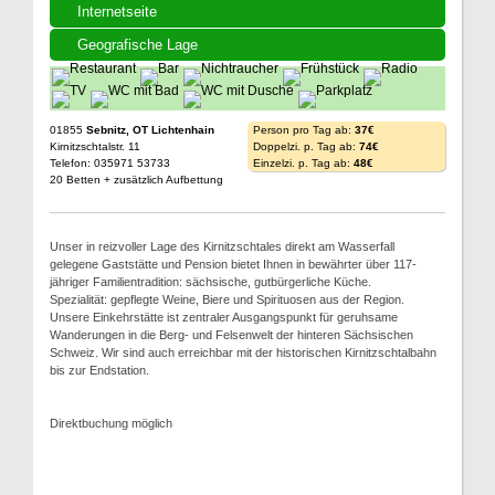
Internetseite
Geografische Lage
01855
Sebnitz, OT Lichtenhain
Person pro Tag ab:
37€
Kirnitzschtalstr. 11
Doppelzi. p. Tag ab:
74€
Telefon: 035971 53733
Einzelzi. p. Tag ab:
48€
20 Betten + zusätzlich Aufbettung
Unser in reizvoller Lage des Kirnitzschtales direkt am Wasserfall
gelegene Gaststätte und Pension bietet Ihnen in bewährter über 117-
jähriger Familientradition: sächsische, gutbürgerliche Küche.
Spezialität: gepflegte Weine, Biere und Spirituosen aus der Region.
Unsere Einkehrstätte ist zentraler Ausgangspunkt für geruhsame
Wanderungen in die Berg- und Felsenwelt der hinteren Sächsischen
Schweiz. Wir sind auch erreichbar mit der historischen Kirnitzschtalbahn
bis zur Endstation.
Direktbuchung möglich