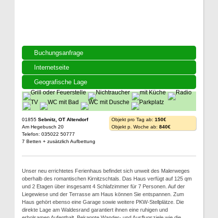
Buchungsanfrage
Internetseite
Geografische Lage
01855
Sebnitz, OT Altendorf
Objekt pro Tag ab:
150€
Am Hegebusch 20
Objekt p. Woche ab:
840€
Telefon: 035022 50777
7 Betten + zusätzlich Aufbettung
Unser neu errichtetes Ferienhaus befindet sich unweit des Malerweges
oberhalb des romantischen Kirnitzschtals. Das Haus verfügt auf 125 qm
und 2 Etagen über insgesamt 4 Schlafzimmer für 7 Personen. Auf der
Liegewiese und der Terrasse am Haus können Sie entspannen. Zum
Haus gehört ebenso eine Garage sowie weitere PKW-Stellplätze. Die
direkte Lage am Waldesrand garantiert ihnen eine ruhigen und
erholsamen Aufenthalt. Bekannte Wander- und Ausflugsziele wie die