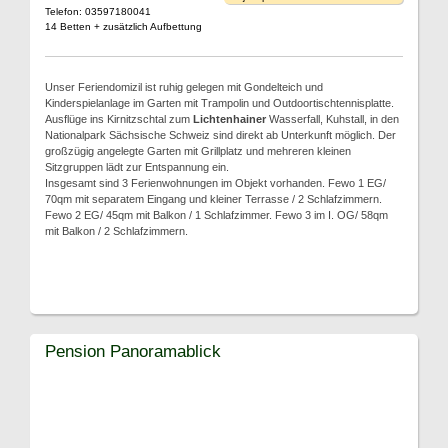
Telefon: 03597180041
14 Betten + zusätzlich Aufbettung
Unser Feriendomizil ist ruhig gelegen mit Gondelteich und
Kinderspielanlage im Garten mit Trampolin und Outdoortischtennisplatte.
Ausflüge ins Kirnitzschtal zum
Lichtenhainer
Wasserfall, Kuhstall, in den
Nationalpark Sächsische Schweiz sind direkt ab Unterkunft möglich. Der
großzügig angelegte Garten mit Grillplatz und mehreren kleinen
Sitzgruppen lädt zur Entspannung ein.
Insgesamt sind 3 Ferienwohnungen im Objekt vorhanden. Fewo 1 EG/
70qm mit separatem Eingang und kleiner Terrasse / 2 Schlafzimmern.
Fewo 2 EG/ 45qm mit Balkon / 1 Schlafzimmer. Fewo 3 im I. OG/ 58qm
mit Balkon / 2 Schlafzimmern.
Pension Panoramablick