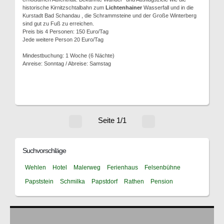
historische Kirnitzschtalbahn zum
Lichtenhainer
Wasserfall und in die
Kurstadt Bad Schandau , die Schrammsteine und der Große Winterberg
sind gut zu Fuß zu erreichen.
Preis bis 4 Personen: 150 Euro/Tag
Jede weitere Person 20 Euro/Tag
Mindestbuchung: 1 Woche (6 Nächte)
Anreise: Sonntag / Abreise: Samstag
Seite 1/1
Suchvorschläge
Wehlen
Hotel
Malerweg
Ferienhaus
Felsenbühne
Papststein
Schmilka
Papstdorf
Rathen
Pension