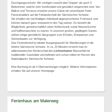
Durchgangsverkehr. Wir verfügen sowohl über Doppel- als auch 3-
Bettzimmer, welche sehr komfortabel und gemütlich eingerichtet sind. Von
Balkon und Terrasse erwartet unsere Gäste ein unverbauter freier
Panoramablick auf die Felslandschaft der Sächsischen Schweiz.
Sie erhalten ein reichhaltiges individuell abgesprochenes Frühstück und
können danach ganz entspannt in den Tag starten. Es besteht die
Möglichkeit, gemeinschaftlich einen Kühlschrank sowie Wasserkocher
und Kaffeemaschine zu nutzen. In unserem großen, gepflegten Garten
stehen einige gemütliche Sitzgruppen zum Erholen, Entspannen und
Sonnenbaden zur Verfügung.
Das Feriendomizil ist idealer Ausgangspunkt für Wanderungen in die
hintere Sächsische Schweiz. In ca. 25 Minuten erreicht man im
wildromantischen Kirnitzschtal den
Lichtenhainer
Wasserfall mit
traditioneller Gaststätte und befindet sich schon mitten im Herzen des
Nationalparks Sächsische Schweiz.
Eine Buchung ist ab 4 Übernachtungen möglich. Weitere Informationen
erhalten Sie auf unserer Homepage
Ferienhaus am Malerweg