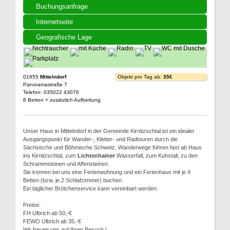
Buchungsanfrage
Internetseite
Geografische Lage
01855
Mittelndorf
Objekt pro Tag ab:
35€
Panoramastraße 7
Telefon: 035022 43076
8 Betten + zusätzlich Aufbettung
Unser Haus in Mittelndorf in der Gemeinde Kirnitzschtal ist ein idealer
Ausgangspunkt für Wander-, Kletter- und Radtouren durch die
Sächsische und Böhmische Schweiz. Wanderwege führen fast ab Haus
ins Kirnitzschtal, zum
Lichtenhainer
Wasserfall, zum Kuhstall, zu den
Schrammsteinen und Affensteinen.
Sie können bei uns eine Ferienwohnung und ein Ferienhaus mit je 4
Betten (bzw. je 2 Schlafzimmer) buchen.
Ein täglicher Brötchenservice kann vereinbart werden.
Preise:
FH Ulbrich ab 50,-€
FEWO Ulbrich ab 35.-€
Wir freuen uns auf Ihren Besuch !