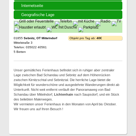
Internetseite
Geografische Lage
01855
Sebnitz, OT Mittelndorf
Objekt pro Tag ab:
40€
Mittelstraße 3
Telefon: 035022 40561
5 Betten
Unser gemütliches Ferienhaus befindet sich in ruhiger aber zentraler
Lage zwischen Bad Schandau und Sebnitz auf dem Höhenrücken
zwischen Kirnitzschtal und Sebnitztal. Die herrliche Lage bietet die
Möglichkeit für wunderschöne und ausgedehnte Wanderungen direkt ab
Unterkunft. Nicht weit entfernt verläuft der Panoramaweg von Bad
Schandau über Mittelndorf,
Lichtenhain
nach Saupsdorf, und ein Stück
des beliebten Malerweges.
Wir vermieten unser Ferienhaus in den Monaten von April bis Oktober.
Wir freuen uns auf Ihren Besuch !