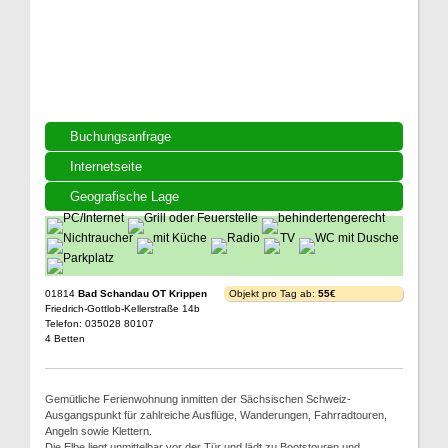
Buchungsanfrage
Internetseite
Geografische Lage
01814
Bad Schandau OT Krippen
Objekt pro Tag ab:
55€
Friedrich-Gottlob-Kellerstraße 14b
Telefon: 035028 80107
4 Betten
Gemütliche Ferienwohnung inmitten der Sächsischen Schweiz-
Ausgangspunkt für zahlreiche Ausflüge, Wanderungen, Fahrradtouren,
Angeln sowie Klettern.
Die Elbe liegt unmittelbar vor der Tür und lädt zu Bootstouren und