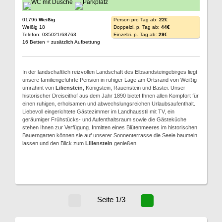
01796
Weißig
Person pro Tag ab:
22€
Weißig 18
Doppelzi. p. Tag ab:
44€
Telefon: 035021/68763
Einzelzi. p. Tag ab:
29€
16 Betten + zusätzlich Aufbettung
In der landschaftlich reizvollen Landschaft des Elbsandsteingebirges liegt
unsere familiengeführte Pension in ruhiger Lage am Ortsrand von Weißig
umrahmt von
Lilienstein
, Königstein, Rauenstein und Bastei. Unser
historischer Dreiseithof aus dem Jahr 1890 bietet Ihnen allen Kompfort für
einen ruhigen, erholsamen und abwechslungsreichen Urlaubsaufenthalt.
Liebevoll eingerichtete Gästezimmer im Landhausstil mit TV, ein
geräumiger Frühstücks- und Aufenthaltsraum sowie die Gästeküche
stehen Ihnen zur Verfügung. Inmitten eines Blütenmeeres im historischen
Bauerngarten können sie auf unserer Sonnenterrasse die Seele baumeln
lassen und den Blick zum
Lilienstein
genießen.
Seite 1/3