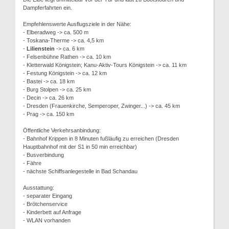
Dampferfahrten ein.
Empfehlenswerte Ausflugsziele in der Nähe:
- Elberadweg -> ca. 500 m
- Toskana-Therme -> ca. 4,5 km
-
Lilienstein
-> ca. 6 km
- Felsenbühne Rathen -> ca. 10 km
- Kletterwald Königstein; Kanu-Aktiv-Tours Königstein -> ca. 11 km
- Festung Königstein -> ca. 12 km
- Bastei -> ca. 18 km
- Burg Stolpen -> ca. 25 km
- Decin -> ca. 26 km
- Dresden (Frauenkirche, Semperoper, Zwinger...) -> ca. 45 km
- Prag -> ca. 150 km
Öffentliche Verkehrsanbindung:
- Bahnhof Krippen in 8 Minuten fußläufig zu erreichen (Dresden
Hauptbahnhof mit der S1 in 50 min erreichbar)
- Busverbindung
- Fähre
- nächste Schiffsanlegestelle in Bad Schandau
Ausstattung:
- separater Eingang
- Brötchenservice
- Kinderbett auf Anfrage
- WLAN vorhanden