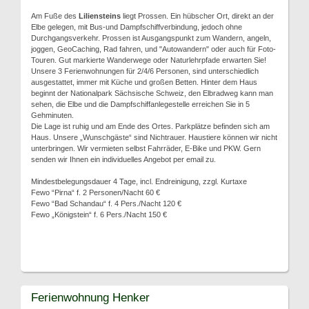
Am Fuße des
Liliensteins
liegt Prossen. Ein hübscher Ort, direkt an der
Elbe gelegen, mit Bus-und Dampfschiffverbindung, jedoch ohne
Durchgangsverkehr. Prossen ist Ausgangspunkt zum Wandern, angeln,
joggen, GeoCaching, Rad fahren, und "Autowandern" oder auch für Foto-
Touren. Gut markierte Wanderwege oder Naturlehrpfade erwarten Sie!
Unsere 3 Ferienwohnungen für 2/4/6 Personen, sind unterschiedlich
ausgestattet, immer mit Küche und großen Betten. Hinter dem Haus
beginnt der Nationalpark Sächsische Schweiz, den Elbradweg kann man
sehen, die Elbe und die Dampfschiffanlegestelle erreichen Sie in 5
Gehminuten.
Die Lage ist ruhig und am Ende des Ortes. Parkplätze befinden sich am
Haus. Unsere „Wunschgäste“ sind Nichtrauer. Haustiere können wir nicht
unterbringen. Wir vermieten selbst Fahrräder, E-Bike und PKW. Gern
senden wir Ihnen ein individuelles Angebot per email zu.
Mindestbelegungsdauer 4 Tage, incl. Endreinigung, zzgl. Kurtaxe
Fewo “Pirna“ f. 2 Personen/Nacht 60 €
Fewo “Bad Schandau“ f. 4 Pers./Nacht 120 €
Fewo „Königstein“ f. 6 Pers./Nacht 150 €
Ferienwohnung Henker