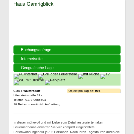
Haus Gamrigblick
Buchungsanfrage
Internetseite
Geografische Lage
01814
Waltersdorf
Objekt pro Tag ab:
90€
Liliensteinstraße 39 c
Telefon: 0173 9065404
16 Betten + zusätzlich Aufbettung
In dieser mühevoll und mit Liebe zum Detail restaurierten alten
Bauernscheune erwarten Sie vier komplett eingerichtete
Ferienwohnungen für je 3-5 Personen. Nach Ihren Tagestouren durch die