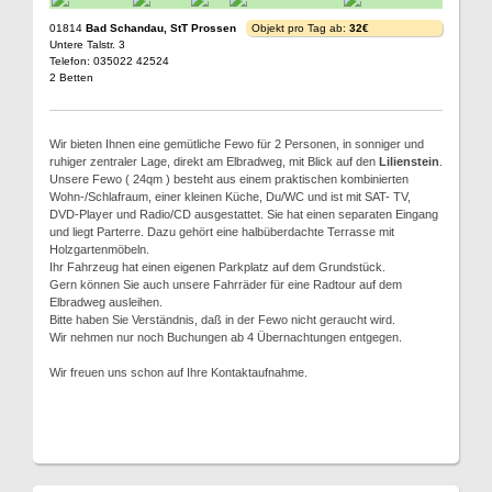
01814
Bad Schandau, StT Prossen
Objekt pro Tag ab:
32€
Untere Talstr. 3
Telefon: 035022 42524
2 Betten
Wir bieten Ihnen eine gemütliche Fewo für 2 Personen, in sonniger und
ruhiger zentraler Lage, direkt am Elbradweg, mit Blick auf den
Lilienstein
.
Unsere Fewo ( 24qm ) besteht aus einem praktischen kombinierten
Wohn-/Schlafraum, einer kleinen Küche, Du/WC und ist mit SAT- TV,
DVD-Player und Radio/CD ausgestattet. Sie hat einen separaten Eingang
und liegt Parterre. Dazu gehört eine halbüberdachte Terrasse mit
Holzgartenmöbeln.
Ihr Fahrzeug hat einen eigenen Parkplatz auf dem Grundstück.
Gern können Sie auch unsere Fahrräder für eine Radtour auf dem
Elbradweg ausleihen.
Bitte haben Sie Verständnis, daß in der Fewo nicht geraucht wird.
Wir nehmen nur noch Buchungen ab 4 Übernachtungen entgegen.
Wir freuen uns schon auf Ihre Kontaktaufnahme.