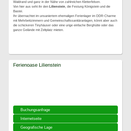
Waldrand und ganz in der Nähe von zahlreichen Kletterfelsen.
Von hier aus seht ihr den
Lilienstein
, die Festung Königstein und die
Bastei.
Ihr übernachtet im unsaniertem ehemaligen Ferienlager im DDR-Charme
mit Mehrbettzimmern und Gemeinschaftssanitäranlagen, könnt aber auch
die schickeren Tinyhäuser oder eine urige einfache Berghütte oder das
ganze Gelände mit Zeltplatz mieten.
Ferienoase Lilienstein
Buchungsanfrage
Internetseite
Geografische Lage