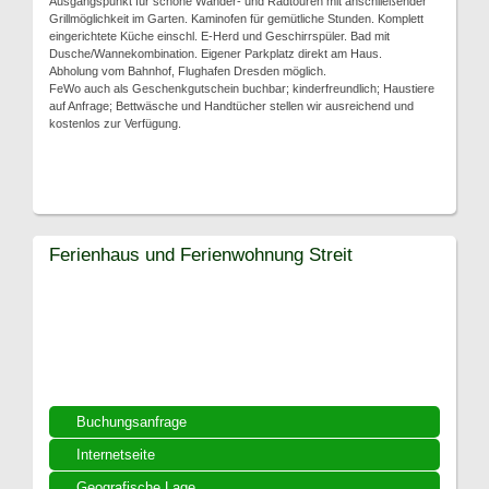
Ausgangspunkt für schöne Wander- und Radtouren mit anschließender
Grillmöglichkeit im Garten. Kaminofen für gemütliche Stunden. Komplett
eingerichtete Küche einschl. E-Herd und Geschirrspüler. Bad mit
Dusche/Wannekombination. Eigener Parkplatz direkt am Haus.
Abholung vom Bahnhof, Flughafen Dresden möglich.
FeWo auch als Geschenkgutschein buchbar; kinderfreundlich; Haustiere
auf Anfrage; Bettwäsche und Handtücher stellen wir ausreichend und
kostenlos zur Verfügung.
Ferienhaus und Ferienwohnung Streit
Buchungsanfrage
Internetseite
Geografische Lage