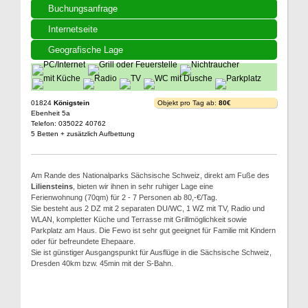
Buchungsanfrage
Internetseite
Geografische Lage
01824
Königstein
Objekt pro Tag ab:
80€
Ebenheit 5a
Telefon: 035022 40762
5 Betten + zusätzlich Aufbettung
Am Rande des Nationalparks Sächsische Schweiz, direkt am Fuße des
Liliensteins
, bieten wir ihnen in sehr ruhiger Lage eine
Ferienwohnung (70qm) für 2 - 7 Personen ab 80,-€/Tag.
Sie besteht aus 2 DZ mit 2 separaten DU/WC, 1 WZ mit TV, Radio und
WLAN, kompletter Küche und Terrasse mit Grillmöglichkeit sowie
Parkplatz am Haus. Die Fewo ist sehr gut geeignet für Familie mit Kindern
oder für befreundete Ehepaare.
Sie ist günstiger Ausgangspunkt für Ausflüge in die Sächsische Schweiz,
Dresden 40km bzw. 45min mit der S-Bahn.