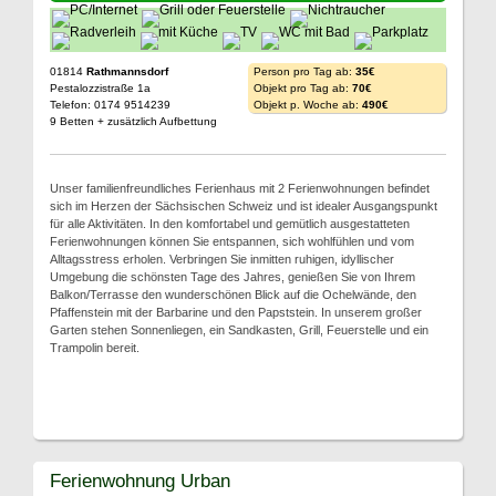
01814
Rathmannsdorf
Person pro Tag ab:
35€
Pestalozzistraße 1a
Objekt pro Tag ab:
70€
Telefon: 0174 9514239
Objekt p. Woche ab:
490€
9 Betten + zusätzlich Aufbettung
Unser familienfreundliches Ferienhaus mit 2 Ferienwohnungen befindet
sich im Herzen der Sächsischen Schweiz und ist idealer Ausgangspunkt
für alle Aktivitäten. In den komfortabel und gemütlich ausgestatteten
Ferienwohnungen können Sie entspannen, sich wohlfühlen und vom
Alltagsstress erholen. Verbringen Sie inmitten ruhigen, idyllischer
Umgebung die schönsten Tage des Jahres, genießen Sie von Ihrem
Balkon/Terrasse den wunderschönen Blick auf die Ochelwände, den
Pfaffenstein mit der Barbarine und den Papststein. In unserem großer
Garten stehen Sonnenliegen, ein Sandkasten, Grill, Feuerstelle und ein
Trampolin bereit.
Ferienwohnung Urban