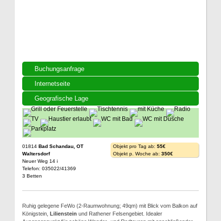
Buchungsanfrage
Internetseite
Geografische Lage
01814
Bad Schandau, OT
Objekt pro Tag ab:
55€
Waltersdorf
Objekt p. Woche ab:
350€
Neuer Weg 14 i
Telefon: 035022/41369
3 Betten
Ruhig gelegene FeWo (2-Raumwohnung; 49qm) mit Blick vom Balkon auf
Königstein,
Lilienstein
und Rathener Felsengebiet. Idealer