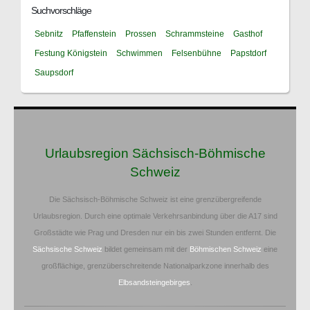
Suchvorschläge
Sebnitz
Pfaffenstein
Prossen
Schrammsteine
Gasthof
Festung Königstein
Schwimmen
Felsenbühne
Papstdorf
Saupsdorf
Urlaubsregion Sächsisch-Böhmische
Schweiz
Die Sächsisch-Böhmische Schweiz ist eine grenzübergreifende
Urlaubsregion. Durch eine optimale Verkehrsanbindung über die A17 sind
Großstädte wie Prag und Dresden nur ein bis zwei Stunden entfernt. Die
Sächsische Schweiz
bildet gemeinsam mit der
Böhmischen Schweiz
eine
großflächige, grenzüberschreitende Nationalparkzone innerhalb des
Elbsandsteingebirges
.