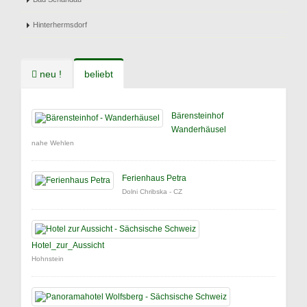
Hinterhermsdorf
neu !
beliebt
Bärensteinhof
Wanderhäusel
nahe Wehlen
Ferienhaus Petra
Dolni Chribska - CZ
Hotel_zur_Aussicht
Hohnstein