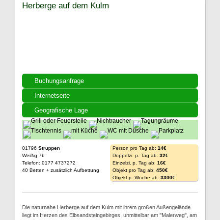
Herberge auf dem Kulm
Buchungsanfrage
Internetseite
Geografische Lage
01796
Struppen
Person pro Tag ab:
14€
Weißig 7b
Doppelzi. p. Tag ab:
32€
Telefon: 0177 4737272
Einzelzi. p. Tag ab:
16€
40 Betten + zusätzlich Aufbettung
Objekt pro Tag ab:
450€
Objekt p. Woche ab:
3300€
Die naturnahe Herberge auf dem Kulm mit ihrem großen Außengelände
liegt im Herzen des Elbsandsteingebirges, unmittelbar am "Malerweg", am