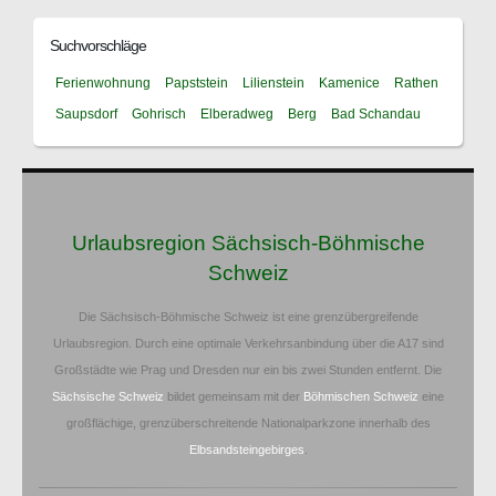
Suchvorschläge
Ferienwohnung
Papststein
Lilienstein
Kamenice
Rathen
Saupsdorf
Gohrisch
Elberadweg
Berg
Bad Schandau
Urlaubsregion Sächsisch-Böhmische
Schweiz
Die Sächsisch-Böhmische Schweiz ist eine grenzübergreifende
Urlaubsregion. Durch eine optimale Verkehrsanbindung über die A17 sind
Großstädte wie Prag und Dresden nur ein bis zwei Stunden entfernt. Die
Sächsische Schweiz
bildet gemeinsam mit der
Böhmischen Schweiz
eine
großflächige, grenzüberschreitende Nationalparkzone innerhalb des
Elbsandsteingebirges
.