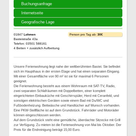
Buchungsanfrage
Internetseite
Geografische Lage
01847
Lohmen
Person pro Tag ab:
30€
Basteistraße 43a
Telefon: 03501 588161
4 Betten + zusätzlich Aufbettung
Unsere Ferienwohnung liegt nahe der weltberühmten Bastei. Sie befindet
sich im Haupthaus in der ersten Etage und hat einen separaten Eingang.
Mit einer Gesamtfläche von 90 m² ist sie für maximal 6 Personen
geeignet.
Die Ferienwohnung besteht aus einem Wohnraum mit SAT-TV, Radio,
zwei separaten Schlafräumen mit Doppelbetten, einer komplett
eingerichteten Einbauküche mit Geschirrspüler, Herd mit Ceranfeld, und
sonstigen elektrischen Geräten sowie einem Bad mit Du/WC und
Fußbodenheizung. Bettwäsche und Handtücher auf Wunsch vorhanden.
Eine PKW-Stellfläche ist auf dem Grundstück. Fahrräder und Motoräder
können eingeschlossen werden.
Auf dem Grundstück steht eine gemütliche, überdachte Sitzecke mit Grill
zur Verfügung. Zu mieten ist die Ferienwohnung von Mai bis Oktober. Der
Preis für die Endreinigung beträgt 15,00 Euro.