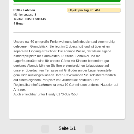
01847
Lohmen
Objekt pro Tag ab:
45€
Mühlenstrasse 3
Telefon: 03501 588445
4 Betten
Unsere ca. 60 qm große Ferienwohnung befindet sich auf einem ruhig
gelegenem Grundstück. Sie liegt im Erdgeschoß und ist über einen
separaten Eingang erreichbar. Die sonnige Wiese, der kleine eigene
Kinderspielplatz mit Sandkasten, Rutsche, Schaukel und die
Lagerfeuerstätte sind für unsere Gäste mit Kindern besonders gut
geeignet. Abends können Sie Ihre ereignisreichen Urlaubstage auf
unserer überdachten Terrasse mit Grill oder an der Lagerfeuerstelle
gemütlich ausklingen lassen. Ihren PKW können Sie selbstverständlich
auf einem eigenem Parkplatz im Grundstück abstellen. Der
Regionalbahnhof
Lohmen
ist etwa 10 Gehminuten entfernt. Haustier auf
Anfrage.
Auch erreichbar unter Handy 0173-3527553.
Seite 1/1