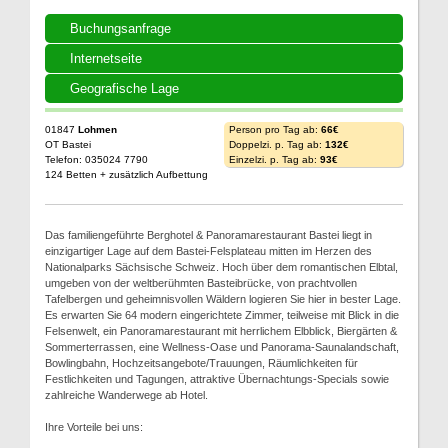
Buchungsanfrage
Internetseite
Geografische Lage
01847
Lohmen
Person pro Tag ab:
66€
OT Bastei
Doppelzi. p. Tag ab:
132€
Telefon: 035024 7790
Einzelzi. p. Tag ab:
93€
124 Betten + zusätzlich Aufbettung
Das familiengeführte Berghotel & Panoramarestaurant Bastei liegt in
einzigartiger Lage auf dem Bastei-Felsplateau mitten im Herzen des
Nationalparks Sächsische Schweiz. Hoch über dem romantischen Elbtal,
umgeben von der weltberühmten Basteibrücke, von prachtvollen
Tafelbergen und geheimnisvollen Wäldern logieren Sie hier in bester Lage.
Es erwarten Sie 64 modern eingerichtete Zimmer, teilweise mit Blick in die
Felsenwelt, ein Panoramarestaurant mit herrlichem Elbblick, Biergärten &
Sommerterrassen, eine Wellness-Oase und Panorama-Saunalandschaft,
Bowlingbahn, Hochzeitsangebote/Trauungen, Räumlichkeiten für
Festlichkeiten und Tagungen, attraktive Übernachtungs-Specials sowie
zahlreiche Wanderwege ab Hotel.
Ihre Vorteile bei uns: