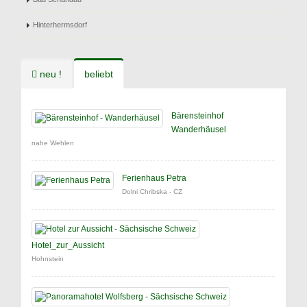
Hinterhermsdorf
neu !
beliebt
Bärensteinhof
Wanderhäusel
nahe Wehlen
Ferienhaus Petra
Dolni Chribska - CZ
Hotel_zur_Aussicht
Hohnstein