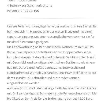
Telefon: 03501 588161
4 Betten + zusätzlich Aufbettung
Person pro Tag ab:
30€
Unsere Ferienwohnung liegt nahe der weltberühmten Bastei. Sie
befindet sich im Haupthaus in der ersten Etage und hat einen
separaten Eingang. Mit einer Gesamtfläche von 90 m² ist sie für
maximal 6 Personen geeignet.
Die Ferienwohnung besteht aus einem Wohnraum mit SAT-TV,
Radio, zwei separaten Schlafräumen mit Doppelbetten, einer
komplett eingerichteten Einbauküche mit Geschirrspüler, Herd
mit Ceranfeld, und sonstigen elektrischen Geräten sowie einem
Bad mit Du/WC und Fußbodenheizung. Bettwäsche und
Handtücher auf Wunsch vorhanden. Eine PKW-Stellfläche ist auf
dem Grundstück. Fahrräder und Motoräder können
eingeschlossen werden.
Auf dem Grundstück steht eine gemütliche, überdachte Sitzecke
mit Grill zur Verfügung. Zu mieten ist die Ferienwohnung von Mai
bis Oktober. Der Preis für die Endreinigung beträgt 15,00 Euro.