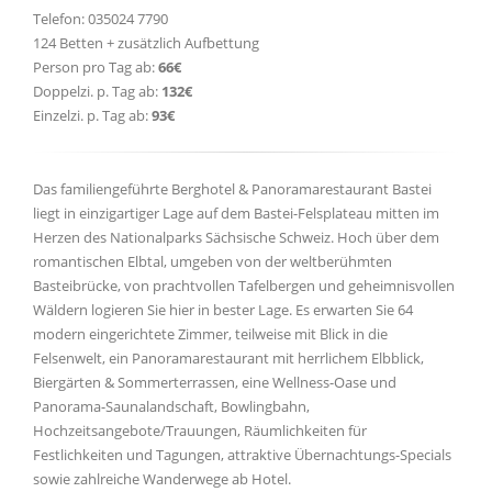
Telefon: 035024 7790
124 Betten + zusätzlich Aufbettung
Person pro Tag ab:
66€
Doppelzi. p. Tag ab:
132€
Einzelzi. p. Tag ab:
93€
Das familiengeführte Berghotel & Panoramarestaurant Bastei
liegt in einzigartiger Lage auf dem Bastei-Felsplateau mitten im
Herzen des Nationalparks Sächsische Schweiz. Hoch über dem
romantischen Elbtal, umgeben von der weltberühmten
Basteibrücke, von prachtvollen Tafelbergen und geheimnisvollen
Wäldern logieren Sie hier in bester Lage. Es erwarten Sie 64
modern eingerichtete Zimmer, teilweise mit Blick in die
Felsenwelt, ein Panoramarestaurant mit herrlichem Elbblick,
Biergärten & Sommerterrassen, eine Wellness-Oase und
Panorama-Saunalandschaft, Bowlingbahn,
Hochzeitsangebote/Trauungen, Räumlichkeiten für
Festlichkeiten und Tagungen, attraktive Übernachtungs-Specials
sowie zahlreiche Wanderwege ab Hotel.