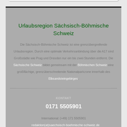
Urlaubsregion Sächsisch-Böhmische
Schweiz
Die Sächsisch-Böhmische Schweiz ist eine grenzübergreifende
Urlaubsregion. Durch eine optimale Verkehrsanbindung über die A17 sind
Großstädte wie Prag und Dresden nur ein bis zwei Stunden entfernt. Die
Sächsische Schweiz
bildet gemeinsam mit der
Böhmischen Schweiz
eine
großflächige, grenzüberschreitende Nationalparkzone innerhalb des
Elbsandsteingebirges
.
KONTAKT
0171 5505901
International: (+49) 171 5505901
redaktion(at)saechsisch-boehmische-schweiz.de