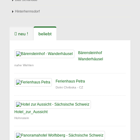
Hinterhermsdorf
neu !
beliebt
Bärensteinhof
Wanderhäusel
nahe Wehlen
Ferienhaus Petra
Dolni Chribska - CZ
Hotel_zur_Aussicht
Hohnstein