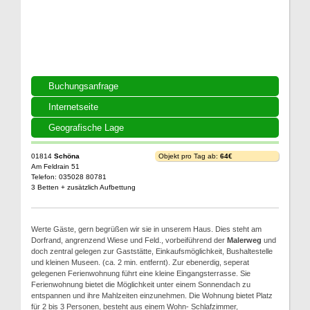
Buchungsanfrage
Internetseite
Geografische Lage
01814
Schöna
Objekt pro Tag ab:
64€
Am Feldrain 51
Telefon: 035028 80781
3 Betten + zusätzlich Aufbettung
Werte Gäste, gern begrüßen wir sie in unserem Haus. Dies steht am
Dorfrand, angrenzend Wiese und Feld., vorbeiführend der
Malerweg
und
doch zentral gelegen zur Gaststätte, Einkaufsmöglichkeit, Bushaltestelle
und kleinen Museen. (ca. 2 min. entfernt). Zur ebenerdig, seperat
gelegenen Ferienwohnung führt eine kleine Eingangsterrasse. Sie
Ferienwohnung bietet die Möglichkeit unter einem Sonnendach zu
entspannen und ihre Mahlzeiten einzunehmen. Die Wohnung bietet Platz
für 2 bis 3 Personen, besteht aus einem Wohn- Schlafzimmer,