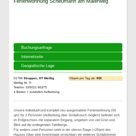
Ferienwohnung Scheumann am Malerweg
Buchungsanfrage
Internetseite
Geografische Lage
01796
Struppen, OT Weißig
Objekt pro Tag ab:
65€
Weißig Nr. 7f
Telefon: 035021 60375
4 Betten + zusätzlich Aufbettung
Unsere individuell und komplett neu ausgestattete Ferienwohnung (50
qm) für 2 Personen (Aufbettung über Schlafcouch möglich) befindet sich
im Erdgeschoss mit separatem Eingang, umgeben von viel Grün und
Blick auf die umliegenden Tafelberge.
Für weitere zwei Personen steht in der oberen Etage (+25qm) des
Hauses (über eine Innentreppe erreichbar) ein weiteres Schlafzimmer