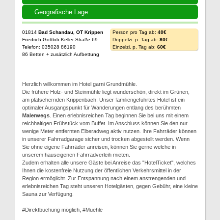
Geografische Lage
01814
Bad Schandau, OT Krippen
Person pro Tag ab:
40€
Friedrich-Gottlob-Keller-Straße 69
Doppelzi. p. Tag ab:
80€
Telefon: 035028 86190
Einzelzi. p. Tag ab:
60€
86 Betten + zusätzlich Aufbettung
Herzlich willkommen im Hotel garni Grundmühle.
Die frühere Holz- und Steinmühle liegt wunderschön, direkt im Grünen,
am plätschernden Krippenbach. Unser familiengeführtes Hotel ist ein
optimaler Ausgangspunkt für Wanderungen entlang des berühmten
Malerwegs
. Einen erlebnisreichen Tag beginnen Sie bei uns mit einem
reichhaltigen Frühstück vom Buffet. Im Anschluss können Sie den nur
wenige Meter entfernten Elberadweg aktiv nutzen. Ihre Fahrräder können
in unserer Fahrradgarage sicher und trocken abgestellt werden. Wenn
Sie ohne eigene Fahrräder anreisen, können Sie gerne welche in
unserem hauseigenen Fahrradverleih mieten.
Zudem erhalten alle unsere Gäste bei Anreise das "HotelTicket", welches
Ihnen die kostenfreie Nutzung der öffentlichen Verkehrsmittel in der
Region ermöglicht. Zur Entspannung nach einem anstrengenden und
erlebnisreichen Tag steht unseren Hotelgästen, gegen Gebühr, eine kleine
Sauna zur Verfügung.
#Direktbuchung möglich, #Muehle