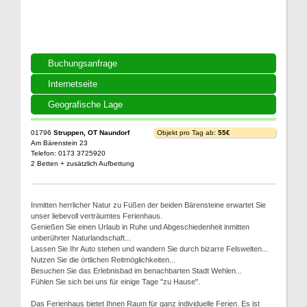
Buchungsanfrage
Internetseite
Geografische Lage
01796
Struppen, OT Naundorf
Objekt pro Tag ab:
55€
Am Bärenstein 23
Telefon: 0173 3725920
2 Betten + zusätzlich Aufbettung
Inmitten herrlicher Natur zu Füßen der beiden Bärensteine erwartet Sie
unser liebevoll verträumtes Ferienhaus.
Genießen Sie einen Urlaub in Ruhe und Abgeschiedenheit inmitten
unberührter Naturlandschaft...
Lassen Sie Ihr Auto stehen und wandern Sie durch bizarre Felswelten...
Nutzen Sie die örtlichen Reitmöglichkeiten...
Besuchen Sie das Erlebnisbad im benachbarten Stadt Wehlen...
Fühlen Sie sich bei uns für einige Tage "zu Hause".
Das Ferienhaus bietet Ihnen Raum für ganz individuelle Ferien. Es ist