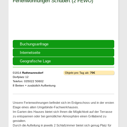
Ferienwohnungen Schubert (2 FEWO)
Buchungsanfrage
Internetseite
Geografische Lage
01814
Rathmannsdorf
Objekt pro Tag ab:
70€
Dorfplatz 12
Telefon: 035022 50602
8 Betten + zusätzlich Aufbettung
Unsere Ferienwohnungen befindet sich im Erdgeschoss und in der ersten
Etage eines alten Umgebinde-Fachwerkhauses.
Im Garten des Hauses bietet sich Ihnen die Möglichkeit auf der Terrasse
zu entspannen oder bei gemütlicher Atmosphäre einen Grillabend zu
gestalten.
Durch die Aufteilung in jeweils 2 Schlafzimmer bietet sich genug Platz für