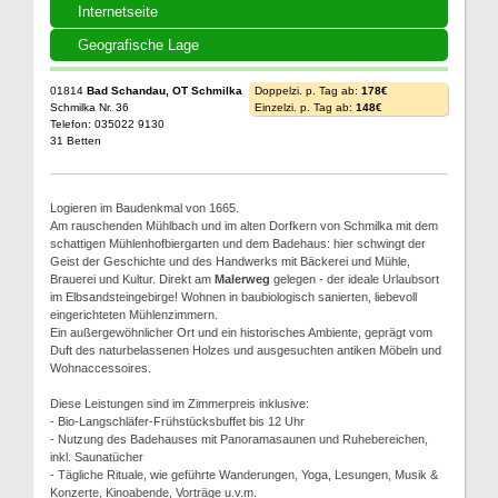
Internetseite
Geografische Lage
01814
Bad Schandau, OT Schmilka
Doppelzi. p. Tag ab:
178€
Schmilka Nr. 36
Einzelzi. p. Tag ab:
148€
Telefon: 035022 9130
31 Betten
Logieren im Baudenkmal von 1665.
Am rauschenden Mühlbach und im alten Dorfkern von Schmilka mit dem
schattigen Mühlenhofbiergarten und dem Badehaus: hier schwingt der
Geist der Geschichte und des Handwerks mit Bäckerei und Mühle,
Brauerei und Kultur. Direkt am
Malerweg
gelegen - der ideale Urlaubsort
im Elbsandsteingebirge! Wohnen in baubiologisch sanierten, liebevoll
eingerichteten Mühlenzimmern.
Ein außergewöhnlicher Ort und ein historisches Ambiente, geprägt vom
Duft des naturbelassenen Holzes und ausgesuchten antiken Möbeln und
Wohnaccessoires.
Diese Leistungen sind im Zimmerpreis inklusive:
- Bio-Langschläfer-Frühstücksbuffet bis 12 Uhr
- Nutzung des Badehauses mit Panoramasaunen und Ruhebereichen,
inkl. Saunatücher
- Tägliche Rituale, wie geführte Wanderungen, Yoga, Lesungen, Musik &
Konzerte, Kinoabende, Vorträge u.v.m.