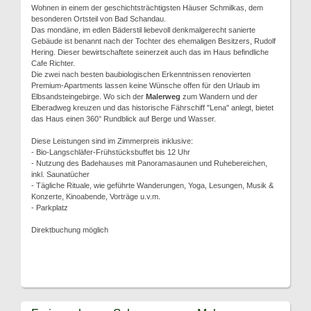
Wohnen in einem der geschichtsträchtigsten Häuser Schmilkas, dem
besonderen Ortsteil von Bad Schandau.
Das mondäne, im edlen Bäderstil liebevoll denkmalgerecht sanierte
Gebäude ist benannt nach der Tochter des ehemaligen Besitzers, Rudolf
Hering. Dieser bewirtschaftete seinerzeit auch das im Haus befindliche
Cafe Richter.
Die zwei nach besten baubiologischen Erkenntnissen renovierten
Premium-Apartments lassen keine Wünsche offen für den Urlaub im
Elbsandsteingebirge. Wo sich der
Malerweg
zum Wandern und der
Elberadweg kreuzen und das historische Fährschiff "Lena" anlegt, bietet
das Haus einen 360° Rundblick auf Berge und Wasser.
Diese Leistungen sind im Zimmerpreis inklusive:
- Bio-Langschläfer-Frühstücksbuffet bis 12 Uhr
- Nutzung des Badehauses mit Panoramasaunen und Ruhebereichen,
inkl. Saunatücher
- Tägliche Rituale, wie geführte Wanderungen, Yoga, Lesungen, Musik &
Konzerte, Kinoabende, Vorträge u.v.m.
- Parkplatz
Direktbuchung möglich