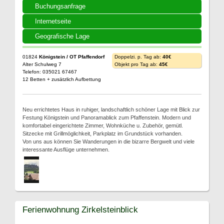
Buchungsanfrage
Internetseite
Geografische Lage
01824
Königstein / OT Pfaffendorf
Doppelzi. p. Tag ab:
40€
Alter Schulweg 7
Objekt pro Tag ab:
45€
Telefon: 035021 67467
12 Betten + zusätzlich Aufbettung
Neu errichtetes Haus in ruhiger, landschaftlich schöner Lage mit Blick zur
Festung Königstein und Panoramablick zum Pfaffenstein. Modern und
komfortabel eingerichtete Zimmer, Wohnküche u. Zubehör, gemütl.
Sitzecke mit Grillmöglichkeit, Parkplatz im Grundstück vorhanden.
Von uns aus können Sie Wanderungen in die bizarre Bergwelt und viele
interessante Ausflüge unternehmen.
Ferienwohnung Zirkelsteinblick