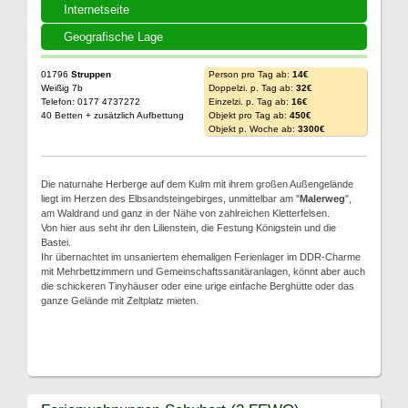
Internetseite
Geografische Lage
01796
Struppen
Person pro Tag ab:
14€
Weißig 7b
Doppelzi. p. Tag ab:
32€
Telefon: 0177 4737272
Einzelzi. p. Tag ab:
16€
40 Betten + zusätzlich Aufbettung
Objekt pro Tag ab:
450€
Objekt p. Woche ab:
3300€
Die naturnahe Herberge auf dem Kulm mit ihrem großen Außengelände
liegt im Herzen des Elbsandsteingebirges, unmittelbar am "
Malerweg
",
am Waldrand und ganz in der Nähe von zahlreichen Kletterfelsen.
Von hier aus seht ihr den Lilienstein, die Festung Königstein und die
Bastei.
Ihr übernachtet im unsaniertem ehemaligen Ferienlager im DDR-Charme
mit Mehrbettzimmern und Gemeinschaftssanitäranlagen, könnt aber auch
die schickeren Tinyhäuser oder eine urige einfache Berghütte oder das
ganze Gelände mit Zeltplatz mieten.