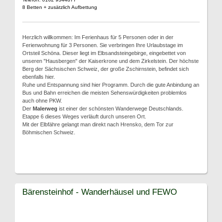
8 Betten + zusätzlich Aufbettung
Herzlich willkommen: Im Ferienhaus für 5 Personen oder in der
Ferienwohnung für 3 Personen. Sie verbringen Ihre Urlaubstage im
Ortsteil Schöna. Dieser liegt im Elbsandsteingebirge, eingebettet von
unseren "Hausbergen" der Kaiserkrone und dem Zirkelstein. Der höchste
Berg der Sächsischen Schweiz, der große Zschirnstein, befindet sich
ebenfalls hier.
Ruhe und Entspannung sind hier Programm. Durch die gute Anbindung an
Bus und Bahn erreichen die meisten Sehenswürdigkeiten problemlos
auch ohne PKW.
Der
Malerweg
ist einer der schönsten Wanderwege Deutschlands.
Etappe 6 dieses Weges verläuft durch unseren Ort.
Mit der Elbfähre gelangt man direkt nach Hrensko, dem Tor zur
Böhmischen Schweiz.
Bärensteinhof - Wanderhäusel und FEWO