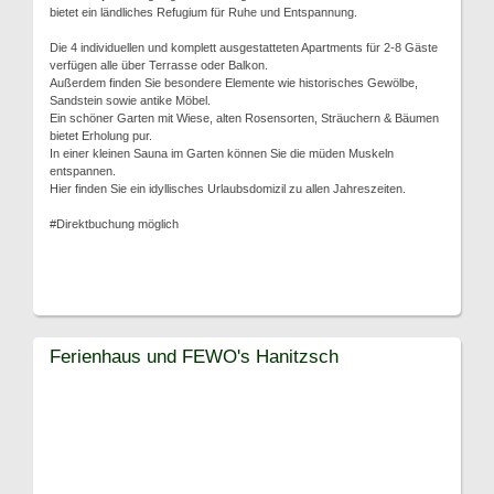
bietet ein ländliches Refugium für Ruhe und Entspannung.
Die 4 individuellen und komplett ausgestatteten Apartments für 2-8 Gäste
verfügen alle über Terrasse oder Balkon.
Außerdem finden Sie besondere Elemente wie historisches Gewölbe,
Sandstein sowie antike Möbel.
Ein schöner Garten mit Wiese, alten Rosensorten, Sträuchern & Bäumen
bietet Erholung pur.
In einer kleinen Sauna im Garten können Sie die müden Muskeln
entspannen.
Hier finden Sie ein idyllisches Urlaubsdomizil zu allen Jahreszeiten.
#Direktbuchung möglich
Ferienhaus und FEWO's Hanitzsch