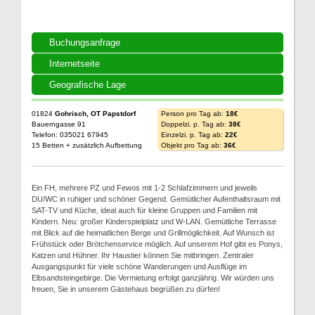
Buchungsanfrage
Internetseite
Geografische Lage
01824
Gohrisch, OT Papstdorf
Person pro Tag ab:
18€
Bauerngasse 91
Doppelzi. p. Tag ab:
38€
Telefon: 035021 67945
Einzelzi. p. Tag ab:
22€
15 Betten + zusätzlich Aufbettung
Objekt pro Tag ab:
36€
Ein FH, mehrere PZ und Fewos mit 1-2 Schlafzimmern und jeweils
DU/WC in ruhiger und schöner Gegend. Gemütlicher Aufenthaltsraum mit
SAT-TV und Küche, ideal auch für kleine Gruppen und Familien mit
Kindern. Neu: großer Kinderspielplatz und W-LAN. Gemütliche Terrasse
mit Blick auf die heimatlichen Berge und Grillmöglichkeit. Auf Wunsch ist
Frühstück oder Brötchenservice möglich. Auf unserem Hof gibt es Ponys,
Katzen und Hühner. Ihr Haustier können Sie mitbringen. Zentraler
Ausgangspunkt für viele schöne Wanderungen und Ausflüge im
Elbsandsteingebirge. Die Vermietung erfolgt ganzjährig. Wir würden uns
freuen, Sie in unserem Gästehaus begrüßen zu dürfen!