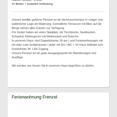
22 Betten + zusätzlich Aufbettung
Unsere familiär geführte Pension ist ein Nichtraucherhaus in ruhiger und
waldreicher Lage am Malerweg. Gemütliche Terrassen mit Blick auf die
Berge stehen allen Gästen zur Verfügung.
Für Kinder haben wir einen Spielplatz mit Tischtennis, Sandkasten,
Schaukel, Klettergerüst mit Kletterwand und Rutsche.
In unserem Haus sind Doppelzimmer 26 qm ) und Ferienwohnungen mit
ein oder zwei Schlafräumen ( jeder mit DU / WC ). Im Haus befindet sich
kostenfreier W- LAN Zugang.
Unsere Pension ist ein guter Ausgangspunkt für Wanderungen und
Ausflüge.
Wir würden uns freuen Sie in unserem Haus begrüßen zu dürfen.
Ferienwohnung Frenzel