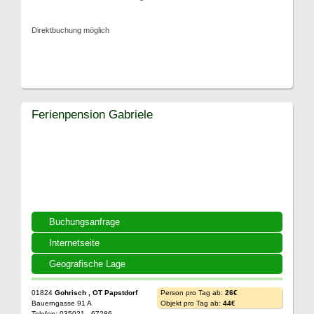
Direktbuchung möglich
Ferienpension Gabriele
Buchungsanfrage
Internetseite
Geografische Lage
01824
Gohrisch , OT Papstdorf
Person pro Tag ab:
26€
Bauerngasse 91 A
Objekt pro Tag ab:
44€
Telefon: 035021 - 67286