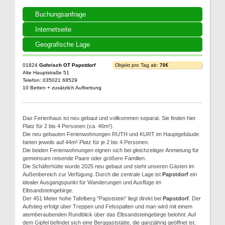
Buchungsanfrage
Internetseite
Geografische Lage
01824
Gohrisch OT Papstdorf
Objekt pro Tag ab:
70€
Alte Hauptstraße 51
Telefon: 035021 68529
10 Betten + zusätzlich Aufbettung
Das Ferienhaus ist neu gebaut und vollkommen separat. Sie finden hier
Platz für 2 bis 4 Personen (ca. 46m²).
Die neu gebauten Ferienwohnungen RUTH und KURT im Hauptgebäude
bieten jeweils auf 44m² Platz für je 2 bis 4 Personen.
Die beiden Ferienwohnungen eignen sich bei gleichzeitiger Anmietung für
gemeinsam reisende Paare oder größere Familien.
Die Schäferhütte wurde 2025 neu gebaut und steht unseren Gästen im
Außenbereich zur Verfügung. Durch die zentrale Lage ist
Papstdorf
ein
idealer Ausgangspunkt für Wanderungen und Ausflüge im
Elbsandsteingebirge.
Der 451 Meter hohe Tafelberg "Papststein" liegt direkt bei
Papstdorf
. Der
Aufstieg erfolgt über Treppen und Felsspalten und man wird mit einem
atemberaubenden Rundblick über das Elbsandsteingebirge belohnt. Auf
dem Gipfel befindet sich eine Berggaststätte, die ganzjährig geöffnet ist.