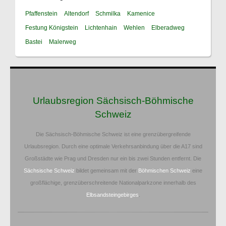
Pfaffenstein
Altendorf
Schmilka
Kamenice
Festung Königstein
Lichtenhain
Wehlen
Elberadweg
Bastei
Malerweg
Urlaubsregion Sächsisch-Böhmische
Schweiz
Die Sächsisch-Böhmische Schweiz ist eine grenzübergreifende
Urlaubsregion. Durch eine optimale Verkehrsanbindung über die A17 sind
Großstädte wie Prag und Dresden nur ein bis zwei Stunden entfernt. Die
Sächsische Schweiz
bildet gemeinsam mit der
Böhmischen Schweiz
eine
großflächige, grenzüberschreitende Nationalparkzone innerhalb des
Elbsandsteingebirges
.