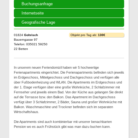
Buchungsanfrage
Internetseite
Geografische Lage
01824
Gohrisch
Objekt pro Tag ab:
130€
Bauerngasse 97
Telefon: 035021 59250
22 Betten
In unserem neuen Feriendomizil haben wir 5 hochwertige
Ferienapartments eingerichtet. Die Ferienapartments befinden sich jeweils
im Erdgeschoss, Mittelgeschoss und Dachgeschoss und verfügen alle
über Fußbodenheizung und WLAN. Die Apartments im Erdgeschoss und
der 1. Etage verfügen über eine große Wohnküche, 2 Schlafzimmer mit
Fernseher und jeweils einem Bad. Von der Küche aus gelangen Sie direkt
auf die Terrasse bzw. den Balkon. Das Apartment im Dachgeschoss
verfügt über 3 Schlafzimmer, 2 Bäder, Sauna und großer Wohnküche mit
Balkon. Waschmaschine und Trockner befinden sich im separaten
Wirtschaftshaus.
Die Apartments sind auch kombinierbar mit unserer benachbarten
Pension wo es auch Frühstück gibt was man dazu buchen kann.