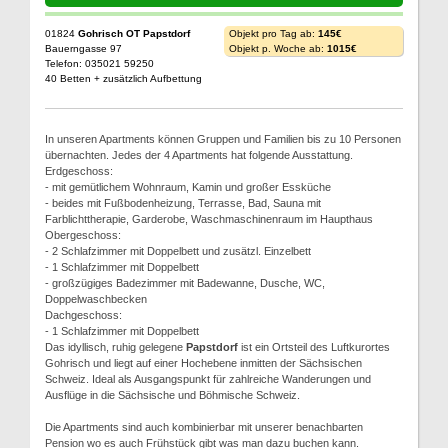
01824
Gohrisch OT Papstdorf
Objekt pro Tag ab:
145€
Bauerngasse 97
Objekt p. Woche ab:
1015€
Telefon: 035021 59250
40 Betten + zusätzlich Aufbettung
In unseren Apartments können Gruppen und Familien bis zu 10 Personen
übernachten. Jedes der 4 Apartments hat folgende Ausstattung.
Erdgeschoss:
- mit gemütlichem Wohnraum, Kamin und großer Essküche
- beides mit Fußbodenheizung, Terrasse, Bad, Sauna mit
Farblichttherapie, Garderobe, Waschmaschinenraum im Haupthaus
Obergeschoss:
- 2 Schlafzimmer mit Doppelbett und zusätzl. Einzelbett
- 1 Schlafzimmer mit Doppelbett
- großzügiges Badezimmer mit Badewanne, Dusche, WC,
Doppelwaschbecken
Dachgeschoss:
- 1 Schlafzimmer mit Doppelbett
Das idyllisch, ruhig gelegene
Papstdorf
ist ein Ortsteil des Luftkurortes
Gohrisch und liegt auf einer Hochebene inmitten der Sächsischen
Schweiz. Ideal als Ausgangspunkt für zahlreiche Wanderungen und
Ausflüge in die Sächsische und Böhmische Schweiz.
Die Apartments sind auch kombinierbar mit unserer benachbarten
Pension wo es auch Frühstück gibt was man dazu buchen kann.