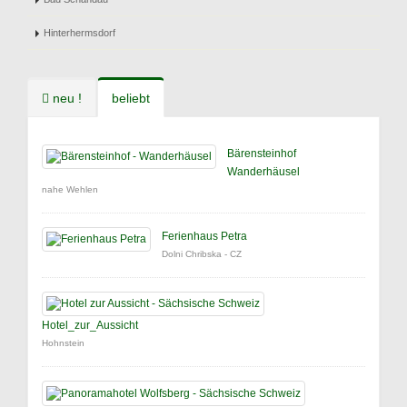
Hinterhermsdorf
neu !
beliebt
Bärensteinhof
Wanderhäusel
nahe Wehlen
Ferienhaus Petra
Dolni Chribska - CZ
Hotel_zur_Aussicht
Hohnstein