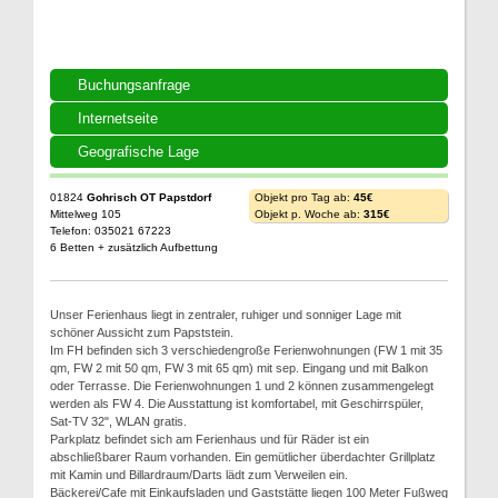
Buchungsanfrage
Internetseite
Geografische Lage
01824
Gohrisch OT Papstdorf
Objekt pro Tag ab:
45€
Mittelweg 105
Objekt p. Woche ab:
315€
Telefon: 035021 67223
6 Betten + zusätzlich Aufbettung
Unser Ferienhaus liegt in zentraler, ruhiger und sonniger Lage mit
schöner Aussicht zum Papststein.
Im FH befinden sich 3 verschiedengroße Ferienwohnungen (FW 1 mit 35
qm, FW 2 mit 50 qm, FW 3 mit 65 qm) mit sep. Eingang und mit Balkon
oder Terrasse. Die Ferienwohnungen 1 und 2 können zusammengelegt
werden als FW 4. Die Ausstattung ist komfortabel, mit Geschirrspüler,
Sat-TV 32", WLAN gratis.
Parkplatz befindet sich am Ferienhaus und für Räder ist ein
abschließbarer Raum vorhanden. Ein gemütlicher überdachter Grillplatz
mit Kamin und Billardraum/Darts lädt zum Verweilen ein.
Bäckerei/Cafe mit Einkaufsladen und Gaststätte liegen 100 Meter Fußweg