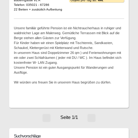
Bauerngasse 91 A
Objekt pro Tag ab:
44€
Telefon: 035021 - 67286
22 Betten + zusätzlich Aufbettung
Unsere familiär geführte Pension ist ein Nichtraucherhaus in ruhiger und
waldreicher Lage am Malerweg. Gemütliche Terrassen mit Blick auf die
Berge stehen allen Gästen zur Verfügung.
Für Kinder haben wir einen Spielplatz mit Tischtennis, Sandkasten,
Schaukel, Klettergerüst mit Kletterwand und Rutsche.
In unserem Haus sind Doppelzimmer 26 qm ) und Ferienwohnungen mit
ein oder zwei Schlafräumen ( jeder mit DU / WC ). Im Haus befindet sich
kostenfreier W- LAN Zugang.
Unsere Pension ist ein guter Ausgangspunkt für Wanderungen und
Ausflüge.
Wir würden uns freuen Sie in unserem Haus begrüßen zu dürfen.
Seite 1/1
Suchvorschläge