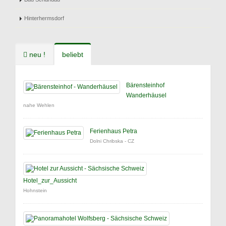
Hinterhermsdorf
neu !
beliebt
Bärensteinhof
Wanderhäusel
nahe Wehlen
Ferienhaus Petra
Dolni Chribska - CZ
Hotel_zur_Aussicht
Hohnstein