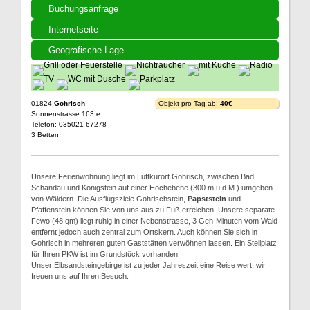
Buchungsanfrage
Internetseite
Geografische Lage
01824
Gohrisch
Objekt pro Tag ab:
40€
Sonnenstrasse 163 e
Telefon: 035021 67278
3 Betten
Unsere Ferienwohnung liegt im Luftkurort Gohrisch, zwischen Bad
Schandau und Königstein auf einer Hochebene (300 m ü.d.M.) umgeben
von Wäldern. Die Ausflugsziele Gohrischstein,
Papststein
und
Pfaffenstein können Sie von uns aus zu Fuß erreichen. Unsere separate
Fewo (48 qm) liegt ruhig in einer Nebenstrasse, 3 Geh-Minuten vom Wald
entfernt jedoch auch zentral zum Ortskern. Auch können Sie sich in
Gohrisch in mehreren guten Gaststätten verwöhnen lassen. Ein Stellplatz
für Ihren PKW ist im Grundstück vorhanden.
Unser Elbsandsteingebirge ist zu jeder Jahreszeit eine Reise wert, wir
freuen uns auf Ihren Besuch.