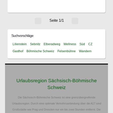
Seite 1/1
Suchvorschläge
Lilienstein
Sebnitz
Elberadweg
Wellness
Süd
CZ
Gasthof
Böhmische Schweiz
Felsenbühne
Wandern
Urlaubsregion Sächsisch-Böhmische
Schweiz
Die Sächsisch-Böhmische Schweiz ist eine grenzübergreifende
Urlaubsregion. Durch eine optimale Verkehrsanbindung über die A17 sind
Großstädte wie Prag und Dresden nur ein bis zwei Stunden entfernt. Die