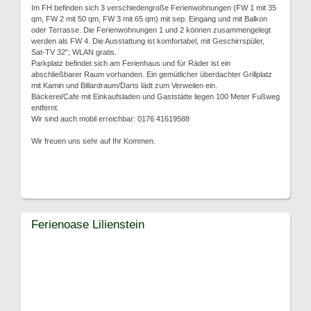
Im FH befinden sich 3 verschiedengroße Ferienwohnungen (FW 1 mit 35
qm, FW 2 mit 50 qm, FW 3 mit 65 qm) mit sep. Eingang und mit Balkon
oder Terrasse. Die Ferienwohnungen 1 und 2 können zusammengelegt
werden als FW 4. Die Ausstattung ist komfortabel, mit Geschirrspüler,
Sat-TV 32", WLAN gratis.
Parkplatz befindet sich am Ferienhaus und für Räder ist ein
abschließbarer Raum vorhanden. Ein gemütlicher überdachter Grillplatz
mit Kamin und Billardraum/Darts lädt zum Verweilen ein.
Bäckerei/Cafe mit Einkaufsladen und Gaststätte liegen 100 Meter Fußweg
entfernt.
Wir sind auch mobil erreichbar: 0176 41619588
Wir freuen uns sehr auf Ihr Kommen.
Ferienoase Lilienstein