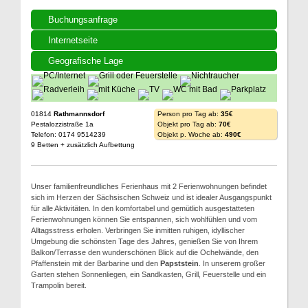
Buchungsanfrage
Internetseite
Geografische Lage
01814
Rathmannsdorf
Person pro Tag ab:
35€
Pestalozzistraße 1a
Objekt pro Tag ab:
70€
Telefon: 0174 9514239
Objekt p. Woche ab:
490€
9 Betten + zusätzlich Aufbettung
Unser familienfreundliches Ferienhaus mit 2 Ferienwohnungen befindet
sich im Herzen der Sächsischen Schweiz und ist idealer Ausgangspunkt
für alle Aktivitäten. In den komfortabel und gemütlich ausgestatteten
Ferienwohnungen können Sie entspannen, sich wohlfühlen und vom
Alltagsstress erholen. Verbringen Sie inmitten ruhigen, idyllischer
Umgebung die schönsten Tage des Jahres, genießen Sie von Ihrem
Balkon/Terrasse den wunderschönen Blick auf die Ochelwände, den
Pfaffenstein mit der Barbarine und den
Papststein
. In unserem großer
Garten stehen Sonnenliegen, ein Sandkasten, Grill, Feuerstelle und ein
Trampolin bereit.