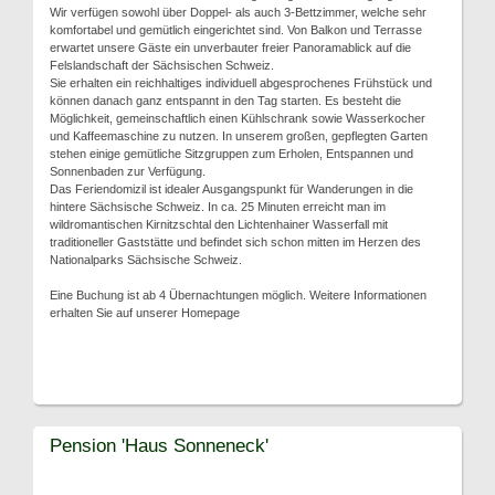
Wir verfügen sowohl über Doppel- als auch 3-Bettzimmer, welche sehr
komfortabel und gemütlich eingerichtet sind. Von Balkon und Terrasse
erwartet unsere Gäste ein unverbauter freier Panoramablick auf die
Felslandschaft der Sächsischen Schweiz.
Sie erhalten ein reichhaltiges individuell abgesprochenes Frühstück und
können danach ganz entspannt in den Tag starten. Es besteht die
Möglichkeit, gemeinschaftlich einen Kühlschrank sowie Wasserkocher
und Kaffeemaschine zu nutzen. In unserem großen, gepflegten Garten
stehen einige gemütliche Sitzgruppen zum Erholen, Entspannen und
Sonnenbaden zur Verfügung.
Das Feriendomizil ist idealer Ausgangspunkt für Wanderungen in die
hintere Sächsische Schweiz. In ca. 25 Minuten erreicht man im
wildromantischen Kirnitzschtal den Lichtenhainer Wasserfall mit
traditioneller Gaststätte und befindet sich schon mitten im Herzen des
Nationalparks Sächsische Schweiz.
Eine Buchung ist ab 4 Übernachtungen möglich. Weitere Informationen
erhalten Sie auf unserer Homepage
Pension 'Haus Sonneneck'