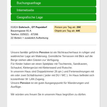
Buchungsanfrage
Internetseite
Geografische Lage
01824
Gohrisch , OT Papstdorf
Person pro Tag ab:
26€
Bauerngasse 91 A
Objekt pro Tag ab:
44€
Telefon: 035021 - 67286
22 Betten + zusätzlich Aufbettung
Unsere familiär geführte
Pension
ist ein Nichtraucherhaus in ruhiger und
waldreicher Lage am Malerweg. Gemütliche Terrassen mit Blick auf die
Berge stehen allen Gästen zur Verfügung.
Für Kinder haben wir einen Spielplatz mit Tischtennis, Sandkasten,
Schaukel, Klettergerüst mit Kletterwand und Rutsche.
In unserem Haus sind Doppelzimmer 26 qm ) und Ferienwohnungen mit
ein oder zwei Schlafräumen ( jeder mit DU / WC ). Im Haus befindet sich
kostenfreier W- LAN Zugang.
Unsere
Pension
ist ein guter Ausgangspunkt für Wanderungen und
Ausflüge.
Wir würden uns freuen Sie in unserem Haus begrüßen zu dürfen.