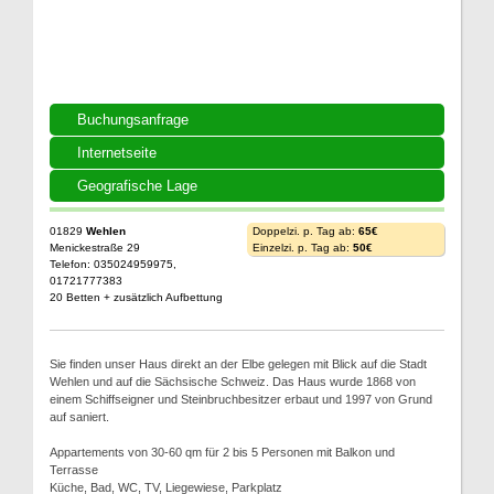
Buchungsanfrage
Internetseite
Geografische Lage
01829
Wehlen
Doppelzi. p. Tag ab:
65€
Menickestraße 29
Einzelzi. p. Tag ab:
50€
Telefon: 035024959975,
01721777383
20 Betten + zusätzlich Aufbettung
Sie finden unser Haus direkt an der Elbe gelegen mit Blick auf die Stadt
Wehlen und auf die Sächsische Schweiz. Das Haus wurde 1868 von
einem Schiffseigner und Steinbruchbesitzer erbaut und 1997 von Grund
auf saniert.
Appartements von 30-60 qm für 2 bis 5 Personen mit Balkon und
Terrasse
Küche, Bad, WC, TV, Liegewiese, Parkplatz