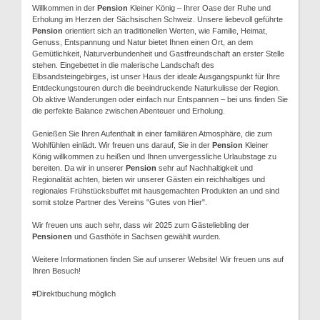
Willkommen in der
Pension
Kleiner König – Ihrer Oase der Ruhe und
Erholung im Herzen der Sächsischen Schweiz. Unsere liebevoll geführte
Pension
orientiert sich an traditionellen Werten, wie Familie, Heimat,
Genuss, Entspannung und Natur bietet Ihnen einen Ort, an dem
Gemütlichkeit, Naturverbundenheit und Gastfreundschaft an erster Stelle
stehen. Eingebettet in die malerische Landschaft des
Elbsandsteingebirges, ist unser Haus der ideale Ausgangspunkt für Ihre
Entdeckungstouren durch die beeindruckende Naturkulisse der Region.
Ob aktive Wanderungen oder einfach nur Entspannen – bei uns finden Sie
die perfekte Balance zwischen Abenteuer und Erholung.
Genießen Sie Ihren Aufenthalt in einer familiären Atmosphäre, die zum
Wohlfühlen einlädt. Wir freuen uns darauf, Sie in der
Pension
Kleiner
König willkommen zu heißen und Ihnen unvergessliche Urlaubstage zu
bereiten. Da wir in unserer
Pension
sehr auf Nachhaltigkeit und
Regionalität achten, bieten wir unserer Gästen ein reichhaltiges und
regionales Frühstücksbuffet mit hausgemachten Produkten an und sind
somit stolze Partner des Vereins "Gutes von Hier".
Wir freuen uns auch sehr, dass wir 2025 zum Gästeliebling der
Pensionen
und Gasthöfe in Sachsen gewählt wurden.
Weitere Informationen finden Sie auf unserer Website! Wir freuen uns auf
Ihren Besuch!
#Direktbuchung möglich