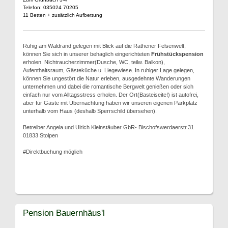
Telefon: 035024 70205
11 Betten + zusätzlich Aufbettung
Ruhig am Waldrand gelegen mit Blick auf die Rathener Felsenwelt,
können Sie sich in unserer behaglich eingerichteten
Frühstückspension
erholen. Nichtraucherzimmer(Dusche, WC, teilw. Balkon),
Aufenthaltsraum, Gästeküche u. Liegewiese. In ruhiger Lage gelegen,
können Sie ungestört die Natur erleben, ausgedehnte Wanderungen
unternehmen und dabei die romantische Bergwelt genießen oder sich
einfach nur vom Alltagsstress erholen. Der Ort(Basteiseite!) ist autofrei,
aber für Gäste mit Übernachtung haben wir unseren eigenen Parkplatz
unterhalb vom Haus (deshalb Sperrschild übersehen).
Betreiber Angela und Ulrich Kleinstäuber GbR- Bischofswerdaerstr.31
01833 Stolpen
#Direktbuchung möglich
Pension Bauernhäus'l