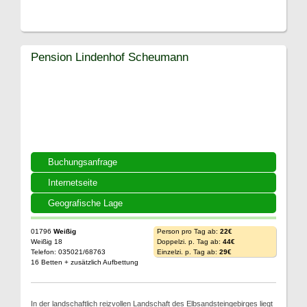
Pension Lindenhof Scheumann
Buchungsanfrage
Internetseite
Geografische Lage
01796
Weißig
Person pro Tag ab:
22€
Weißig 18
Doppelzi. p. Tag ab:
44€
Telefon: 035021/68763
Einzelzi. p. Tag ab:
29€
16 Betten + zusätzlich Aufbettung
In der landschaftlich reizvollen Landschaft des Elbsandsteingebirges liegt