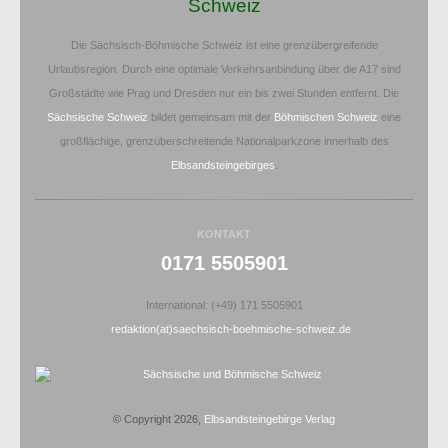
Schweiz
Die Sächsisch-Böhmische Schweiz ist eine grenzübergreifende
Urlaubsregion. Durch eine optimale Verkehrsanbindung über die A17 sind
Großstädte wie Prag und Dresden nur ein bis zwei Stunden entfernt. Die
Sächsische Schweiz
bildet gemeinsam mit der
Böhmischen Schweiz
eine
großflächige, grenzüberschreitende Nationalparkzone innerhalb des
Elbsandsteingebirges
.
KONTAKT
0171 5505901
International: (+49) 171 5505901
redaktion(at)saechsisch-boehmische-schweiz.de
© Copyright 2026,
Elbsandsteingebirge Verlag