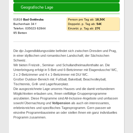
Geografische Lage
01816
Bad Gottleuba
Person pro Tag ab:
18,50€
Buchenhain 34 f
Doppelzi. p. Tag ab:
54€
Telefon: 035023 62844
Einzelzi. p. Tag ab:
27€
95 Betten
Die djo-Jugendbildungsstätte befindet sich zwischen Dresden und Prag,
in einer idyllischen und romantischen Landschaft; der Sächsischen
Schweiz.
Wir bieten Freizeit-, Seminar- und Schullandheimaufenthalte an. Die
Unterbringung erfolgt in 5-Bett und 6-Bettzimmer mit Etagendusche/ WC,
2 x 2-Bettzimmer und 4 x 1-Bettzimmer mit DU/ WC.
Großer Outdoor-Bereich mit: Fußball, Baketball, Beachvolleyball,
Tischtennis, Grill- und Lagerfeuerplatz.
Die ausgezeichnete Lage unseres Hauses und die damit verbundenen
Möglichkeiten erlauben uns, Ihnen vielfältige Gruppenprogramme
anzubieten. Diese Programme sind All-Inclusive-Angebote und umfassen
sowohl Übernachtung und
Vollpension
als auch ein interessantes,
erlebnisreiches und spezifisches Tagesprogramm. Gern passen wir
einzelne Programmbausteine an oder stellen Ihnen ein ganz individuelles
Programm zusammen.