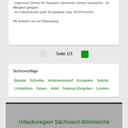
- begrenzte Zimmer für Haustiere, bestimmte Zimmer haustierfrei - für
Allergiker geeignet
- für Feierlichkeiten jeder Art geeignet (max.100 Personen)
Wir befinden uns am Elberadweg.
Seite 1/3
Suchvorschläge
Bielatal
Schmilka
Hinterhermsdorf
Königstein
Sebnitz
Lichtenhain
Felsen
Hotel
Festung Königstein
Lohmen
Urlaubsregion Sächsisch-Böhmische