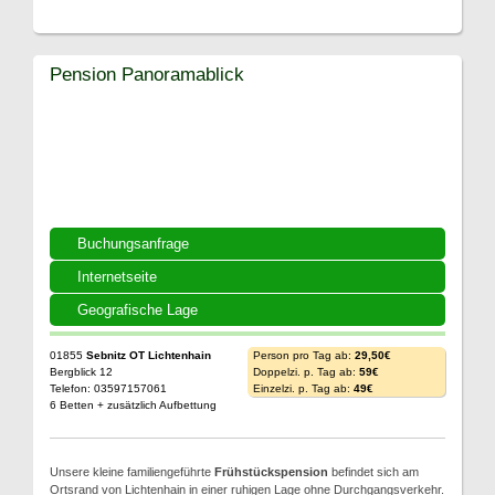
Pension Panoramablick
Buchungsanfrage
Internetseite
Geografische Lage
01855
Sebnitz OT Lichtenhain
Person pro Tag ab:
29,50€
Bergblick 12
Doppelzi. p. Tag ab:
59€
Telefon: 03597157061
Einzelzi. p. Tag ab:
49€
6 Betten + zusätzlich Aufbettung
Unsere kleine familiengeführte
Frühstückspension
befindet sich am
Ortsrand von Lichtenhain in einer ruhigen Lage ohne Durchgangsverkehr.