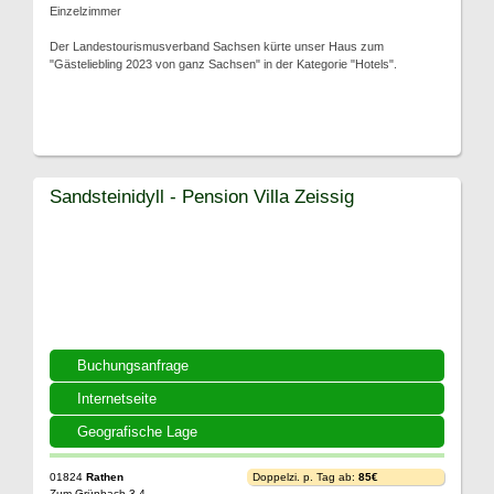
Einzelzimmer
Der Landestourismusverband Sachsen kürte unser Haus zum
"Gästeliebling 2023 von ganz Sachsen" in der Kategorie "Hotels".
Sandsteinidyll - Pension Villa Zeissig
Buchungsanfrage
Internetseite
Geografische Lage
01824
Rathen
Doppelzi. p. Tag ab:
85€
Zum Grünbach 3-4