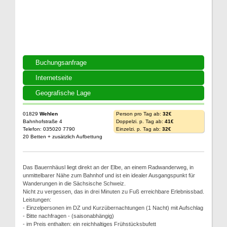
Buchungsanfrage
Internetseite
Geografische Lage
01829
Wehlen
Person pro Tag ab:
32€
Bahnhofstraße 4
Doppelzi. p. Tag ab:
41€
Telefon: 035020 7790
Einzelzi. p. Tag ab:
32€
20 Betten + zusätzlich Aufbettung
Das Bauernhäusl liegt direkt an der Elbe, an einem Radwanderweg, in
unmittelbarer Nähe zum Bahnhof und ist ein idealer Ausgangspunkt für
Wanderungen in die Sächsische Schweiz.
Nicht zu vergessen, das in drei Minuten zu Fuß erreichbare Erlebnissbad.
Leistungen:
- Einzelpersonen im DZ und Kurzübernachtungen (1 Nacht) mit Aufschlag
- Bitte nachfragen - (saisonabhängig)
- im Preis enthalten: ein reichhaltiges Frühstücksbufett