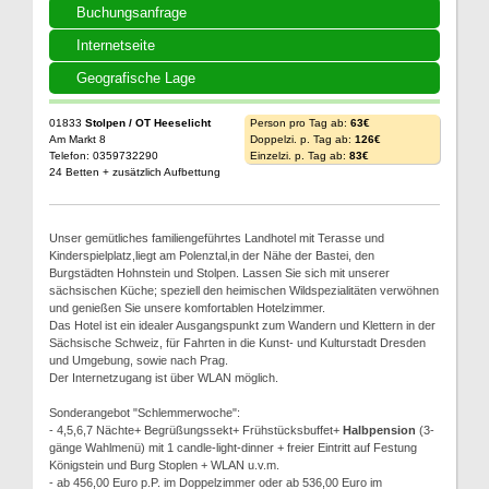
Buchungsanfrage
Internetseite
Geografische Lage
01833
Stolpen / OT Heeselicht
Person pro Tag ab:
63€
Am Markt 8
Doppelzi. p. Tag ab:
126€
Telefon: 0359732290
Einzelzi. p. Tag ab:
83€
24 Betten + zusätzlich Aufbettung
Unser gemütliches familiengeführtes Landhotel mit Terasse und
Kinderspielplatz,liegt am Polenztal,in der Nähe der Bastei, den
Burgstädten Hohnstein und Stolpen. Lassen Sie sich mit unserer
sächsischen Küche; speziell den heimischen Wildspezialitäten verwöhnen
und genießen Sie unsere komfortablen Hotelzimmer.
Das Hotel ist ein idealer Ausgangspunkt zum Wandern und Klettern in der
Sächsische Schweiz, für Fahrten in die Kunst- und Kulturstadt Dresden
und Umgebung, sowie nach Prag.
Der Internetzugang ist über WLAN möglich.
Sonderangebot "Schlemmerwoche":
- 4,5,6,7 Nächte+ Begrüßungssekt+ Frühstücksbuffet+
Halbpension
(3-
gänge Wahlmenü) mit 1 candle-light-dinner + freier Eintritt auf Festung
Königstein und Burg Stoplen + WLAN u.v.m.
- ab 456,00 Euro p.P. im Doppelzimmer oder ab 536,00 Euro im