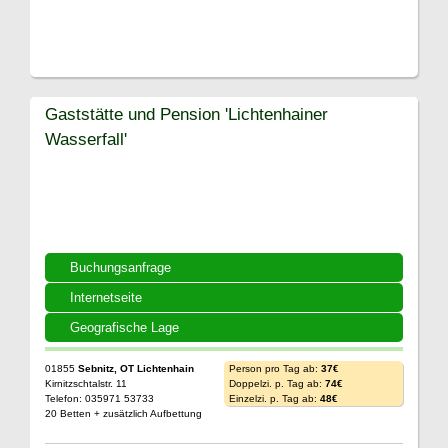
Gaststätte und Pension 'Lichtenhainer
Wasserfall'
Buchungsanfrage
Internetseite
Geografische Lage
01855
Sebnitz, OT Lichtenhain
Person pro Tag ab:
37€
Kirnitzschtalstr. 11
Doppelzi. p. Tag ab:
74€
Telefon: 035971 53733
Einzelzi. p. Tag ab:
48€
20 Betten + zusätzlich Aufbettung