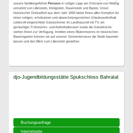
unsere familiengeführte
Pension
in ruhiger Lage am Ortsrand von Weißig
umrahmt von Lilienstein, Königstein, Rauenstein und Bastei. Unser
historischer Dreiseithof aus dem Jahr 1890 bietet Ihnen allen Kompfort für
einen ruhigen, erholsamen und abwechslungsreichen Urlaubsaufenthalt.
Liebevoll eingerichtete Gästezimmer im Landhausstil mit TV, ein
geräumiger Frühstücks- und Aufenthaltsraum sowie die Gästeküche
stehen Ihnen zur Verfügung. Inmitten eines Blütenmeeres im historischen
Bauerngarten können sie auf unserer Sonnenterrasse die Seele baumeln
lassen und den Blick zum Lilienstein genießen.
djo-Jugendbildungsstätte Spukschloss Bahratal
Buchungsanfrage
Internetseite