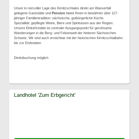
Unser in reizvoller Lage des Kirnitzschtales direkt am Wasserfall
gelegene Gaststätte und
Pension
bietet Ihnen in bewährter über 117-
jähriger Familientradition: sächsische, gutbürgerliche Küche.
Spezialität: gepflegte Weine, Biere und Spirituosen aus der Region.
Unsere Einkehrstätte ist zentraler Ausgangspunkt für geruhsame
Wanderungen in die Berg- und Felsenwelt der hinteren Sächsischen
Schweiz. Wir sind auch erreichbar mit der historischen Kirnitzschtalbahn
bis zur Endstation.
Direktbuchung möglich
Landhotel 'Zum Erbgericht'