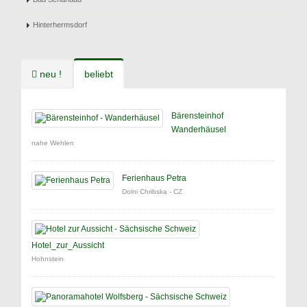
Hinterhermsdorf
neu !
beliebt
Bärensteinhof
Wanderhäusel
nahe Wehlen
Ferienhaus Petra
Dolni Chribska - CZ
Hotel_zur_Aussicht
Hohnstein