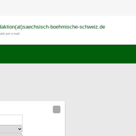
daktion(at)saechsisch-boehmische-schweiz.de
akt per e-mail