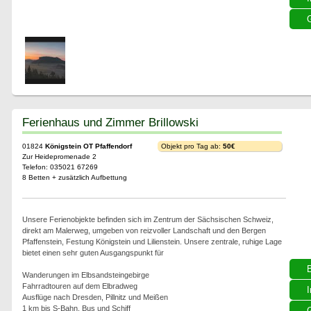
G
Ferienhaus und Zimmer Brillowski
01824
Königstein OT Pfaffendorf
Objekt pro Tag ab:
50€
Zur Heidepromenade 2
Telefon: 035021 67269
8 Betten + zusätzlich Aufbettung
Unsere Ferienobjekte befinden sich im Zentrum der Sächsischen Schweiz,
direkt am Malerweg, umgeben von reizvoller Landschaft und den Bergen
Pfaffenstein, Festung Königstein und Lilienstein. Unsere zentrale, ruhige Lage
bietet einen sehr guten Ausgangspunkt für
Wanderungen im Elbsandsteingebirge
Fahrradtouren auf dem Elbradweg
I
Ausflüge nach Dresden, Pillnitz und Meißen
1 km bis S-Bahn, Bus und Schiff
G