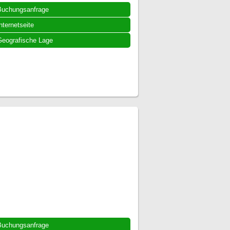
Buchungsanfrage
nternetseite
eografische Lage
Buchungsanfrage