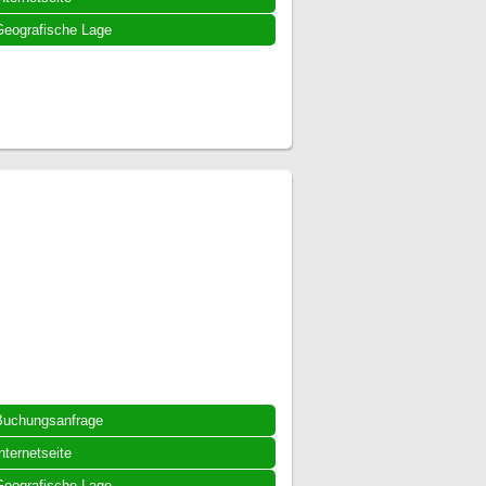
eografische Lage
Buchungsanfrage
nternetseite
eografische Lage