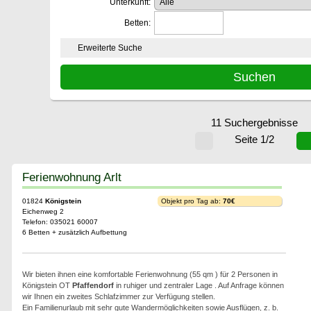
Unterkunft:
Betten:
Erweiterte Suche
11 Suchergebnisse
Seite 1/2
Ferienwohnung Arlt
01824
Königstein
Objekt pro Tag ab:
70€
Eichenweg 2
Telefon: 035021 60007
6 Betten + zusätzlich Aufbettung
Wir bieten ihnen eine komfortable Ferienwohnung (55 qm ) für 2 Personen in
Königstein OT
Pfaffendorf
in ruhiger und zentraler Lage . Auf Anfrage können
wir Ihnen ein zweites Schlafzimmer zur Verfügung stellen.
Ein Familienurlaub mit sehr gute Wandermöglichkeiten sowie Ausflügen, z. b.