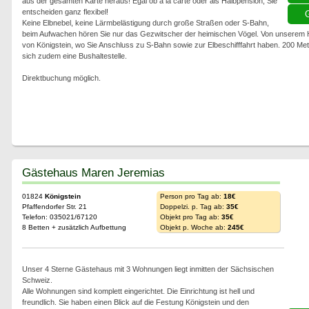
aus der gesamten Karte heraus! Egal ob a la carte oder als Halbpension, Sie
entscheiden ganz flexibel!
G
Keine Elbnebel, keine Lärmbelästigung durch große Straßen oder S-Bahn,
beim Aufwachen hören Sie nur das Gezwitscher der heimischen Vögel. Von unserem 
von Königstein, wo Sie Anschluss zu S-Bahn sowie zur Elbeschifffahrt haben. 200 Met
sich zudem eine Bushaltestelle.
Direktbuchung möglich.
Gästehaus Maren Jeremias
01824
Königstein
Person pro Tag ab:
18€
Pfaffendorfer Str. 21
Doppelzi. p. Tag ab:
35€
Telefon: 035021/67120
Objekt pro Tag ab:
35€
8 Betten + zusätzlich Aufbettung
Objekt p. Woche ab:
245€
Unser 4 Sterne Gästehaus mit 3 Wohnungen liegt inmitten der Sächsischen
Schweiz.
Alle Wohnungen sind komplett eingerichtet. Die Einrichtung ist hell und
freundlich. Sie haben einen Blick auf die Festung Königstein und den