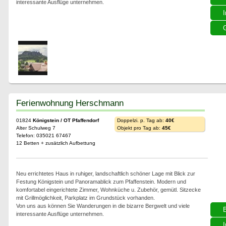
interessante Ausflüge unternehmen.
I
G
Ferienwohnung Herschmann
01824
Königstein / OT Pfaffendorf
Doppelzi. p. Tag ab:
40€
Alter Schulweg 7
Objekt pro Tag ab:
45€
Telefon: 035021 67467
12 Betten + zusätzlich Aufbettung
Neu errichtetes Haus in ruhiger, landschaftlich schöner Lage mit Blick zur
Festung Königstein und Panoramablick zum Pfaffenstein. Modern und
komfortabel eingerichtete Zimmer, Wohnküche u. Zubehör, gemütl. Sitzecke
mit Grillmöglichkeit, Parkplatz im Grundstück vorhanden.
Von uns aus können Sie Wanderungen in die bizarre Bergwelt und viele
interessante Ausflüge unternehmen.
I