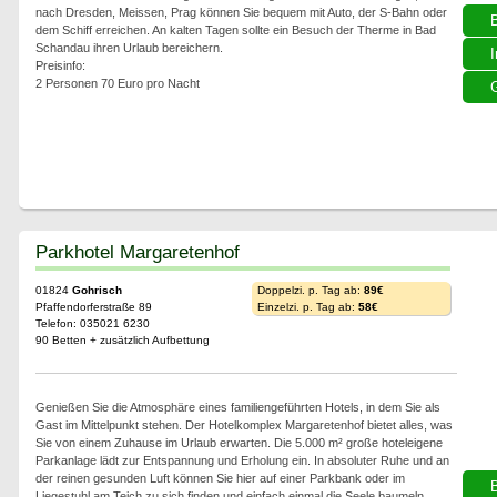
nach Dresden, Meissen, Prag können Sie bequem mit Auto, der S-Bahn oder
dem Schiff erreichen. An kalten Tagen sollte ein Besuch der Therme in Bad
Schandau ihren Urlaub bereichern.
I
Preisinfo:
2 Personen 70 Euro pro Nacht
G
Parkhotel Margaretenhof
01824
Gohrisch
Doppelzi. p. Tag ab:
89€
Pfaffendorferstraße 89
Einzelzi. p. Tag ab:
58€
Telefon: 035021 6230
90 Betten + zusätzlich Aufbettung
Genießen Sie die Atmosphäre eines familiengeführten Hotels, in dem Sie als
Gast im Mittelpunkt stehen. Der Hotelkomplex Margaretenhof bietet alles, was
Sie von einem Zuhause im Urlaub erwarten. Die 5.000 m² große hoteleigene
Parkanlage lädt zur Entspannung und Erholung ein. In absoluter Ruhe und an
der reinen gesunden Luft können Sie hier auf einer Parkbank oder im
Liegestuhl am Teich zu sich finden und einfach einmal die Seele baumeln