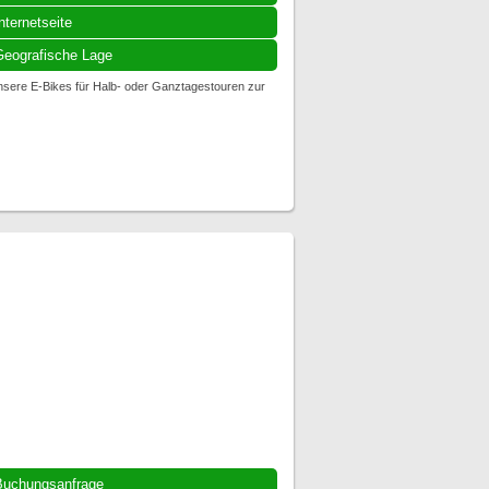
nternetseite
eografische Lage
unsere E-Bikes für Halb- oder Ganztagestouren zur
Buchungsanfrage