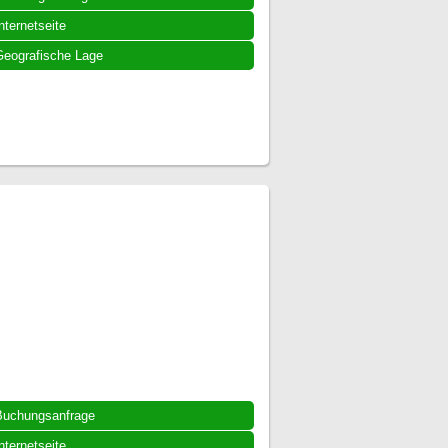
nternetseite
eografische Lage
Buchungsanfrage
nternetseite