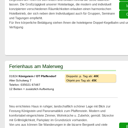
lassen. Die Großzügigkeit unserer Hotelanlage, die modern und individuell
I
konzipierten verschiedenen Räumlichkeiten erlauben einen harmonischen
Hotelbetrieb, der sich neben dem Individualgast auch für Gruppen, Seminare
G
und Tagungen empfiehlt.
Für Ihre körperliche Betätigung stehen Ihnen die hoteleigene Doppel-Kegelbahn und 
Verfügung
Ferienhaus am Malerweg
01824
Königstein / OT Pfaffendorf
Doppelzi. p. Tag ab:
40€
Alter Schulweg 7
Objekt pro Tag ab:
45€
Telefon: 035021 67467
12 Betten + zusätzlich Aufbettung
Neu errichtetes Haus in ruhiger, landschaftlich schöner Lage mit Blick zur
Festung Königstein und Panoramablick zum Pfaffenstein. Modern und
komfortabel eingerichtete Zimmer, Wohnküche u. Zubehör, gemütl. Sitzecke
mit Grillmöglichkeit, Parkplatz im Grundstück vorhanden.
Von uns aus können Sie Wanderungen in die bizarre Bergwelt und viele