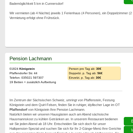
Bademöglichkeit 5 km in Cunnersdorf
Wir vermieten (ab 4 Nächte) jeweils 1 Ferienhaus (4 Personen), ein Doppelzimmer (
Vermietung erfolgt ohne Frühstück.
Pension Lachmann
01824
Königstein
Person pro Tag ab:
30€
Pfaffendorfer Str. 44
Doppelzi. p. Tag ab:
56€
Telefon: 035021 597307
Einzelzi. p. Tag ab:
30€
19 Betten + zusätzlich Aufbettung
Im Zentrum der Sächsischen Schweiz, umringt von Pfaffenstein, Festung
Königstein und dem Quirl-Felsen, finden Sie in ruhiger, idyllischer Lage im OT
Pfaffendorf
von Königstein Ihre Pension Lachmann.
Natürlich bieten wir unseren Hausgästen auch am Abend sächsische
Hausmannskost zu kühlen Getränken an. In unserem Restaurant bedienen
wir Sie jeden Abend ab 18 Uhr. Entscheiden Sie sich doch für unser
Halbpension-Spezial und suchen Sie sich für Ihr 2-Gänge-Menü Ihre Gerichte
I