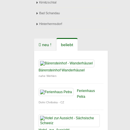
Kirnitzschtal
Bad Schandau
Hinterhermsdorf
neu !
beliebt
Bärensteinhof Wanderhäusel
nahe Wehlen
Ferienhaus
Petra
Dolni Chribska - CZ