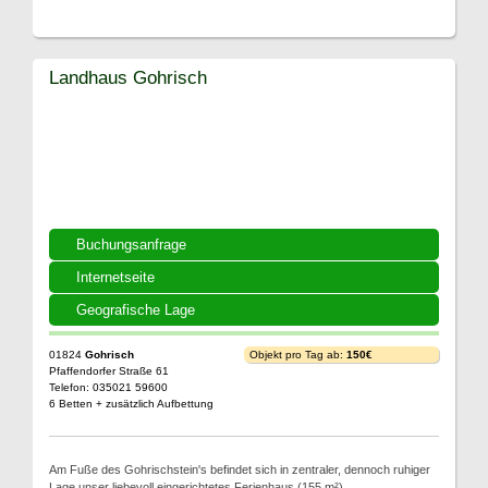
Landhaus Gohrisch
Buchungsanfrage
Internetseite
Geografische Lage
01824
Gohrisch
Objekt pro Tag ab:
150€
Pfaffendorfer Straße 61
Telefon: 035021 59600
6 Betten + zusätzlich Aufbettung
Am Fuße des Gohrischstein's befindet sich in zentraler, dennoch ruhiger
Lage unser liebevoll eingerichtetes Ferienhaus (155 m²).