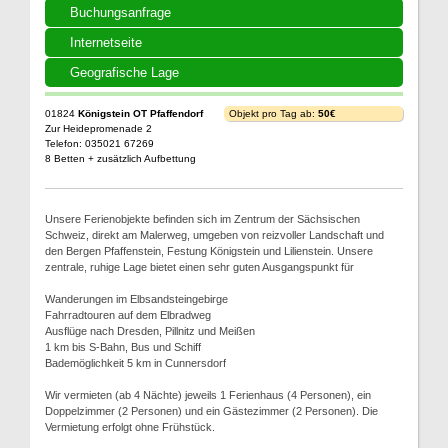
Buchungsanfrage
Internetseite
Geografische Lage
01824
Königstein OT Pfaffendorf
Objekt pro Tag ab:
50€
Zur Heidepromenade 2
Telefon: 035021 67269
8 Betten + zusätzlich Aufbettung
Unsere Ferienobjekte befinden sich im Zentrum der Sächsischen
Schweiz, direkt am Malerweg, umgeben von reizvoller Landschaft und
den Bergen Pfaffenstein, Festung Königstein und Lilienstein. Unsere
zentrale, ruhige Lage bietet einen sehr guten Ausgangspunkt für
Wanderungen im Elbsandsteingebirge
Fahrradtouren auf dem Elbradweg
Ausflüge nach Dresden, Pillnitz und Meißen
1 km bis S-Bahn, Bus und Schiff
Bademöglichkeit 5 km in Cunnersdorf
Wir vermieten (ab 4 Nächte) jeweils 1 Ferienhaus (4 Personen), ein
Doppelzimmer (2 Personen) und ein Gästezimmer (2 Personen). Die
Vermietung erfolgt ohne Frühstück.