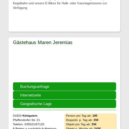
Kegelbahn und unsere E-Bikes für Halb- oder Ganztagestouren zur
Verfügung
Gästehaus Maren Jeremias
Buchungsanfrage
Internetseite
Geografische Lage
01824
Königstein
Person pro Tag ab:
18€
Pfaffendorfer Str. 21
Doppelzi. p. Tag ab:
35€
Telefon: 035021/67120
Objekt pro Tag ab:
35€
8 Betten + zusätzlich Aufbettung
Objekt p. Woche ab:
245€