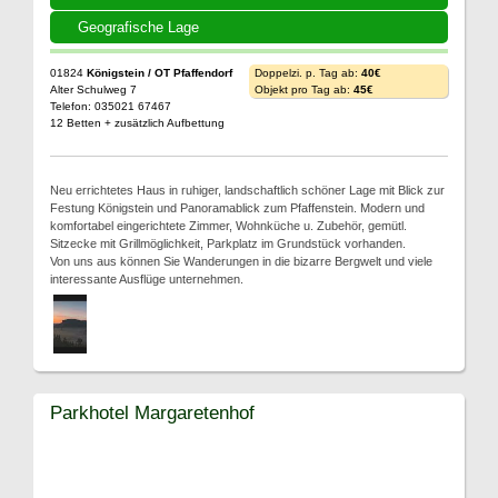
Geografische Lage
01824
Königstein / OT Pfaffendorf
Doppelzi. p. Tag ab:
40€
Alter Schulweg 7
Objekt pro Tag ab:
45€
Telefon: 035021 67467
12 Betten + zusätzlich Aufbettung
Neu errichtetes Haus in ruhiger, landschaftlich schöner Lage mit Blick zur
Festung Königstein und Panoramablick zum Pfaffenstein. Modern und
komfortabel eingerichtete Zimmer, Wohnküche u. Zubehör, gemütl.
Sitzecke mit Grillmöglichkeit, Parkplatz im Grundstück vorhanden.
Von uns aus können Sie Wanderungen in die bizarre Bergwelt und viele
interessante Ausflüge unternehmen.
Parkhotel Margaretenhof