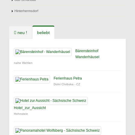
Hinterhermsdorf
neu !
beliebt
Bärensteinhof
Wanderhäusel
nahe Wehlen
Ferienhaus Petra
Dolni Chribska - CZ
Hotel_zur_Aussicht
Hohnstein