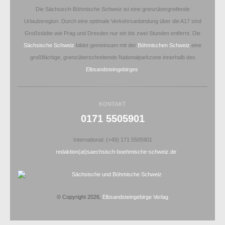
Die Sächsisch-Böhmische Schweiz ist eine grenzübergreifende
Urlaubsregion. Durch eine optimale Verkehrsanbindung über die A17 sind
Großstädte wie Prag und Dresden nur ein bis zwei Stunden entfernt. Die
Sächsische Schweiz
bildet gemeinsam mit der
Böhmischen Schweiz
eine
großflächige, grenzüberschreitende Nationalparkzone innerhalb des
Elbsandsteingebirges
.
KONTAKT
0171 5505901
International: (+49) 171 5505901
redaktion(at)saechsisch-boehmische-schweiz.de
© Copyright 2026,
Elbsandsteingebirge Verlag