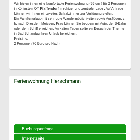
Wir bieten ihnen eine komfortable Ferienwohnung (55 qm ) für 2 Personen
in Königstein OT
Pfaffendorf
in ruhiger und zentraler Lage . Auf Anfrage
können wir Ihnen ein zweites Schlafzimmer zur Verfügung stellen.
Ein Familienurlaub mit sehr gute Wandermöglichkeiten sowie Ausflügen, z.
b. nach Dresden, Meissen, Prag können Sie bequem mit Auto, der S-Bahn
oder dem Schiff erreichen. An kalten Tagen sollte ein Besuch der Therme
in Bad Schandau ihren Urlaub bereichern.
Preisinfo:
2 Personen 70 Euro pro Nacht
Ferienwohnung Herschmann
Buchungsanfrage
Internetseite