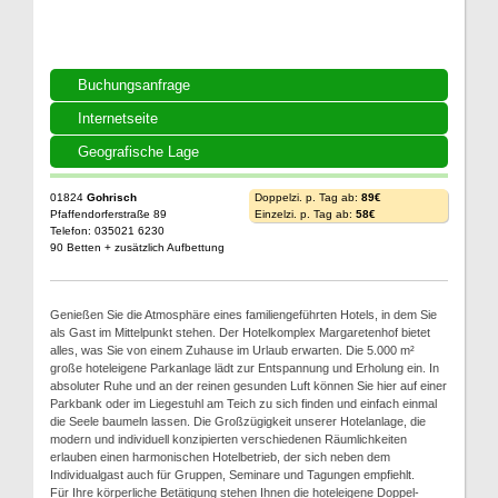
Buchungsanfrage
Internetseite
Geografische Lage
01824
Gohrisch
Doppelzi. p. Tag ab:
89€
Pfaffendorferstraße 89
Einzelzi. p. Tag ab:
58€
Telefon: 035021 6230
90 Betten + zusätzlich Aufbettung
Genießen Sie die Atmosphäre eines familiengeführten Hotels, in dem Sie
als Gast im Mittelpunkt stehen. Der Hotelkomplex Margaretenhof bietet
alles, was Sie von einem Zuhause im Urlaub erwarten. Die 5.000 m²
große hoteleigene Parkanlage lädt zur Entspannung und Erholung ein. In
absoluter Ruhe und an der reinen gesunden Luft können Sie hier auf einer
Parkbank oder im Liegestuhl am Teich zu sich finden und einfach einmal
die Seele baumeln lassen. Die Großzügigkeit unserer Hotelanlage, die
modern und individuell konzipierten verschiedenen Räumlichkeiten
erlauben einen harmonischen Hotelbetrieb, der sich neben dem
Individualgast auch für Gruppen, Seminare und Tagungen empfiehlt.
Für Ihre körperliche Betätigung stehen Ihnen die hoteleigene Doppel-