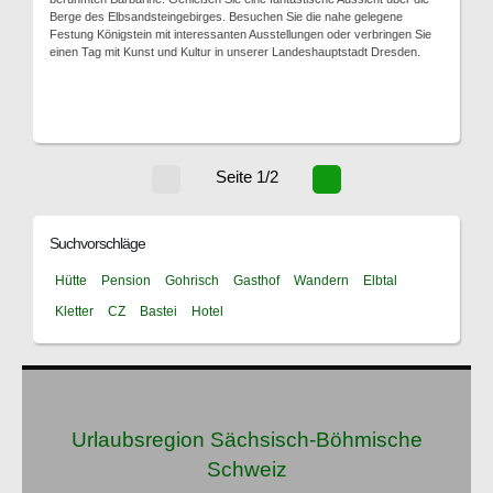
Berge des Elbsandsteingebirges. Besuchen Sie die nahe gelegene
Festung Königstein mit interessanten Ausstellungen oder verbringen Sie
einen Tag mit Kunst und Kultur in unserer Landeshauptstadt Dresden.
Seite 1/2
Suchvorschläge
Hütte
Pension
Gohrisch
Gasthof
Wandern
Elbtal
Kletter
CZ
Bastei
Hotel
Urlaubsregion Sächsisch-Böhmische
Schweiz