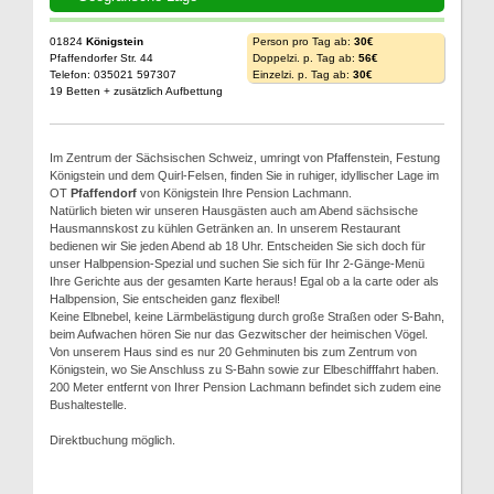
01824
Königstein
Person pro Tag ab:
30€
Pfaffendorfer Str. 44
Doppelzi. p. Tag ab:
56€
Telefon: 035021 597307
Einzelzi. p. Tag ab:
30€
19 Betten + zusätzlich Aufbettung
Im Zentrum der Sächsischen Schweiz, umringt von Pfaffenstein, Festung
Königstein und dem Quirl-Felsen, finden Sie in ruhiger, idyllischer Lage im
OT
Pfaffendorf
von Königstein Ihre Pension Lachmann.
Natürlich bieten wir unseren Hausgästen auch am Abend sächsische
Hausmannskost zu kühlen Getränken an. In unserem Restaurant
bedienen wir Sie jeden Abend ab 18 Uhr. Entscheiden Sie sich doch für
unser Halbpension-Spezial und suchen Sie sich für Ihr 2-Gänge-Menü
Ihre Gerichte aus der gesamten Karte heraus! Egal ob a la carte oder als
Halbpension, Sie entscheiden ganz flexibel!
Keine Elbnebel, keine Lärmbelästigung durch große Straßen oder S-Bahn,
beim Aufwachen hören Sie nur das Gezwitscher der heimischen Vögel.
Von unserem Haus sind es nur 20 Gehminuten bis zum Zentrum von
Königstein, wo Sie Anschluss zu S-Bahn sowie zur Elbeschifffahrt haben.
200 Meter entfernt von Ihrer Pension Lachmann befindet sich zudem eine
Bushaltestelle.
Direktbuchung möglich.