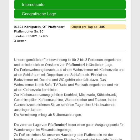
Internetseite
Geografische Lage
01824
Königstein, OT Pfaffendorf
Objekt pro Tag ab:
38€
Pfaffendorfer Str. 16
Telefon: 035021 67105
3 Betten
Unsere gemütliche Ferienwohnung ist für 2 bis 3 Personen eingerichtet
und befindet sich im Ortskern von
Pfaffendorf
in ländlicher Lage.
Die Ferienwohnung besteht aus einem Wohnzimmer mit Küchenzeile und
einen Schlafraum mit Doppelbett und Schlafcouch. Ein kleines
Badezimmer mit Dusche und WC gehört ebenfalls dazu. Das
Wohnzimmer ist mit Sofa, TV,Radio und Esstisch eingerichtet und mit
einer Küchenzeile kombiniert.
Zur Küchenausstattung gehören Kochfeld, Mikrowelle, Kühlschrank,
Geschirrspüler, Kaffeemaschine, Wasserkocher und Toaster. In der
Gartensitzecke können Sie an schönen Tagen Ihre Urlaubsabende
ausklingen lassen.
Die Vermietung erfolgt ab 5 Übernachtungen.
Die zentrale Lage von
Pfaffendorf
bietet einen guten Ausgangspunkt für
Wanderungen im Elbsandsteingebirge.
Zu Fuß erreichen Sie unseren Hausberg, den Pfaffenstein mit der
berühmten Barbarine. Genießen Sie eine fantastische Aussicht über die