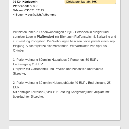
01824
Königstein
Objekt pro Tag ab:
40€
Pfaffendorfer Str. 3
Telefon: 035021 67115
4 Betten + zusätzlich Aufbettung
Wir bieten Ihnen 2 Ferienwohnungen für je 2 Personen in ruhiger und
sonniger Lage in
Pfaffendorf
mit Blick zum Pfaffenstein mit Barbarine und
zur Festung Königstein. Die Wohnungen besitzen beide jeweils einen sep.
Eingang. Autostellplätze sind vorhanden. Wir vermieten von April bis
Oktober!
1. Ferienwohnung 60qm im Haupthaus 2 Personen, 50 EUR /
Endreinigung 25 EUR
Grillplatz mit Gartenanteil und Pavillon und zusätzlich überdachte
Sitzecke.
2. Ferienwohnung 30 qm im Nebengebäude 40 EUR / Endreinigung 25
EUR
Mit sonniger Terrasse (Blick zur Festung Königstein)und Grillplatz mit
überdachter Sitzecke.