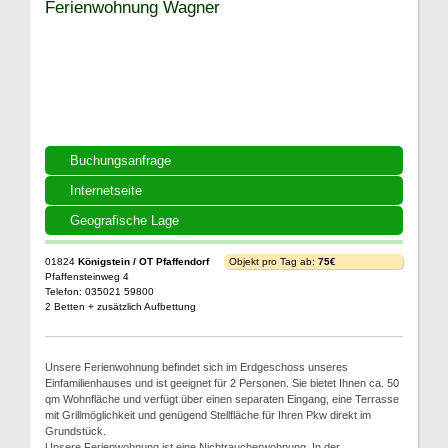
Ferienwohnung Wagner
Buchungsanfrage
Internetseite
Geografische Lage
01824
Königstein / OT Pfaffendorf
Objekt pro Tag ab:
75€
Pfaffensteinweg 4
Telefon: 035021 59800
2 Betten + zusätzlich Aufbettung
Unsere Ferienwohnung befindet sich im Erdgeschoss unseres
Einfamilienhauses und ist geeignet für 2 Personen. Sie bietet Ihnen ca. 50
qm Wohnfläche und verfügt über einen separaten Eingang, eine Terrasse
mit Grillmöglichkeit und genügend Stellfläche für Ihren Pkw direkt im
Grundstück.
Unsere Ferienwohnung ist eine Nichtraucherwohnung. In der