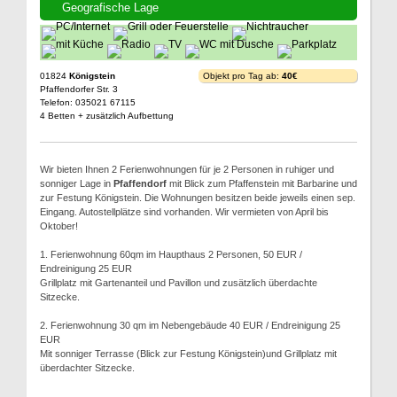
Geografische Lage
01824
Königstein
Objekt pro Tag ab:
40€
Pfaffendorfer Str. 3
Telefon: 035021 67115
4 Betten + zusätzlich Aufbettung
Wir bieten Ihnen 2 Ferienwohnungen für je 2 Personen in ruhiger und
sonniger Lage in
Pfaffendorf
mit Blick zum Pfaffenstein mit Barbarine und
zur Festung Königstein. Die Wohnungen besitzen beide jeweils einen sep.
Eingang. Autostellplätze sind vorhanden. Wir vermieten von April bis
Oktober!
1. Ferienwohnung 60qm im Haupthaus 2 Personen, 50 EUR /
Endreinigung 25 EUR
Grillplatz mit Gartenanteil und Pavillon und zusätzlich überdachte
Sitzecke.
2. Ferienwohnung 30 qm im Nebengebäude 40 EUR / Endreinigung 25
EUR
Mit sonniger Terrasse (Blick zur Festung Königstein)und Grillplatz mit
überdachter Sitzecke.