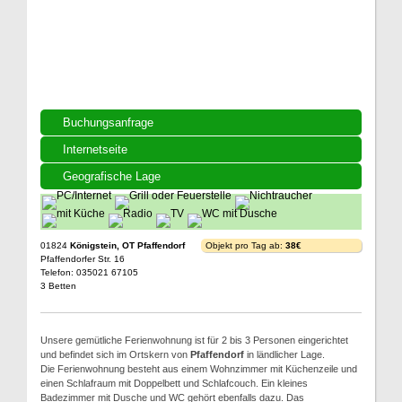
Buchungsanfrage
Internetseite
Geografische Lage
01824
Königstein, OT Pfaffendorf
Objekt pro Tag ab:
38€
Pfaffendorfer Str. 16
Telefon: 035021 67105
3 Betten
Unsere gemütliche Ferienwohnung ist für 2 bis 3 Personen eingerichtet
und befindet sich im Ortskern von
Pfaffendorf
in ländlicher Lage.
Die Ferienwohnung besteht aus einem Wohnzimmer mit Küchenzeile und
einen Schlafraum mit Doppelbett und Schlafcouch. Ein kleines
Badezimmer mit Dusche und WC gehört ebenfalls dazu. Das