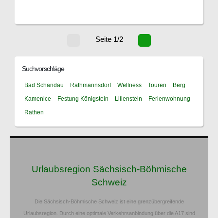
Seite 1/2
Suchvorschläge
Bad Schandau
Rathmannsdorf
Wellness
Touren
Berg
Kamenice
Festung Königstein
Lilienstein
Ferienwohnung
Rathen
Urlaubsregion Sächsisch-Böhmische
Schweiz
Die Sächsisch-Böhmische Schweiz ist eine grenzübergreifende
Urlaubsregion. Durch eine optimale Verkehrsanbindung über die A17 sind