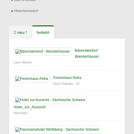
Hinterhermsdorf
neu !
beliebt
Bärensteinhof
Wanderhäusel
nahe Wehlen
Ferienhaus Petra
Dolni Chribska - CZ
Hotel_zur_Aussicht
Hohnstein