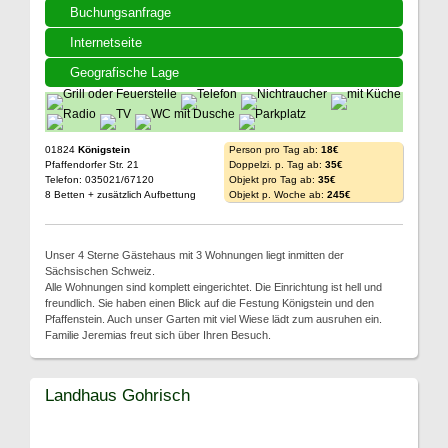
Buchungsanfrage
Internetseite
Geografische Lage
01824
Königstein
Person pro Tag ab:
18€
Pfaffendorfer Str. 21
Doppelzi. p. Tag ab:
35€
Telefon: 035021/67120
Objekt pro Tag ab:
35€
8 Betten + zusätzlich Aufbettung
Objekt p. Woche ab:
245€
Unser 4 Sterne Gästehaus mit 3 Wohnungen liegt inmitten der
Sächsischen Schweiz.
Alle Wohnungen sind komplett eingerichtet. Die Einrichtung ist hell und
freundlich. Sie haben einen Blick auf die Festung Königstein und den
Pfaffenstein. Auch unser Garten mit viel Wiese lädt zum ausruhen ein.
Familie Jeremias freut sich über Ihren Besuch.
Landhaus Gohrisch