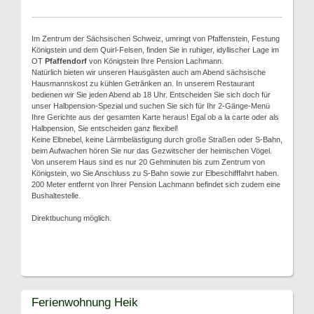
Im Zentrum der Sächsischen Schweiz, umringt von Pfaffenstein, Festung
Königstein und dem Quirl-Felsen, finden Sie in ruhiger, idyllischer Lage im
OT
Pfaffendorf
von Königstein Ihre Pension Lachmann.
Natürlich bieten wir unseren Hausgästen auch am Abend sächsische
Hausmannskost zu kühlen Getränken an. In unserem Restaurant
bedienen wir Sie jeden Abend ab 18 Uhr. Entscheiden Sie sich doch für
unser Halbpension-Spezial und suchen Sie sich für Ihr 2-Gänge-Menü
Ihre Gerichte aus der gesamten Karte heraus! Egal ob a la carte oder als
Halbpension, Sie entscheiden ganz flexibel!
Keine Elbnebel, keine Lärmbelästigung durch große Straßen oder S-Bahn,
beim Aufwachen hören Sie nur das Gezwitscher der heimischen Vögel.
Von unserem Haus sind es nur 20 Gehminuten bis zum Zentrum von
Königstein, wo Sie Anschluss zu S-Bahn sowie zur Elbeschifffahrt haben.
200 Meter entfernt von Ihrer Pension Lachmann befindet sich zudem eine
Bushaltestelle.
Direktbuchung möglich.
Ferienwohnung Heik