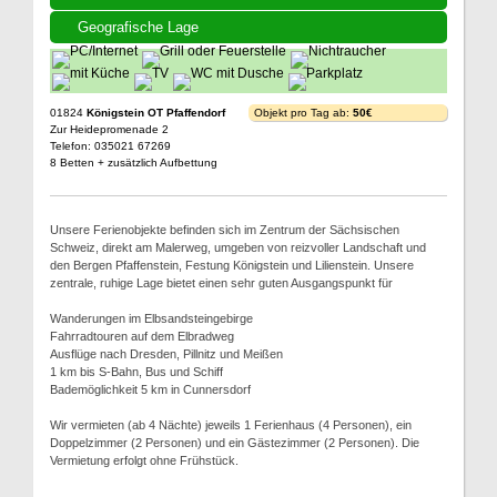
Geografische Lage
01824
Königstein OT Pfaffendorf
Objekt pro Tag ab:
50€
Zur Heidepromenade 2
Telefon: 035021 67269
8 Betten + zusätzlich Aufbettung
Unsere Ferienobjekte befinden sich im Zentrum der Sächsischen
Schweiz, direkt am Malerweg, umgeben von reizvoller Landschaft und
den Bergen Pfaffenstein, Festung Königstein und Lilienstein. Unsere
zentrale, ruhige Lage bietet einen sehr guten Ausgangspunkt für
Wanderungen im Elbsandsteingebirge
Fahrradtouren auf dem Elbradweg
Ausflüge nach Dresden, Pillnitz und Meißen
1 km bis S-Bahn, Bus und Schiff
Bademöglichkeit 5 km in Cunnersdorf
Wir vermieten (ab 4 Nächte) jeweils 1 Ferienhaus (4 Personen), ein
Doppelzimmer (2 Personen) und ein Gästezimmer (2 Personen). Die
Vermietung erfolgt ohne Frühstück.