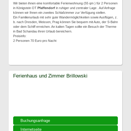
Wir bieten ihnen eine komfortable Ferienwohnung (55 qm ) für 2 Personen
in Königstein OT
Pfaffendorf
in ruhiger und zentraler Lage . Auf Anfrage
können wir Ihnen ein zweites Schlafzimmer zur Verfügung stellen.
Ein Familienurlaub mit sehr gute Wandermöglichkeiten sowie Ausflügen, z.
b. nach Dresden, Meissen, Prag können Sie bequem mit Auto, der S-Bahn
oder dem Schiff erreichen. An kalten Tagen sollte ein Besuch der Therme
in Bad Schandau ihren Urlaub bereichern.
Preisinfo:
2 Personen 70 Euro pro Nacht
Ferienhaus und Zimmer Brillowski
Buchungsanfrage
Internetseite