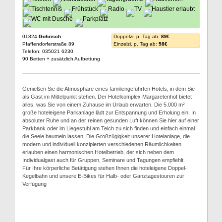
01824
Gohrisch
Doppelzi. p. Tag ab:
89€
Pfaffendorferstraße 89
Einzelzi. p. Tag ab:
58€
Telefon: 035021 6230
90 Betten + zusätzlich Aufbettung
Genießen Sie die Atmosphäre eines familiengeführten Hotels, in dem Sie
als Gast im Mittelpunkt stehen. Der Hotelkomplex Margaretenhof bietet
alles, was Sie von einem Zuhause im Urlaub erwarten. Die 5.000 m²
große hoteleigene Parkanlage lädt zur Entspannung und Erholung ein. In
absoluter Ruhe und an der reinen gesunden Luft können Sie hier auf einer
Parkbank oder im Liegestuhl am Teich zu sich finden und einfach einmal
die Seele baumeln lassen. Die Großzügigkeit unserer Hotelanlage, die
modern und individuell konzipierten verschiedenen Räumlichkeiten
erlauben einen harmonischen Hotelbetrieb, der sich neben dem
Individualgast auch für Gruppen, Seminare und Tagungen empfiehlt.
Für Ihre körperliche Betätigung stehen Ihnen die hoteleigene Doppel-
Kegelbahn und unsere E-Bikes für Halb- oder Ganztagestouren zur
Verfügung