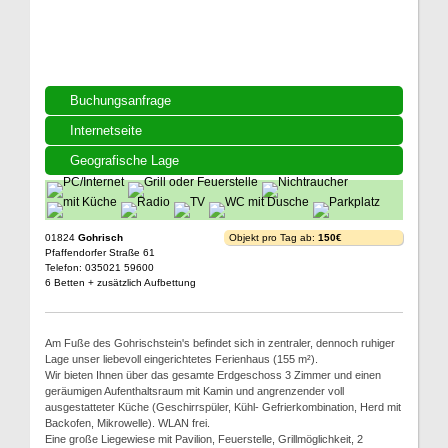
Buchungsanfrage
Internetseite
Geografische Lage
01824
Gohrisch
Objekt pro Tag ab:
150€
Pfaffendorfer Straße 61
Telefon: 035021 59600
6 Betten + zusätzlich Aufbettung
Am Fuße des Gohrischstein's befindet sich in zentraler, dennoch ruhiger
Lage unser liebevoll eingerichtetes Ferienhaus (155 m²).
Wir bieten Ihnen über das gesamte Erdgeschoss 3 Zimmer und einen
geräumigen Aufenthaltsraum mit Kamin und angrenzender voll
ausgestatteter Küche (Geschirrspüler, Kühl- Gefrierkombination, Herd mit
Backofen, Mikrowelle). WLAN frei.
Eine große Liegewiese mit Pavilion, Feuerstelle, Grillmöglichkeit, 2