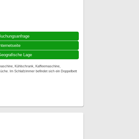
Buchungsanfrage
nternetseite
eografische Lage
maschine, Kühlschrank, Kaffeemaschine,
üche. Im Schlafzimmer befindet sich ein Doppelbett