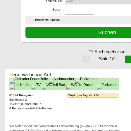
Unterkunft:
Betten:
Erweiterte Suche
11 Suchergebnisse
Seite 1/2
Ferienwohnung Arlt
01824
Königstein
Objekt pro Tag ab:
70€
Eichenweg 2
Telefon: 035021 60007
6 Betten + zusätzlich Aufbettung
Wir bieten ihnen eine komfortable Ferienwohnung (55 qm ) für 2 Personen in
Königstein OT
Pfaffendorf
in ruhiger und zentraler Lage . Auf Anfrage können