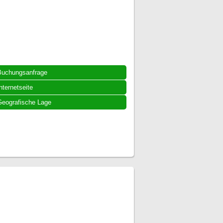
Buchungsanfrage
nternetseite
eografische Lage