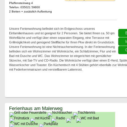
Pfaffensteinweg 4
Telefon: 035021 59800
2 Betten + zusätzlich Aufbettung
Unsere Ferienwohnung befindet sich im Erdgeschoss unseres
Einfamilienhauses und ist geeignet für 2 Personen. Sie bietet Ihnen ca. 50 qm
Wohnfläche und verfügt über einen separaten Eingang, eine Terrasse mit
I
Grillmöglichkeit und genügend Stellfläche für Ihren Pkw direkt im Grundstück.
Unsere Ferienwohnung ist eine Nichtraucherwohnung. In der Ferienwohnung
G
befinden sich ein Wohnzimmer mit Wohnküche, ein Schlafzimmer, Flur und ein
Bad mit Dusche und WC. Das Wohnzimmer ist eingerichtet mit gemütlicher
Sitzecke, mit Sat-TV und CD-Radio. Die Wohnküche verfügt über einen E-Herd, Spül
Wasserkocher und Toaster. Ein Küchentisch mit 4 Stühlen gehört ebenfalls zur Wohnk
mit Federkernmatrazen und verstellbarem Lattenrost.
Ferienhaus am Malerweg