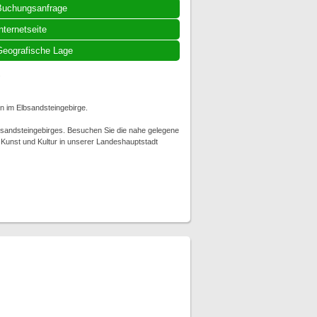
Buchungsanfrage
nternetseite
eografische Lage
.
 im Elbsandsteingebirge.
bsandsteingebirges. Besuchen Sie die nahe gelegene
 Kunst und Kultur in unserer Landeshauptstadt