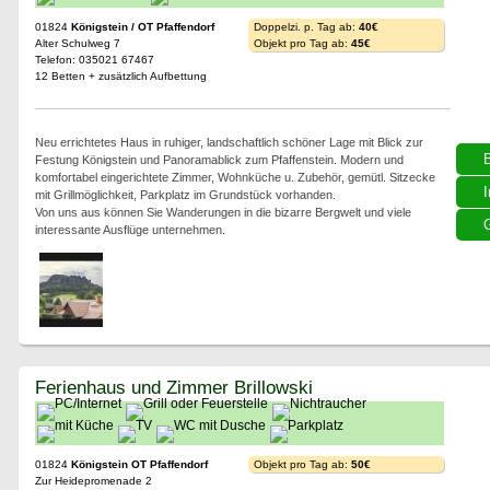
01824
Königstein / OT Pfaffendorf
Doppelzi. p. Tag ab:
40€
Alter Schulweg 7
Objekt pro Tag ab:
45€
Telefon: 035021 67467
12 Betten + zusätzlich Aufbettung
Neu errichtetes Haus in ruhiger, landschaftlich schöner Lage mit Blick zur
Festung Königstein und Panoramablick zum Pfaffenstein. Modern und
komfortabel eingerichtete Zimmer, Wohnküche u. Zubehör, gemütl. Sitzecke
I
mit Grillmöglichkeit, Parkplatz im Grundstück vorhanden.
Von uns aus können Sie Wanderungen in die bizarre Bergwelt und viele
G
interessante Ausflüge unternehmen.
Ferienhaus und Zimmer Brillowski
01824
Königstein OT Pfaffendorf
Objekt pro Tag ab:
50€
Zur Heidepromenade 2