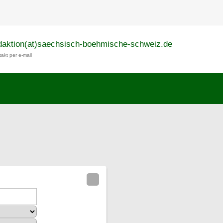
daktion(at)saechsisch-boehmische-schweiz.de
akt per e-mail