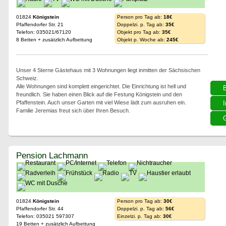
01824
Königstein
Person pro Tag ab:
18€
Pfaffendorfer Str. 21
Doppelzi. p. Tag ab:
35€
Telefon: 035021/67120
Objekt pro Tag ab:
35€
8 Betten + zusätzlich Aufbettung
Objekt p. Woche ab:
245€
Unser 4 Sterne Gästehaus mit 3 Wohnungen liegt inmitten der Sächsischen
Schweiz.
Alle Wohnungen sind komplett eingerichtet. Die Einrichtung ist hell und
freundlich. Sie haben einen Blick auf die Festung Königstein und den
Pfaffenstein. Auch unser Garten mit viel Wiese lädt zum ausruhen ein.
I
Familie Jeremias freut sich über Ihren Besuch.
G
Pension Lachmann
01824
Königstein
Person pro Tag ab:
30€
Pfaffendorfer Str. 44
Doppelzi. p. Tag ab:
56€
Telefon: 035021 597307
Einzelzi. p. Tag ab:
30€
19 Betten + zusätzlich Aufbettung