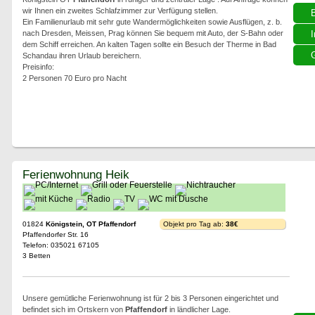
wir Ihnen ein zweites Schlafzimmer zur Verfügung stellen.
Ein Familienurlaub mit sehr gute Wandermöglichkeiten sowie Ausflügen, z. b.
nach Dresden, Meissen, Prag können Sie bequem mit Auto, der S-Bahn oder
I
dem Schiff erreichen. An kalten Tagen sollte ein Besuch der Therme in Bad
G
Schandau ihren Urlaub bereichern.
Preisinfo:
2 Personen 70 Euro pro Nacht
Ferienwohnung Heik
01824
Königstein, OT Pfaffendorf
Objekt pro Tag ab:
38€
Pfaffendorfer Str. 16
Telefon: 035021 67105
3 Betten
Unsere gemütliche Ferienwohnung ist für 2 bis 3 Personen eingerichtet und
befindet sich im Ortskern von
Pfaffendorf
in ländlicher Lage.