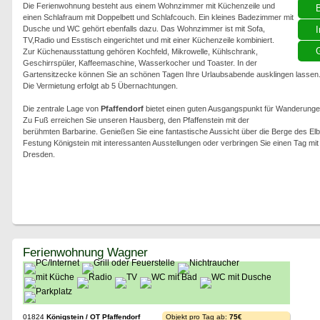
Die Ferienwohnung besteht aus einem Wohnzimmer mit Küchenzeile und
einen Schlafraum mit Doppelbett und Schlafcouch. Ein kleines Badezimmer mit
Dusche und WC gehört ebenfalls dazu. Das Wohnzimmer ist mit Sofa,
I
TV,Radio und Esstisch eingerichtet und mit einer Küchenzeile kombiniert.
G
Zur Küchenausstattung gehören Kochfeld, Mikrowelle, Kühlschrank,
Geschirrspüler, Kaffeemaschine, Wasserkocher und Toaster. In der
Gartensitzecke können Sie an schönen Tagen Ihre Urlaubsabende ausklingen lassen
Die Vermietung erfolgt ab 5 Übernachtungen.
Die zentrale Lage von
Pfaffendorf
bietet einen guten Ausgangspunkt für Wanderungen
Zu Fuß erreichen Sie unseren Hausberg, den Pfaffenstein mit der
berühmten Barbarine. Genießen Sie eine fantastische Aussicht über die Berge des El
Festung Königstein mit interessanten Ausstellungen oder verbringen Sie einen Tag mit
Dresden.
Ferienwohnung Wagner
01824
Königstein / OT Pfaffendorf
Objekt pro Tag ab:
75€