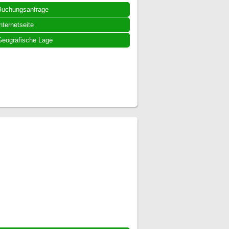
Buchungsanfrage
nternetseite
eografische Lage