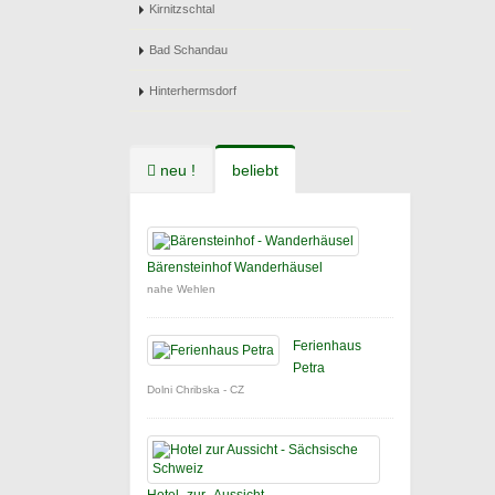
Kirnitzschtal
Bad Schandau
Hinterhermsdorf
neu !
beliebt
Bärensteinhof Wanderhäusel
nahe Wehlen
Ferienhaus
Petra
Dolni Chribska - CZ