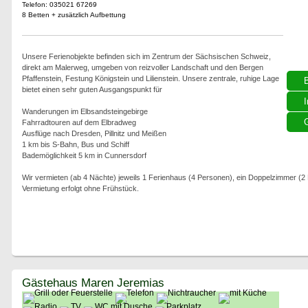
Telefon: 035021 67269
8 Betten + zusätzlich Aufbettung
Unsere Ferienobjekte befinden sich im Zentrum der Sächsischen Schweiz,
direkt am Malerweg, umgeben von reizvoller Landschaft und den Bergen
Pfaffenstein, Festung Königstein und Lilienstein. Unsere zentrale, ruhige Lage
bietet einen sehr guten Ausgangspunkt für
I
Wanderungen im Elbsandsteingebirge
G
Fahrradtouren auf dem Elbradweg
Ausflüge nach Dresden, Pillnitz und Meißen
1 km bis S-Bahn, Bus und Schiff
Bademöglichkeit 5 km in Cunnersdorf
Wir vermieten (ab 4 Nächte) jeweils 1 Ferienhaus (4 Personen), ein Doppelzimmer (
Vermietung erfolgt ohne Frühstück.
Gästehaus Maren Jeremias