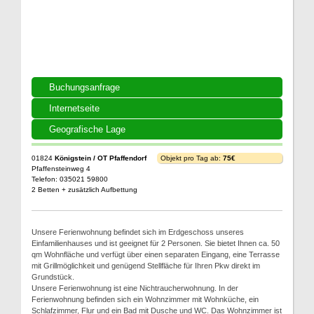
Buchungsanfrage
Internetseite
Geografische Lage
01824
Königstein / OT Pfaffendorf
Objekt pro Tag ab:
75€
Pfaffensteinweg 4
Telefon: 035021 59800
2 Betten + zusätzlich Aufbettung
Unsere Ferienwohnung befindet sich im Erdgeschoss unseres
Einfamilienhauses und ist geeignet für 2 Personen. Sie bietet Ihnen ca. 50
qm Wohnfläche und verfügt über einen separaten Eingang, eine Terrasse
mit Grillmöglichkeit und genügend Stellfläche für Ihren Pkw direkt im
Grundstück.
Unsere Ferienwohnung ist eine Nichtraucherwohnung. In der
Ferienwohnung befinden sich ein Wohnzimmer mit Wohnküche, ein
Schlafzimmer, Flur und ein Bad mit Dusche und WC. Das Wohnzimmer ist