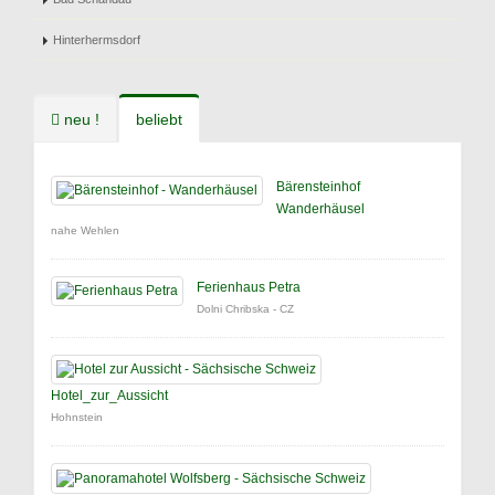
Hinterhermsdorf
neu !
beliebt
Bärensteinhof
Wanderhäusel
nahe Wehlen
Ferienhaus Petra
Dolni Chribska - CZ
Hotel_zur_Aussicht
Hohnstein