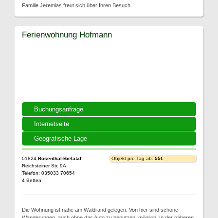
Familie Jeremias freut sich über Ihren Besuch.
Ferienwohnung Hofmann
Buchungsanfrage
Internetseite
Geografische Lage
01824
Rosenthal-Bielatal
Objekt pro Tag ab:
55€
Reichsteiner Str. 9A
Telefon: 035033 70654
4 Betten
Die Wohnung ist nahe am Waldrand gelegen. Von hier sind schöne
Wanderungen, auch ohne das Auto zu benutzen, möglich. In der näheren