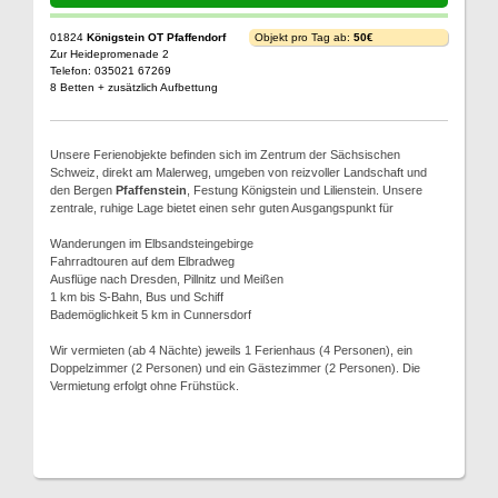
01824
Königstein OT Pfaffendorf
Objekt pro Tag ab:
50€
Zur Heidepromenade 2
Telefon: 035021 67269
8 Betten + zusätzlich Aufbettung
Unsere Ferienobjekte befinden sich im Zentrum der Sächsischen
Schweiz, direkt am Malerweg, umgeben von reizvoller Landschaft und
den Bergen
Pfaffenstein
, Festung Königstein und Lilienstein. Unsere
zentrale, ruhige Lage bietet einen sehr guten Ausgangspunkt für
Wanderungen im Elbsandsteingebirge
Fahrradtouren auf dem Elbradweg
Ausflüge nach Dresden, Pillnitz und Meißen
1 km bis S-Bahn, Bus und Schiff
Bademöglichkeit 5 km in Cunnersdorf
Wir vermieten (ab 4 Nächte) jeweils 1 Ferienhaus (4 Personen), ein
Doppelzimmer (2 Personen) und ein Gästezimmer (2 Personen). Die
Vermietung erfolgt ohne Frühstück.