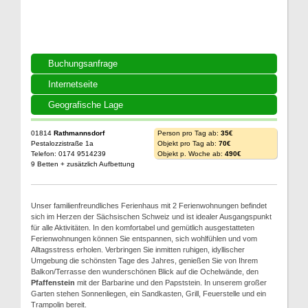
Buchungsanfrage
Internetseite
Geografische Lage
01814
Rathmannsdorf
Person pro Tag ab:
35€
Pestalozzistraße 1a
Objekt pro Tag ab:
70€
Telefon: 0174 9514239
Objekt p. Woche ab:
490€
9 Betten + zusätzlich Aufbettung
Unser familienfreundliches Ferienhaus mit 2 Ferienwohnungen befindet
sich im Herzen der Sächsischen Schweiz und ist idealer Ausgangspunkt
für alle Aktivitäten. In den komfortabel und gemütlich ausgestatteten
Ferienwohnungen können Sie entspannen, sich wohlfühlen und vom
Alltagsstress erholen. Verbringen Sie inmitten ruhigen, idyllischer
Umgebung die schönsten Tage des Jahres, genießen Sie von Ihrem
Balkon/Terrasse den wunderschönen Blick auf die Ochelwände, den
Pfaffenstein
mit der Barbarine und den Papststein. In unserem großer
Garten stehen Sonnenliegen, ein Sandkasten, Grill, Feuerstelle und ein
Trampolin bereit.