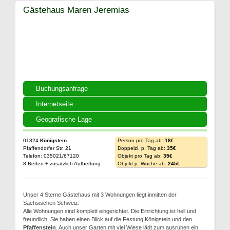
Gästehaus Maren Jeremias
Buchungsanfrage
Internetseite
Geografische Lage
01824
Königstein
Person pro Tag ab:
18€
Pfaffendorfer Str. 21
Doppelzi. p. Tag ab:
35€
Telefon: 035021/67120
Objekt pro Tag ab:
35€
8 Betten + zusätzlich Aufbettung
Objekt p. Woche ab:
245€
Unser 4 Sterne Gästehaus mit 3 Wohnungen liegt inmitten der
Sächsischen Schweiz.
Alle Wohnungen sind komplett eingerichtet. Die Einrichtung ist hell und
freundlich. Sie haben einen Blick auf die Festung Königstein und den
Pfaffenstein
. Auch unser Garten mit viel Wiese lädt zum ausruhen ein.