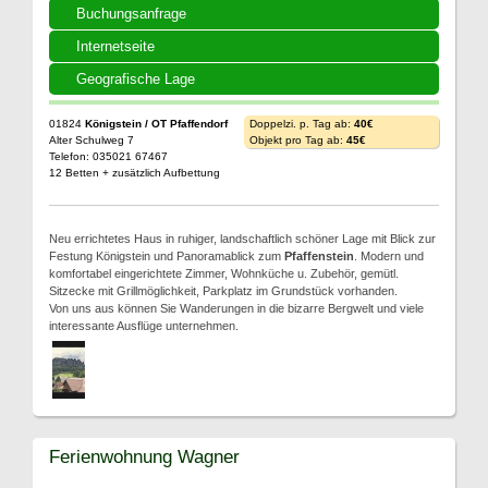
Buchungsanfrage
Internetseite
Geografische Lage
01824
Königstein / OT Pfaffendorf
Doppelzi. p. Tag ab:
40€
Alter Schulweg 7
Objekt pro Tag ab:
45€
Telefon: 035021 67467
12 Betten + zusätzlich Aufbettung
Neu errichtetes Haus in ruhiger, landschaftlich schöner Lage mit Blick zur
Festung Königstein und Panoramablick zum
Pfaffenstein
. Modern und
komfortabel eingerichtete Zimmer, Wohnküche u. Zubehör, gemütl.
Sitzecke mit Grillmöglichkeit, Parkplatz im Grundstück vorhanden.
Von uns aus können Sie Wanderungen in die bizarre Bergwelt und viele
interessante Ausflüge unternehmen.
Ferienwohnung Wagner