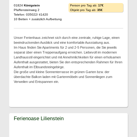
01824
Königstein
Person pro Tag ab:
17€
Pfaffensteinweg 2
Objekt pro Tag ab:
35€
Telefon: 035022/ 41420
10 Betten + zusätzlich Aufbettung
Unser Ferienhaus zeichnet sich durch eine zentrale, ruhige Lage, einen
beeindruckenden Ausblick und eine komfortable Ausstattung aus.
Im Haus finden Sie Apartments für 2 und 2-5 Personen, die Sie jeweils
separat über einen Treppenaufgang erreichen. Liebevoll im modernen
Landhausstil eingerichtet und mit Annehmlichkeiten für einen erholsamen
Aufenthalt ausgestattet, bieten Sie den entsprechenden Rahmen für Ihren
Aufenthalt im Elbsandsteingebirge.
Die große und kleine Sonnenterrasse im grünen Garten bzw. der
überdachte Balkon laden mit Gartenmöbeln und Sonnenliegen zum
Verweilen und Entspannen ein.
Ferienoase Lilienstein