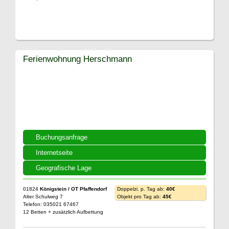
Ferienwohnung Herschmann
Buchungsanfrage
Internetseite
Geografische Lage
01824
Königstein / OT Pfaffendorf
Doppelzi. p. Tag ab:
40€
Alter Schulweg 7
Objekt pro Tag ab:
45€
Telefon: 035021 67467
12 Betten + zusätzlich Aufbettung