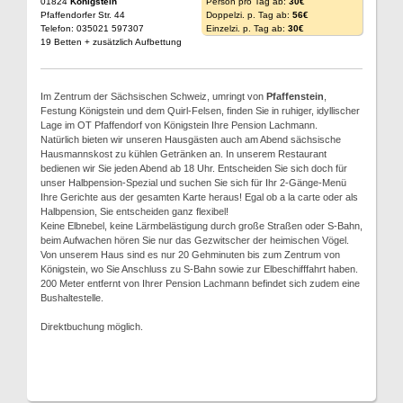
01824
Königstein
Person pro Tag ab:
30€
Pfaffendorfer Str. 44
Doppelzi. p. Tag ab:
56€
Telefon: 035021 597307
Einzelzi. p. Tag ab:
30€
19 Betten + zusätzlich Aufbettung
Im Zentrum der Sächsischen Schweiz, umringt von
Pfaffenstein
,
Festung Königstein und dem Quirl-Felsen, finden Sie in ruhiger, idyllischer
Lage im OT Pfaffendorf von Königstein Ihre Pension Lachmann.
Natürlich bieten wir unseren Hausgästen auch am Abend sächsische
Hausmannskost zu kühlen Getränken an. In unserem Restaurant
bedienen wir Sie jeden Abend ab 18 Uhr. Entscheiden Sie sich doch für
unser Halbpension-Spezial und suchen Sie sich für Ihr 2-Gänge-Menü
Ihre Gerichte aus der gesamten Karte heraus! Egal ob a la carte oder als
Halbpension, Sie entscheiden ganz flexibel!
Keine Elbnebel, keine Lärmbelästigung durch große Straßen oder S-Bahn,
beim Aufwachen hören Sie nur das Gezwitscher der heimischen Vögel.
Von unserem Haus sind es nur 20 Gehminuten bis zum Zentrum von
Königstein, wo Sie Anschluss zu S-Bahn sowie zur Elbeschifffahrt haben.
200 Meter entfernt von Ihrer Pension Lachmann befindet sich zudem eine
Bushaltestelle.
Direktbuchung möglich.