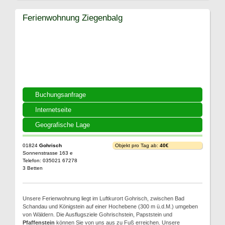
Ferienwohnung Ziegenbalg
Buchungsanfrage
Internetseite
Geografische Lage
01824
Gohrisch
Objekt pro Tag ab:
40€
Sonnenstrasse 163 e
Telefon: 035021 67278
3 Betten
Unsere Ferienwohnung liegt im Luftkurort Gohrisch, zwischen Bad
Schandau und Königstein auf einer Hochebene (300 m ü.d.M.) umgeben
von Wäldern. Die Ausflugsziele Gohrischstein, Papststein und
Pfaffenstein
können Sie von uns aus zu Fuß erreichen. Unsere