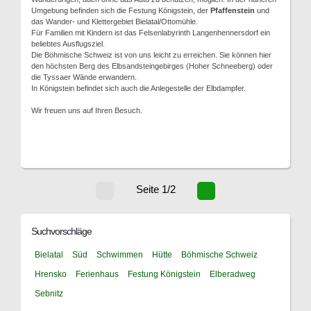
Umgebung befinden sich die Festung Königstein, der
Pfaffenstein
und
das Wander- und Klettergebiet Bielatal/Ottomühle.
Für Familien mit Kindern ist das Felsenlabyrinth Langenhennersdorf ein
beliebtes Ausflugsziel.
Die Böhmische Schweiz ist von uns leicht zu erreichen. Sie können hier
den höchsten Berg des Elbsandsteingebirges (Hoher Schneeberg) oder
die Tyssaer Wände erwandern.
In Königstein befindet sich auch die Anlegestelle der Elbdampfer.
Wir freuen uns auf Ihren Besuch.
Seite 1/2
Suchvorschläge
Bielatal
Süd
Schwimmen
Hütte
Böhmische Schweiz
Hrensko
Ferienhaus
Festung Königstein
Elberadweg
Sebnitz