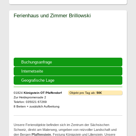
Ferienhaus und Zimmer Brillowski
Buchungsanfrage
Internetseite
Geografische Lage
01824
Königstein OT Pfaffendorf
Objekt pro Tag ab:
50€
Zur Heidepromenade 2
Telefon: 035021 67269
8 Betten + zusätzlich Aufbettung
Unsere Ferienobjekte befinden sich im Zentrum der Sächsischen
Schweiz, direkt am Malerweg, umgeben von reizvoller Landschaft und
den Bergen
Pfaffenstein
, Festung Königstein und Lilienstein. Unsere