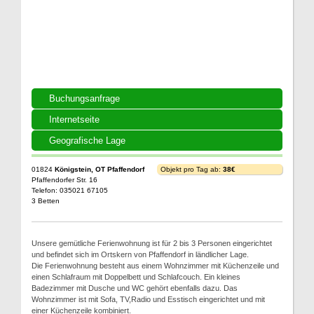
Buchungsanfrage
Internetseite
Geografische Lage
01824
Königstein, OT Pfaffendorf
Objekt pro Tag ab:
38€
Pfaffendorfer Str. 16
Telefon: 035021 67105
3 Betten
Unsere gemütliche Ferienwohnung ist für 2 bis 3 Personen eingerichtet
und befindet sich im Ortskern von Pfaffendorf in ländlicher Lage.
Die Ferienwohnung besteht aus einem Wohnzimmer mit Küchenzeile und
einen Schlafraum mit Doppelbett und Schlafcouch. Ein kleines
Badezimmer mit Dusche und WC gehört ebenfalls dazu. Das
Wohnzimmer ist mit Sofa, TV,Radio und Esstisch eingerichtet und mit
einer Küchenzeile kombiniert.