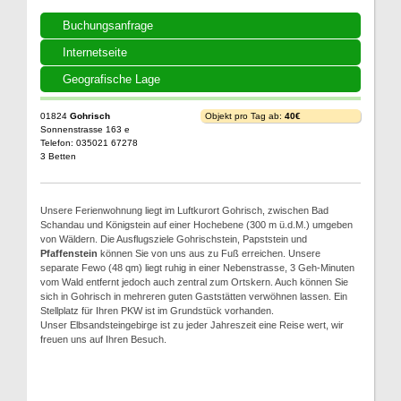
Buchungsanfrage
Internetseite
Geografische Lage
01824
Gohrisch
Objekt pro Tag ab:
40€
Sonnenstrasse 163 e
Telefon: 035021 67278
3 Betten
Unsere Ferienwohnung liegt im Luftkurort Gohrisch, zwischen Bad
Schandau und Königstein auf einer Hochebene (300 m ü.d.M.) umgeben
von Wäldern. Die Ausflugsziele Gohrischstein, Papststein und
Pfaffenstein
können Sie von uns aus zu Fuß erreichen. Unsere
separate Fewo (48 qm) liegt ruhig in einer Nebenstrasse, 3 Geh-Minuten
vom Wald entfernt jedoch auch zentral zum Ortskern. Auch können Sie
sich in Gohrisch in mehreren guten Gaststätten verwöhnen lassen. Ein
Stellplatz für Ihren PKW ist im Grundstück vorhanden.
Unser Elbsandsteingebirge ist zu jeder Jahreszeit eine Reise wert, wir
freuen uns auf Ihren Besuch.