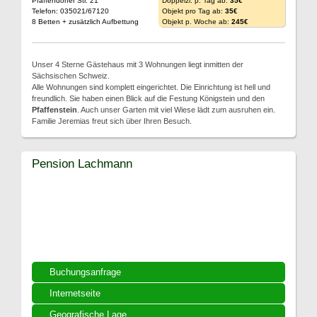
Pfaffendorfer Str. 21
Doppelzi. p. Tag ab:
35€
Telefon: 035021/67120
Objekt pro Tag ab:
35€
8 Betten + zusätzlich Aufbettung
Objekt p. Woche ab:
245€
Unser 4 Sterne Gästehaus mit 3 Wohnungen liegt inmitten der
Sächsischen Schweiz.
Alle Wohnungen sind komplett eingerichtet. Die Einrichtung ist hell und
freundlich. Sie haben einen Blick auf die Festung Königstein und den
Pfaffenstein
. Auch unser Garten mit viel Wiese lädt zum ausruhen ein.
Familie Jeremias freut sich über Ihren Besuch.
Pension Lachmann
Buchungsanfrage
Internetseite
Geografische Lage