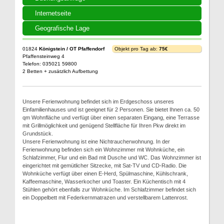
Internetseite
Geografische Lage
01824
Königstein / OT Pfaffendorf
Objekt pro Tag ab:
75€
Pfaffensteinweg 4
Telefon: 035021 59800
2 Betten + zusätzlich Aufbettung
Unsere Ferienwohnung befindet sich im Erdgeschoss unseres
Einfamilienhauses und ist geeignet für 2 Personen. Sie bietet Ihnen ca. 50
qm Wohnfläche und verfügt über einen separaten Eingang, eine Terrasse
mit Grillmöglichkeit und genügend Stellfläche für Ihren Pkw direkt im
Grundstück.
Unsere Ferienwohnung ist eine Nichtraucherwohnung. In der
Ferienwohnung befinden sich ein Wohnzimmer mit Wohnküche, ein
Schlafzimmer, Flur und ein Bad mit Dusche und WC. Das Wohnzimmer ist
eingerichtet mit gemütlicher Sitzecke, mit Sat-TV und CD-Radio. Die
Wohnküche verfügt über einen E-Herd, Spülmaschine, Kühlschrank,
Kaffeemaschine, Wasserkocher und Toaster. Ein Küchentisch mit 4
Stühlen gehört ebenfalls zur Wohnküche. Im Schlafzimmer befindet sich
ein Doppelbett mit Federkernmatrazen und verstellbarem Lattenrost.