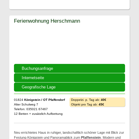
Ferienwohnung Herschmann
Buchungsanfrage
Internetseite
Geografische Lage
01824
Königstein / OT Pfaffendorf
Doppelzi. p. Tag ab:
40€
Alter Schulweg 7
Objekt pro Tag ab:
45€
Telefon: 035021 67467
12 Betten + zusätzlich Aufbettung
Neu errichtetes Haus in ruhiger, landschaftlich schöner Lage mit Blick zur
Festung Königstein und Panoramablick zum
Pfaffenstein
. Modern und