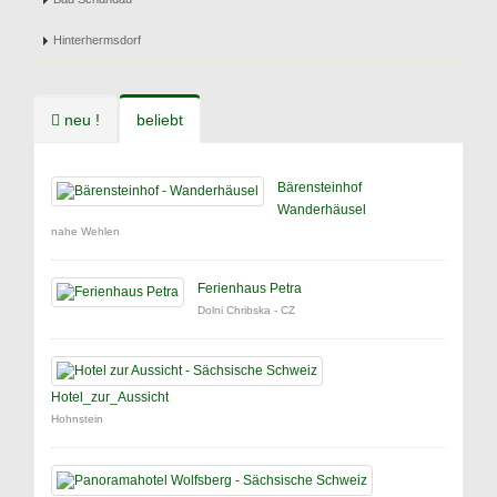
Hinterhermsdorf
neu !
beliebt
Bärensteinhof
Wanderhäusel
nahe Wehlen
Ferienhaus Petra
Dolni Chribska - CZ
Hotel_zur_Aussicht
Hohnstein