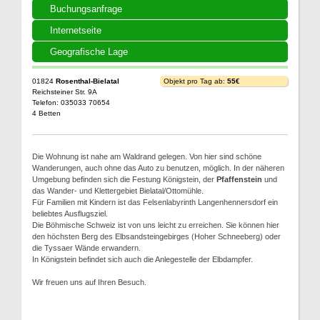
Buchungsanfrage
Internetseite
Geografische Lage
01824
Rosenthal-Bielatal
Objekt pro Tag ab:
55€
Reichsteiner Str. 9A
Telefon: 035033 70654
4 Betten
Die Wohnung ist nahe am Waldrand gelegen. Von hier sind schöne
Wanderungen, auch ohne das Auto zu benutzen, möglich. In der näheren
Umgebung befinden sich die Festung Königstein, der
Pfaffenstein
und
das Wander- und Klettergebiet Bielatal/Ottomühle.
Für Familien mit Kindern ist das Felsenlabyrinth Langenhennersdorf ein
beliebtes Ausflugsziel.
Die Böhmische Schweiz ist von uns leicht zu erreichen. Sie können hier
den höchsten Berg des Elbsandsteingebirges (Hoher Schneeberg) oder
die Tyssaer Wände erwandern.
In Königstein befindet sich auch die Anlegestelle der Elbdampfer.
Wir freuen uns auf Ihren Besuch.