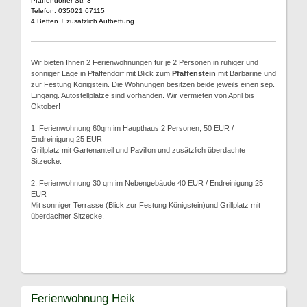
Pfaffendorfer Str. 3
Telefon: 035021 67115
4 Betten + zusätzlich Aufbettung
Wir bieten Ihnen 2 Ferienwohnungen für je 2 Personen in ruhiger und
sonniger Lage in Pfaffendorf mit Blick zum
Pfaffenstein
mit Barbarine und
zur Festung Königstein. Die Wohnungen besitzen beide jeweils einen sep.
Eingang. Autostellplätze sind vorhanden. Wir vermieten von April bis
Oktober!
1. Ferienwohnung 60qm im Haupthaus 2 Personen, 50 EUR /
Endreinigung 25 EUR
Grillplatz mit Gartenanteil und Pavillon und zusätzlich überdachte
Sitzecke.
2. Ferienwohnung 30 qm im Nebengebäude 40 EUR / Endreinigung 25
EUR
Mit sonniger Terrasse (Blick zur Festung Königstein)und Grillplatz mit
überdachter Sitzecke.
Ferienwohnung Heik