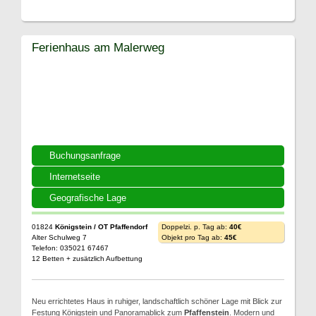
Ferienhaus am Malerweg
Buchungsanfrage
Internetseite
Geografische Lage
01824
Königstein / OT Pfaffendorf
Doppelzi. p. Tag ab:
40€
Alter Schulweg 7
Objekt pro Tag ab:
45€
Telefon: 035021 67467
12 Betten + zusätzlich Aufbettung
Neu errichtetes Haus in ruhiger, landschaftlich schöner Lage mit Blick zur
Festung Königstein und Panoramablick zum
Pfaffenstein
. Modern und