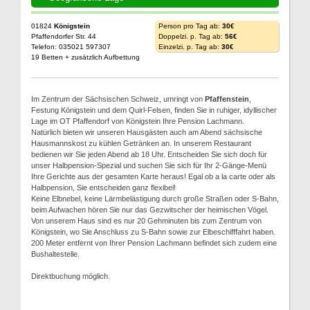
01824
Königstein
Person pro Tag ab:
30€
Pfaffendorfer Str. 44
Doppelzi. p. Tag ab:
56€
Telefon: 035021 597307
Einzelzi. p. Tag ab:
30€
19 Betten + zusätzlich Aufbettung
Im Zentrum der Sächsischen Schweiz, umringt von
Pfaffenstein
,
Festung Königstein und dem Quirl-Felsen, finden Sie in ruhiger, idyllischer
Lage im OT Pfaffendorf von Königstein Ihre Pension Lachmann.
Natürlich bieten wir unseren Hausgästen auch am Abend sächsische
Hausmannskost zu kühlen Getränken an. In unserem Restaurant
bedienen wir Sie jeden Abend ab 18 Uhr. Entscheiden Sie sich doch für
unser Halbpension-Spezial und suchen Sie sich für Ihr 2-Gänge-Menü
Ihre Gerichte aus der gesamten Karte heraus! Egal ob a la carte oder als
Halbpension, Sie entscheiden ganz flexibel!
Keine Elbnebel, keine Lärmbelästigung durch große Straßen oder S-Bahn,
beim Aufwachen hören Sie nur das Gezwitscher der heimischen Vögel.
Von unserem Haus sind es nur 20 Gehminuten bis zum Zentrum von
Königstein, wo Sie Anschluss zu S-Bahn sowie zur Elbeschifffahrt haben.
200 Meter entfernt von Ihrer Pension Lachmann befindet sich zudem eine
Bushaltestelle.
Direktbuchung möglich.