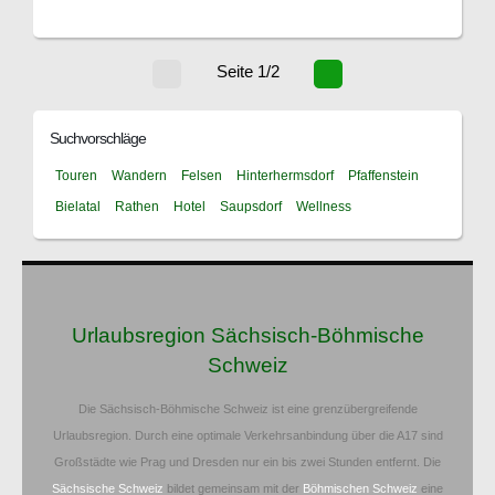
Seite 1/2
Suchvorschläge
Touren
Wandern
Felsen
Hinterhermsdorf
Pfaffenstein
Bielatal
Rathen
Hotel
Saupsdorf
Wellness
Urlaubsregion Sächsisch-Böhmische
Schweiz
Die Sächsisch-Böhmische Schweiz ist eine grenzübergreifende
Urlaubsregion. Durch eine optimale Verkehrsanbindung über die A17 sind
Großstädte wie Prag und Dresden nur ein bis zwei Stunden entfernt. Die
Sächsische Schweiz
bildet gemeinsam mit der
Böhmischen Schweiz
eine