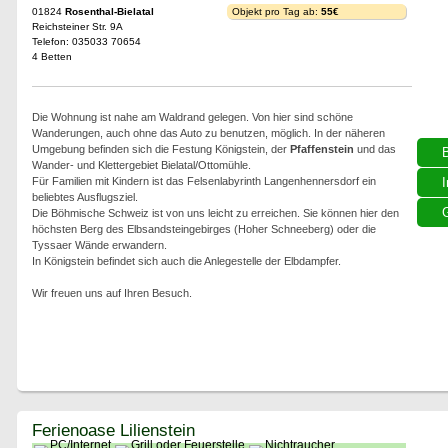
01824
Rosenthal-Bielatal
Objekt pro Tag ab:
55€
Reichsteiner Str. 9A
Telefon: 035033 70654
4 Betten
Die Wohnung ist nahe am Waldrand gelegen. Von hier sind schöne
Wanderungen, auch ohne das Auto zu benutzen, möglich. In der näheren
Umgebung befinden sich die Festung Königstein, der
Pfaffenstein
und das
Wander- und Klettergebiet Bielatal/Ottomühle.
Für Familien mit Kindern ist das Felsenlabyrinth Langenhennersdorf ein
I
beliebtes Ausflugsziel.
G
Die Böhmische Schweiz ist von uns leicht zu erreichen. Sie können hier den
höchsten Berg des Elbsandsteingebirges (Hoher Schneeberg) oder die
Tyssaer Wände erwandern.
In Königstein befindet sich auch die Anlegestelle der Elbdampfer.
Wir freuen uns auf Ihren Besuch.
Ferienoase Lilienstein