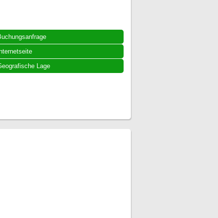
Buchungsanfrage
nternetseite
eografische Lage