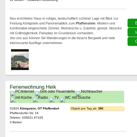
Neu errichtetes Haus in ruhiger, landschaftlich schöner Lage mit Blick zur
Festung Königstein und Panoramablick zum
Pfaffenstein
. Modern und
komfortabel eingerichtete Zimmer, Wohnküche u. Zubehör, gemütl. Sitzecke
I
mit Grillmöglichkeit, Parkplatz im Grundstück vorhanden.
Von uns aus können Sie Wanderungen in die bizarre Bergwelt und viele
G
interessante Ausflüge unternehmen.
Ferienwohnung Heik
01824
Königstein, OT Pfaffendorf
Objekt pro Tag ab:
38€
Pfaffendorfer Str. 16
Telefon: 035021 67105
3 Betten