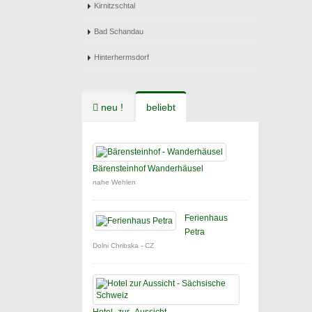
Kirnitzschtal
Bad Schandau
Hinterhermsdorf
neu !
beliebt
Bärensteinhof Wanderhäusel
nahe Wehlen
Ferienhaus
Petra
Dolni Chribska - CZ