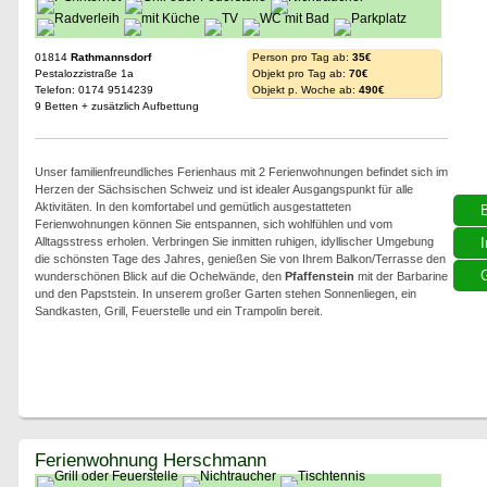
01814
Rathmannsdorf
Person pro Tag ab:
35€
Pestalozzistraße 1a
Objekt pro Tag ab:
70€
Telefon: 0174 9514239
Objekt p. Woche ab:
490€
9 Betten + zusätzlich Aufbettung
Unser familienfreundliches Ferienhaus mit 2 Ferienwohnungen befindet sich im
Herzen der Sächsischen Schweiz und ist idealer Ausgangspunkt für alle
Aktivitäten. In den komfortabel und gemütlich ausgestatteten
Ferienwohnungen können Sie entspannen, sich wohlfühlen und vom
Alltagsstress erholen. Verbringen Sie inmitten ruhigen, idyllischer Umgebung
I
die schönsten Tage des Jahres, genießen Sie von Ihrem Balkon/Terrasse den
G
wunderschönen Blick auf die Ochelwände, den
Pfaffenstein
mit der Barbarine
und den Papststein. In unserem großer Garten stehen Sonnenliegen, ein
Sandkasten, Grill, Feuerstelle und ein Trampolin bereit.
Ferienwohnung Herschmann