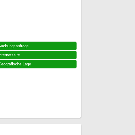
Buchungsanfrage
nternetseite
eografische Lage