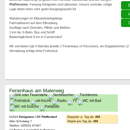
Pfaffenstein
, Festung Königstein und Lilienstein. Unsere zentrale, ruhige
Lage bietet einen sehr guten Ausgangspunkt für
I
Wanderungen im Elbsandsteingebirge
G
Fahrradtouren auf dem Elbradweg
Ausflüge nach Dresden, Pillnitz und Meißen
1 km bis S-Bahn, Bus und Schiff
Bademöglichkeit 5 km in Cunnersdorf
Wir vermieten (ab 4 Nächte) jeweils 1 Ferienhaus (4 Personen), ein Doppelzimmer (
Vermietung erfolgt ohne Frühstück.
Ferienhaus am Malerweg
01824
Königstein / OT Pfaffendorf
Doppelzi. p. Tag ab:
40€
Alter Schulweg 7
Objekt pro Tag ab:
45€
Telefon: 035021 67467
12 Betten + zusätzlich Aufbettung