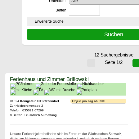
Unterkunft:
Betten:
Erweiterte Suche
12 Suchergebnisse
Seite 1/2
Ferienhaus und Zimmer Brillowski
01824
Königstein OT Pfaffendorf
Objekt pro Tag ab:
50€
Zur Heidepromenade 2
Telefon: 035021 67269
8 Betten + zusätzlich Aufbettung
Unsere Ferienobjekte befinden sich im Zentrum der Sächsischen Schweiz,
direkt am Malerweg, umgeben von reizvoller Landschaft und den Bergen