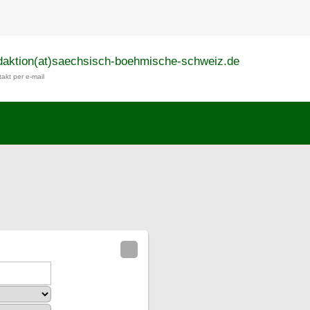
daktion(at)saechsisch-boehmische-schweiz.de
akt per e-mail