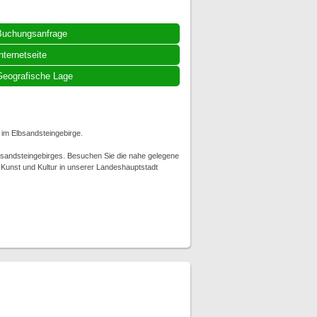
Buchungsanfrage
nternetseite
eografische Lage
.
 im Elbsandsteingebirge.
bsandsteingebirges. Besuchen Sie die nahe gelegene
 Kunst und Kultur in unserer Landeshauptstadt