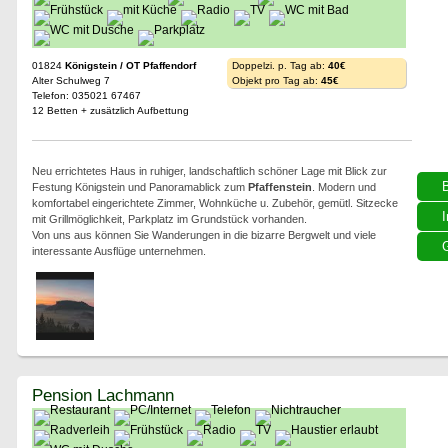
01824
Königstein / OT Pfaffendorf
Doppelzi. p. Tag ab:
40€
Alter Schulweg 7
Objekt pro Tag ab:
45€
Telefon: 035021 67467
12 Betten + zusätzlich Aufbettung
Neu errichtetes Haus in ruhiger, landschaftlich schöner Lage mit Blick zur
Festung Königstein und Panoramablick zum
Pfaffenstein
. Modern und
komfortabel eingerichtete Zimmer, Wohnküche u. Zubehör, gemütl. Sitzecke
I
mit Grillmöglichkeit, Parkplatz im Grundstück vorhanden.
Von uns aus können Sie Wanderungen in die bizarre Bergwelt und viele
G
interessante Ausflüge unternehmen.
Pension Lachmann