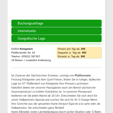
Buchungsanfrage
Internetseite
Geografische Lage
01824
Königstein
Person pro Tag ab:
30€
Pfaffendorfer Str. 44
Doppelzi. p. Tag ab:
56€
Telefon: 035021 597307
Einzelzi. p. Tag ab:
30€
19 Betten + zusätzlich Aufbettung
Im Zentrum der Sächsischen Schweiz, umringt von
Pfaffenstein
,
Festung Königstein und dem Quirl-Felsen, finden Sie in ruhiger, idyllischer
Lage im OT Pfaffendorf von Königstein Ihre Pension Lachmann.
Natürlich bieten wir unseren Hausgästen auch am Abend sächsische
Hausmannskost zu kühlen Getränken an. In unserem Restaurant
bedienen wir Sie jeden Abend ab 18 Uhr. Entscheiden Sie sich doch für
unser Halbpension-Spezial und suchen Sie sich für Ihr 2-Gänge-Menü
Ihre Gerichte aus der gesamten Karte heraus! Egal ob a la carte oder als
Halbpension, Sie entscheiden ganz flexibel!
Keine Elbnebel, keine Lärmbelästigung durch große Straßen oder S-Bahn,