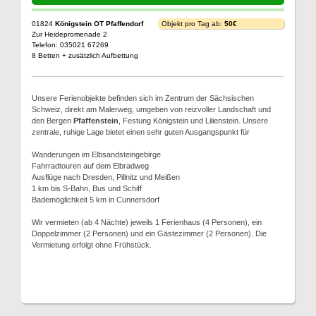
01824
Königstein OT Pfaffendorf
Objekt pro Tag ab:
50€
Zur Heidepromenade 2
Telefon: 035021 67269
8 Betten + zusätzlich Aufbettung
Unsere Ferienobjekte befinden sich im Zentrum der Sächsischen
Schweiz, direkt am Malerweg, umgeben von reizvoller Landschaft und
den Bergen
Pfaffenstein
, Festung Königstein und Lilienstein. Unsere
zentrale, ruhige Lage bietet einen sehr guten Ausgangspunkt für
Wanderungen im Elbsandsteingebirge
Fahrradtouren auf dem Elbradweg
Ausflüge nach Dresden, Pillnitz und Meißen
1 km bis S-Bahn, Bus und Schiff
Bademöglichkeit 5 km in Cunnersdorf
Wir vermieten (ab 4 Nächte) jeweils 1 Ferienhaus (4 Personen), ein
Doppelzimmer (2 Personen) und ein Gästezimmer (2 Personen). Die
Vermietung erfolgt ohne Frühstück.