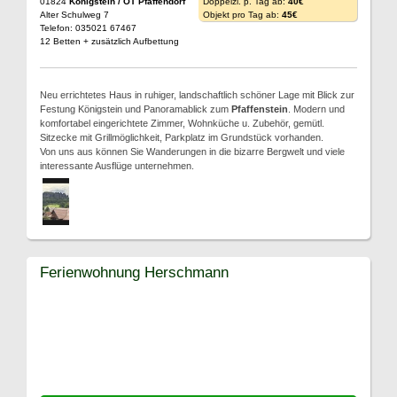
01824
Königstein / OT Pfaffendorf
Doppelzi. p. Tag ab:
40€
Alter Schulweg 7
Objekt pro Tag ab:
45€
Telefon: 035021 67467
12 Betten + zusätzlich Aufbettung
Neu errichtetes Haus in ruhiger, landschaftlich schöner Lage mit Blick zur
Festung Königstein und Panoramablick zum
Pfaffenstein
. Modern und
komfortabel eingerichtete Zimmer, Wohnküche u. Zubehör, gemütl.
Sitzecke mit Grillmöglichkeit, Parkplatz im Grundstück vorhanden.
Von uns aus können Sie Wanderungen in die bizarre Bergwelt und viele
interessante Ausflüge unternehmen.
Ferienwohnung Herschmann