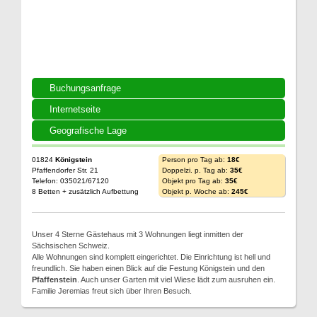
Buchungsanfrage
Internetseite
Geografische Lage
01824
Königstein
Person pro Tag ab:
18€
Pfaffendorfer Str. 21
Doppelzi. p. Tag ab:
35€
Telefon: 035021/67120
Objekt pro Tag ab:
35€
8 Betten + zusätzlich Aufbettung
Objekt p. Woche ab:
245€
Unser 4 Sterne Gästehaus mit 3 Wohnungen liegt inmitten der
Sächsischen Schweiz.
Alle Wohnungen sind komplett eingerichtet. Die Einrichtung ist hell und
freundlich. Sie haben einen Blick auf die Festung Königstein und den
Pfaffenstein
. Auch unser Garten mit viel Wiese lädt zum ausruhen ein.
Familie Jeremias freut sich über Ihren Besuch.