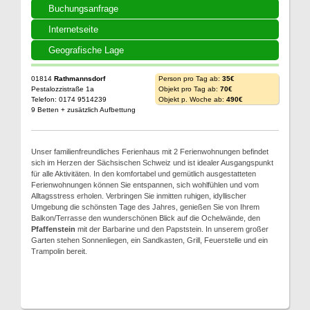
Buchungsanfrage
Internetseite
Geografische Lage
01814
Rathmannsdorf
Person pro Tag ab:
35€
Pestalozzistraße 1a
Objekt pro Tag ab:
70€
Telefon: 0174 9514239
Objekt p. Woche ab:
490€
9 Betten + zusätzlich Aufbettung
Unser familienfreundliches Ferienhaus mit 2 Ferienwohnungen befindet
sich im Herzen der Sächsischen Schweiz und ist idealer Ausgangspunkt
für alle Aktivitäten. In den komfortabel und gemütlich ausgestatteten
Ferienwohnungen können Sie entspannen, sich wohlfühlen und vom
Alltagsstress erholen. Verbringen Sie inmitten ruhigen, idyllischer
Umgebung die schönsten Tage des Jahres, genießen Sie von Ihrem
Balkon/Terrasse den wunderschönen Blick auf die Ochelwände, den
Pfaffenstein
mit der Barbarine und den Papststein. In unserem großer
Garten stehen Sonnenliegen, ein Sandkasten, Grill, Feuerstelle und ein
Trampolin bereit.