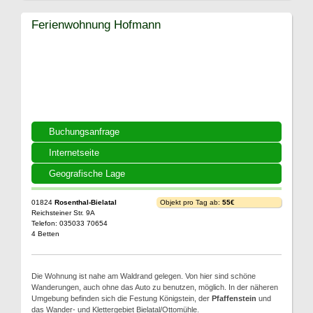
Ferienwohnung Hofmann
Buchungsanfrage
Internetseite
Geografische Lage
01824
Rosenthal-Bielatal
Objekt pro Tag ab:
55€
Reichsteiner Str. 9A
Telefon: 035033 70654
4 Betten
Die Wohnung ist nahe am Waldrand gelegen. Von hier sind schöne
Wanderungen, auch ohne das Auto zu benutzen, möglich. In der näheren
Umgebung befinden sich die Festung Königstein, der
Pfaffenstein
und
das Wander- und Klettergebiet Bielatal/Ottomühle.