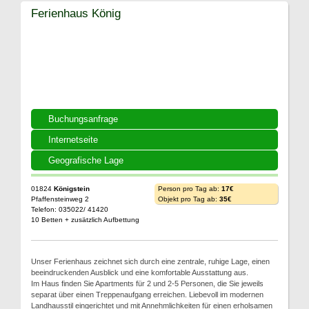
Ferienhaus König
Buchungsanfrage
Internetseite
Geografische Lage
01824
Königstein
Person pro Tag ab:
17€
Pfaffensteinweg 2
Objekt pro Tag ab:
35€
Telefon: 035022/ 41420
10 Betten + zusätzlich Aufbettung
Unser Ferienhaus zeichnet sich durch eine zentrale, ruhige Lage, einen
beeindruckenden Ausblick und eine komfortable Ausstattung aus.
Im Haus finden Sie Apartments für 2 und 2-5 Personen, die Sie jeweils
separat über einen Treppenaufgang erreichen. Liebevoll im modernen
Landhausstil eingerichtet und mit Annehmlichkeiten für einen erholsamen