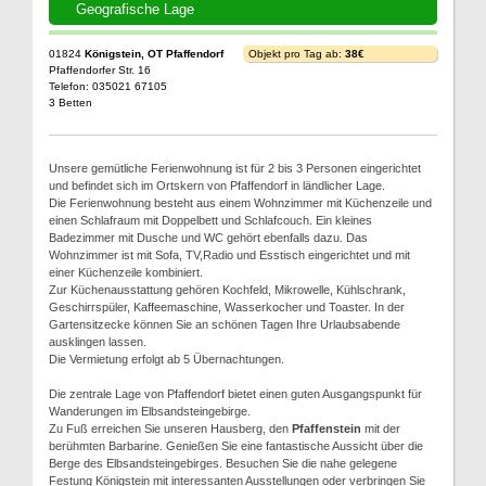
Geografische Lage
01824
Königstein, OT Pfaffendorf
Objekt pro Tag ab:
38€
Pfaffendorfer Str. 16
Telefon: 035021 67105
3 Betten
Unsere gemütliche Ferienwohnung ist für 2 bis 3 Personen eingerichtet
und befindet sich im Ortskern von Pfaffendorf in ländlicher Lage.
Die Ferienwohnung besteht aus einem Wohnzimmer mit Küchenzeile und
einen Schlafraum mit Doppelbett und Schlafcouch. Ein kleines
Badezimmer mit Dusche und WC gehört ebenfalls dazu. Das
Wohnzimmer ist mit Sofa, TV,Radio und Esstisch eingerichtet und mit
einer Küchenzeile kombiniert.
Zur Küchenausstattung gehören Kochfeld, Mikrowelle, Kühlschrank,
Geschirrspüler, Kaffeemaschine, Wasserkocher und Toaster. In der
Gartensitzecke können Sie an schönen Tagen Ihre Urlaubsabende
ausklingen lassen.
Die Vermietung erfolgt ab 5 Übernachtungen.
Die zentrale Lage von Pfaffendorf bietet einen guten Ausgangspunkt für
Wanderungen im Elbsandsteingebirge.
Zu Fuß erreichen Sie unseren Hausberg, den
Pfaffenstein
mit der
berühmten Barbarine. Genießen Sie eine fantastische Aussicht über die
Berge des Elbsandsteingebirges. Besuchen Sie die nahe gelegene
Festung Königstein mit interessanten Ausstellungen oder verbringen Sie