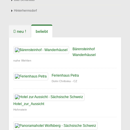
Hinterhermsdorf
neu !
beliebt
Bärensteinhof
Wanderhäusel
nahe Wehlen
Ferienhaus Petra
Dolni Chribska - CZ
Hotel_zur_Aussicht
Hohnstein