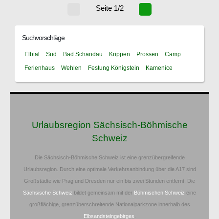
Seite 1/2
Suchvorschläge
Elbtal
Süd
Bad Schandau
Krippen
Prossen
Camp
Ferienhaus
Wehlen
Festung Königstein
Kamenice
Urlaubsregion Sächsisch-Böhmische
Schweiz
Die Sächsisch-Böhmische Schweiz ist eine grenzübergreifende
Urlaubsregion. Durch eine optimale Verkehrsanbindung über die A17 sind
Großstädte wie Prag und Dresden nur ein bis zwei Stunden entfernt. Die
Sächsische Schweiz
bildet gemeinsam mit der
Böhmischen Schweiz
eine
großflächige, grenzüberschreitende Nationalparkzone innerhalb des
Elbsandsteingebirges
.