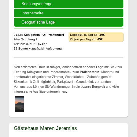
Buchungsanfrage
Internetseite
Geografische Lage
01824
Königstein / OT Pfaffendorf
Doppelzi. p. Tag ab:
40€
Alter Schulweg 7
Objekt pro Tag ab:
45€
Telefon: 035021 67467
12 Betten + zusätzlich Aufbettung
Neu errichtetes Haus in ruhiger, landschaftlich schöner Lage mit Blick zur
Festung Königstein und Panoramablick zum
Pfaffenstein
. Modern und
komfortabel eingerichtete Zimmer, Wohnküche u. Zubehör, gemütl.
Sitzecke mit Grillmöglichkeit, Parkplatz im Grundstück vorhanden.
Von uns aus können Sie Wanderungen in die bizarre Bergwelt und viele
interessante Ausflüge unternehmen.
Gästehaus Maren Jeremias