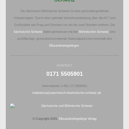
Die Sächsisch-Böhmische Schweiz ist eine grenzübergreifende
Urlaubsregion. Durch eine optimale Verkehrsanbindung über die A17 sind
Großstädte wie Prag und Dresden nur ein bis zwei Stunden entfernt. Die
Sächsische Schweiz
bildet gemeinsam mit der
Böhmischen Schweiz
eine
großflächige, grenzüberschreitende Nationalparkzone innerhalb des
Elbsandsteingebirges
.
KONTAKT
0171 5505901
International: (+49) 171 5505901
redaktion(at)saechsisch-boehmische-schweiz.de
© Copyright 2026,
Elbsandsteingebirge Verlag