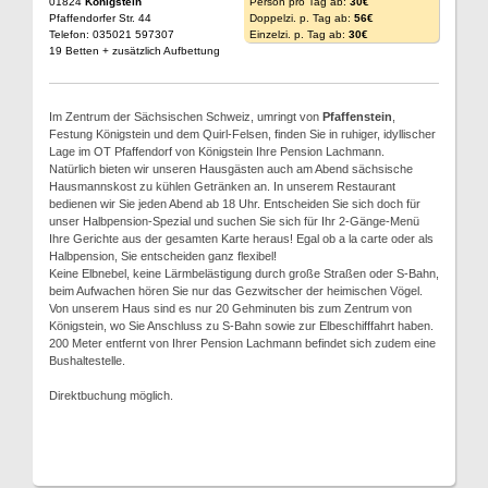
01824
Königstein
Person pro Tag ab:
30€
Pfaffendorfer Str. 44
Doppelzi. p. Tag ab:
56€
Telefon: 035021 597307
Einzelzi. p. Tag ab:
30€
19 Betten + zusätzlich Aufbettung
Im Zentrum der Sächsischen Schweiz, umringt von
Pfaffenstein
,
Festung Königstein und dem Quirl-Felsen, finden Sie in ruhiger, idyllischer
Lage im OT Pfaffendorf von Königstein Ihre Pension Lachmann.
Natürlich bieten wir unseren Hausgästen auch am Abend sächsische
Hausmannskost zu kühlen Getränken an. In unserem Restaurant
bedienen wir Sie jeden Abend ab 18 Uhr. Entscheiden Sie sich doch für
unser Halbpension-Spezial und suchen Sie sich für Ihr 2-Gänge-Menü
Ihre Gerichte aus der gesamten Karte heraus! Egal ob a la carte oder als
Halbpension, Sie entscheiden ganz flexibel!
Keine Elbnebel, keine Lärmbelästigung durch große Straßen oder S-Bahn,
beim Aufwachen hören Sie nur das Gezwitscher der heimischen Vögel.
Von unserem Haus sind es nur 20 Gehminuten bis zum Zentrum von
Königstein, wo Sie Anschluss zu S-Bahn sowie zur Elbeschifffahrt haben.
200 Meter entfernt von Ihrer Pension Lachmann befindet sich zudem eine
Bushaltestelle.
Direktbuchung möglich.