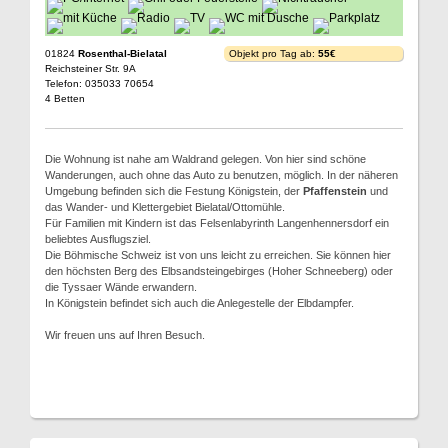
01824
Rosenthal-Bielatal
Objekt pro Tag ab:
55€
Reichsteiner Str. 9A
Telefon: 035033 70654
4 Betten
Die Wohnung ist nahe am Waldrand gelegen. Von hier sind schöne
Wanderungen, auch ohne das Auto zu benutzen, möglich. In der näheren
Umgebung befinden sich die Festung Königstein, der
Pfaffenstein
und
das Wander- und Klettergebiet Bielatal/Ottomühle.
Für Familien mit Kindern ist das Felsenlabyrinth Langenhennersdorf ein
beliebtes Ausflugsziel.
Die Böhmische Schweiz ist von uns leicht zu erreichen. Sie können hier
den höchsten Berg des Elbsandsteingebirges (Hoher Schneeberg) oder
die Tyssaer Wände erwandern.
In Königstein befindet sich auch die Anlegestelle der Elbdampfer.
Wir freuen uns auf Ihren Besuch.