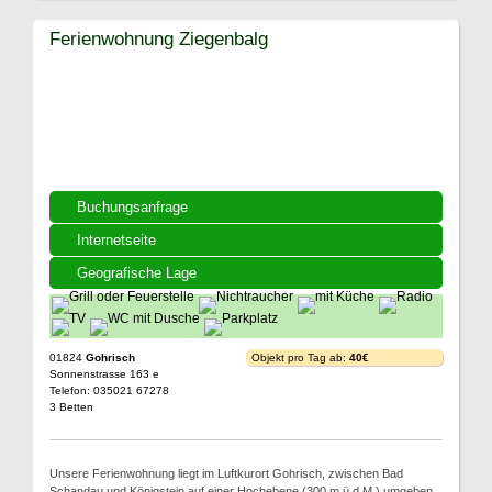
Ferienwohnung Ziegenbalg
Buchungsanfrage
Internetseite
Geografische Lage
01824
Gohrisch
Objekt pro Tag ab:
40€
Sonnenstrasse 163 e
Telefon: 035021 67278
3 Betten
Unsere Ferienwohnung liegt im Luftkurort Gohrisch, zwischen Bad
Schandau und Königstein auf einer Hochebene (300 m ü.d.M.) umgeben