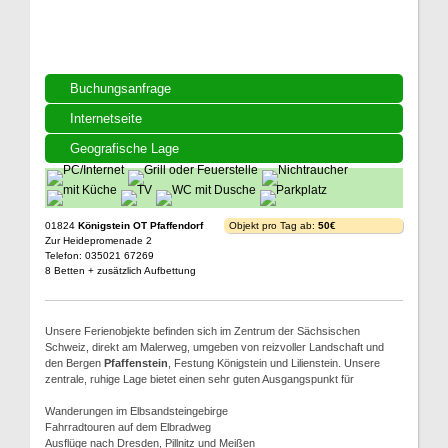
Buchungsanfrage
Internetseite
Geografische Lage
01824
Königstein OT Pfaffendorf
Objekt pro Tag ab:
50€
Zur Heidepromenade 2
Telefon: 035021 67269
8 Betten + zusätzlich Aufbettung
Unsere Ferienobjekte befinden sich im Zentrum der Sächsischen
Schweiz, direkt am Malerweg, umgeben von reizvoller Landschaft und
den Bergen
Pfaffenstein
, Festung Königstein und Lilienstein. Unsere
zentrale, ruhige Lage bietet einen sehr guten Ausgangspunkt für
Wanderungen im Elbsandsteingebirge
Fahrradtouren auf dem Elbradweg
Ausflüge nach Dresden, Pillnitz und Meißen