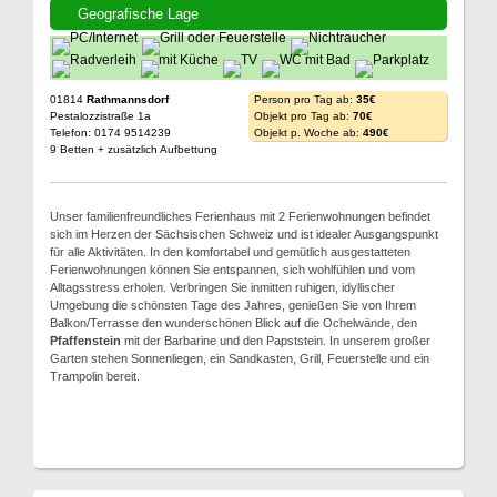
Geografische Lage
01814
Rathmannsdorf
Person pro Tag ab:
35€
Pestalozzistraße 1a
Objekt pro Tag ab:
70€
Telefon: 0174 9514239
Objekt p. Woche ab:
490€
9 Betten + zusätzlich Aufbettung
Unser familienfreundliches Ferienhaus mit 2 Ferienwohnungen befindet
sich im Herzen der Sächsischen Schweiz und ist idealer Ausgangspunkt
für alle Aktivitäten. In den komfortabel und gemütlich ausgestatteten
Ferienwohnungen können Sie entspannen, sich wohlfühlen und vom
Alltagsstress erholen. Verbringen Sie inmitten ruhigen, idyllischer
Umgebung die schönsten Tage des Jahres, genießen Sie von Ihrem
Balkon/Terrasse den wunderschönen Blick auf die Ochelwände, den
Pfaffenstein
mit der Barbarine und den Papststein. In unserem großer
Garten stehen Sonnenliegen, ein Sandkasten, Grill, Feuerstelle und ein
Trampolin bereit.