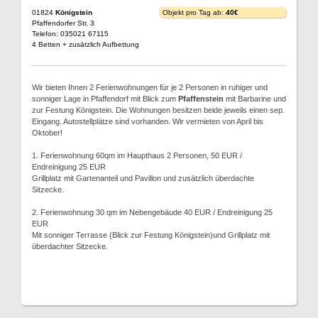
01824
Königstein
Objekt pro Tag ab:
40€
Pfaffendorfer Str. 3
Telefon: 035021 67115
4 Betten + zusätzlich Aufbettung
Wir bieten Ihnen 2 Ferienwohnungen für je 2 Personen in ruhiger und
sonniger Lage in Pfaffendorf mit Blick zum
Pfaffenstein
mit Barbarine und
zur Festung Königstein. Die Wohnungen besitzen beide jeweils einen sep.
Eingang. Autostellplätze sind vorhanden. Wir vermieten von April bis
Oktober!
1. Ferienwohnung 60qm im Haupthaus 2 Personen, 50 EUR /
Endreinigung 25 EUR
Grillplatz mit Gartenanteil und Pavillon und zusätzlich überdachte
Sitzecke.
2. Ferienwohnung 30 qm im Nebengebäude 40 EUR / Endreinigung 25
EUR
Mit sonniger Terrasse (Blick zur Festung Königstein)und Grillplatz mit
überdachter Sitzecke.