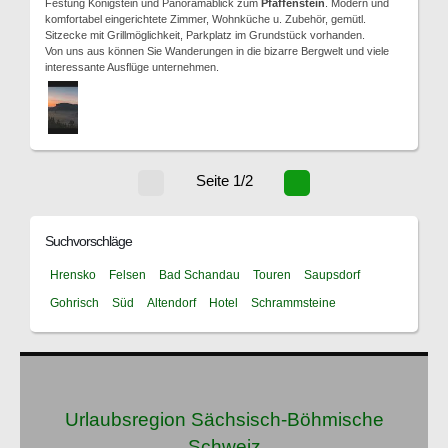
Festung Königstein und Panoramablick zum
Pfaffenstein
. Modern und
komfortabel eingerichtete Zimmer, Wohnküche u. Zubehör, gemütl.
Sitzecke mit Grillmöglichkeit, Parkplatz im Grundstück vorhanden.
Von uns aus können Sie Wanderungen in die bizarre Bergwelt und viele
interessante Ausflüge unternehmen.
Seite 1/2
Suchvorschläge
Hrensko
Felsen
Bad Schandau
Touren
Saupsdorf
Gohrisch
Süd
Altendorf
Hotel
Schrammsteine
Urlaubsregion Sächsisch-Böhmische
Schweiz