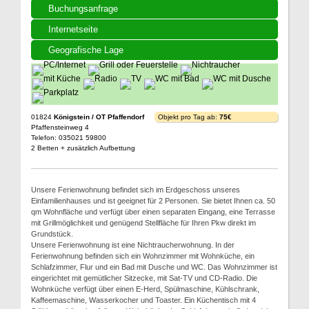
Buchungsanfrage
Internetseite
Geografische Lage
01824
Königstein / OT Pfaffendorf
Objekt pro Tag ab:
75€
Pfaffensteinweg 4
Telefon: 035021 59800
2 Betten + zusätzlich Aufbettung
Unsere Ferienwohnung befindet sich im Erdgeschoss unseres
Einfamilienhauses und ist geeignet für 2 Personen. Sie bietet Ihnen ca. 50
qm Wohnfläche und verfügt über einen separaten Eingang, eine Terrasse
mit Grillmöglichkeit und genügend Stellfläche für Ihren Pkw direkt im
Grundstück.
Unsere Ferienwohnung ist eine Nichtraucherwohnung. In der
Ferienwohnung befinden sich ein Wohnzimmer mit Wohnküche, ein
Schlafzimmer, Flur und ein Bad mit Dusche und WC. Das Wohnzimmer ist
eingerichtet mit gemütlicher Sitzecke, mit Sat-TV und CD-Radio. Die
Wohnküche verfügt über einen E-Herd, Spülmaschine, Kühlschrank,
Kaffeemaschine, Wasserkocher und Toaster. Ein Küchentisch mit 4