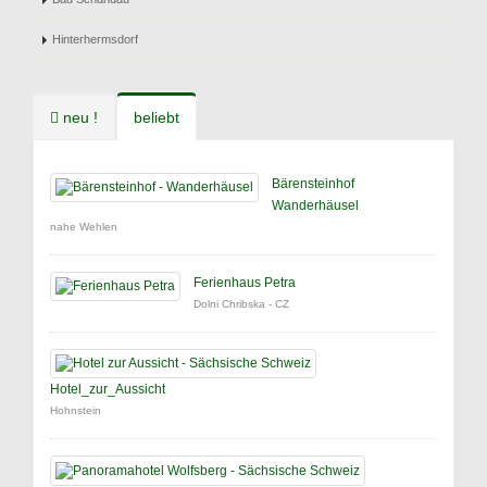
Hinterhermsdorf
neu !
beliebt
Bärensteinhof
Wanderhäusel
nahe Wehlen
Ferienhaus Petra
Dolni Chribska - CZ
Hotel_zur_Aussicht
Hohnstein