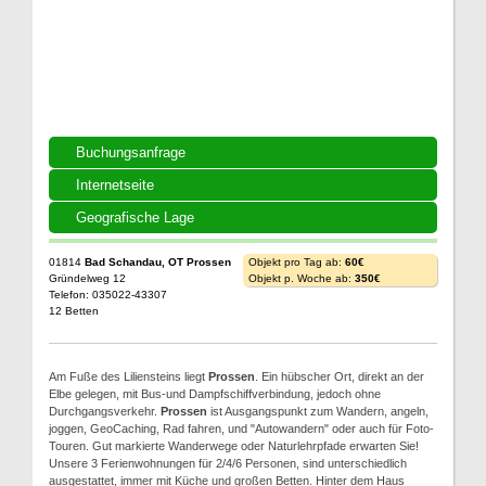
Buchungsanfrage
Internetseite
Geografische Lage
01814
Bad Schandau, OT Prossen
Objekt pro Tag ab:
60€
Gründelweg 12
Objekt p. Woche ab:
350€
Telefon: 035022-43307
12 Betten
Am Fuße des Liliensteins liegt
Prossen
. Ein hübscher Ort, direkt an der
Elbe gelegen, mit Bus-und Dampfschiffverbindung, jedoch ohne
Durchgangsverkehr.
Prossen
ist Ausgangspunkt zum Wandern, angeln,
joggen, GeoCaching, Rad fahren, und "Autowandern" oder auch für Foto-
Touren. Gut markierte Wanderwege oder Naturlehrpfade erwarten Sie!
Unsere 3 Ferienwohnungen für 2/4/6 Personen, sind unterschiedlich
ausgestattet, immer mit Küche und großen Betten. Hinter dem Haus