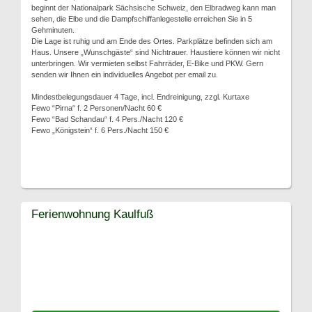
beginnt der Nationalpark Sächsische Schweiz, den Elbradweg kann man
sehen, die Elbe und die Dampfschiffanlegestelle erreichen Sie in 5
Gehminuten.
Die Lage ist ruhig und am Ende des Ortes. Parkplätze befinden sich am
Haus. Unsere „Wunschgäste“ sind Nichtrauer. Haustiere können wir nicht
unterbringen. Wir vermieten selbst Fahrräder, E-Bike und PKW. Gern
senden wir Ihnen ein individuelles Angebot per email zu.
Mindestbelegungsdauer 4 Tage, incl. Endreinigung, zzgl. Kurtaxe
Fewo “Pirna“ f. 2 Personen/Nacht 60 €
Fewo “Bad Schandau“ f. 4 Pers./Nacht 120 €
Fewo „Königstein“ f. 6 Pers./Nacht 150 €
Ferienwohnung Kaulfuß