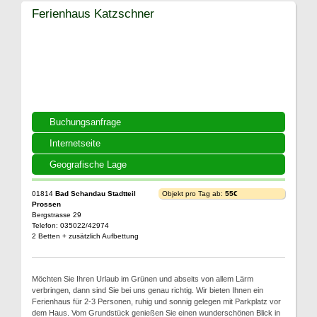
Ferienhaus Katzschner
Buchungsanfrage
Internetseite
Geografische Lage
01814
Bad Schandau Stadtteil
Objekt pro Tag ab:
55€
Prossen
Bergstrasse 29
Telefon: 035022/42974
2 Betten + zusätzlich Aufbettung
Möchten Sie Ihren Urlaub im Grünen und abseits von allem Lärm
verbringen, dann sind Sie bei uns genau richtig. Wir bieten Ihnen ein
Ferienhaus für 2-3 Personen, ruhig und sonnig gelegen mit Parkplatz vor
dem Haus. Vom Grundstück genießen Sie einen wunderschönen Blick in