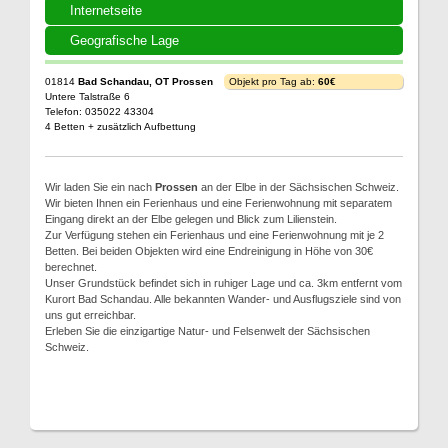
Internetseite
Geografische Lage
01814
Bad Schandau, OT Prossen
Objekt pro Tag ab:
60€
Untere Talstraße 6
Telefon: 035022 43304
4 Betten + zusätzlich Aufbettung
Wir laden Sie ein nach
Prossen
an der Elbe in der Sächsischen Schweiz.
Wir bieten Ihnen ein Ferienhaus und eine Ferienwohnung mit separatem
Eingang direkt an der Elbe gelegen und Blick zum Lilienstein.
Zur Verfügung stehen ein Ferienhaus und eine Ferienwohnung mit je 2
Betten. Bei beiden Objekten wird eine Endreinigung in Höhe von 30€
berechnet.
Unser Grundstück befindet sich in ruhiger Lage und ca. 3km entfernt vom
Kurort Bad Schandau. Alle bekannten Wander- und Ausflugsziele sind von
uns gut erreichbar.
Erleben Sie die einzigartige Natur- und Felsenwelt der Sächsischen
Schweiz.