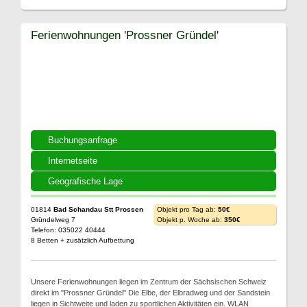
Ferienwohnungen 'Prossner Gründel'
Buchungsanfrage
Internetseite
Geografische Lage
01814
Bad Schandau Stt Prossen
Objekt pro Tag ab:
50€
Gründelweg 7
Objekt p. Woche ab:
350€
Telefon: 035022 40444
8 Betten + zusätzlich Aufbettung
Unsere Ferienwohnungen liegen im Zentrum der Sächsischen Schweiz
direkt im "Prossner Gründel" Die Elbe, der Elbradweg und der Sandstein
liegen in Sichtweite und laden zu sportlichen Aktivitäten ein. WLAN