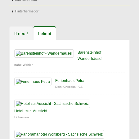
Hinterhermsdorf
neu !
beliebt
Bärensteinhof
Wanderhäusel
nahe Wehlen
Ferienhaus Petra
Dolni Chribska - CZ
Hotel_zur_Aussicht
Hohnstein