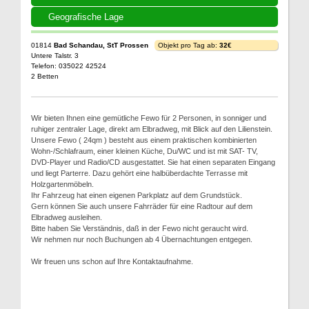
Geografische Lage
01814
Bad Schandau, StT Prossen
Objekt pro Tag ab:
32€
Untere Talstr. 3
Telefon: 035022 42524
2 Betten
Wir bieten Ihnen eine gemütliche Fewo für 2 Personen, in sonniger und
ruhiger zentraler Lage, direkt am Elbradweg, mit Blick auf den Lilienstein.
Unsere Fewo ( 24qm ) besteht aus einem praktischen kombinierten
Wohn-/Schlafraum, einer kleinen Küche, Du/WC und ist mit SAT- TV,
DVD-Player und Radio/CD ausgestattet. Sie hat einen separaten Eingang
und liegt Parterre. Dazu gehört eine halbüberdachte Terrasse mit
Holzgartenmöbeln.
Ihr Fahrzeug hat einen eigenen Parkplatz auf dem Grundstück.
Gern können Sie auch unsere Fahrräder für eine Radtour auf dem
Elbradweg ausleihen.
Bitte haben Sie Verständnis, daß in der Fewo nicht geraucht wird.
Wir nehmen nur noch Buchungen ab 4 Übernachtungen entgegen.
Wir freuen uns schon auf Ihre Kontaktaufnahme.