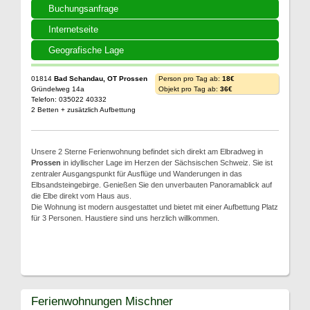
Buchungsanfrage
Internetseite
Geografische Lage
01814
Bad Schandau, OT Prossen
Person pro Tag ab:
18€
Gründelweg 14a
Objekt pro Tag ab:
36€
Telefon: 035022 40332
2 Betten + zusätzlich Aufbettung
Unsere 2 Sterne Ferienwohnung befindet sich direkt am Elbradweg in
Prossen
in idyllischer Lage im Herzen der Sächsischen Schweiz. Sie ist
zentraler Ausgangspunkt für Ausflüge und Wanderungen in das
Elbsandsteingebirge. Genießen Sie den unverbauten Panoramablick auf
die Elbe direkt vom Haus aus.
Die Wohnung ist modern ausgestattet und bietet mit einer Aufbettung Platz
für 3 Personen. Haustiere sind uns herzlich willkommen.
Ferienwohnungen Mischner