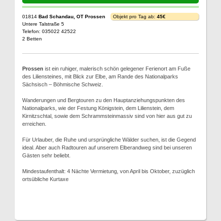
01814
Bad Schandau, OT Prossen
Objekt pro Tag ab:
45€
Untere Talstraße 5
Telefon: 035022 42522
2 Betten
Prossen
ist ein ruhiger, malerisch schön gelegener Ferienort am Fuße
des Liliensteines, mit Blick zur Elbe, am Rande des Nationalparks
Sächsisch – Böhmische Schweiz.
Wanderungen und Bergtouren zu den Hauptanziehungspunkten des
Nationalparks, wie der Festung Königstein, dem Lilienstein, dem
Kirnitzschtal, sowie dem Schrammsteinmassiv sind von hier aus gut zu
erreichen.
Für Urlauber, die Ruhe und ursprüngliche Wälder suchen, ist die Gegend
ideal. Aber auch Radtouren auf unserem Elberandweg sind bei unseren
Gästen sehr beliebt.
Mindestaufenthalt: 4 Nächte Vermietung, von April bis Oktober, zuzüglich
ortsübliche Kurtaxe