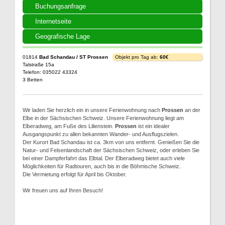
Buchungsanfrage
Internetseite
Geografische Lage
01814
Bad Schandau / ST Prossen
Objekt pro Tag ab:
60€
Talstraße 15a
Telefon: 035022 43324
3 Betten
Wir laden Sie herzlich ein in unsere Ferienwohnung nach
Prossen
an der
Elbe in der Sächsischen Schweiz. Unsere Ferienwohnung liegt am
Elberadweg, am Fuße des Lilienstein.
Prossen
ist ein idealer
Ausgangspunkt zu allen bekannten Wander- und Ausflugszielen.
Der Kurort Bad Schandau ist ca. 3km von uns entfernt. Genießen Sie die
Natur- und Felsenlandschaft der Sächsischen Schweiz, oder erleben Sie
bei einer Dampferfahrt das Elbtal. Der Elberadweg bietet auch viele
Möglichkeiten für Radtouren, auch bis in die Böhmische Schweiz.
Die Vermietung erfolgt für April bis Oktober.
Wir freuen uns auf Ihren Besuch!