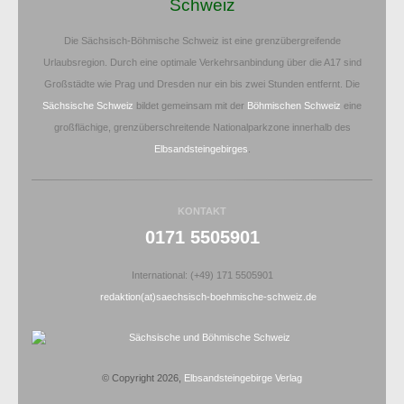
Schweiz
Die Sächsisch-Böhmische Schweiz ist eine grenzübergreifende
Urlaubsregion. Durch eine optimale Verkehrsanbindung über die A17 sind
Großstädte wie Prag und Dresden nur ein bis zwei Stunden entfernt. Die
Sächsische Schweiz
bildet gemeinsam mit der
Böhmischen Schweiz
eine
großflächige, grenzüberschreitende Nationalparkzone innerhalb des
Elbsandsteingebirges
.
KONTAKT
0171 5505901
International: (+49) 171 5505901
redaktion(at)saechsisch-boehmische-schweiz.de
© Copyright 2026,
Elbsandsteingebirge Verlag