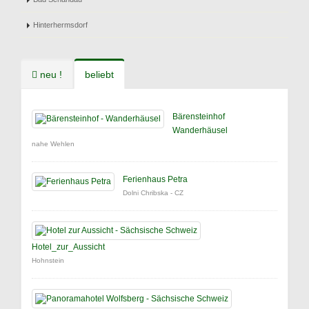
Hinterhermsdorf
neu !
beliebt
Bärensteinhof
Wanderhäusel
nahe Wehlen
Ferienhaus Petra
Dolni Chribska - CZ
Hotel_zur_Aussicht
Hohnstein