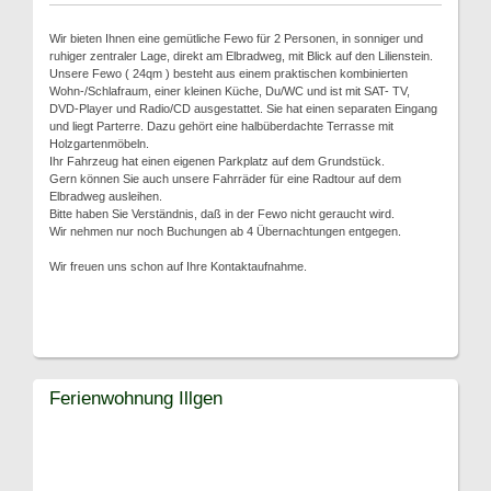
Wir bieten Ihnen eine gemütliche Fewo für 2 Personen, in sonniger und
ruhiger zentraler Lage, direkt am Elbradweg, mit Blick auf den Lilienstein.
Unsere Fewo ( 24qm ) besteht aus einem praktischen kombinierten
Wohn-/Schlafraum, einer kleinen Küche, Du/WC und ist mit SAT- TV,
DVD-Player und Radio/CD ausgestattet. Sie hat einen separaten Eingang
und liegt Parterre. Dazu gehört eine halbüberdachte Terrasse mit
Holzgartenmöbeln.
Ihr Fahrzeug hat einen eigenen Parkplatz auf dem Grundstück.
Gern können Sie auch unsere Fahrräder für eine Radtour auf dem
Elbradweg ausleihen.
Bitte haben Sie Verständnis, daß in der Fewo nicht geraucht wird.
Wir nehmen nur noch Buchungen ab 4 Übernachtungen entgegen.
Wir freuen uns schon auf Ihre Kontaktaufnahme.
Ferienwohnung Illgen