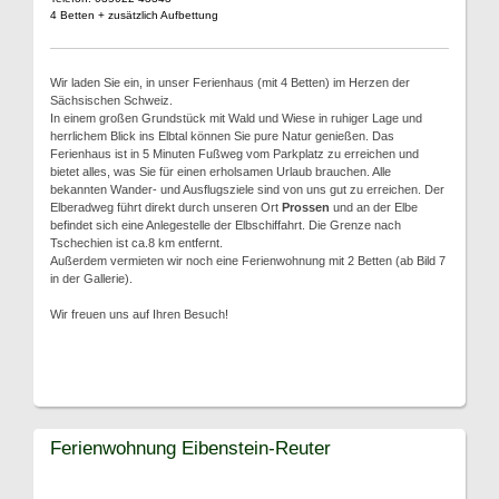
4 Betten + zusätzlich Aufbettung
Wir laden Sie ein, in unser Ferienhaus (mit 4 Betten) im Herzen der
Sächsischen Schweiz.
In einem großen Grundstück mit Wald und Wiese in ruhiger Lage und
herrlichem Blick ins Elbtal können Sie pure Natur genießen. Das
Ferienhaus ist in 5 Minuten Fußweg vom Parkplatz zu erreichen und
bietet alles, was Sie für einen erholsamen Urlaub brauchen. Alle
bekannten Wander- und Ausflugsziele sind von uns gut zu erreichen. Der
Elberadweg führt direkt durch unseren Ort
Prossen
und an der Elbe
befindet sich eine Anlegestelle der Elbschiffahrt. Die Grenze nach
Tschechien ist ca.8 km entfernt.
Außerdem vermieten wir noch eine Ferienwohnung mit 2 Betten (ab Bild 7
in der Gallerie).
Wir freuen uns auf Ihren Besuch!
Ferienwohnung Eibenstein-Reuter