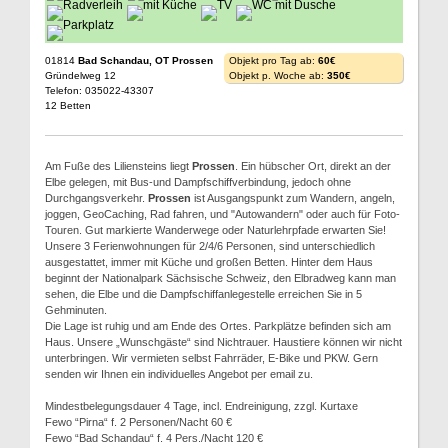
01814
Bad Schandau, OT Prossen
Objekt pro Tag ab:
60€
Gründelweg 12
Objekt p. Woche ab:
350€
Telefon: 035022-43307
12 Betten
Am Fuße des Liliensteins liegt
Prossen
. Ein hübscher Ort, direkt an der
Elbe gelegen, mit Bus-und Dampfschiffverbindung, jedoch ohne
Durchgangsverkehr.
Prossen
ist Ausgangspunkt zum Wandern, angeln,
joggen, GeoCaching, Rad fahren, und "Autowandern" oder auch für Foto-
Touren. Gut markierte Wanderwege oder Naturlehrpfade erwarten Sie!
Unsere 3 Ferienwohnungen für 2/4/6 Personen, sind unterschiedlich
ausgestattet, immer mit Küche und großen Betten. Hinter dem Haus
beginnt der Nationalpark Sächsische Schweiz, den Elbradweg kann man
sehen, die Elbe und die Dampfschiffanlegestelle erreichen Sie in 5
Gehminuten.
Die Lage ist ruhig und am Ende des Ortes. Parkplätze befinden sich am
Haus. Unsere „Wunschgäste“ sind Nichtrauer. Haustiere können wir nicht
unterbringen. Wir vermieten selbst Fahrräder, E-Bike und PKW. Gern
senden wir Ihnen ein individuelles Angebot per email zu.
Mindestbelegungsdauer 4 Tage, incl. Endreinigung, zzgl. Kurtaxe
Fewo “Pirna“ f. 2 Personen/Nacht 60 €
Fewo “Bad Schandau“ f. 4 Pers./Nacht 120 €