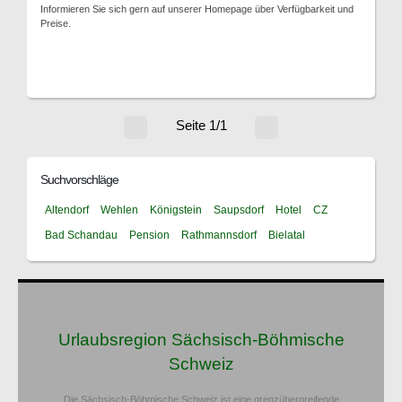
Informieren Sie sich gern auf unserer Homepage über Verfügbarkeit und
Preise.
Seite 1/1
Suchvorschläge
Altendorf
Wehlen
Königstein
Saupsdorf
Hotel
CZ
Bad Schandau
Pension
Rathmannsdorf
Bielatal
Urlaubsregion Sächsisch-Böhmische
Schweiz
Die Sächsisch-Böhmische Schweiz ist eine grenzübergreifende