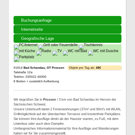
Buchungsanfrage
Internetseite
Geografische Lage
01814
Bad Schandau, OT Prossen
Objekt pro Tag ab:
48€
Talstraße 12a
Telefon: 035022 40000
8 Betten + zusätzlich Aufbettung
Wir begrüßen Sie in
Prossen
/ 3 km von Bad Schandau im Herzen der
Sächsischen Schweiz.
Unsere Unterkunft bietet 2 Ferienwohnungen (37m² und 90m²) mit WLAN,
Grillmöglichkeit auf der überdachten Terrasse und kostenfreie Parkplätze.
Sie können Ihre Ausflüge direkt ab der Haustür starten, zu Fuß, mit dem
Linienbus oder auch dem Dampfer.
Umfangreiches Informationsmaterial für Ihre Ausflüge und Wanderungen
haben wir für Sie zusammengestellt.