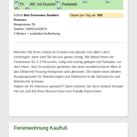
01814
Bad Schandau Stadtteil
Objekt pro Tag ab:
55€
Prossen
Bergstrasse 29
Telefon: 035022/42974
2 Betten + zusätzlich Aufbettung
Möchten Sie Ihren Urlaub im Grünen und abseits von allem Lärm
verbringen, dann sind Sie bei uns genau richtig. Wir bieten Ihnen ein
Ferienhaus für 2-3 Personen, ruhig und sonnig gelegen mit Parkplatz vor
dem Haus. Vom Grundstück genießen Sie einen wunderschönen Blick in
das Elbtal mit Festung Königstein und Lilienstein. Sie haben einen idealen
Ausgangspunkt für Wanderungen und Radtouren in die Sächsische und
Böhmische Schweiz.
Haben wir Ihr Interesse geweckt? Dann nehmen Sie doch einfach Kontakt
mit uns auf! Auf Ihren Besuch freut sich Familie Katzschner.
Ferienwohnung Kaulfuß