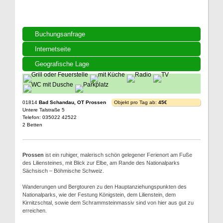
Buchungsanfrage
Internetseite
Geografische Lage
01814
Bad Schandau, OT Prossen
Objekt pro Tag ab:
45€
Untere Talstraße 5
Telefon: 035022 42522
2 Betten
Prossen
ist ein ruhiger, malerisch schön gelegener Ferienort am Fuße
des Liliensteines, mit Blick zur Elbe, am Rande des Nationalparks
Sächsisch – Böhmische Schweiz.
Wanderungen und Bergtouren zu den Hauptanziehungspunkten des
Nationalparks, wie der Festung Königstein, dem Lilienstein, dem
Kirnitzschtal, sowie dem Schrammsteinmassiv sind von hier aus gut zu
erreichen.