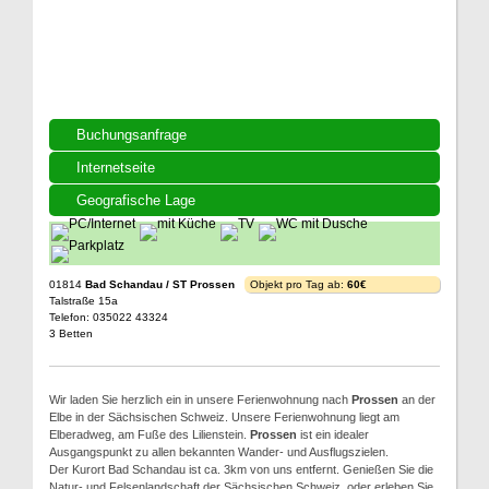
Buchungsanfrage
Internetseite
Geografische Lage
01814
Bad Schandau / ST Prossen
Objekt pro Tag ab:
60€
Talstraße 15a
Telefon: 035022 43324
3 Betten
Wir laden Sie herzlich ein in unsere Ferienwohnung nach
Prossen
an der
Elbe in der Sächsischen Schweiz. Unsere Ferienwohnung liegt am
Elberadweg, am Fuße des Lilienstein.
Prossen
ist ein idealer
Ausgangspunkt zu allen bekannten Wander- und Ausflugszielen.
Der Kurort Bad Schandau ist ca. 3km von uns entfernt. Genießen Sie die
Natur- und Felsenlandschaft der Sächsischen Schweiz, oder erleben Sie