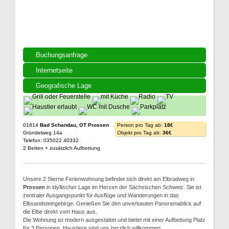
Buchungsanfrage
Internetseite
Geografische Lage
01814
Bad Schandau, OT Prossen
Person pro Tag ab:
18€
Gründelweg 14a
Objekt pro Tag ab:
36€
Telefon: 035022 40332
2 Betten + zusätzlich Aufbettung
Unsere 2 Sterne Ferienwohnung befindet sich direkt am Elbradweg in
Prossen
in idyllischer Lage im Herzen der Sächsischen Schweiz. Sie ist
zentraler Ausgangspunkt für Ausflüge und Wanderungen in das
Elbsandsteingebirge. Genießen Sie den unverbauten Panoramablick auf
die Elbe direkt vom Haus aus.
Die Wohnung ist modern ausgestattet und bietet mit einer Aufbettung Platz
für 3 Personen. Haustiere sind uns herzlich willkommen.