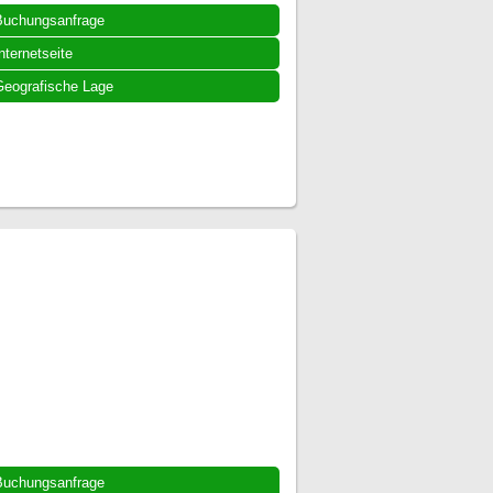
Buchungsanfrage
nternetseite
eografische Lage
Buchungsanfrage