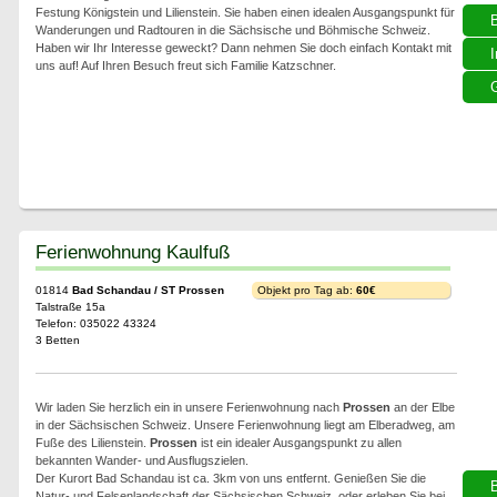
Festung Königstein und Lilienstein. Sie haben einen idealen Ausgangspunkt für
Wanderungen und Radtouren in die Sächsische und Böhmische Schweiz.
Haben wir Ihr Interesse geweckt? Dann nehmen Sie doch einfach Kontakt mit
I
uns auf! Auf Ihren Besuch freut sich Familie Katzschner.
G
Ferienwohnung Kaulfuß
01814
Bad Schandau / ST Prossen
Objekt pro Tag ab:
60€
Talstraße 15a
Telefon: 035022 43324
3 Betten
Wir laden Sie herzlich ein in unsere Ferienwohnung nach
Prossen
an der Elbe
in der Sächsischen Schweiz. Unsere Ferienwohnung liegt am Elberadweg, am
Fuße des Lilienstein.
Prossen
ist ein idealer Ausgangspunkt zu allen
bekannten Wander- und Ausflugszielen.
Der Kurort Bad Schandau ist ca. 3km von uns entfernt. Genießen Sie die
Natur- und Felsenlandschaft der Sächsischen Schweiz, oder erleben Sie bei