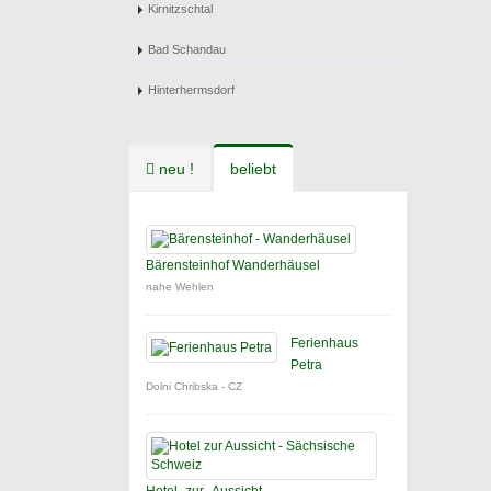
Kirnitzschtal
Bad Schandau
Hinterhermsdorf
neu !
beliebt
Bärensteinhof Wanderhäusel
nahe Wehlen
Ferienhaus
Petra
Dolni Chribska - CZ