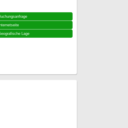
Buchungsanfrage
nternetseite
eografische Lage