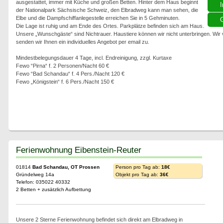
ausgestattet, immer mit Küche und großen Betten. Hinter dem Haus beginnt
I
der Nationalpark Sächsische Schweiz, den Elbradweg kann man sehen, die
Elbe und die Dampfschiffanlegestelle erreichen Sie in 5 Gehminuten.
G
Die Lage ist ruhig und am Ende des Ortes. Parkplätze befinden sich am Haus.
Unsere „Wunschgäste“ sind Nichtrauer. Haustiere können wir nicht unterbringen. Wir
senden wir Ihnen ein individuelles Angebot per email zu.
Mindestbelegungsdauer 4 Tage, incl. Endreinigung, zzgl. Kurtaxe
Fewo “Pirna“ f. 2 Personen/Nacht 60 €
Fewo “Bad Schandau“ f. 4 Pers./Nacht 120 €
Fewo „Königstein“ f. 6 Pers./Nacht 150 €
Ferienwohnung Eibenstein-Reuter
01814
Bad Schandau, OT Prossen
Person pro Tag ab:
18€
Gründelweg 14a
Objekt pro Tag ab:
36€
Telefon: 035022 40332
2 Betten + zusätzlich Aufbettung
Unsere 2 Sterne Ferienwohnung befindet sich direkt am Elbradweg in