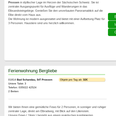
Prossen
in idyllischer Lage im Herzen der Sächsischen Schweiz. Sie ist
zentraler Ausgangspunkt für Ausflüge und Wanderungen in das
Elbsandsteingebirge. Genießen Sie den unverbauten Panoramablick auf die
Elbe direkt vom Haus aus.
Die Wohnung ist modern ausgestattet und bietet mit einer Aufbettung Platz für
3 Personen. Haustiere sind uns herzlich willkommen.
I
G
Ferienwohnung Bergliebe
01814
Bad Schandau, StT Prossen
Objekt pro Tag ab:
32€
Untere Talstr. 3
Telefon: 035022 42524
2 Betten
Wir bieten Ihnen eine gemütliche Fewo für 2 Personen, in sonniger und ruhiger
zentraler Lage, direkt am Elbradweg, mit Blick auf den Lilienstein.
Unsere Fewo ( 24qm ) besteht aus einem praktischen kombinierten