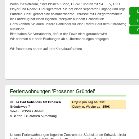
Wohn-/Schlafraum, einer kleinen Küche, Du/WC und ist mit SAT- TV, DVD-
Player und Radio/CD ausgestattet. Sie hat einen separaten Eingang und liegt
Parterre. Dazu gehört eine halbüberdachte Terrasse mit Holzgartenmöbeln.
Ihr Fahrzeug hat einen eigenen Parkplatz auf dem Grundstück.
I
Gern können Sie auch unsere Fahrräder für eine Radtour auf dem Elbradweg
ausleihen.
G
Bitte haben Sie Verständnis, daß in der Fewo nicht geraucht wird.
Wir nehmen nur noch Buchungen ab 4 Übernachtungen entgegen.
Wir freuen uns schon auf Ihre Kontaktaufnahme.
Ferienwohnungen 'Prossner Gründel'
01814
Bad Schandau Stt Prossen
Objekt pro Tag ab:
50€
Gründelweg 7
Objekt p. Woche ab:
350€
Telefon: 035022 40444
8 Betten + zusätzlich Aufbettung
Unsere Ferienwohnungen liegen im Zentrum der Sächsischen Schweiz direkt