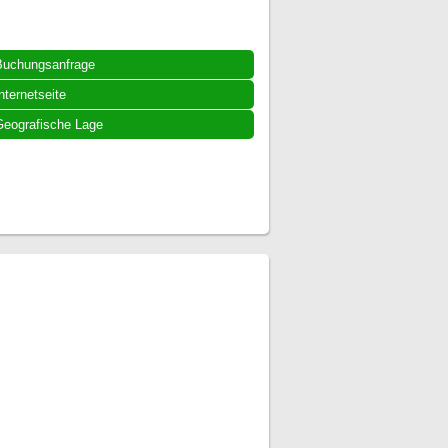
Buchungsanfrage
nternetseite
eografische Lage