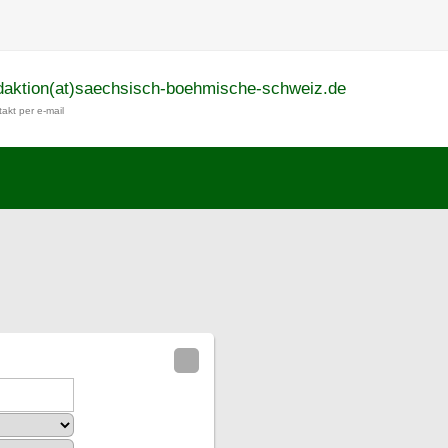
daktion(at)saechsisch-boehmische-schweiz.de
akt per e-mail