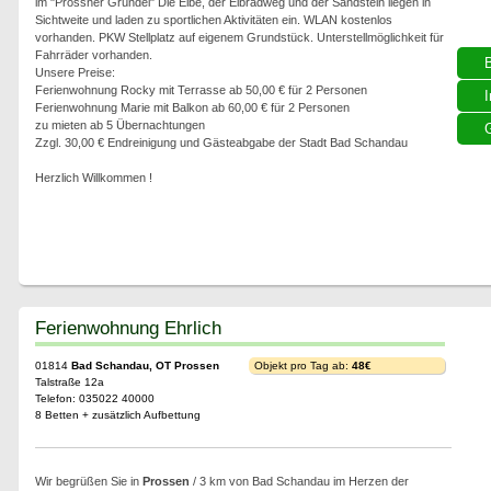
im "Prossner Gründel" Die Elbe, der Elbradweg und der Sandstein liegen in
Sichtweite und laden zu sportlichen Aktivitäten ein. WLAN kostenlos
vorhanden. PKW Stellplatz auf eigenem Grundstück. Unterstellmöglichkeit für
Fahrräder vorhanden.
Unsere Preise:
Ferienwohnung Rocky mit Terrasse ab 50,00 € für 2 Personen
I
Ferienwohnung Marie mit Balkon ab 60,00 € für 2 Personen
zu mieten ab 5 Übernachtungen
G
Zzgl. 30,00 € Endreinigung und Gästeabgabe der Stadt Bad Schandau
Herzlich Willkommen !
Ferienwohnung Ehrlich
01814
Bad Schandau, OT Prossen
Objekt pro Tag ab:
48€
Talstraße 12a
Telefon: 035022 40000
8 Betten + zusätzlich Aufbettung
Wir begrüßen Sie in
Prossen
/ 3 km von Bad Schandau im Herzen der