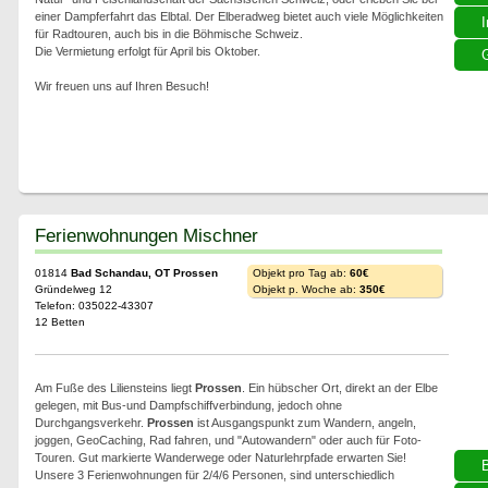
einer Dampferfahrt das Elbtal. Der Elberadweg bietet auch viele Möglichkeiten
I
für Radtouren, auch bis in die Böhmische Schweiz.
Die Vermietung erfolgt für April bis Oktober.
G
Wir freuen uns auf Ihren Besuch!
Ferienwohnungen Mischner
01814
Bad Schandau, OT Prossen
Objekt pro Tag ab:
60€
Gründelweg 12
Objekt p. Woche ab:
350€
Telefon: 035022-43307
12 Betten
Am Fuße des Liliensteins liegt
Prossen
. Ein hübscher Ort, direkt an der Elbe
gelegen, mit Bus-und Dampfschiffverbindung, jedoch ohne
Durchgangsverkehr.
Prossen
ist Ausgangspunkt zum Wandern, angeln,
joggen, GeoCaching, Rad fahren, und "Autowandern" oder auch für Foto-
Touren. Gut markierte Wanderwege oder Naturlehrpfade erwarten Sie!
Unsere 3 Ferienwohnungen für 2/4/6 Personen, sind unterschiedlich