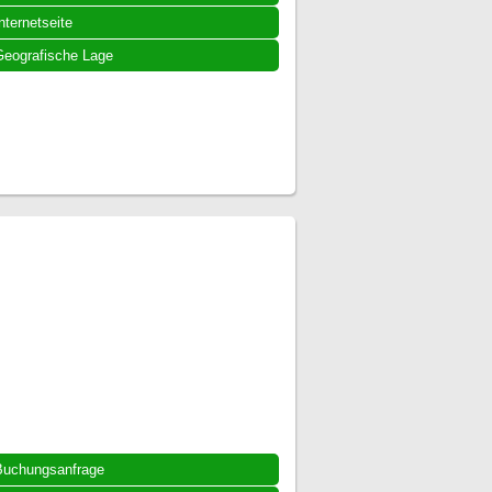
nternetseite
eografische Lage
Buchungsanfrage