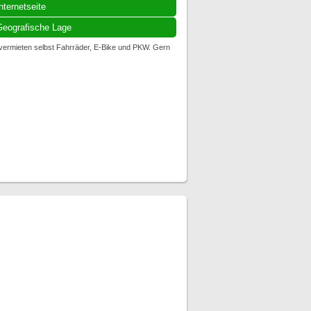
nternetseite
eografische Lage
 vermieten selbst Fahrräder, E-Bike und PKW. Gern