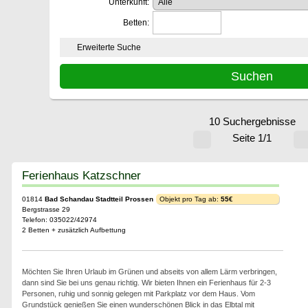
Unterkunft:
Betten:
Erweiterte Suche
10 Suchergebnisse
Seite 1/1
Ferienhaus Katzschner
01814
Bad Schandau Stadtteil Prossen
Objekt pro Tag ab:
55€
Bergstrasse 29
Telefon: 035022/42974
2 Betten + zusätzlich Aufbettung
Möchten Sie Ihren Urlaub im Grünen und abseits von allem Lärm verbringen,
dann sind Sie bei uns genau richtig. Wir bieten Ihnen ein Ferienhaus für 2-3
Personen, ruhig und sonnig gelegen mit Parkplatz vor dem Haus. Vom
Grundstück genießen Sie einen wunderschönen Blick in das Elbtal mit