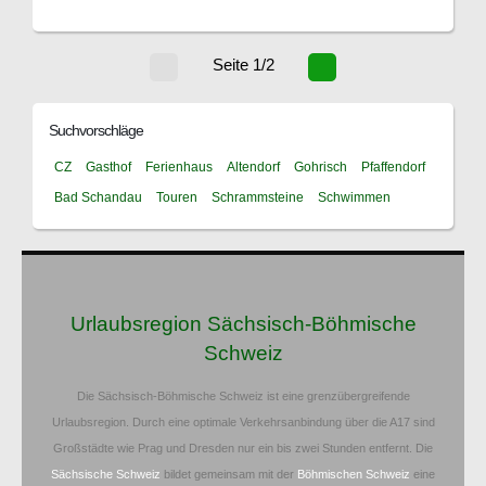
Seite 1/2
Suchvorschläge
CZ
Gasthof
Ferienhaus
Altendorf
Gohrisch
Pfaffendorf
Bad Schandau
Touren
Schrammsteine
Schwimmen
Urlaubsregion Sächsisch-Böhmische
Schweiz
Die Sächsisch-Böhmische Schweiz ist eine grenzübergreifende
Urlaubsregion. Durch eine optimale Verkehrsanbindung über die A17 sind
Großstädte wie Prag und Dresden nur ein bis zwei Stunden entfernt. Die
Sächsische Schweiz
bildet gemeinsam mit der
Böhmischen Schweiz
eine