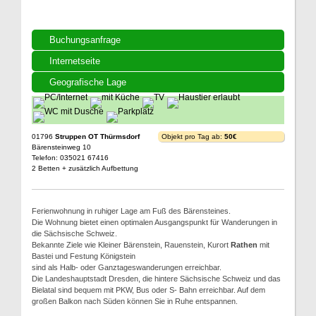
Buchungsanfrage
Internetseite
Geografische Lage
01796
Struppen OT Thürmsdorf
Objekt pro Tag ab:
50€
Bärensteinweg 10
Telefon: 035021 67416
2 Betten + zusätzlich Aufbettung
Ferienwohnung in ruhiger Lage am Fuß des Bärensteines.
Die Wohnung bietet einen optimalen Ausgangspunkt für Wanderungen in
die Sächsische Schweiz.
Bekannte Ziele wie Kleiner Bärenstein, Rauenstein, Kurort
Rathen
mit
Bastei und Festung Königstein
sind als Halb- oder Ganztageswanderungen erreichbar.
Die Landeshauptstadt Dresden, die hintere Sächsische Schweiz und das
Bielatal sind bequem mit PKW, Bus oder S- Bahn erreichbar. Auf dem
großen Balkon nach Süden können Sie in Ruhe entspannen.