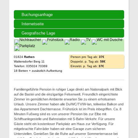
Buchungsanfrage
Internetseite
Geografische Lage
01824
Rathen
Person pro Tag ab:
37€
Waltersdorfer Berg 11
Doppelzi. p. Tag ab:
58€
Telefon: 035024 70369
Einzelzi. p. Tag ab:
37€
18 Betten + zusätzlich Aufbettung
Familiengeführte Pension in ruhiger Lage direkt am Nationalpark mit Blick
auf die Bastei und die einzigartige Felsenwelt. Freundlich eingerichtete
Zimmer im gemütlichen Ambiente erwarten Sie zu einem erholsamen
Urlaub. Unsere Zimmer haben alle Du/WC/TV/W-lan, teilweise Balkon und
das Appartement Dachterrasse. Frühstück ist im Preis inbegriffen. Ca. 8
Minuten Fußweg sind es von unserer Pension bis zur Elbe mit
Schiffsanlegestelle und Bahnstation mit S-Bahn-Verkehr. Für unsere
Gäste steht ein kostenloser Parkplatz am Haus zur Verfügung. Für
mitgebrachte Fahrräder haben wir eine Garage zum sicheren
Unterstellen. Genießen Sie die Ruhe auf unserer Sommerterrasse bei