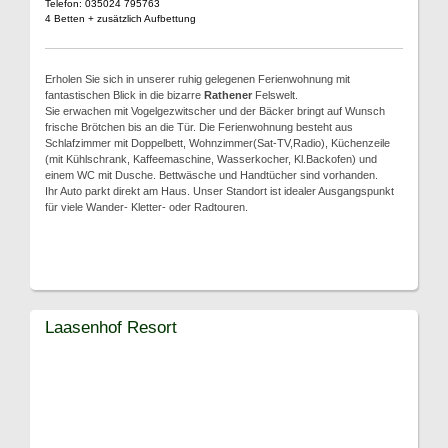
Telefon: 035024 795763
4 Betten + zusätzlich Aufbettung
Erholen Sie sich in unserer ruhig gelegenen Ferienwohnung mit
fantastischen Blick in die bizarre
Rathener
Felswelt.
Sie erwachen mit Vogelgezwitscher und der Bäcker bringt auf Wunsch
frische Brötchen bis an die Tür. Die Ferienwohnung besteht aus
Schlafzimmer mit Doppelbett, Wohnzimmer(Sat-TV,Radio), Küchenzeile
(mit Kühlschrank, Kaffeemaschine, Wasserkocher, Kl.Backofen) und
einem WC mit Dusche. Bettwäsche und Handtücher sind vorhanden.
Ihr Auto parkt direkt am Haus. Unser Standort ist idealer Ausgangspunkt
für viele Wander- Kletter- oder Radtouren.
Laasenhof Resort