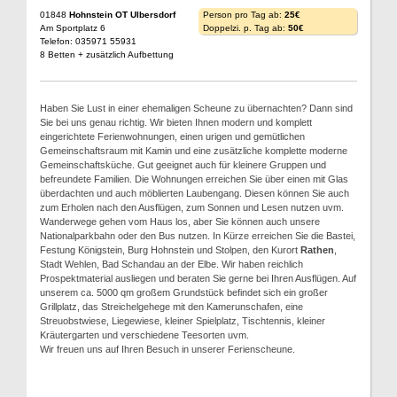
01848
Hohnstein OT Ulbersdorf
Person pro Tag ab:
25€
Am Sportplatz 6
Doppelzi. p. Tag ab:
50€
Telefon: 035971 55931
8 Betten + zusätzlich Aufbettung
Haben Sie Lust in einer ehemaligen Scheune zu übernachten? Dann sind
Sie bei uns genau richtig. Wir bieten Ihnen modern und komplett
eingerichtete Ferienwohnungen, einen urigen und gemütlichen
Gemeinschaftsraum mit Kamin und eine zusätzliche komplette moderne
Gemeinschaftsküche. Gut geeignet auch für kleinere Gruppen und
befreundete Familien. Die Wohnungen erreichen Sie über einen mit Glas
überdachten und auch möblierten Laubengang. Diesen können Sie auch
zum Erholen nach den Ausflügen, zum Sonnen und Lesen nutzen uvm.
Wanderwege gehen vom Haus los, aber Sie können auch unsere
Nationalparkbahn oder den Bus nutzen. In Kürze erreichen Sie die Bastei,
Festung Königstein, Burg Hohnstein und Stolpen, den Kurort
Rathen
,
Stadt Wehlen, Bad Schandau an der Elbe. Wir haben reichlich
Prospektmaterial ausliegen und beraten Sie gerne bei Ihren Ausflügen. Auf
unserem ca. 5000 qm großem Grundstück befindet sich ein großer
Grillplatz, das Streichelgehege mit den Kamerunschafen, eine
Streuobstwiese, Liegewiese, kleiner Spielplatz, Tischtennis, kleiner
Kräutergarten und verschiedene Teesorten uvm.
Wir freuen uns auf Ihren Besuch in unserer Ferienscheune.