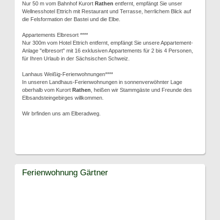
Nur 50 m vom Bahnhof Kurort
Rathen
entfernt, empfängt Sie unser
Wellnesshotel Ettrich mit Restaurant und Terrasse, herrlichem Blick auf
die Felsformation der Bastei und die Elbe.
Appartements Elbresort ****
Nur 300m vom Hotel Ettrich entfernt, empfängt Sie unsere Appartement-
Anlage "elbresort" mit 16 exklusiven Appartements für 2 bis 4 Personen,
für Ihren Urlaub in der Sächsischen Schweiz.
Lanhaus Weißig-Ferienwohnungen****
In unseren Landhaus-Ferienwohnungen in sonnenverwöhnter Lage
oberhalb vom Kurort
Rathen
, heißen wir Stammgäste und Freunde des
Elbsandsteingebirges willkommen.
Wir brfinden uns am Elberadweg.
Ferienwohnung Gärtner