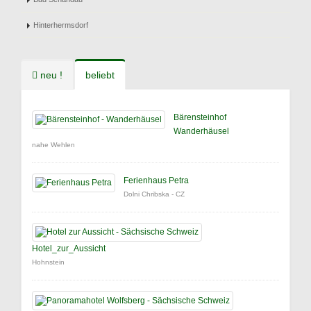
Hinterhermsdorf
neu !
beliebt
Bärensteinhof
Wanderhäusel
nahe Wehlen
Ferienhaus Petra
Dolni Chribska - CZ
Hotel_zur_Aussicht
Hohnstein