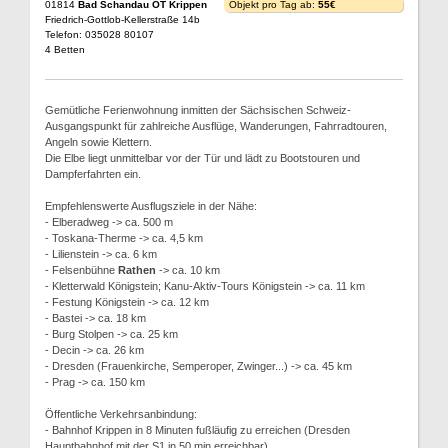
01814
Bad Schandau OT Krippen
Objekt pro Tag ab:
55€
Friedrich-Gottlob-Kellerstraße 14b
Telefon: 035028 80107
4 Betten
Gemütliche Ferienwohnung inmitten der Sächsischen Schweiz-
Ausgangspunkt für zahlreiche Ausflüge, Wanderungen, Fahrradtouren,
Angeln sowie Klettern.
Die Elbe liegt unmittelbar vor der Tür und lädt zu Bootstouren und
Dampferfahrten ein.
Empfehlenswerte Ausflugsziele in der Nähe:
- Elberadweg -> ca. 500 m
- Toskana-Therme -> ca. 4,5 km
- Lilienstein -> ca. 6 km
- Felsenbühne
Rathen
-> ca. 10 km
- Kletterwald Königstein; Kanu-Aktiv-Tours Königstein -> ca. 11 km
- Festung Königstein -> ca. 12 km
- Bastei -> ca. 18 km
- Burg Stolpen -> ca. 25 km
- Decin -> ca. 26 km
- Dresden (Frauenkirche, Semperoper, Zwinger...) -> ca. 45 km
- Prag -> ca. 150 km
Öffentliche Verkehrsanbindung:
- Bahnhof Krippen in 8 Minuten fußläufig zu erreichen (Dresden
Hauptbahnhof mit der S1 in 50 min erreichbar)