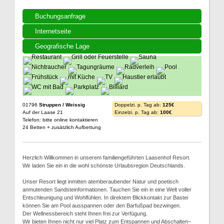
Buchungsanfrage
Internetseite
Geografische Lage
01796
Struppen / Weissig
Doppelzi. p. Tag ab:
125€
Auf der Laase 21
Einzelzi. p. Tag ab:
100€
Telefon: bitte online kontaktieren
24 Betten + zusätzlich Aufbettung
Herzlich Willkommen in unserem familiengeführten Laasenhof Resort.
Wir laden Sie ein in die wohl schönste Urlaubsregion Deutschlands.
Unser Resort liegt inmitten atemberaubender Natur und poetisch
anmutenden Sandsteinformationen. Tauchen Sie ein in eine Welt voller
Entschleunigung und Wohlfühlen. In direktem Blickkontakt zur Bastei
können Sie am Pool ausspannen oder den Barfußpad bezwingen.
Der Wellnessbereich steht Ihnen frei zur Verfügung.
Wir bieten Ihnen nicht nur viel Platz zum Entspannen und Abschalten–