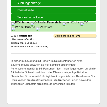
Buchungsanfrage
Internetseite
Geografische Lage
01814
Waltersdorf
Objekt pro Tag ab:
90€
Liliensteinstraße 39 c
Telefon: 0173 9065404
16 Betten + zusätzlich Aufbettung
In dieser mühevoll und mit Liebe zum Detail restaurierten alten
Bauernscheune erwarten Sie vier komplett eingerichtete
Ferienwohnungen für je 3-5 Personen. Nach Ihren Tagestouren durch die
Sächsische Schweiz und durch das Elbsandsteingebirge lädt eine
überdachte Sitzecke mit Grillmöglichkeit zu gemütlichen Abenden ein. Vom
Haus können Sie direkt loswandern - die
Rathener
Felsen sowie den
imposanten Lilienstein erreichen Sie in wenigen Minuten.