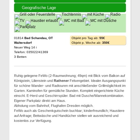
Geografische Lage
01814
Bad Schandau, OT
Objekt pro Tag ab:
55€
Waltersdorf
Objekt p. Woche ab:
350€
Neuer Weg 14 i
Telefon: 035022/41369
3 Betten
Ruhig gelegene FeWo (2-Raumwohnung; 49qm) mit Blick vom Balkon auf
Königstein, Lilienstein und
Rathener
Felsengebiet. Idealer Ausgangspunkt
für schöne Wander- und Radtouren mit anschließender Grillmöglichkeit im
Garten. Kaminofen für gemütliche Stunden. Komplett eingerichtete Küche
einschl. E-Herd und Geschirrspüler. Bad mit Dusche/Wannekombination.
Eigener Parkplatz direkt am Haus.
Abholung vom Bahnhof, Flughafen Dresden möglich.
FeWo auch als Geschenkgutschein buchbar; kinderfreundlich; Haustiere
auf Anfrage; Bettwäsche und Handtücher stellen wir ausreichend und
kostenlos zur Verfügung.