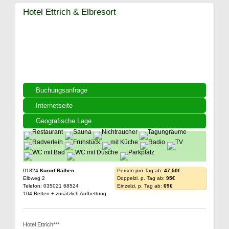
Hotel Ettrich & Elbresort
Buchungsanfrage
Internetseite
Geografische Lage
01824
Kurort Rathen
Person pro Tag ab:
47,50€
Elbweg 2
Doppelzi. p. Tag ab:
95€
Telefon: 035021 68524
Einzelzi. p. Tag ab:
69€
104 Betten + zusätzlich Aufbettung
Hotel Ettrich***