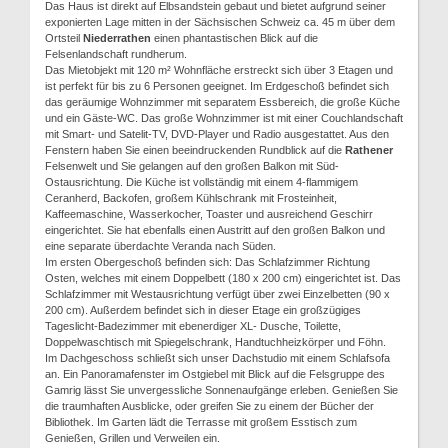
Das Haus ist direkt auf Elbsandstein gebaut und bietet aufgrund seiner
exponierten Lage mitten in der Sächsischen Schweiz ca. 45 m über dem
Ortsteil
Niederrathen
einen phantastischen Blick auf die
Felsenlandschaft rundherum.
Das Mietobjekt mit 120 m² Wohnfläche erstreckt sich über 3 Etagen und
ist perfekt für bis zu 6 Personen geeignet. Im Erdgeschoß befindet sich
das geräumige Wohnzimmer mit separatem Essbereich, die große Küche
und ein Gäste-WC. Das große Wohnzimmer ist mit einer Couchlandschaft
mit Smart- und Satelit-TV, DVD-Player und Radio ausgestattet. Aus den
Fenstern haben Sie einen beeindruckenden Rundblick auf die
Rathener
Felsenwelt und Sie gelangen auf den großen Balkon mit Süd-
Ostausrichtung. Die Küche ist vollständig mit einem 4-flammigem
Ceranherd, Backofen, großem Kühlschrank mit Frosteinheit,
Kaffeemaschine, Wasserkocher, Toaster und ausreichend Geschirr
eingerichtet. Sie hat ebenfalls einen Austritt auf den großen Balkon und
eine separate überdachte Veranda nach Süden.
Im ersten Obergeschoß befinden sich: Das Schlafzimmer Richtung
Osten, welches mit einem Doppelbett (180 x 200 cm) eingerichtet ist. Das
Schlafzimmer mit Westausrichtung verfügt über zwei Einzelbetten (90 x
200 cm). Außerdem befindet sich in dieser Etage ein großzügiges
Tageslicht-Badezimmer mit ebenerdiger XL- Dusche, Toilette,
Doppelwaschtisch mit Spiegelschrank, Handtuchheizkörper und Föhn.
Im Dachgeschoss schließt sich unser Dachstudio mit einem Schlafsofa
an. Ein Panoramafenster im Ostgiebel mit Blick auf die Felsgruppe des
Gamrig lässt Sie unvergessliche Sonnenaufgänge erleben. Genießen Sie
die traumhaften Ausblicke, oder greifen Sie zu einem der Bücher der
Bibliothek. Im Garten lädt die Terrasse mit großem Esstisch zum
Genießen, Grillen und Verweilen ein.