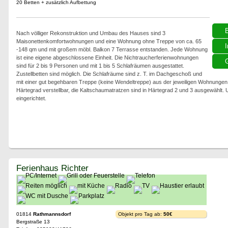
20 Betten + zusätzlich Aufbettung
Nach völliger Rekonstruktion und Umbau des Hauses sind 3
Maisonettenkomfortwohnungen und eine Wohnung ohne Treppe von ca. 65
I
-148 qm und mit großem möbl. Balkon 7 Terrasse entstanden. Jede Wohnung
ist eine eigene abgeschlossene Einheit. Die Nichtraucherferienwohnungen
G
sind für 2 bis 9 Personen und mit 1 bis 5 Schlafräumen ausgestattet.
Zustellbetten sind möglich. Die Schlafräume sind z. T. im Dachgeschoß und
mit einer gut begehbaren Treppe (keine Wendeltreppe) aus der jeweiligen Wohnungen zu
Härtegrad verstellbar, die Kaltschaumatratzen sind in Härtegrad 2 und 3 ausgewählt.
eingerichtet.
Ferienhaus Richter
01814
Rathmannsdorf
Objekt pro Tag ab:
50€
Bergstraße 13