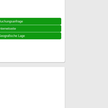
Buchungsanfrage
nternetseite
eografische Lage