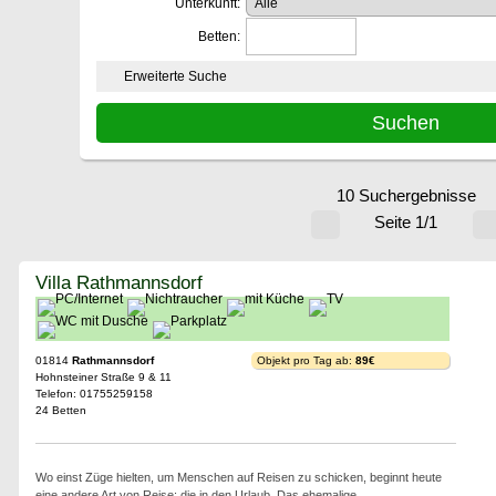
Unterkunft:
Betten:
Erweiterte Suche
10 Suchergebnisse
Seite 1/1
Villa Rathmannsdorf
01814
Rathmannsdorf
Objekt pro Tag ab:
89€
Hohnsteiner Straße 9 & 11
Telefon: 01755259158
24 Betten
Wo einst Züge hielten, um Menschen auf Reisen zu schicken, beginnt heute
eine andere Art von Reise: die in den Urlaub. Das ehemalige