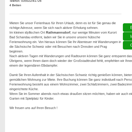
Telefon: 035022/41726
4 Betten
Mieten Sie unser Ferienhaus für Ihren Urlaub, denn es ist für Sie genau die
richtige Adresse, wenn Sie sich nach aktiver Erholung sehnen.
Im kleinen idyllischen Ort
Rathmannsdorf
, nur wenige Minuten vom Kurort
I
Bad Schandau entfernt, laden wir Sie in unsere unsere hübsche
Ferienwohnung ein. Von hieraus können Sie Ihr Abenteuer mit Wanderungen in
G
die Sächsische Schweiz oder mit Besuchen nach Dresden und Prag
beginnen.
Nach aktiven Tagen mit Wanderungen und Radtouren können Sie ganz entspannt das 
Übrigens, wenn Ihnen dann doch wieder der Großstadttrubel fehlt, empfehlen wir Ihne
einem der legendären Elbdampfer.
Damit Sie Ihren Aufenthalt in der Sächsischen Schweiz richtig genießen können, bieten
gemütlichen Wohnung zur Miete. Ihre Buchung können Sie ganz individuell nach Per
Ferienwohnung besteht aus einem Wohnzimmer, zwei Schlafzimmern, zwei Badezimme
eingerichtete Küche.
Wenn Sie im Sommer abends noch etwas draußen sitzen möchten, haben wir auch eine 
Garten mit Spielplatz für Kinder.
Wir freuen uns auf Ihren Besuch !