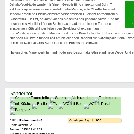
Bahnhofsgebäude wurde mit feinem Gespür für Architektur und Stil in 7
exklusive Appartements verwandelt. Hohe Räume, edle Oberflächen und
liebevoll erhaltene Originalelemente verschmelzen zu einem harmonischen
I
Gesamtbild. Ein Ort, an dem Geschichte stilvoll neu gedacht wurde. Und als
G
besonderes Highlight können Sie hier auch auf Ihrer eigenen Terrasse
entspannen. Gästekinder lieben den Spielplatz direkt am Haus.
Für Wanderungen auf dem Malerweg oder zum Brandgebiet bei Hohnstein startet man d
Nur noch alle zwei Stunden hält am historischen Bahnhof die Nationalpark-Bahn – wa
durch die Nationalparks Sächsische und Böhmische Schweiz.
Historisches Mauerwerk trifft auf modernes Design, alte Gleise auf neue Wege. Und mit
Sanderhof
01814
Rathmannsdorf
Objekt pro Tag ab:
90€
Pestalozzistraße 17
Telefon: 035022 41768
2 Betten + zusätzlich Aufbettung