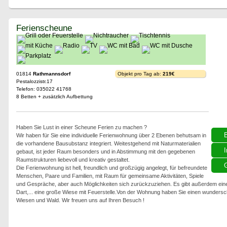
Ferienscheune
01814
Rathmannsdorf
Objekt pro Tag ab:
219€
Pestalozzistr.17
Telefon: 035022 41768
8 Betten + zusätzlich Aufbettung
Haben Sie Lust in einer Scheune Ferien zu machen ?
Wir haben für Sie eine individuelle Ferienwohnung über 2 Ebenen behutsam in
die vorhandene Bausubstanz integriert. Weitestgehend mit Naturmaterialien
I
gebaut, ist jeder Raum besonders und in Abstimmung mit den gegebenen
Raumstrukturen liebevoll und kreativ gestaltet.
G
Die Ferienwohnung ist hell, freundlich und großzügig angelegt, für befreundete
Menschen, Paare und Familien, mit Raum für gemeinsame Aktivitäten, Spiele
und Gespräche, aber auch Möglichkeiten sich zurückzuziehen. Es gibt außerdem eine
Dart,... eine große Wiese mit Feuerstelle.Von der Wohnung haben Sie einen wundersch
Wiesen und Wald. Wir freuen uns auf Ihren Besuch !