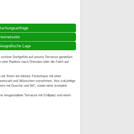
Buchungsanfrage
nternetseite
eografische Lage
schöne Dorfgefühl auf unsere Terrasse genießen.
n eine Radtour nach Dresden oder die Fahrt auf
 wir Ihnen ein kleines Ferienhaus mit einer
sonenzahl und Wünschen vornehmen. Ihre zukünftige
rn mit Dusche und WC, sowie einer komplett
neugestaltete Terrasse mit Grillplatz und einen