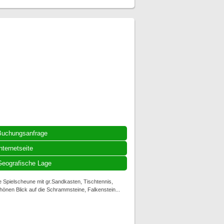
Buchungsanfrage
nternetseite
eografische Lage
 Spielscheune mit gr.Sandkasten, Tischtennis,
önen Blick auf die Schrammsteine, Falkenstein...