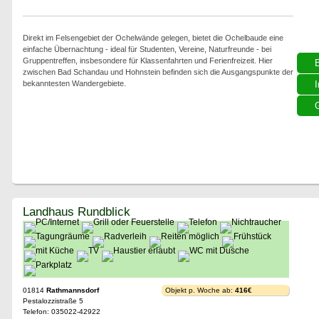
Direkt im Felsengebiet der Ochelwände gelegen, bietet die Ochelbaude eine
einfache Übernachtung - ideal für Studenten, Vereine, Naturfreunde - bei
Gruppentreffen, insbesondere für Klassenfahrten und Ferienfreizeit. Hier
zwischen Bad Schandau und Hohnstein befinden sich die Ausgangspunkte der
bekanntesten Wandergebiete.
I
G
Landhaus Rundblick
01814
Rathmannsdorf
Objekt p. Woche ab:
416€
Pestalozzistraße 5
Telefon: 035022-42922