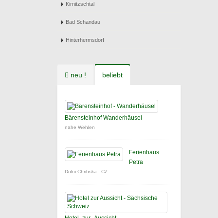
Kirnitzschtal
Bad Schandau
Hinterhermsdorf
neu !
beliebt
Bärensteinhof Wanderhäusel
nahe Wehlen
Ferienhaus
Petra
Dolni Chribska - CZ