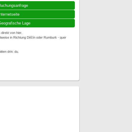
Buchungsanfrage
nternetseite
eografische Lage
irekt von hier.
hlweise in Richtung Děčín oder Rumburk - quer
ten drin: du.