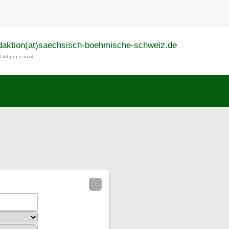
daktion(at)saechsisch-boehmische-schweiz.de
akt per e-mail