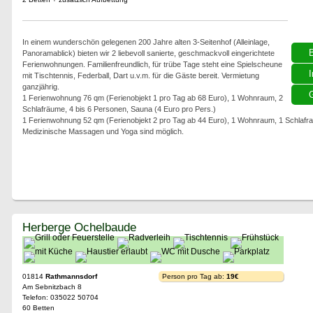
In einem wunderschön gelegenen 200 Jahre alten 3-Seitenhof (Alleinlage,
Panoramablick) bieten wir 2 liebevoll sanierte, geschmackvoll eingerichtete
Ferienwohnungen. Familienfreundlich, für trübe Tage steht eine Spielscheune
I
mit Tischtennis, Federball, Dart u.v.m. für die Gäste bereit. Vermietung
ganzjährig.
G
1 Ferienwohnung 76 qm (Ferienobjekt 1 pro Tag ab 68 Euro), 1 Wohnraum, 2
Schlafräume, 4 bis 6 Personen, Sauna (4 Euro pro Pers.)
1 Ferienwohnung 52 qm (Ferienobjekt 2 pro Tag ab 44 Euro), 1 Wohnraum, 1 Schlafra
Medizinische Massagen und Yoga sind möglich.
Herberge Ochelbaude
01814
Rathmannsdorf
Person pro Tag ab:
19€
Am Sebnitzbach 8
Telefon: 035022 50704
60 Betten