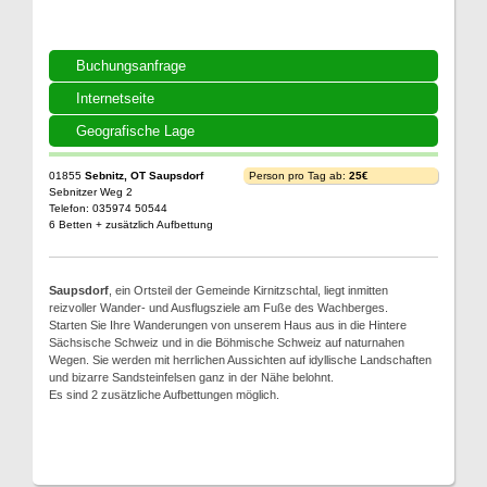
Buchungsanfrage
Internetseite
Geografische Lage
01855
Sebnitz, OT Saupsdorf
Person pro Tag ab:
25€
Sebnitzer Weg 2
Telefon: 035974 50544
6 Betten + zusätzlich Aufbettung
Saupsdorf
, ein Ortsteil der Gemeinde Kirnitzschtal, liegt inmitten
reizvoller Wander- und Ausflugsziele am Fuße des Wachberges.
Starten Sie Ihre Wanderungen von unserem Haus aus in die Hintere
Sächsische Schweiz und in die Böhmische Schweiz auf naturnahen
Wegen. Sie werden mit herrlichen Aussichten auf idyllische Landschaften
und bizarre Sandsteinfelsen ganz in der Nähe belohnt.
Es sind 2 zusätzliche Aufbettungen möglich.