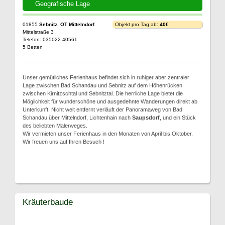
Geografische Lage
01855
Sebnitz, OT Mittelndorf
Objekt pro Tag ab:
40€
Mittelstraße 3
Telefon: 035022 40561
5 Betten
Unser gemütliches Ferienhaus befindet sich in ruhiger aber zentraler
Lage zwischen Bad Schandau und Sebnitz auf dem Höhenrücken
zwischen Kirnitzschtal und Sebnitztal. Die herrliche Lage bietet die
Möglichkeit für wunderschöne und ausgedehnte Wanderungen direkt ab
Unterkunft. Nicht weit entfernt verläuft der Panoramaweg von Bad
Schandau über Mittelndorf, Lichtenhain nach
Saupsdorf
, und ein Stück
des beliebten Malerweges.
Wir vermieten unser Ferienhaus in den Monaten von April bis Oktober.
Wir freuen uns auf Ihren Besuch !
Kräuterbaude