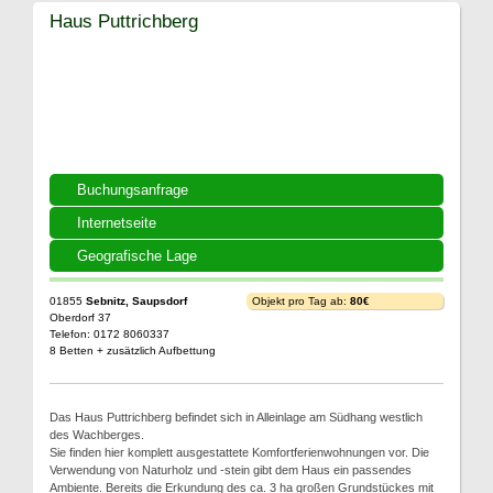
Haus Puttrichberg
Buchungsanfrage
Internetseite
Geografische Lage
01855
Sebnitz, Saupsdorf
Objekt pro Tag ab:
80€
Oberdorf 37
Telefon: 0172 8060337
8 Betten + zusätzlich Aufbettung
Das Haus Puttrichberg befindet sich in Alleinlage am Südhang westlich
des Wachberges.
Sie finden hier komplett ausgestattete Komfortferienwohnungen vor. Die
Verwendung von Naturholz und -stein gibt dem Haus ein passendes
Ambiente. Bereits die Erkundung des ca. 3 ha großen Grundstückes mit