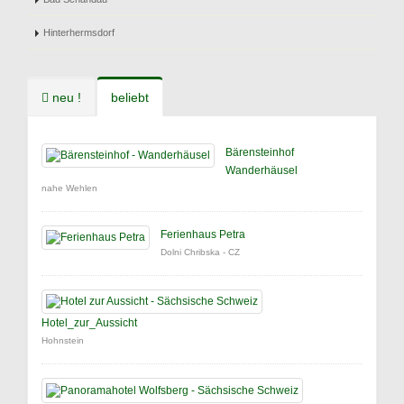
Hinterhermsdorf
neu !
beliebt
Bärensteinhof
Wanderhäusel
nahe Wehlen
Ferienhaus Petra
Dolni Chribska - CZ
Hotel_zur_Aussicht
Hohnstein