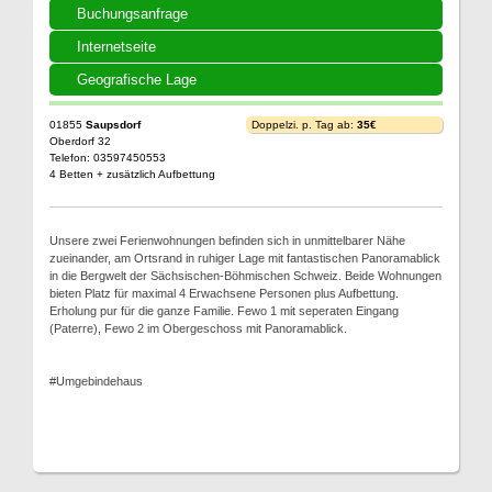
Buchungsanfrage
Internetseite
Geografische Lage
01855
Saupsdorf
Doppelzi. p. Tag ab:
35€
Oberdorf 32
Telefon: 03597450553
4 Betten + zusätzlich Aufbettung
Unsere zwei Ferienwohnungen befinden sich in unmittelbarer Nähe
zueinander, am Ortsrand in ruhiger Lage mit fantastischen Panoramablick
in die Bergwelt der Sächsischen-Böhmischen Schweiz. Beide Wohnungen
bieten Platz für maximal 4 Erwachsene Personen plus Aufbettung.
Erholung pur für die ganze Familie. Fewo 1 mit seperaten Eingang
(Paterre), Fewo 2 im Obergeschoss mit Panoramablick.
#Umgebindehaus