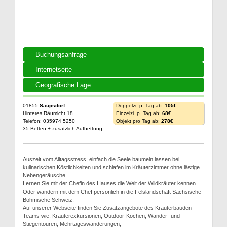
Buchungsanfrage
Internetseite
Geografische Lage
01855
Saupsdorf
Doppelzi. p. Tag ab:
105€
Hinteres Räumicht 18
Einzelzi. p. Tag ab:
68€
Telefon: 035974 5250
Objekt pro Tag ab:
278€
35 Betten + zusätzlich Aufbettung
Auszeit vom Alltagsstress, einfach die Seele baumeln lassen bei
kulinarischen Köstlichkeiten und schlafen im Kräuterzimmer ohne lästige
Nebengeräusche.
Lernen Sie mit der Chefin des Hauses die Welt der Wildkräuter kennen.
Oder wandern mit dem Chef persönlich in die Felslandschaft Sächsische-
Böhmische Schweiz.
Auf unserer Webseite finden Sie Zusatzangebote des Kräuterbauden-
Teams wie: Kräuterexkursionen, Outdoor-Kochen, Wander- und
Stiegentouren, Mehrtageswanderungen,