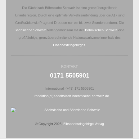
Die Sächsisch-Böhmische Schweiz ist eine grenzübergreifende
Urlaubsregion. Durch eine optimale Verkehrsanbindung über die A17 sind
Großstädte wie Prag und Dresden nur ein bis zwei Stunden entfernt. Die
Sächsische Schweiz
bildet gemeinsam mit der
Böhmischen Schweiz
eine
großflächige, grenzüberschreitende Nationalparkzone innerhalb des
Elbsandsteingebirges
.
KONTAKT
0171 5505901
International: (+49) 171 5505901
redaktion(at)saechsisch-boehmische-schweiz.de
© Copyright 2026,
Elbsandsteingebirge Verlag