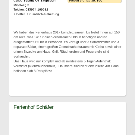
01855
Sebnitz OT Saupsdorf
Person pro Tag ab:
30€
Mittelweg 5
Telefon: 035974 169982
7 Betten + zusätzlich Aufbettung
Wir haben das Ferienhaus 2017 komplett saniert. Es bietet Ihnen auf 150
qm alles, was Sie für einen erholsamen Urlaub benötigen und ist
ausgestattet für 6 bis 8 Personen. Es verfügt über 3 Schlafzimmer und 3
separate Bäder, einem großen Gemeinschaftsraum mit Küche sowie einer
urigen Sitzecke am Haus. Grill, Räucherofen und Feuerstelle sind
vorhanden.
Das Haus wird nur komplett und ab mindestens 5 Tagen Aufenthalt
vermietet (Nichtraucherhaus). Haustiere sind nicht erwünscht. Am Haus
befinden sich 3 Parkplätze.
Ferienhof Schäfer