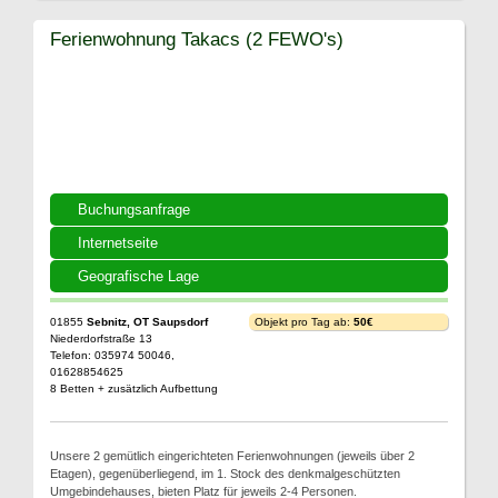
Ferienwohnung Takacs (2 FEWO's)
Buchungsanfrage
Internetseite
Geografische Lage
01855
Sebnitz, OT Saupsdorf
Objekt pro Tag ab:
50€
Niederdorfstraße 13
Telefon: 035974 50046,
01628854625
8 Betten + zusätzlich Aufbettung
Unsere 2 gemütlich eingerichteten Ferienwohnungen (jeweils über 2
Etagen), gegenüberliegend, im 1. Stock des denkmalgeschützten
Umgebindehauses, bieten Platz für jeweils 2-4 Personen.