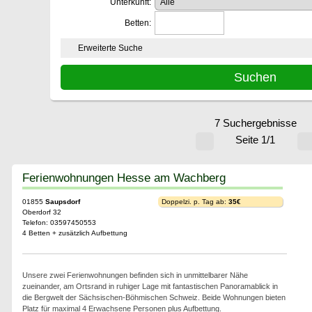
Unterkunft:
Betten:
Erweiterte Suche
7 Suchergebnisse
Seite 1/1
Ferienwohnungen Hesse am Wachberg
01855
Saupsdorf
Doppelzi. p. Tag ab:
35€
Oberdorf 32
Telefon: 03597450553
4 Betten + zusätzlich Aufbettung
Unsere zwei Ferienwohnungen befinden sich in unmittelbarer Nähe
zueinander, am Ortsrand in ruhiger Lage mit fantastischen Panoramablick in
die Bergwelt der Sächsischen-Böhmischen Schweiz. Beide Wohnungen bieten
Platz für maximal 4 Erwachsene Personen plus Aufbettung.