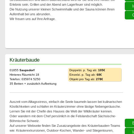
Erlebnis sein. Grillen und der Abend am Lagerfeuer sind möglich.
I
Die Nutzung unserer kleinen Schwimmhalle und der Sauna können Ihren
Aufenthalt bei uns abrunden.
G
Wir freuen uns auf Ihre Anfrage.
Kräuterbaude
01855
Saupsdorf
Doppelzi. p. Tag ab:
105€
Hinteres Räumicht 18
Einzelzi. p. Tag ab:
68€
Telefon: 035974 5250
Objekt pro Tag ab:
278€
35 Betten + zusätzlich Aufbettung
Auszeit vom Alltagsstress, einfach die Seele baumeln lassen bei kulinarischen
Köstlichkeiten und schlafen im Kräuterzimmer ohne lästige Nebengeräusche.
Lernen Sie mit der Chefin des Hauses die Welt der Wildkräuter kennen.
Oder wandern mit dem Chef persönlich in die Felslandschaft Sächsische-
Böhmische Schweiz.
Auf unserer Webseite finden Sie Zusatzangebote des Kräuterbauden-Teams
wie: Kräuterexkursionen, Outdoor-Kochen, Wander- und Stiegentouren,
I