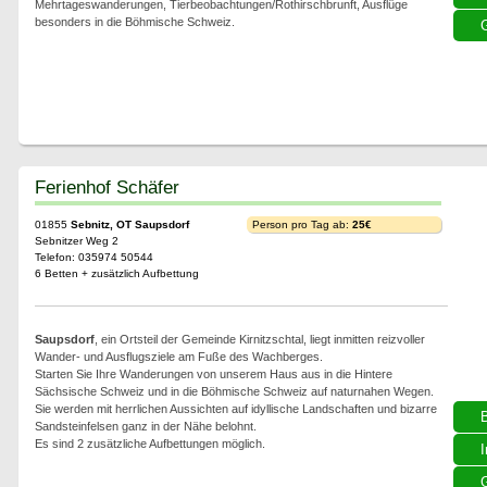
Mehrtageswanderungen, Tierbeobachtungen/Rothirschbrunft, Ausflüge
besonders in die Böhmische Schweiz.
G
Ferienhof Schäfer
01855
Sebnitz, OT Saupsdorf
Person pro Tag ab:
25€
Sebnitzer Weg 2
Telefon: 035974 50544
6 Betten + zusätzlich Aufbettung
Saupsdorf
, ein Ortsteil der Gemeinde Kirnitzschtal, liegt inmitten reizvoller
Wander- und Ausflugsziele am Fuße des Wachberges.
Starten Sie Ihre Wanderungen von unserem Haus aus in die Hintere
Sächsische Schweiz und in die Böhmische Schweiz auf naturnahen Wegen.
Sie werden mit herrlichen Aussichten auf idyllische Landschaften und bizarre
Sandsteinfelsen ganz in der Nähe belohnt.
Es sind 2 zusätzliche Aufbettungen möglich.
I
G