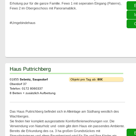
Erholung pur für die ganze Familie. Fewo 1 mit seperaten Eingang (Paterre),
Fewo 2 im Obergeschoss mit Panoramablick.
I
#Umgebindehaus
G
Haus Puttrichberg
01855
Sebnitz, Saupsdorf
Objekt pro Tag ab:
80€
Oberdorf 37
Telefon: 0172 8060337
8 Betten + zusätzlich Aufbettung
Das Haus Puttrichberg befindet sich in Alleinlage am Südhang westlich des
Wachberges.
Sie finden hier komplett ausgestattete Komfortferienwohnungen vor. Die
Verwendung von Naturholz und -stein gibt dem Haus ein passendes Ambiente.
Bereits die Erkundung des ca. 3 ha großen Grundstückes mit
Streuobstwiesen und altem Baumbestand wird für Sie und Ihre Kinder ein