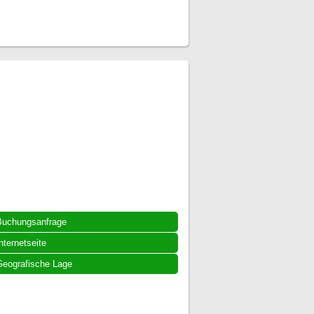
Buchungsanfrage
nternetseite
eografische Lage