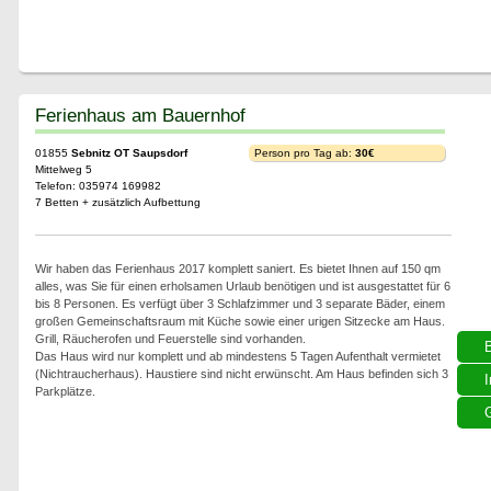
Ferienhaus am Bauernhof
01855
Sebnitz OT Saupsdorf
Person pro Tag ab:
30€
Mittelweg 5
Telefon: 035974 169982
7 Betten + zusätzlich Aufbettung
Wir haben das Ferienhaus 2017 komplett saniert. Es bietet Ihnen auf 150 qm
alles, was Sie für einen erholsamen Urlaub benötigen und ist ausgestattet für 6
bis 8 Personen. Es verfügt über 3 Schlafzimmer und 3 separate Bäder, einem
großen Gemeinschaftsraum mit Küche sowie einer urigen Sitzecke am Haus.
Grill, Räucherofen und Feuerstelle sind vorhanden.
Das Haus wird nur komplett und ab mindestens 5 Tagen Aufenthalt vermietet
(Nichtraucherhaus). Haustiere sind nicht erwünscht. Am Haus befinden sich 3
I
Parkplätze.
G