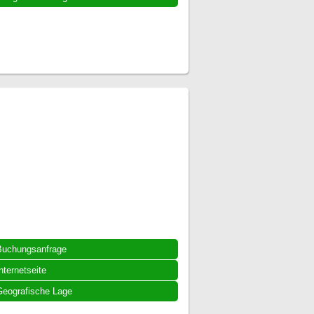
Buchungsanfrage
nternetseite
eografische Lage