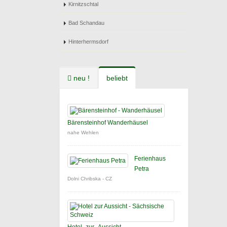
Kirnitzschtal
Bad Schandau
Hinterhermsdorf
neu !
beliebt
Bärensteinhof Wanderhäusel
nahe Wehlen
Ferienhaus
Petra
Dolni Chribska - CZ