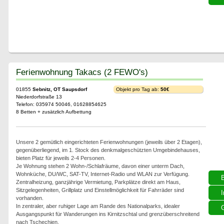
Ferienwohnung Takacs (2 FEWO's)
01855
Sebnitz, OT Saupsdorf
Objekt pro Tag ab:
50€
Niederdorfstraße 13
Telefon: 035974 50046, 01628854625
8 Betten + zusätzlich Aufbettung
Unsere 2 gemütlich eingerichteten Ferienwohnungen (jeweils über 2 Etagen),
gegenüberliegend, im 1. Stock des denkmalgeschützten Umgebindehauses,
bieten Platz für jeweils 2-4 Personen.
Je Wohnung stehen 2 Wohn-/Schlafräume, davon einer unterm Dach,
Wohnküche, DU/WC, SAT-TV, Internet-Radio und WLAN zur Verfügung.
Zentralheizung, ganzjährige Vermietung, Parkplätze direkt am Haus,
Sitzgelegenheiten, Grillplatz und Einstellmöglichkeit für Fahrräder sind
I
vorhanden.
In zentraler, aber ruhiger Lage am Rande des Nationalparks, idealer
G
Ausgangspunkt für Wanderungen ins Kirnitzschtal und grenzüberschreitend
nach Tschechien.