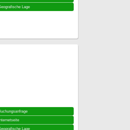
eografische Lage
Buchungsanfrage
nternetseite
eografische Lage