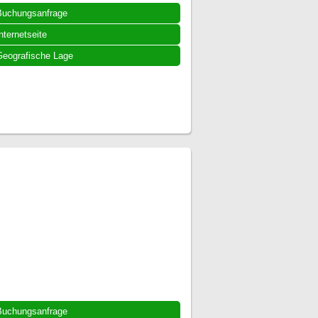
Buchungsanfrage
nternetseite
eografische Lage
Buchungsanfrage