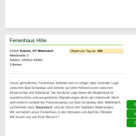
Ferienhaus Hille
01855
Sebnitz, OT Mittelndorf
Objekt pro Tag ab:
40€
Mittelstraße 3
Telefon: 035022 40561
5 Betten
Unser gemütliches Ferienhaus befindet sich in ruhiger aber zentraler Lage
zwischen Bad Schandau und Sebnitz auf dem Höhenrücken zwischen
Kirnitzschtal und Sebnitztal. Die herrliche Lage bietet die Möglichkeit für
wunderschöne und ausgedehnte Wanderungen direkt ab Unterkunft. Nicht
weit entfernt verläuft der Panoramaweg von Bad Schandau über Mittelndorf,
Lichtenhain nach
Saupsdorf
, und ein Stück des beliebten Malerweges.
Wir vermieten unser Ferienhaus in den Monaten von April bis Oktober.
I
Wir freuen uns auf Ihren Besuch !
G