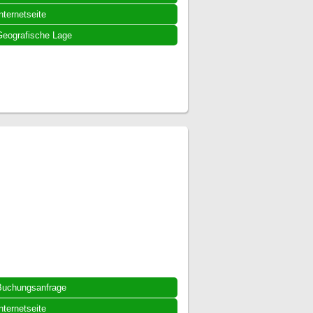
nternetseite
eografische Lage
Buchungsanfrage
nternetseite