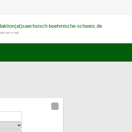
daktion(at)saechsisch-boehmische-schweiz.de
akt per e-mail