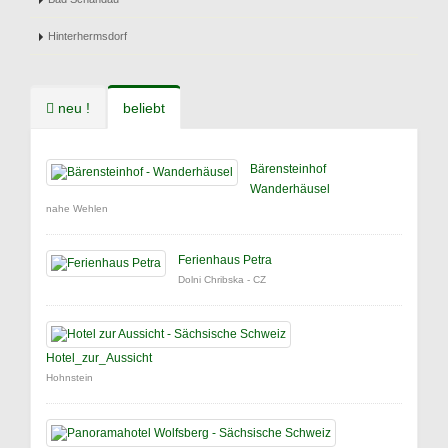
Hinterhermsdorf
neu !
beliebt
Bärensteinhof
Wanderhäusel
nahe Wehlen
Ferienhaus Petra
Dolni Chribska - CZ
Hotel_zur_Aussicht
Hohnstein