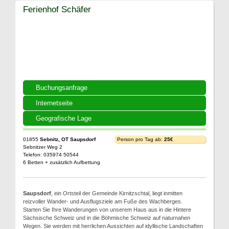
Ferienhof Schäfer
Buchungsanfrage
Internetseite
Geografische Lage
01855
Sebnitz, OT Saupsdorf
Person pro Tag ab:
25€
Sebnitzer Weg 2
Telefon: 035974 50544
6 Betten + zusätzlich Aufbettung
Saupsdorf
, ein Ortsteil der Gemeinde Kirnitzschtal, liegt inmitten
reizvoller Wander- und Ausflugsziele am Fuße des Wachberges.
Starten Sie Ihre Wanderungen von unserem Haus aus in die Hintere
Sächsische Schweiz und in die Böhmische Schweiz auf naturnahen
Wegen. Sie werden mit herrlichen Aussichten auf idyllische Landschaften