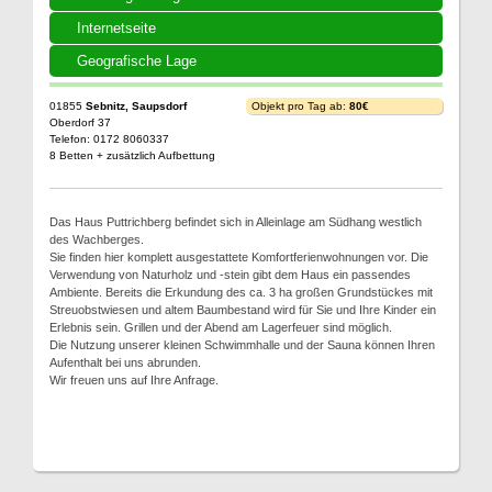
Internetseite
Geografische Lage
01855
Sebnitz, Saupsdorf
Objekt pro Tag ab:
80€
Oberdorf 37
Telefon: 0172 8060337
8 Betten + zusätzlich Aufbettung
Das Haus Puttrichberg befindet sich in Alleinlage am Südhang westlich
des Wachberges.
Sie finden hier komplett ausgestattete Komfortferienwohnungen vor. Die
Verwendung von Naturholz und -stein gibt dem Haus ein passendes
Ambiente. Bereits die Erkundung des ca. 3 ha großen Grundstückes mit
Streuobstwiesen und altem Baumbestand wird für Sie und Ihre Kinder ein
Erlebnis sein. Grillen und der Abend am Lagerfeuer sind möglich.
Die Nutzung unserer kleinen Schwimmhalle und der Sauna können Ihren
Aufenthalt bei uns abrunden.
Wir freuen uns auf Ihre Anfrage.