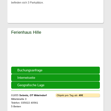
befinden sich 3 Parkplätze.
Ferienhaus Hille
Buchungsanfrage
Internetseite
Geografische Lage
01855
Sebnitz, OT Mittelndorf
Objekt pro Tag ab:
40€
Mittelstraße 3
Telefon: 035022 40561
5 Betten