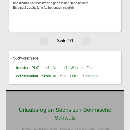
und bizarre Sandsteinfelsen ganz in der Nähe belohnt.
Es sind 2 zusätzliche Aufbettungen möglich.
Seite 1/1
Suchvorschläge
Hrensko
Pfaffendorf
Altendorf
Wehlen
Elbtal
Bad Schandau
Schmilka
Süd
Hütte
Kamenice
Urlaubsregion Sächsisch-Böhmische
Schweiz
Die Sächsisch-Böhmische Schweiz ist eine grenzübergreifende