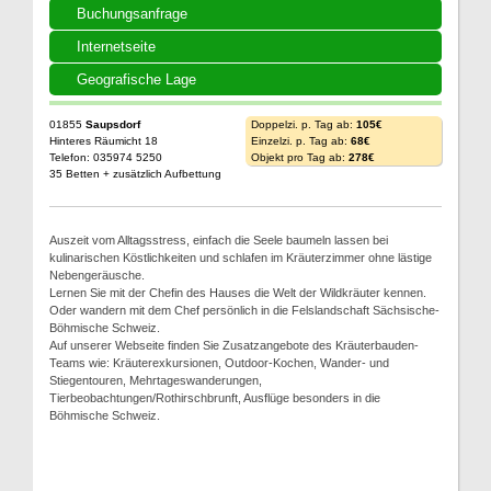
Buchungsanfrage
Internetseite
Geografische Lage
01855
Saupsdorf
Doppelzi. p. Tag ab:
105€
Hinteres Räumicht 18
Einzelzi. p. Tag ab:
68€
Telefon: 035974 5250
Objekt pro Tag ab:
278€
35 Betten + zusätzlich Aufbettung
Auszeit vom Alltagsstress, einfach die Seele baumeln lassen bei
kulinarischen Köstlichkeiten und schlafen im Kräuterzimmer ohne lästige
Nebengeräusche.
Lernen Sie mit der Chefin des Hauses die Welt der Wildkräuter kennen.
Oder wandern mit dem Chef persönlich in die Felslandschaft Sächsische-
Böhmische Schweiz.
Auf unserer Webseite finden Sie Zusatzangebote des Kräuterbauden-
Teams wie: Kräuterexkursionen, Outdoor-Kochen, Wander- und
Stiegentouren, Mehrtageswanderungen,
Tierbeobachtungen/Rothirschbrunft, Ausflüge besonders in die
Böhmische Schweiz.