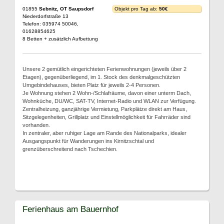
01855
Sebnitz, OT Saupsdorf
Objekt pro Tag ab:
50€
Niederdorfstraße 13
Telefon: 035974 50046,
01628854625
8 Betten + zusätzlich Aufbettung
Unsere 2 gemütlich eingerichteten Ferienwohnungen (jeweils über 2
Etagen), gegenüberliegend, im 1. Stock des denkmalgeschützten
Umgebindehauses, bieten Platz für jeweils 2-4 Personen.
Je Wohnung stehen 2 Wohn-/Schlafräume, davon einer unterm Dach,
Wohnküche, DU/WC, SAT-TV, Internet-Radio und WLAN zur Verfügung.
Zentralheizung, ganzjährige Vermietung, Parkplätze direkt am Haus,
Sitzgelegenheiten, Grillplatz und Einstellmöglichkeit für Fahrräder sind
vorhanden.
In zentraler, aber ruhiger Lage am Rande des Nationalparks, idealer
Ausgangspunkt für Wanderungen ins Kirnitzschtal und
grenzüberschreitend nach Tschechien.
Ferienhaus am Bauernhof