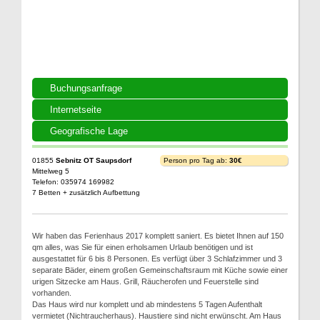
Buchungsanfrage
Internetseite
Geografische Lage
01855
Sebnitz OT Saupsdorf
Person pro Tag ab:
30€
Mittelweg 5
Telefon: 035974 169982
7 Betten + zusätzlich Aufbettung
Wir haben das Ferienhaus 2017 komplett saniert. Es bietet Ihnen auf 150
qm alles, was Sie für einen erholsamen Urlaub benötigen und ist
ausgestattet für 6 bis 8 Personen. Es verfügt über 3 Schlafzimmer und 3
separate Bäder, einem großen Gemeinschaftsraum mit Küche sowie einer
urigen Sitzecke am Haus. Grill, Räucherofen und Feuerstelle sind
vorhanden.
Das Haus wird nur komplett und ab mindestens 5 Tagen Aufenthalt
vermietet (Nichtraucherhaus). Haustiere sind nicht erwünscht. Am Haus