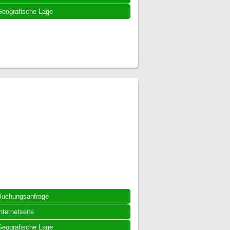
eografische Lage
Buchungsanfrage
nternetseite
eografische Lage