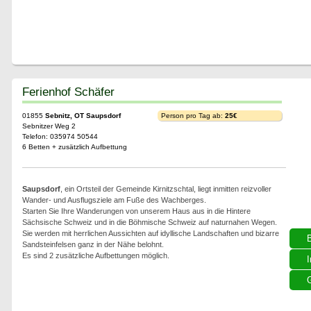
Ferienhof Schäfer
01855
Sebnitz, OT Saupsdorf
Person pro Tag ab:
25€
Sebnitzer Weg 2
Telefon: 035974 50544
6 Betten + zusätzlich Aufbettung
Saupsdorf
, ein Ortsteil der Gemeinde Kirnitzschtal, liegt inmitten reizvoller
Wander- und Ausflugsziele am Fuße des Wachberges.
Starten Sie Ihre Wanderungen von unserem Haus aus in die Hintere
Sächsische Schweiz und in die Böhmische Schweiz auf naturnahen Wegen.
Sie werden mit herrlichen Aussichten auf idyllische Landschaften und bizarre
Sandsteinfelsen ganz in der Nähe belohnt.
Es sind 2 zusätzliche Aufbettungen möglich.
I
G