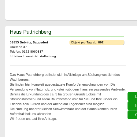
Haus Puttrichberg
01855
Sebnitz, Saupsdorf
Objekt pro Tag ab:
80€
Oberdorf 37
Telefon: 0172 8060337
8 Betten + zusätzlich Aufbettung
Das Haus Puttrichberg befindet sich in Alleinlage am Südhang westlich des
Wachberges.
Sie finden hier komplett ausgestattete Komfortferienwohnungen vor. Die
Verwendung von Naturholz und -stein gibt dem Haus ein passendes Ambiente.
Bereits die Erkundung des ca. 3 ha großen Grundstückes mit
Streuobstwiesen und altem Baumbestand wird für Sie und Ihre Kinder ein
Erlebnis sein. Grillen und der Abend am Lagerfeuer sind möglich.
I
Die Nutzung unserer kleinen Schwimmhalle und der Sauna können Ihren
Aufenthalt bei uns abrunden.
G
Wir freuen uns auf Ihre Anfrage.