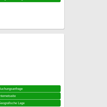
Buchungsanfrage
nternetseite
eografische Lage