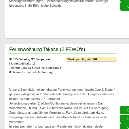
Mehrtageswanderungen, Tierbeobachtungen/Rothirschbrunft, Ausflüge
besonders in die Böhmische Schweiz.
G
Ferienwohnung Takacs (2 FEWO's)
01855
Sebnitz, OT Saupsdorf
Objekt pro Tag ab:
50€
Niederdorfstraße 13
Telefon: 035974 50046, 01628854625
8 Betten + zusätzlich Aufbettung
Unsere 2 gemütlich eingerichteten Ferienwohnungen (jeweils über 2 Etagen),
gegenüberliegend, im 1. Stock des denkmalgeschützten Umgebindehauses,
bieten Platz für jeweils 2-4 Personen.
Je Wohnung stehen 2 Wohn-/Schlafräume, davon einer unterm Dach,
Wohnküche, DU/WC, SAT-TV, Internet-Radio und WLAN zur Verfügung.
Zentralheizung, ganzjährige Vermietung, Parkplätze direkt am Haus,
Sitzgelegenheiten, Grillplatz und Einstellmöglichkeit für Fahrräder sind
I
vorhanden.
In zentraler, aber ruhiger Lage am Rande des Nationalparks, idealer
G