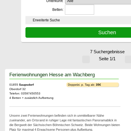
Unterkunft:
Betten:
Erweiterte Suche
7 Suchergebnisse
Seite 1/1
Ferienwohnungen Hesse am Wachberg
01855
Saupsdorf
Doppelzi. p. Tag ab:
35€
Oberdorf 32
Telefon: 03597450553
4 Betten + zusätzlich Aufbettung
Unsere zwei Ferienwohnungen befinden sich in unmittelbarer Nähe
zueinander, am Ortsrand in ruhiger Lage mit fantastischen Panoramablick in
die Bergwelt der Sächsischen-Böhmischen Schweiz. Beide Wohnungen bieten
Platz für maximal 4 Erwachsene Personen plus Aufbettung.