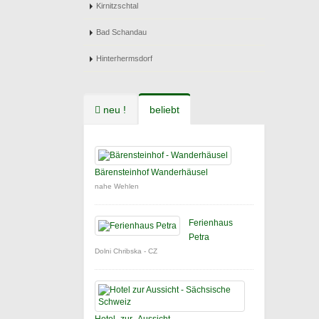
Kirnitzschtal
Bad Schandau
Hinterhermsdorf
neu !
beliebt
Bärensteinhof Wanderhäusel
nahe Wehlen
Ferienhaus
Petra
Dolni Chribska - CZ