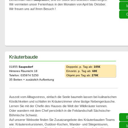
Wir vermieten unser Ferienhaus in den Monaten von April bis Oktober.
I
Wir freuen uns auf Ihren Besuch !
G
Kräuterbaude
01855
Saupsdorf
Doppelzi. p. Tag ab:
105€
Hinteres Räumicht 18
Einzelzi. p. Tag ab:
68€
Telefon: 035974 5250
Objekt pro Tag ab:
278€
35 Betten + zusätzlich Aufbettung
Auszeit vom Alltagsstress, einfach die Seele baumeln lassen bei kulinarischen
Köstlichkeiten und schlafen im Kräuterzimmer ohne lästige Nebengeräusche.
Lernen Sie mit der Chefin des Hauses die Welt der Wildkräuter kennen.
Oder wandern mit dem Chef persönlich in die Felslandschaft Sächsische-
Böhmische Schweiz.
Auf unserer Webseite finden Sie Zusatzangebote des Kräuterbauden-Teams
wie: Kräuterexkursionen, Outdoor-Kochen, Wander- und Stiegentouren,
I