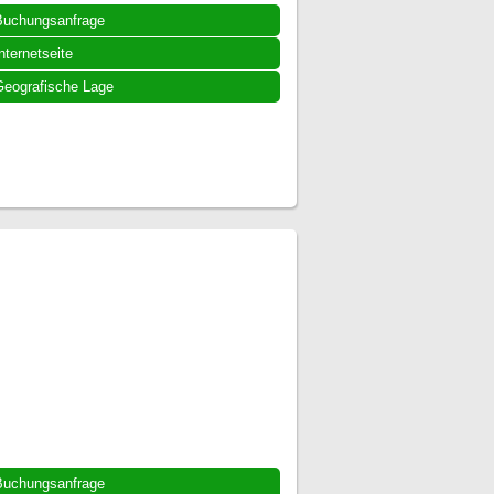
Buchungsanfrage
nternetseite
eografische Lage
Buchungsanfrage