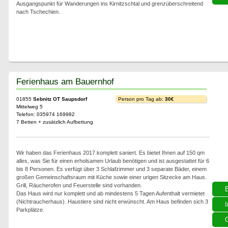
Ausgangspunkt für Wanderungen ins Kirnitzschtal und grenzüberschreitend
nach Tschechien.
Ferienhaus am Bauernhof
01855
Sebnitz OT Saupsdorf
Person pro Tag ab:
30€
Mittelweg 5
Telefon: 035974 169982
7 Betten + zusätzlich Aufbettung
Wir haben das Ferienhaus 2017 komplett saniert. Es bietet Ihnen auf 150 qm
alles, was Sie für einen erholsamen Urlaub benötigen und ist ausgestattet für 6
bis 8 Personen. Es verfügt über 3 Schlafzimmer und 3 separate Bäder, einem
großen Gemeinschaftsraum mit Küche sowie einer urigen Sitzecke am Haus.
Grill, Räucherofen und Feuerstelle sind vorhanden.
Das Haus wird nur komplett und ab mindestens 5 Tagen Aufenthalt vermietet
(Nichtraucherhaus). Haustiere sind nicht erwünscht. Am Haus befinden sich 3
I
Parkplätze.
G