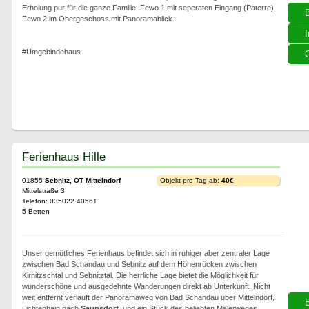
Erholung pur für die ganze Familie. Fewo 1 mit seperaten Eingang (Paterre),
Fewo 2 im Obergeschoss mit Panoramablick.
I
#Umgebindehaus
G
Ferienhaus Hille
01855
Sebnitz, OT Mittelndorf
Objekt pro Tag ab:
40€
Mittelstraße 3
Telefon: 035022 40561
5 Betten
Unser gemütliches Ferienhaus befindet sich in ruhiger aber zentraler Lage
zwischen Bad Schandau und Sebnitz auf dem Höhenrücken zwischen
Kirnitzschtal und Sebnitztal. Die herrliche Lage bietet die Möglichkeit für
wunderschöne und ausgedehnte Wanderungen direkt ab Unterkunft. Nicht
weit entfernt verläuft der Panoramaweg von Bad Schandau über Mittelndorf,
Lichtenhain nach
Saupsdorf
, und ein Stück des beliebten Malerweges.