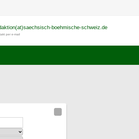
daktion(at)saechsisch-boehmische-schweiz.de
akt per e-mail