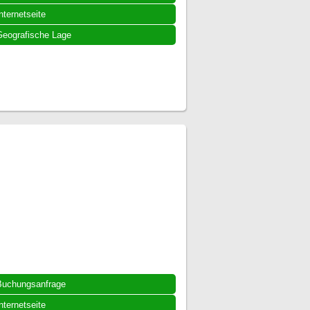
nternetseite
eografische Lage
Buchungsanfrage
nternetseite