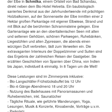
der Elbe in
Schmilka
, einem Ortsteil von Bad Schandau,
direkt neben dem Bio-Hotel Helvetia. Ein baubiologisch
saniertes Denkmal aus der Jahrhundertwende mit prächtigen
Holzbalkonen, auf der Sonnenseite der Elbe inmitten einer 2
Hektar großen Parkanlage mit eigener Elbwiese, Strand und
mit Blick auf die berühmten Schrammsteine gelegen. Eine
Gartenanlage wie an den oberitalienischen Seen mit alten
und seltenen Gehölzen, schönen Parkwegen, Ruhebänken,
Liegestühlen und alten Zypressen, die abends einen
würzigen Duft verbreiten, lädt zum Verweilen ein. Die
extravaganten Interieurs der Doppelzimmer und Suiten sind
das Ergebnis der zahlreichen Reisen der Gastgeber. Sie
erzählen Geschichten von Spanien über China, von Indien
bis Japan, individuell & einmalig. In 8 Tagen um die Welt!
Diese Leistungen sind im Zimmerpreis inklusive:
- Bio-Langschläfer-Frühstücksbuffet bis 12 Uhr
- Bio-4-Gänge-Abendmenü 18 und 20 Uhr
- Nutzung des Badehauses mit Panoramasaunen und
Ruhebereichen, inkl. Saunatücher
- Tägliche Rituale, wie geführte Wanderungen, Yoga,
Lesungen, Musik & Konzerte, Kinoabende, Vorträge u.v.m.
- Parkplatz