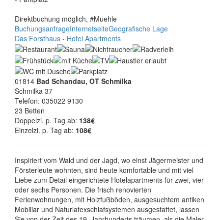
Direktbuchung möglich, #Muehle
Buchungsanfrage
Internetseite
Geografische Lage
Das Forsthaus - Hotel Apartments
01814
Bad Schandau, OT Schmilka
Schmilka 37
Telefon: 035022 9130
23 Betten
Doppelzi. p. Tag ab:
138€
Einzelzi. p. Tag ab:
108€
Inspiriert vom Wald und der Jagd, wo einst Jägermeister und
Försterleute wohnten, sind heute komfortable und mit viel
Liebe zum Detail eingerichtete Hotelapartments für zwei, vier
oder sechs Personen. Die frisch renovierten
Ferienwohnungen, mit Holzfußböden, ausgesuchtem antiken
Mobiliar und Naturlatexschlafsystemen ausgestattet, lassen
Sie von der Zeit des 19. Jahrhunderts träumen, als die Maler