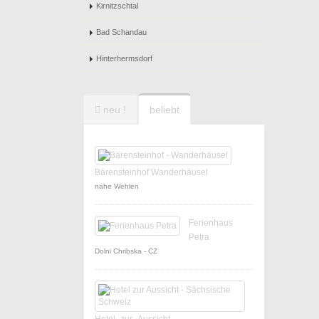
Kirnitzschtal
Bad Schandau
Hinterhermsdorf
neu !
beliebt
Bärensteinhof Wanderhäusel
nahe Wehlen
Ferienhaus
Petra
Dolni Chribska - CZ