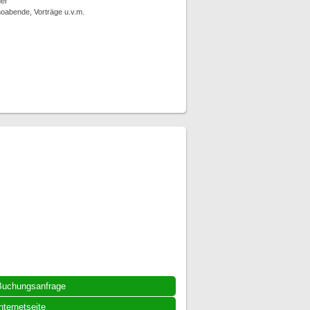
er
noabende, Vorträge u.v.m.
Buchungsanfrage
nternetseite