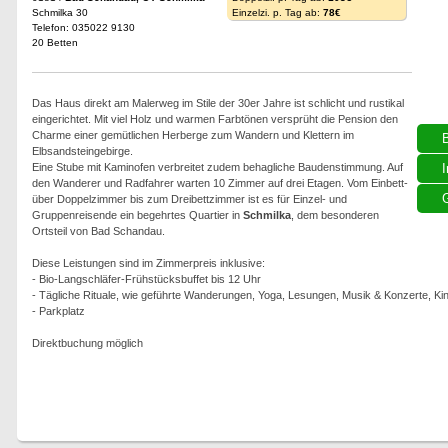
Schmilka 30
Einzelzi. p. Tag ab:
78€
Telefon: 035022 9130
20 Betten
Das Haus direkt am Malerweg im Stile der 30er Jahre ist schlicht und rustikal
eingerichtet. Mit viel Holz und warmen Farbtönen versprüht die Pension den
Charme einer gemütlichen Herberge zum Wandern und Klettern im
Elbsandsteingebirge.
Eine Stube mit Kaminofen verbreitet zudem behagliche Baudenstimmung. Auf
I
den Wanderer und Radfahrer warten 10 Zimmer auf drei Etagen. Vom Einbett-
G
über Doppelzimmer bis zum Dreibettzimmer ist es für Einzel- und
Gruppenreisende ein begehrtes Quartier in
Schmilka
, dem besonderen
Ortsteil von Bad Schandau.
Diese Leistungen sind im Zimmerpreis inklusive:
- Bio-Langschläfer-Frühstücksbuffet bis 12 Uhr
- Tägliche Rituale, wie geführte Wanderungen, Yoga, Lesungen, Musik & Konzerte, Ki
- Parkplatz
Direktbuchung möglich