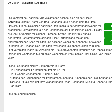
20 Betten + zusätzlich Aufbettung
Die komplett neu sanierte Villa Waldfrieden befindet sich an der Elbe in
Schmilka
, einem Ortsteil von Bad Schandau, direkt neben dem Bio-Hotel
Helvetia. Ein baubiologisch saniertes Denkmal aus der Jahrhundertwende mit
prächtigen Holzbalkonen, auf der Sonnenseite der Elbe inmitten einer 2 Hektar
großen Parkanlage mit eigener Elbwiese, Strand und mit Blick auf die
I
berühmten Schrammsteine gelegen. Eine Gartenanlage wie an den
G
oberitalienischen Seen mit alten und seltenen Gehölzen, schönen Parkwegen,
Ruhebänken, Liegestühlen und alten Zypressen, die abends einen würzigen
Duft verbreiten, lädt zum Verweilen ein. Die extravaganten Interieurs der Doppelzimm
Reisen der Gastgeber. Sie erzählen Geschichten von Spanien über China, von Indien bi
Welt!
Diese Leistungen sind im Zimmerpreis inklusive:
- Bio-Langschläfer-Frühstücksbuffet bis 12 Uhr
- Bio-4-Gänge-Abendmenü 18 und 20 Uhr
- Nutzung des Badehauses mit Panoramasaunen und Ruhebereichen, inkl. Saunatüch
- Tägliche Rituale, wie geführte Wanderungen, Yoga, Lesungen, Musik & Konzerte, Ki
- Parkplatz
Direktbuchung möglich