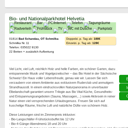
Bio- und Nationalparkhotel Helvetia
01814
Bad Schandau, OT Schmilka
Doppelzi. p. Tag ab:
188€
Schmilka Nr. 11
Einzelzi. p. Tag ab:
128€
Telefon: 035022 9130
22 Betten + zusätzlich Aufbettung
Viel Licht, viel Luft, reichlich Holz und helle Farben, ein schöner Garten, dazu
entspannende Musik und Vogelgezwitscher – das Bio Hotel in der Sächsische
Schweiz! Ein Haus voller Lebensfreude, genau wie wir. Lassen Sie sich
verzaubern von einem Ambiente aus exklusivem Ruderclub und anmutigem
Strandhausstil. In einem eindrucksvollen Naturpanorama in unverbauter
I
Elbelandschaft garantiert unsere Trilogie aus Bio Vital Küche, Gesundheits-
G
und Entspannungsangeboten (Sauna, Massagen,...) sowie Aktivsein in reiner
Natur einen viel versprechenden Urlaubsgenuss. Freuen Sie sich auf
kuschelige Räume, frische Luft und natürliche Düfte von schönem Holz.
Diese Leistungen sind im Zimmerpreis inklusive:
- Bio-Langschläfer-Frühstücksbuffet bis 12 Uhr
- Bio-4-Gänge-Abendmenü 18 und 20 Uhr