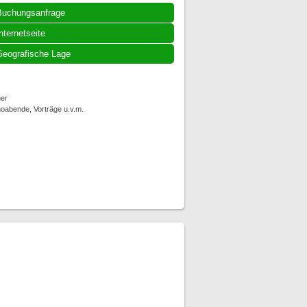
Buchungsanfrage
nternetseite
eografische Lage
er
noabende, Vorträge u.v.m.