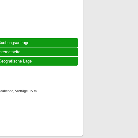
Buchungsanfrage
nternetseite
eografische Lage
noabende, Vorträge u.v.m.