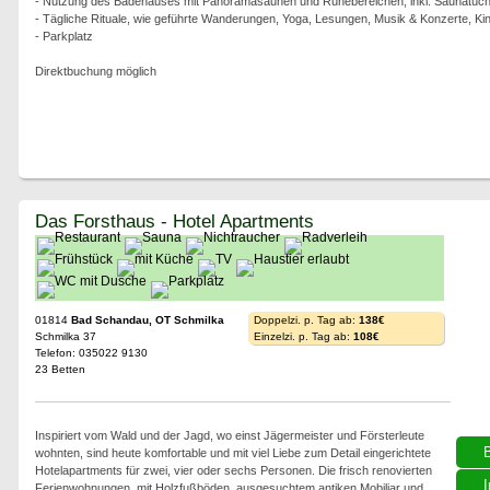
- Nutzung des Badehauses mit Panoramasaunen und Ruhebereichen, inkl. Saunatüch
- Tägliche Rituale, wie geführte Wanderungen, Yoga, Lesungen, Musik & Konzerte, Ki
- Parkplatz
Direktbuchung möglich
Das Forsthaus - Hotel Apartments
01814
Bad Schandau, OT Schmilka
Doppelzi. p. Tag ab:
138€
Schmilka 37
Einzelzi. p. Tag ab:
108€
Telefon: 035022 9130
23 Betten
Inspiriert vom Wald und der Jagd, wo einst Jägermeister und Försterleute
wohnten, sind heute komfortable und mit viel Liebe zum Detail eingerichtete
Hotelapartments für zwei, vier oder sechs Personen. Die frisch renovierten
I
Ferienwohnungen, mit Holzfußböden, ausgesuchtem antiken Mobiliar und