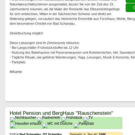
Naturlatexschlafsystemen ausgestattet, lassen Sie von der Zeit des 19.
G
Jahrhunderts träumen, als die Maler der Romantik das Elbsandsteingebirge
für sich entdeckten. Mitten in der Sächsischen Schweiz und direkt am
Malerweg gelegen, verzaubert das historische Ensemble aus Forsthaus, Mühle, Bier
dem besonderen Ortsteil von Bad Schandau.
Direktbuchung möglich
Diese Leistungen sind im Zimmerpreis inklusive:
- Bio-Langschläfer-Frühstücksbuffet bis 12 Uhr
- Nutzung des Badehauses mit Panoramasaunen und Ruhebereichen, inkl. Saunatüch
- Tägliche Rituale, wie geführte Wanderungen, Yoga, Lesungen, Musik & Konzerte, Ki
- Parkplatz
#Muehle
Hotel Pension und BergHaus "Rauschenstein"
01814
Bad Schandau, OT Schmilka
Doppelzi. p. Tag ab:
108€