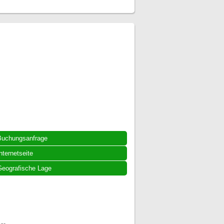
Buchungsanfrage
nternetseite
eografische Lage