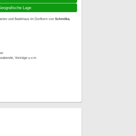
eografische Lage
garten und Badehaus im Dorfkern von
Schmilka
,
er
noabende, Vorträge u.v.m.