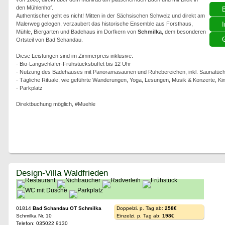
den Mühlenhof.
Authentischer geht es nicht! Mitten in der Sächsischen Schweiz und direkt am
Malerweg gelegen, verzaubert das historische Ensemble aus Forsthaus,
I
Mühle, Biergarten und Badehaus im Dorfkern von
Schmilka
, dem besonderen
G
Ortsteil von Bad Schandau.
Diese Leistungen sind im Zimmerpreis inklusive:
- Bio-Langschläfer-Frühstücksbuffet bis 12 Uhr
- Nutzung des Badehauses mit Panoramasaunen und Ruhebereichen, inkl. Saunatüch
- Tägliche Rituale, wie geführte Wanderungen, Yoga, Lesungen, Musik & Konzerte, Ki
- Parkplatz
Direktbuchung möglich, #Muehle
Design-Villa Waldfrieden
01814
Bad Schandau OT Schmilka
Doppelzi. p. Tag ab:
258€
Schmilka Nr. 10
Einzelzi. p. Tag ab:
198€
Telefon: 035022 9130