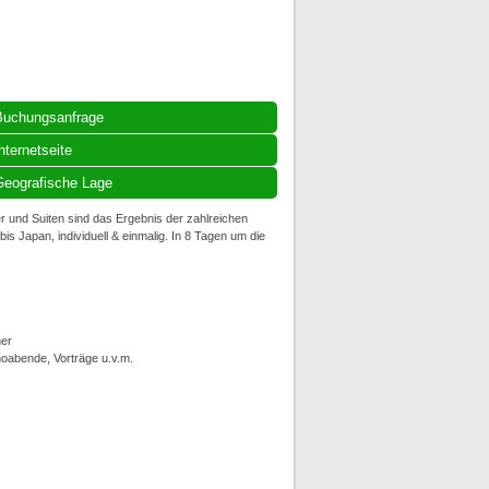
Buchungsanfrage
nternetseite
eografische Lage
er und Suiten sind das Ergebnis der zahlreichen
s Japan, individuell & einmalig. In 8 Tagen um die
er
noabende, Vorträge u.v.m.