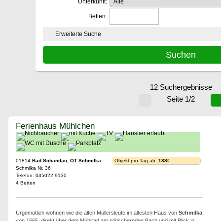
Unterkunft:
Betten:
Erweiterte Suche
12 Suchergebnisse
Seite 1/2
Ferienhaus Mühlchen
01814
Bad Schandau, OT Schmilka
Objekt pro Tag ab:
138€
Schmilka Nr. 36
Telefon: 035022 9130
4 Betten
Urgemütlich wohnen wie die alten Müllersleute im ältesten Haus von
Schmilka
von 1665, direkt über dem Mühlrad am plätschernden Bach und mit Blick in