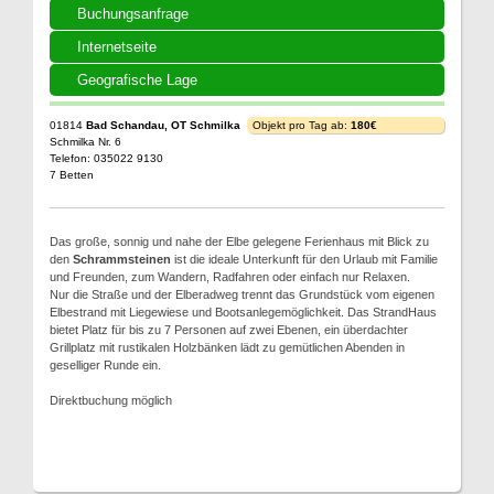
Buchungsanfrage
Internetseite
Geografische Lage
01814
Bad Schandau, OT Schmilka
Objekt pro Tag ab:
180€
Schmilka Nr. 6
Telefon: 035022 9130
7 Betten
Das große, sonnig und nahe der Elbe gelegene Ferienhaus mit Blick zu
den
Schrammsteinen
ist die ideale Unterkunft für den Urlaub mit Familie
und Freunden, zum Wandern, Radfahren oder einfach nur Relaxen.
Nur die Straße und der Elberadweg trennt das Grundstück vom eigenen
Elbestrand mit Liegewiese und Bootsanlegemöglichkeit. Das StrandHaus
bietet Platz für bis zu 7 Personen auf zwei Ebenen, ein überdachter
Grillplatz mit rustikalen Holzbänken lädt zu gemütlichen Abenden in
geselliger Runde ein.
Direktbuchung möglich