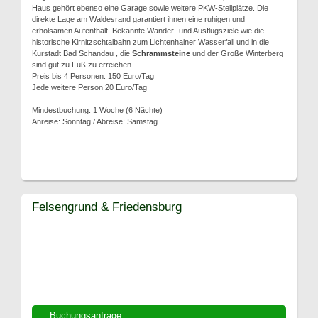
Haus gehört ebenso eine Garage sowie weitere PKW-Stellplätze. Die
direkte Lage am Waldesrand garantiert ihnen eine ruhigen und
erholsamen Aufenthalt. Bekannte Wander- und Ausflugsziele wie die
historische Kirnitzschtalbahn zum Lichtenhainer Wasserfall und in die
Kurstadt Bad Schandau , die
Schrammsteine
und der Große Winterberg
sind gut zu Fuß zu erreichen.
Preis bis 4 Personen: 150 Euro/Tag
Jede weitere Person 20 Euro/Tag
Mindestbuchung: 1 Woche (6 Nächte)
Anreise: Sonntag / Abreise: Samstag
Felsengrund & Friedensburg
Buchungsanfrage