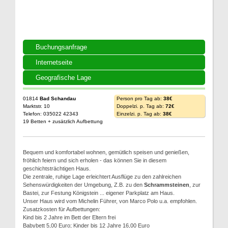
Buchungsanfrage
Internetseite
Geografische Lage
01814
Bad Schandau
Person pro Tag ab:
38€
Marktstr. 10
Doppelzi. p. Tag ab:
72€
Telefon: 035022 42343
Einzelzi. p. Tag ab:
38€
19 Betten + zusätzlich Aufbettung
Bequem und komfortabel wohnen, gemütlich speisen und genießen,
fröhlich feiern und sich erholen - das können Sie in diesem
geschichtsträchtigen Haus.
Die zentrale, ruhige Lage erleichtert Ausflüge zu den zahlreichen
Sehenswürdigkeiten der Umgebung, Z.B. zu den
Schrammsteinen
, zur
Bastei, zur Festung Königstein ... eigener Parkplatz am Haus.
Unser Haus wird vom Michelin Führer, von Marco Polo u.a. empfohlen.
Zusatzkosten für Aufbettungen:
Kind bis 2 Jahre im Bett der Eltern frei
Babybett 5,00 Euro; Kinder bis 12 Jahre 16,00 Euro