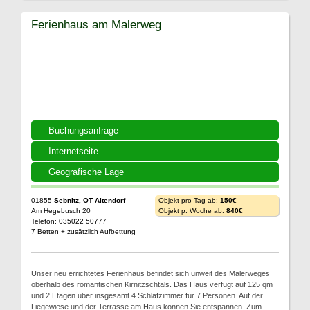
Ferienhaus am Malerweg
Buchungsanfrage
Internetseite
Geografische Lage
01855
Sebnitz, OT Altendorf
Objekt pro Tag ab:
150€
Am Hegebusch 20
Objekt p. Woche ab:
840€
Telefon: 035022 50777
7 Betten + zusätzlich Aufbettung
Unser neu errichtetes Ferienhaus befindet sich unweit des Malerweges
oberhalb des romantischen Kirnitzschtals. Das Haus verfügt auf 125 qm
und 2 Etagen über insgesamt 4 Schlafzimmer für 7 Personen. Auf der
Liegewiese und der Terrasse am Haus können Sie entspannen. Zum