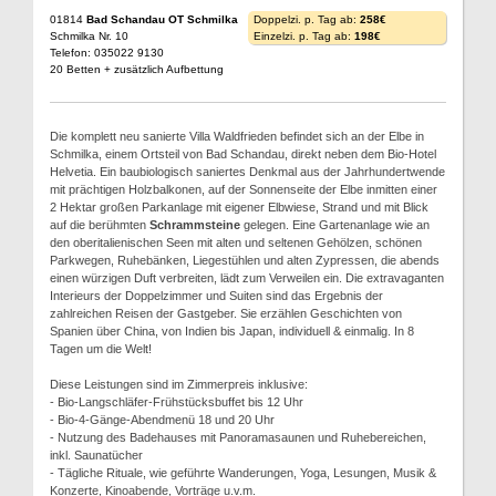
01814
Bad Schandau OT Schmilka
Doppelzi. p. Tag ab:
258€
Schmilka Nr. 10
Einzelzi. p. Tag ab:
198€
Telefon: 035022 9130
20 Betten + zusätzlich Aufbettung
Die komplett neu sanierte Villa Waldfrieden befindet sich an der Elbe in
Schmilka, einem Ortsteil von Bad Schandau, direkt neben dem Bio-Hotel
Helvetia. Ein baubiologisch saniertes Denkmal aus der Jahrhundertwende
mit prächtigen Holzbalkonen, auf der Sonnenseite der Elbe inmitten einer
2 Hektar großen Parkanlage mit eigener Elbwiese, Strand und mit Blick
auf die berühmten
Schrammsteine
gelegen. Eine Gartenanlage wie an
den oberitalienischen Seen mit alten und seltenen Gehölzen, schönen
Parkwegen, Ruhebänken, Liegestühlen und alten Zypressen, die abends
einen würzigen Duft verbreiten, lädt zum Verweilen ein. Die extravaganten
Interieurs der Doppelzimmer und Suiten sind das Ergebnis der
zahlreichen Reisen der Gastgeber. Sie erzählen Geschichten von
Spanien über China, von Indien bis Japan, individuell & einmalig. In 8
Tagen um die Welt!
Diese Leistungen sind im Zimmerpreis inklusive:
- Bio-Langschläfer-Frühstücksbuffet bis 12 Uhr
- Bio-4-Gänge-Abendmenü 18 und 20 Uhr
- Nutzung des Badehauses mit Panoramasaunen und Ruhebereichen,
inkl. Saunatücher
- Tägliche Rituale, wie geführte Wanderungen, Yoga, Lesungen, Musik &
Konzerte, Kinoabende, Vorträge u.v.m.