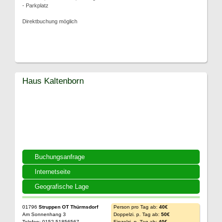
- Parkplatz
Direktbuchung möglich
Haus Kaltenborn
Buchungsanfrage
Internetseite
Geografische Lage
01796
Struppen OT Thürmsdorf
Person pro Tag ab:
40€
Am Sonnenhang 3
Doppelzi. p. Tag ab:
50€
Telefon: 0152-51856567
Einzelzi. p. Tag ab:
40€