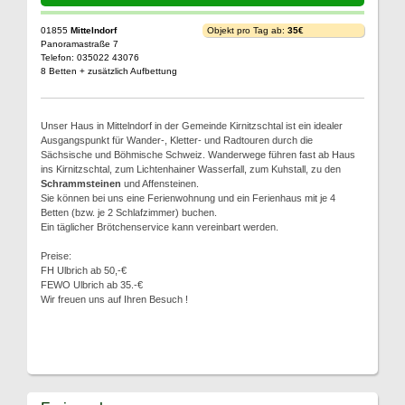
01855
Mittelndorf
Objekt pro Tag ab:
35€
Panoramastraße 7
Telefon: 035022 43076
8 Betten + zusätzlich Aufbettung
Unser Haus in Mittelndorf in der Gemeinde Kirnitzschtal ist ein idealer
Ausgangspunkt für Wander-, Kletter- und Radtouren durch die
Sächsische und Böhmische Schweiz. Wanderwege führen fast ab Haus
ins Kirnitzschtal, zum Lichtenhainer Wasserfall, zum Kuhstall, zu den
Schrammsteinen
und Affensteinen.
Sie können bei uns eine Ferienwohnung und ein Ferienhaus mit je 4
Betten (bzw. je 2 Schlafzimmer) buchen.
Ein täglicher Brötchenservice kann vereinbart werden.
Preise:
FH Ulbrich ab 50,-€
FEWO Ulbrich ab 35.-€
Wir freuen uns auf Ihren Besuch !