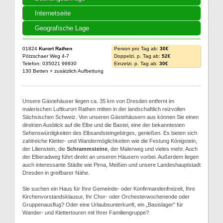
Internetseite
Geografische Lage
01824
Kurort Rathen
Person pro Tag ab:
30€
Pötzschaer Weg 4-7
Doppelzi. p. Tag ab:
52€
Telefon: 035021 99930
Einzelzi. p. Tag ab:
30€
130 Betten + zusätzlich Aufbettung
Unsere Gästehäuser liegen ca. 35 km von Dresden entfernt im
malerischen Luftkurort Rathen mitten in der landschaftlich reizvollen
Sächsischen Schweiz. Von unseren Gästehäusern aus können Sie einen
direkten Ausblick auf die Elbe und die Bastei, eine der bekanntesten
Sehenswürdigkeiten des Elbsandsteingebirges, genießen. Es bieten sich
zahlreiche Kletter- und Wandermöglichkeiten wie die Festung Königstein,
der Lilienstein, die
Schrammsteine
, der Malerweg und vieles mehr. Auch
der Elberadweg führt direkt an unseren Häusern vorbei. Außerdem liegen
auch interessante Städte wie Pirna, Meißen und unsere Landeshauptstadt
Dresden in greifbarer Nähe.
Sie suchen ein Haus für Ihre Gemeinde- oder Konfirmandenfreizeit, Ihre
Kirchenvorstandsklausur, Ihr Chor- oder Orchesterwochenende oder
Gruppenausflug? Oder eine Urlaubsunterkunft, ein „Basislager“ für
Wander- und Klettertouren mit Ihrer Familiengruppe?