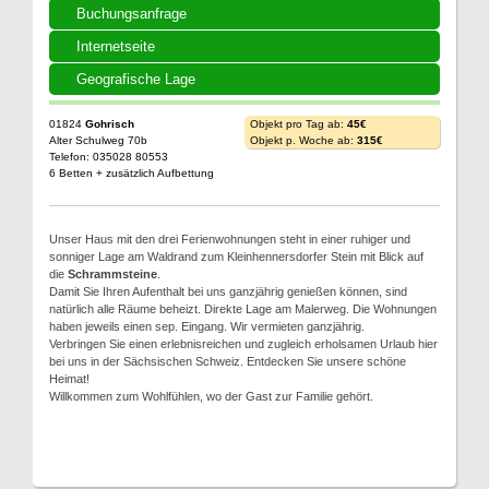
Buchungsanfrage
Internetseite
Geografische Lage
01824
Gohrisch
Objekt pro Tag ab:
45€
Alter Schulweg 70b
Objekt p. Woche ab:
315€
Telefon: 035028 80553
6 Betten + zusätzlich Aufbettung
Unser Haus mit den drei Ferienwohnungen steht in einer ruhiger und
sonniger Lage am Waldrand zum Kleinhennersdorfer Stein mit Blick auf
die
Schrammsteine
.
Damit Sie Ihren Aufenthalt bei uns ganzjährig genießen können, sind
natürlich alle Räume beheizt. Direkte Lage am Malerweg. Die Wohnungen
haben jeweils einen sep. Eingang. Wir vermieten ganzjährig.
Verbringen Sie einen erlebnisreichen und zugleich erholsamen Urlaub hier
bei uns in der Sächsischen Schweiz. Entdecken Sie unsere schöne
Heimat!
Willkommen zum Wohlfühlen, wo der Gast zur Familie gehört.