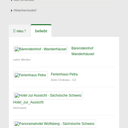
Hinterhermsdorf
neu !
beliebt
Bärensteinhof
Wanderhäusel
nahe Wehlen
Ferienhaus Petra
Dolni Chribska - CZ
Hotel_zur_Aussicht
Hohnstein