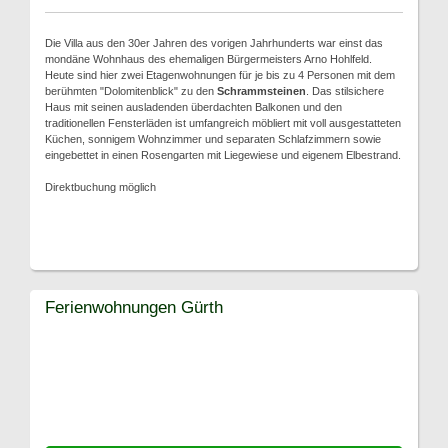
Die Villa aus den 30er Jahren des vorigen Jahrhunderts war einst das
mondäne Wohnhaus des ehemaligen Bürgermeisters Arno Hohlfeld.
Heute sind hier zwei Etagenwohnungen für je bis zu 4 Personen mit dem
berühmten "Dolomitenblick" zu den
Schrammsteinen
. Das stilsichere
Haus mit seinen ausladenden überdachten Balkonen und den
traditionellen Fensterläden ist umfangreich möbliert mit voll ausgestatteten
Küchen, sonnigem Wohnzimmer und separaten Schlafzimmern sowie
eingebettet in einen Rosengarten mit Liegewiese und eigenem Elbestrand.
Direktbuchung möglich
Ferienwohnungen Gürth