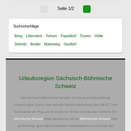
Seite 1/2
Suchvorschläge
Berg
Lilienstein
Felsen
Papstdorf
Touren
Hütte
Sebnitz
Bastei
Malerweg
Gasthof
Urlaubsregion Sächsisch-Böhmische
Schweiz
Die Sächsisch-Böhmische Schweiz ist eine grenzübergreifende
Urlaubsregion. Durch eine optimale Verkehrsanbindung über die A17 sind
Großstädte wie Prag und Dresden nur ein bis zwei Stunden entfernt. Die
Sächsische Schweiz
bildet gemeinsam mit der
Böhmischen Schweiz
eine
großflächige, grenzüberschreitende Nationalparkzone innerhalb des