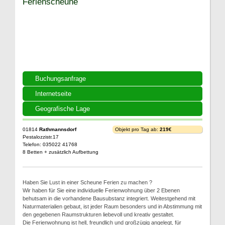
Ferienscheune
Buchungsanfrage
Internetseite
Geografische Lage
01814
Rathmannsdorf
Objekt pro Tag ab:
219€
Pestalozzistr.17
Telefon: 035022 41768
8 Betten + zusätzlich Aufbettung
Haben Sie Lust in einer Scheune Ferien zu machen ?
Wir haben für Sie eine individuelle Ferienwohnung über 2 Ebenen
behutsam in die vorhandene Bausubstanz integriert. Weitestgehend mit
Naturmaterialien gebaut, ist jeder Raum besonders und in Abstimmung mit
den gegebenen Raumstrukturen liebevoll und kreativ gestaltet.
Die Ferienwohnung ist hell, freundlich und großzügig angelegt, für