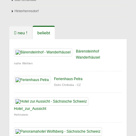
Hinterhermsdorf
neu !
beliebt
Bärensteinhof
Wanderhäusel
nahe Wehlen
Ferienhaus Petra
Dolni Chribska - CZ
Hotel_zur_Aussicht
Hohnstein