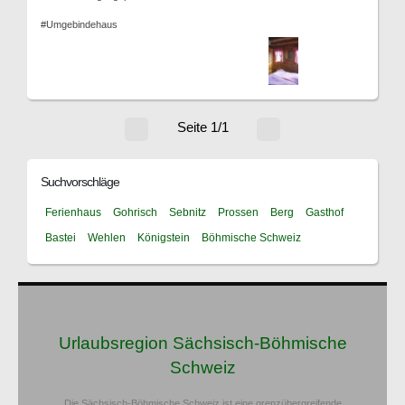
#Umgebindehaus
Seite 1/1
Suchvorschläge
Ferienhaus
Gohrisch
Sebnitz
Prossen
Berg
Gasthof
Bastei
Wehlen
Königstein
Böhmische Schweiz
Urlaubsregion Sächsisch-Böhmische
Schweiz
Die Sächsisch-Böhmische Schweiz ist eine grenzübergreifende