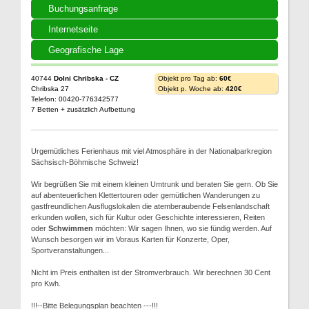
Buchungsanfrage
Internetseite
Geografische Lage
40744
Dolni Chribska - CZ
Objekt pro Tag ab:
60€
Chribska 27
Objekt p. Woche ab:
420€
Telefon: 00420-776342577
7 Betten + zusätzlich Aufbettung
Urgemütliches Ferienhaus mit viel Atmosphäre in der Nationalparkregion
Sächsisch-Böhmische Schweiz!
Wir begrüßen Sie mit einem kleinen Umtrunk und beraten Sie gern. Ob Sie
auf abenteuerlichen Klettertouren oder gemütlichen Wanderungen zu
gastfreundlichen Ausflugslokalen die atemberaubende Felsenlandschaft
erkunden wollen, sich für Kultur oder Geschichte interessieren, Reiten
oder
Schwimmen
möchten: Wir sagen Ihnen, wo sie fündig werden. Auf
Wunsch besorgen wir im Voraus Karten für Konzerte, Oper,
Sportveranstaltungen...
Nicht im Preis enthalten ist der Stromverbrauch. Wir berechnen 30 Cent
pro Kwh.
!!!--Bitte Belegungsplan beachten ---!!!