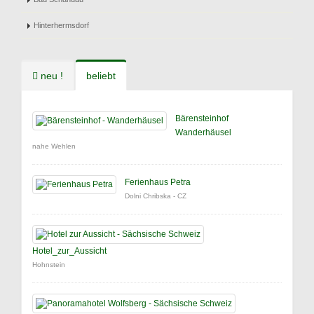
Hinterhermsdorf
neu !
beliebt
Bärensteinhof
Wanderhäusel
nahe Wehlen
Ferienhaus Petra
Dolni Chribska - CZ
Hotel_zur_Aussicht
Hohnstein