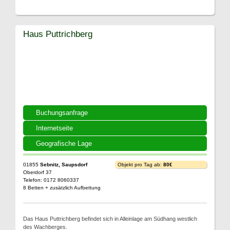
Haus Puttrichberg
Buchungsanfrage
Internetseite
Geografische Lage
01855
Sebnitz, Saupsdorf
Objekt pro Tag ab:
80€
Oberdorf 37
Telefon: 0172 8060337
8 Betten + zusätzlich Aufbettung
Das Haus Puttrichberg befindet sich in Alleinlage am Südhang westlich
des Wachberges.