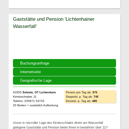
Gaststätte und Pension 'Lichtenhainer
Wasserfall'
Buchungsanfrage
Internetseite
Geografische Lage
01855
Sebnitz, OT Lichtenhain
Person pro Tag ab:
37€
Kirnitzschtalstr. 11
Doppelzi. p. Tag ab:
74€
Telefon: 035971 53733
Einzelzi. p. Tag ab:
48€
20 Betten + zusätzlich Aufbettung
Unser in reizvoller Lage des Kirnitzschtales direkt am Wasserfall
gelegene Gaststätte und Pension bietet Ihnen in bewährter über 117-