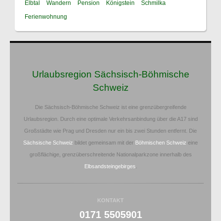
Elbtal
Wandern
Pension
Königstein
Schmilka
Ferienwohnung
Urlaubsregion Sächsisch-Böhmische
Schweiz
Die Sächsisch-Böhmische Schweiz ist eine grenzübergreifende
Urlaubsregion. Durch eine optimale Verkehrsanbindung über die A17 sind
Großstädte wie Prag und Dresden nur ein bis zwei Stunden entfernt. Die
Sächsische Schweiz
bildet gemeinsam mit der
Böhmischen Schweiz
eine
großflächige, grenzüberschreitende Nationalparkzone innerhalb des
Elbsandsteingebirges
.
KONTAKT
0171 5505901