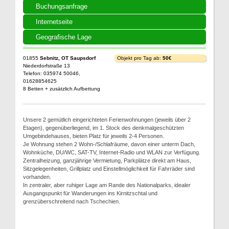
Buchungsanfrage
Internetseite
Geografische Lage
01855
Sebnitz, OT Saupsdorf
Objekt pro Tag ab:
50€
Niederdorfstraße 13
Telefon: 035974 50046,
01628854625
8 Betten + zusätzlich Aufbettung
Unsere 2 gemütlich eingerichteten Ferienwohnungen (jeweils über 2
Etagen), gegenüberliegend, im 1. Stock des denkmalgeschützten
Umgebindehauses, bieten Platz für jeweils 2-4 Personen.
Je Wohnung stehen 2 Wohn-/Schlafräume, davon einer unterm Dach,
Wohnküche, DU/WC, SAT-TV, Internet-Radio und WLAN zur Verfügung.
Zentralheizung, ganzjährige Vermietung, Parkplätze direkt am Haus,
Sitzgelegenheiten, Grillplatz und Einstellmöglichkeit für Fahrräder sind
vorhanden.
In zentraler, aber ruhiger Lage am Rande des Nationalparks, idealer
Ausgangspunkt für Wanderungen ins Kirnitzschtal und
grenzüberschreitend nach Tschechien.