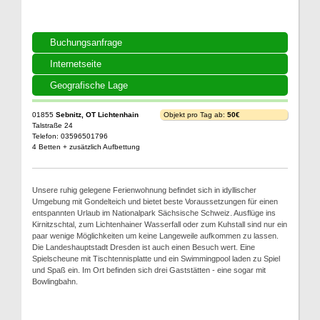
Buchungsanfrage
Internetseite
Geografische Lage
01855
Sebnitz, OT Lichtenhain
Objekt pro Tag ab:
50€
Talstraße 24
Telefon: 03596501796
4 Betten + zusätzlich Aufbettung
Unsere ruhig gelegene Ferienwohnung befindet sich in idyllischer
Umgebung mit Gondelteich und bietet beste Voraussetzungen für einen
entspannten Urlaub im Nationalpark Sächsische Schweiz. Ausflüge ins
Kirnitzschtal, zum Lichtenhainer Wasserfall oder zum Kuhstall sind nur ein
paar wenige Möglichkeiten um keine Langeweile aufkommen zu lassen.
Die Landeshauptstadt Dresden ist auch einen Besuch wert. Eine
Spielscheune mit Tischtennisplatte und ein Swimmingpool laden zu Spiel
und Spaß ein. Im Ort befinden sich drei Gaststätten - eine sogar mit
Bowlingbahn.