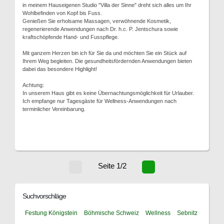
in meinem Hauseigenen Studio "Villa der Sinne" dreht sich alles um Ihr
Wohlbefinden von Kopf bis Fuss.
Genießen Sie erholsame Massagen, verwöhnende Kosmetik,
regenerierende Anwendungen nach Dr. h.c. P. Jentschura sowie
kraftschöpfende Hand- und Fusspflege.
Mit ganzem Herzen bin ich für Sie da und möchten Sie ein Stück auf
Ihrem Weg begleiten. Die gesundheitsfördernden Anwendungen bieten
dabei das besondere Highlight!
Achtung:
In unserem Haus gibt es keine Übernachtungsmöglichkeit für Urlauber.
Ich empfange nur Tagesgäste für Wellness-Anwendungen nach
terminlicher Vereinbarung.
Seite 1/2
Suchvorschläge
Festung Königstein
Böhmische Schweiz
Wellness
Sebnitz