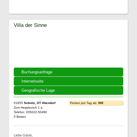
Villa der Sinne
Buchungsanfrage
Internetseite
Geografische Lage
01855
Sebnitz, OT Altendorf
Person pro Tag ab:
50€
Zum Hegebusch 1 a
Telefon: 035022-50480
0 Betten
Liebe Gäste,