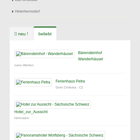
Hinterhermsdorf
neu !
beliebt
Bärensteinhof
Wanderhäusel
nahe Wehlen
Ferienhaus Petra
Dolni Chribska - CZ
Hotel_zur_Aussicht
Hohnstein