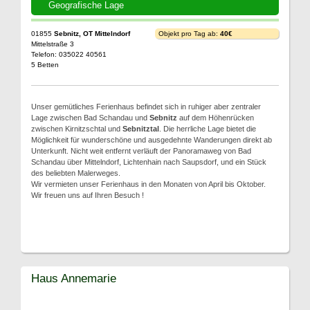
Geografische Lage
01855
Sebnitz, OT Mittelndorf
Objekt pro Tag ab:
40€
Mittelstraße 3
Telefon: 035022 40561
5 Betten
Unser gemütliches Ferienhaus befindet sich in ruhiger aber zentraler
Lage zwischen Bad Schandau und
Sebnitz
auf dem Höhenrücken
zwischen Kirnitzschtal und
Sebnitztal
. Die herrliche Lage bietet die
Möglichkeit für wunderschöne und ausgedehnte Wanderungen direkt ab
Unterkunft. Nicht weit entfernt verläuft der Panoramaweg von Bad
Schandau über Mittelndorf, Lichtenhain nach Saupsdorf, und ein Stück
des beliebten Malerweges.
Wir vermieten unser Ferienhaus in den Monaten von April bis Oktober.
Wir freuen uns auf Ihren Besuch !
Haus Annemarie