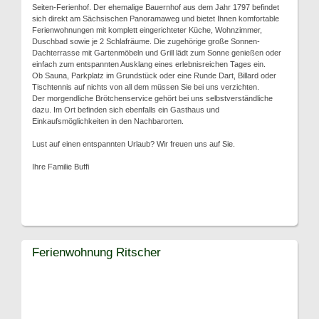
Seiten-Ferienhof. Der ehemalige Bauernhof aus dem Jahr 1797 befindet
sich direkt am Sächsischen Panoramaweg und bietet Ihnen komfortable
Ferienwohnungen mit komplett eingerichteter Küche, Wohnzimmer,
Duschbad sowie je 2 Schlafräume. Die zugehörige große Sonnen-
Dachterrasse mit Gartenmöbeln und Grill lädt zum Sonne genießen oder
einfach zum entspannten Ausklang eines erlebnisreichen Tages ein.
Ob Sauna, Parkplatz im Grundstück oder eine Runde Dart, Billard oder
Tischtennis auf nichts von all dem müssen Sie bei uns verzichten.
Der morgendliche Brötchenservice gehört bei uns selbstverständliche
dazu. Im Ort befinden sich ebenfalls ein Gasthaus und
Einkaufsmöglichkeiten in den Nachbarorten.
Lust auf einen entspannten Urlaub? Wir freuen uns auf Sie.
Ihre Familie Buffi
Ferienwohnung Ritscher