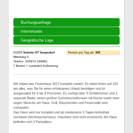
Buchungsanfrage
Internetseite
Geografische Lage
01855
Sebnitz OT Saupsdorf
Person pro Tag ab:
30€
Mittelweg 5
Telefon: 035974 169982
7 Betten + zusätzlich Aufbettung
Wir haben das Ferienhaus 2017 komplett saniert. Es bietet Ihnen auf 150
qm alles, was Sie für einen erholsamen Urlaub benötigen und ist
ausgestattet für 6 bis 8 Personen. Es verfügt über 3 Schlafzimmer und 3
separate Bäder, einem großen Gemeinschaftsraum mit Küche sowie einer
urigen Sitzecke am Haus. Grill, Räucherofen und Feuerstelle sind
vorhanden.
Das Haus wird nur komplett und ab mindestens 5 Tagen Aufenthalt
vermietet (Nichtraucherhaus). Haustiere sind nicht erwünscht. Am Haus
befinden sich 3 Parkplätze.