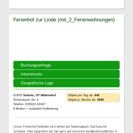
Ferienhof zur Linde (mit_2_Ferienwohnungen)
Buchungsanfrage
Internetseite
Geografische Lage
01855
Sebnitz, OT Mittelndorf
Objekt pro Tag ab:
44€
Schandauer Str. 4
Objekt p. Woche ab:
308€
Telefon: 035022 41647
8 Betten + zusätzlich Aufbettung
Unser Ferienhof befindet sich direkt am Nationalpark Sächsische
Schweiz. Hier begrüßen wir Sie gern auf unserem familienfreundlichen 4-