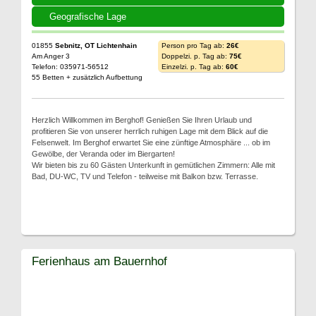
Geografische Lage
01855
Sebnitz, OT Lichtenhain
Person pro Tag ab:
26€
Am Anger 3
Doppelzi. p. Tag ab:
75€
Telefon: 035971-56512
Einzelzi. p. Tag ab:
60€
55 Betten + zusätzlich Aufbettung
Herzlich Willkommen im Berghof! Genießen Sie Ihren Urlaub und
profitieren Sie von unserer herrlich ruhigen Lage mit dem Blick auf die
Felsenwelt. Im Berghof erwartet Sie eine zünftige Atmosphäre ... ob im
Gewölbe, der Veranda oder im Biergarten!
Wir bieten bis zu 60 Gästen Unterkunft in gemütlichen Zimmern: Alle mit
Bad, DU-WC, TV und Telefon - teilweise mit Balkon bzw. Terrasse.
Ferienhaus am Bauernhof