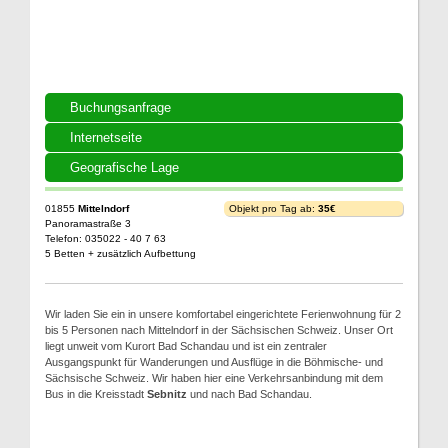
Buchungsanfrage
Internetseite
Geografische Lage
01855
Mittelndorf
Objekt pro Tag ab:
35€
Panoramastraße 3
Telefon: 035022 - 40 7 63
5 Betten + zusätzlich Aufbettung
Wir laden Sie ein in unsere komfortabel eingerichtete Ferienwohnung für 2
bis 5 Personen nach Mittelndorf in der Sächsischen Schweiz. Unser Ort
liegt unweit vom Kurort Bad Schandau und ist ein zentraler
Ausgangspunkt für Wanderungen und Ausflüge in die Böhmische- und
Sächsische Schweiz. Wir haben hier eine Verkehrsanbindung mit dem
Bus in die Kreisstadt
Sebnitz
und nach Bad Schandau.