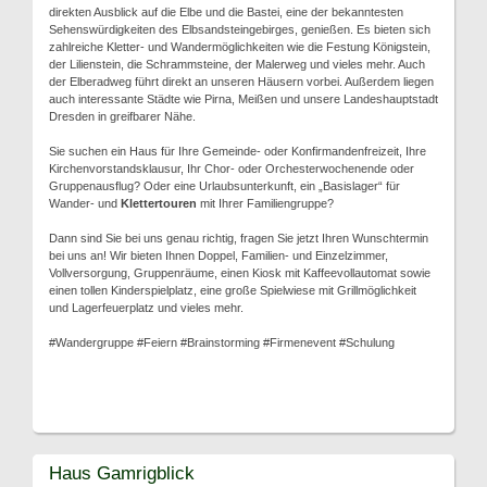
direkten Ausblick auf die Elbe und die Bastei, eine der bekanntesten
Sehenswürdigkeiten des Elbsandsteingebirges, genießen. Es bieten sich
zahlreiche Kletter- und Wandermöglichkeiten wie die Festung Königstein,
der Lilienstein, die Schrammsteine, der Malerweg und vieles mehr. Auch
der Elberadweg führt direkt an unseren Häusern vorbei. Außerdem liegen
auch interessante Städte wie Pirna, Meißen und unsere Landeshauptstadt
Dresden in greifbarer Nähe.
Sie suchen ein Haus für Ihre Gemeinde- oder Konfirmandenfreizeit, Ihre
Kirchenvorstandsklausur, Ihr Chor- oder Orchesterwochenende oder
Gruppenausflug? Oder eine Urlaubsunterkunft, ein „Basislager“ für
Wander- und
Klettertouren
mit Ihrer Familiengruppe?
Dann sind Sie bei uns genau richtig, fragen Sie jetzt Ihren Wunschtermin
bei uns an! Wir bieten Ihnen Doppel, Familien- und Einzelzimmer,
Vollversorgung, Gruppenräume, einen Kiosk mit Kaffeevollautomat sowie
einen tollen Kinderspielplatz, eine große Spielwiese mit Grillmöglichkeit
und Lagerfeuerplatz und vieles mehr.
#Wandergruppe #Feiern #Brainstorming #Firmenevent #Schulung
Haus Gamrigblick