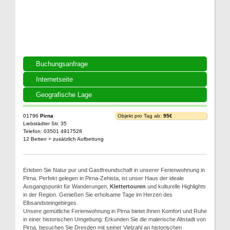
Buchungsanfrage
Internetseite
Geografische Lage
01796
Pirna
Objekt pro Tag ab:
95€
Liebstädter Str. 35
Telefon: 03501 4917528
12 Betten + zusätzlich Aufbettung
Erleben Sie Natur pur und Gastfreundschaft in unserer Ferienwohnung in
Pirna. Perfekt gelegen in Pirna-Zehista, ist unser Haus der ideale
Ausgangspunkt für Wanderungen,
Klettertouren
und kulturelle Highlights
in der Region. Genießen Sie erholsame Tage im Herzen des
Elbsandsteingebirges.
Unsere gemütliche Ferienwohnung in Pirna bietet Ihnen Komfort und Ruhe
in einer historischen Umgebung. Erkunden Sie die malerische Altstadt von
Pirna, besuchen Sie Dresden mit seiner Vielzahl an historischen