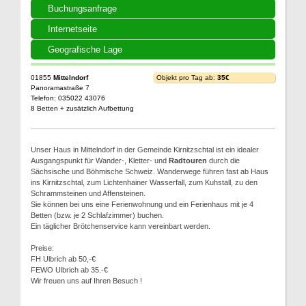
Buchungsanfrage
Internetseite
Geografische Lage
01855
Mittelndorf
Objekt pro Tag ab:
35€
Panoramastraße 7
Telefon: 035022 43076
8 Betten + zusätzlich Aufbettung
Unser Haus in Mittelndorf in der Gemeinde Kirnitzschtal ist ein idealer
Ausgangspunkt für Wander-, Kletter- und
Radtouren
durch die
Sächsische und Böhmische Schweiz. Wanderwege führen fast ab Haus
ins Kirnitzschtal, zum Lichtenhainer Wasserfall, zum Kuhstall, zu den
Schrammsteinen und Affensteinen.
Sie können bei uns eine Ferienwohnung und ein Ferienhaus mit je 4
Betten (bzw. je 2 Schlafzimmer) buchen.
Ein täglicher Brötchenservice kann vereinbart werden.
Preise:
FH Ulbrich ab 50,-€
FEWO Ulbrich ab 35.-€
Wir freuen uns auf Ihren Besuch !