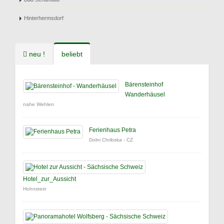
Hinterhermsdorf
neu !
beliebt
Bärensteinhof
Wanderhäusel
nahe Wehlen
Ferienhaus Petra
Dolni Chribska - CZ
Hotel_zur_Aussicht
Hohnstein