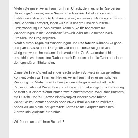
Mieten Sie unser Ferienhaus für Ihren Urlaub, denn es ist für Sie genau
die richtige Adresse, wenn Sie sich nach aktiver Erholung sehnen.
Im kleinen idyllischen Ort Rathmannsdorf, nur wenige Minuten vom Kurort
Bad Schandau entfernt, laden wir Sie in unsere unsere hübsche
Ferienwohnung ein. Von hieraus können Sie Ihr Abenteuer mit
Wanderungen in die Sächsische Schweiz oder mit Besuchen nach
Dresden und Prag beginnen.
Nach aktiven Tagen mit Wanderungen und
Radtouren
können Sie ganz
entspannt das schöne Dorfgefühl auf unsere Terrasse genießen.
Übrigens, wenn Ihnen dann doch wieder der Großstadttrubel fehlt,
empfehlen wir Ihnen eine Radtour nach Dresden oder die Fahrt auf einem
der legendären Elbdampfer.
Damit Sie Ihren Aufenthalt in der Sächsischen Schweiz richtig genießen
können, bieten wir Ihnen ein kleines Ferienhaus mit einer gemütlichen
Wohnung zur Miete. Ihre Buchung können Sie ganz individuell nach
Personenzahl und Wünschen vornehmen. Ihre zukünftige Ferienwohnung
besteht aus einem Wohnzimmer, zwei Schlafzimmern, zwei Badezimmern
mit Dusche und WC, sowie einer komplett eingerichtete Küche.
Wenn Sie im Sommer abends noch etwas draußen sitzen möchten,
haben wir auch eine neugestaltete Terrasse mit Grillplatz und einen
Garten mit Spielplatz für Kinder.
Wir freuen uns auf Ihren Besuch !