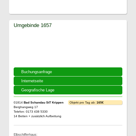
Umgebinde 1657
Buchungsanfrage
Internetseite
Geografische Lage
01814
Bad Schandau StT Krippen
Objekt pro Tag ab:
165€
Berghangweg 17
Telefon: 0173 438 5330
14 Betten + zusätzlich Aufbettung
Elbschifferhaus: