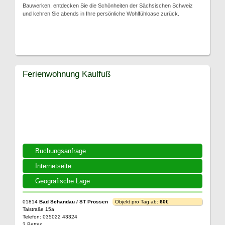
Bauwerken, entdecken Sie die Schönheiten der Sächsischen Schweiz
und kehren Sie abends in Ihre persönliche Wohlfühloase zurück.
Ferienwohnung Kaulfuß
Buchungsanfrage
Internetseite
Geografische Lage
01814
Bad Schandau / ST Prossen
Objekt pro Tag ab:
60€
Talstraße 15a
Telefon: 035022 43324
3 Betten