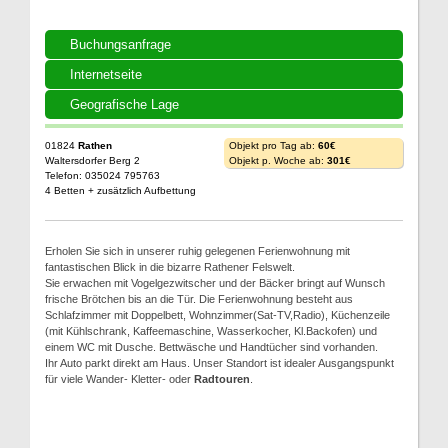
Buchungsanfrage
Internetseite
Geografische Lage
01824
Rathen
Objekt pro Tag ab:
60€
Waltersdorfer Berg 2
Objekt p. Woche ab:
301€
Telefon: 035024 795763
4 Betten + zusätzlich Aufbettung
Erholen Sie sich in unserer ruhig gelegenen Ferienwohnung mit
fantastischen Blick in die bizarre Rathener Felswelt.
Sie erwachen mit Vogelgezwitscher und der Bäcker bringt auf Wunsch
frische Brötchen bis an die Tür. Die Ferienwohnung besteht aus
Schlafzimmer mit Doppelbett, Wohnzimmer(Sat-TV,Radio), Küchenzeile
(mit Kühlschrank, Kaffeemaschine, Wasserkocher, Kl.Backofen) und
einem WC mit Dusche. Bettwäsche und Handtücher sind vorhanden.
Ihr Auto parkt direkt am Haus. Unser Standort ist idealer Ausgangspunkt
für viele Wander- Kletter- oder
Radtouren
.