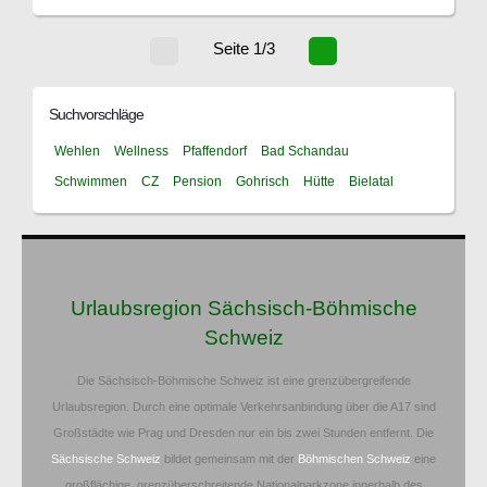
Seite 1/3
Suchvorschläge
Wehlen
Wellness
Pfaffendorf
Bad Schandau
Schwimmen
CZ
Pension
Gohrisch
Hütte
Bielatal
Urlaubsregion Sächsisch-Böhmische
Schweiz
Die Sächsisch-Böhmische Schweiz ist eine grenzübergreifende
Urlaubsregion. Durch eine optimale Verkehrsanbindung über die A17 sind
Großstädte wie Prag und Dresden nur ein bis zwei Stunden entfernt. Die
Sächsische Schweiz
bildet gemeinsam mit der
Böhmischen Schweiz
eine
großflächige, grenzüberschreitende Nationalparkzone innerhalb des