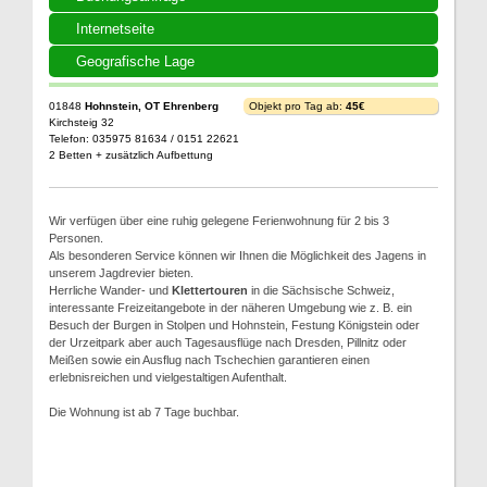
Internetseite
Geografische Lage
01848
Hohnstein, OT Ehrenberg
Objekt pro Tag ab:
45€
Kirchsteig 32
Telefon: 035975 81634 / 0151 22621
2 Betten + zusätzlich Aufbettung
Wir verfügen über eine ruhig gelegene Ferienwohnung für 2 bis 3
Personen.
Als besonderen Service können wir Ihnen die Möglichkeit des Jagens in
unserem Jagdrevier bieten.
Herrliche Wander- und
Klettertouren
in die Sächsische Schweiz,
interessante Freizeitangebote in der näheren Umgebung wie z. B. ein
Besuch der Burgen in Stolpen und Hohnstein, Festung Königstein oder
der Urzeitpark aber auch Tagesausflüge nach Dresden, Pillnitz oder
Meißen sowie ein Ausflug nach Tschechien garantieren einen
erlebnisreichen und vielgestaltigen Aufenthalt.
Die Wohnung ist ab 7 Tage buchbar.