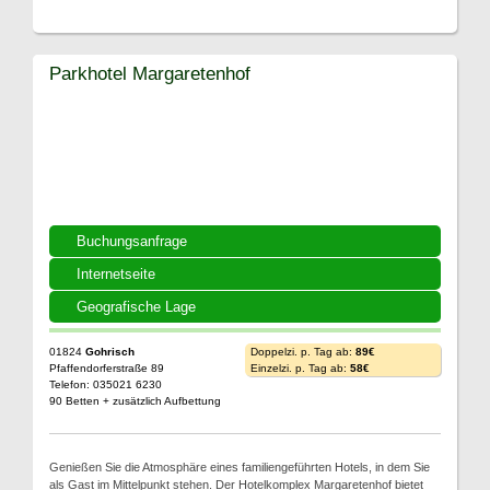
Parkhotel Margaretenhof
Buchungsanfrage
Internetseite
Geografische Lage
01824
Gohrisch
Doppelzi. p. Tag ab:
89€
Pfaffendorferstraße 89
Einzelzi. p. Tag ab:
58€
Telefon: 035021 6230
90 Betten + zusätzlich Aufbettung
Genießen Sie die Atmosphäre eines familiengeführten Hotels, in dem Sie
als Gast im Mittelpunkt stehen. Der Hotelkomplex Margaretenhof bietet