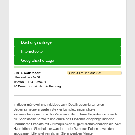
Buchungsanfrage
Internetseite
Geografische Lage
01814
Waltersdorf
Objekt pro Tag ab:
90€
Liliensteinstraße 39 c
Telefon: 0173 9065404
16 Betten + zusätzlich Aufbettung
In dieser mühevoll und mit Liebe zum Detail restaurierten alten
Bauernscheune erwarten Sie vier komplett eingerichtete
Ferienwohnungen für je 3-5 Personen. Nach Ihren
Tagestouren
durch
die Sächsische Schweiz und durch das Elbsandsteingebirge lädt eine
überdachte Sitzecke mit Grillmöglichkeit zu gemütlichen Abenden ein. Vom
Haus können Sie direkt loswandern - die Rathener Felsen sowie den
imposanten Lilienstein erreichen Sie in wenigen Minuten.