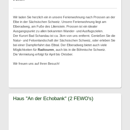
Wir laden Sie herzlich ein in unsere Ferienwohnung nach Prossen an der
Elbe in der Sächsischen Schweiz. Unsere Ferienwohnung liegt am
Elberadweg, am Fuße des Lilienstein. Prossen ist ein idealer
Ausgangspunkt zu allen bekannten Wander- und Ausflugszielen.
Der Kurort Bad Schandau ist ca. 3km von uns entfernt. Genießen Sie die
Natur- und Felsenlandschaft der Sächsischen Schweiz, oder erleben Sie
bei einer Dampferfahrt das Elbtal. Der Elberadweg bietet auch viele
Möglichkeiten für
Radtouren
, auch bis in die Böhmische Schweiz.
Die Vermietung erfolgt für April bis Oktober.
Wir freuen uns auf Ihren Besuch!
Haus "An der Echobank" (2 FEWO's)