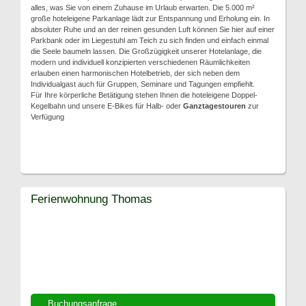
alles, was Sie von einem Zuhause im Urlaub erwarten. Die 5.000 m²
große hoteleigene Parkanlage lädt zur Entspannung und Erholung ein. In
absoluter Ruhe und an der reinen gesunden Luft können Sie hier auf einer
Parkbank oder im Liegestuhl am Teich zu sich finden und einfach einmal
die Seele baumeln lassen. Die Großzügigkeit unserer Hotelanlage, die
modern und individuell konzipierten verschiedenen Räumlichkeiten
erlauben einen harmonischen Hotelbetrieb, der sich neben dem
Individualgast auch für Gruppen, Seminare und Tagungen empfiehlt.
Für Ihre körperliche Betätigung stehen Ihnen die hoteleigene Doppel-
Kegelbahn und unsere E-Bikes für Halb- oder
Ganztagestouren
zur
Verfügung
Ferienwohnung Thomas
Buchungsanfrage