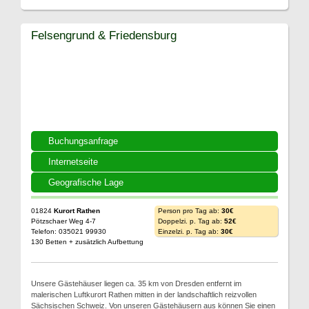
Felsengrund & Friedensburg
Buchungsanfrage
Internetseite
Geografische Lage
01824
Kurort Rathen
Person pro Tag ab:
30€
Pötzschaer Weg 4-7
Doppelzi. p. Tag ab:
52€
Telefon: 035021 99930
Einzelzi. p. Tag ab:
30€
130 Betten + zusätzlich Aufbettung
Unsere Gästehäuser liegen ca. 35 km von Dresden entfernt im
malerischen Luftkurort Rathen mitten in der landschaftlich reizvollen
Sächsischen Schweiz. Von unseren Gästehäusern aus können Sie einen