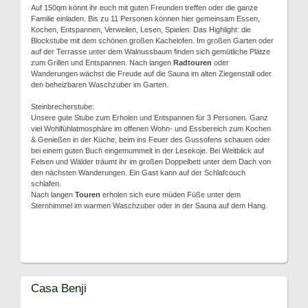
Auf 150qm könnt ihr euch mit guten Freunden treffen oder die ganze
Familie einladen. Bis zu 11 Personen können hier gemeinsam Essen,
Kochen, Entspannen, Verweilen, Lesen, Spielen. Das Highlight: die
Blockstube mit dem schönen großen Kachelofen. Im großen Garten oder
auf der Terrasse unter dem Walnussbaum finden sich gemütliche Plätze
zum Grillen und Entspannen. Nach langen
Radtouren
oder
Wanderungen wächst die Freude auf die Sauna im alten Ziegenstall oder
den beheizbaren Waschzuber im Garten.
Steinbrecherstube:
Unsere gute Stube zum Erholen und Entspannen für 3 Personen. Ganz
viel Wohlfühlatmosphäre im offenen Wohn- und Essbereich zum Kochen
& Genießen in der Küche, beim ins Feuer des Gussofens schauen oder
bei einem guten Buch eingemummelt in der Lesekoje. Bei Weitblick auf
Felsen und Wälder träumt ihr im großen Doppelbett unter dem Dach von
den nächsten Wanderungen. Ein Gast kann auf der Schlafcouch
schlafen.
Nach langen
Touren
erholen sich eure müden Füße unter dem
Sternhimmel im warmen Waschzuber oder in der Sauna auf dem Hang.
Casa Benji