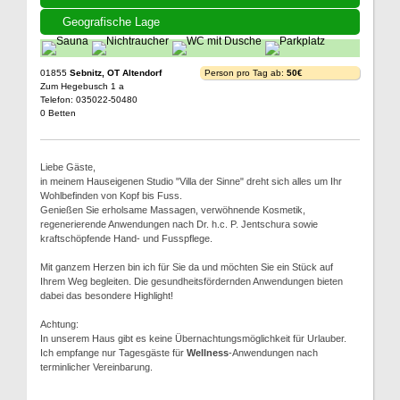
Geografische Lage
01855
Sebnitz, OT Altendorf
Person pro Tag ab:
50€
Zum Hegebusch 1 a
Telefon: 035022-50480
0 Betten
Liebe Gäste,
in meinem Hauseigenen Studio "Villa der Sinne" dreht sich alles um Ihr
Wohlbefinden von Kopf bis Fuss.
Genießen Sie erholsame Massagen, verwöhnende Kosmetik,
regenerierende Anwendungen nach Dr. h.c. P. Jentschura sowie
kraftschöpfende Hand- und Fusspflege.
Mit ganzem Herzen bin ich für Sie da und möchten Sie ein Stück auf
Ihrem Weg begleiten. Die gesundheitsfördernden Anwendungen bieten
dabei das besondere Highlight!
Achtung:
In unserem Haus gibt es keine Übernachtungsmöglichkeit für Urlauber.
Ich empfange nur Tagesgäste für
Wellness
-Anwendungen nach
terminlicher Vereinbarung.