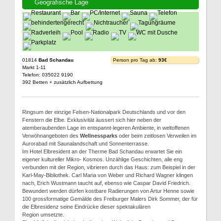
Geografische Lage
01814
Bad Schandau
Person pro Tag ab:
93€
Markt 1-11
Telefon: 035022 9190
392 Betten + zusätzlich Aufbettung
Ringsum der einzige Felsen-Nationalpark Deutschlands und vor den
Fenstern die Elbe. Exklusivität äussert sich hier neben der
atemberaubenden Lage im entspannt-legeren Ambiente, in weltoffenen
Verwöhnangeboten des
Wellnessparks
oder beim zeitlosen Verweilen im
Aurorabad mit Saunalandschaft und Sonnenterrasse.
Im Hotel Elbresident an der Therme Bad Schandau erwartet Sie ein
eigener kultureller Mikro- Kosmos. Unzählige Geschichten, alle eng
verbunden mit der Region, vibrieren durch das Haus: zum Beispiel in der
Karl-May-Bibliothek. Carl Maria von Weber und Richard Wagner klingen
nach, Erich Wustmann taucht auf, ebenso wie Caspar David Friedrich.
Bewundert werden dürfen kostbare Radierungen von Artur Henne sowie
100 grossformatige Gemälde des Freiburger Malers Dirk Sommer, der für
die Elbresidenz seine Eindrücke dieser spektakulären
Region umsetzte.