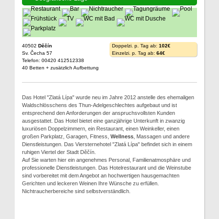
40502
Děčín
Doppelzi. p. Tag ab:
102€
Sv. Čecha 57
Einzelzi. p. Tag ab:
64€
Telefon: 00420 412512338
40 Betten + zusätzlich Aufbettung
Das Hotel "Zlatá Lípa" wurde neu im Jahre 2012 anstelle des ehemaligen
Waldschlösschens des Thun-Adelgeschlechtes aufgebaut und ist
entsprechend den Anforderungen der anspruchsvollsten Kunden
ausgestattet. Das Hotel bietet eine ganzjährige Unterkunft in zwanzig
luxuriösen Doppelzimmern, ein Restaurant, einen Weinkeller, einen
großen Parkplatz, Garagen, Fitness,
Wellness
, Massagen und andere
Dienstleistungen. Das Viersternehotel "Zlatá Lípa" befindet sich in einem
ruhigen Viertel der Stadt Děčín.
Auf Sie warten hier ein angenehmes Personal, Familienatmosphäre und
professionelle Dienstleistungen. Das Hotelrestaurant und die Weinstube
sind vorbereitet mit dem Angebot an hochwertigen hausgemachten
Gerichten und leckeren Weinen Ihre Wünsche zu erfüllen.
Nichtraucherbereiche sind selbstverständlich.