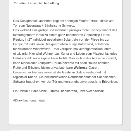
73 Betten + zusätzlich Aufbettung
Das Designhotel Laurichhof liegt am sonnigen Elbufer Pirnas, direkt am
Tor zum Nationalpark Sächsische Schweiz.
Das weltweit einzigartige und mehrfach preisgekrönte Konzept macht das
familiengeführte Hotel zu einem ganz besonderen Geheimtipp für die
Region: In 27 individuell gestalteten Suiten, die von der Fliese bis zur
Lampe mit exklusiven Designermöbeln ausgestattet sind, entstehen
faszinierende Wohnwelten – mal verspielt, mal avantgardistisch, stets
einzigartig. Hier wird Wohnen zur Kunst und Leben zum Mittelpunkt, jedes
Detail erzählt seine eigene Geschichte. Wer sich in das Ambiente verliebt,
kann Möbel oder komplette Raumkonzepte mit nach Hause nehmen.
Ruhe und Erholung bieten privat buchbare
Wellness
-Oasen,
kulinarischer Genuss erwartet die Gäste im Spitzenrestaurant mit
regionaler Küche. Die beeindruckende Naturlandschaft der Sächsischen
Schweiz liegt direkt vor der Tür und verspricht unvergessliche Erlebnisse.
Ein Urlaub für alle Sinne – stilvoll, inspirierend, unverwechselbar!
#Direktbuchung möglich