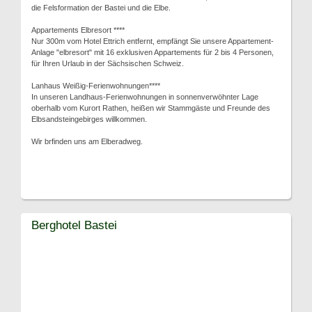
die Felsformation der Bastei und die Elbe.
Appartements Elbresort ****
Nur 300m vom Hotel Ettrich entfernt, empfängt Sie unsere Appartement-
Anlage "elbresort" mit 16 exklusiven Appartements für 2 bis 4 Personen,
für Ihren Urlaub in der Sächsischen Schweiz.
Lanhaus Weißig-Ferienwohnungen****
In unseren Landhaus-Ferienwohnungen in sonnenverwöhnter Lage
oberhalb vom Kurort Rathen, heißen wir Stammgäste und Freunde des
Elbsandsteingebirges willkommen.
Wir brfinden uns am Elberadweg.
Berghotel Bastei