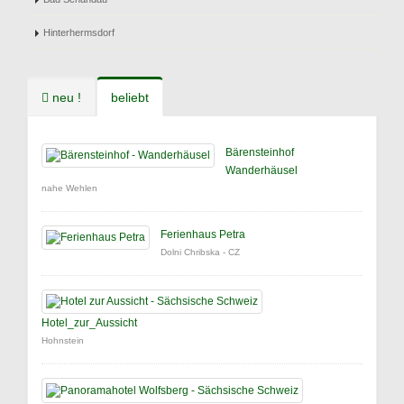
Hinterhermsdorf
neu !
beliebt
Bärensteinhof
Wanderhäusel
nahe Wehlen
Ferienhaus Petra
Dolni Chribska - CZ
Hotel_zur_Aussicht
Hohnstein