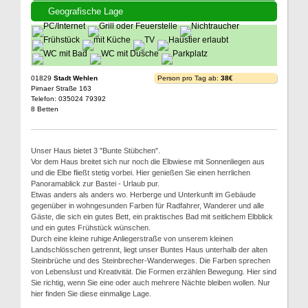
Geografische Lage
01829
Stadt Wehlen
Person pro Tag ab:
38€
Pirnaer Straße 163
Telefon: 035024 79392
8 Betten
Unser Haus bietet 3 "Bunte Stübchen".
Vor dem Haus breitet sich nur noch die Elbwiese mit Sonnenliegen aus
und die Elbe fließt stetig vorbei. Hier genießen Sie einen herrlichen
Panoramablick zur Bastei - Urlaub pur.
Etwas anders als anders wo. Herberge und Unterkunft im Gebäude
gegenüber in wohngesunden Farben für Radfahrer, Wanderer und alle
Gäste, die sich ein gutes Bett, ein praktisches Bad mit seitlichem Elbblick
und ein gutes Frühstück wünschen.
Durch eine kleine ruhige Anliegerstraße von unserem kleinen
Landschlösschen getrennt, liegt unser Buntes Haus unterhalb der alten
Steinbrüche und des Steinbrecher-Wanderweges. Die Farben sprechen
von Lebenslust und Kreativität. Die Formen erzählen Bewegung. Hier sind
Sie richtig, wenn Sie eine oder auch mehrere Nächte bleiben wollen. Nur
hier finden Sie diese einmalige Lage.