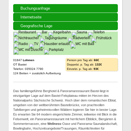
Buchungsanfrage
Internetseite
Geografische Lage
01847
Lohmen
Person pro Tag ab:
66€
OT Bastei
Doppelzi. p. Tag ab:
132€
Telefon: 035024 7790
Einzelzi. p. Tag ab:
93€
124 Betten + zusätzlich Aufbettung
Das familiengeführte Berghotel & Panoramarestaurant Bastei liegt in
einzigartiger Lage auf dem Bastei-Felsplateau mitten im Herzen des
Nationalparks Sächsische Schweiz. Hoch über dem romantischen Elbtal,
umgeben von der weltberühmten Basteibrücke, von prachtvollen
Tafelbergen und geheimnisvollen Wäldern logieren Sie hier in bester Lage.
Es erwarten Sie 64 modern eingerichtete Zimmer, teilweise mit Blick in die
Felsenwelt, ein Panoramarestaurant mit herrlichem Elbblick, Biergärten &
Sommerterrassen, eine
Wellness
-Oase und Panorama-Saunalandschaft,
Bowlingbahn, Hochzeitsangebote/Trauungen, Räumlichkeiten für