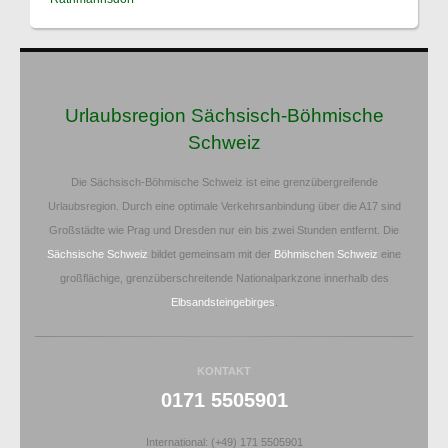
Urlaubsregion Sächsisch-Böhmische
Schweiz
Die Sächsisch-Böhmische Schweiz ist eine grenzübergreifende
Urlaubsregion. Durch eine optimale Verkehrsanbindung über die A17 sind
Großstädte wie Prag und Dresden nur ein bis zwei Stunden entfernt. Die
Sächsische Schweiz
bildet gemeinsam mit der
Böhmischen Schweiz
eine
großflächige, grenzüberschreitende Nationalparkzone innerhalb des
Elbsandsteingebirges
.
KONTAKT
0171 5505901
International: (+49) 171 5505901