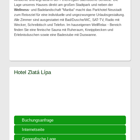
Lage unseres Hauses direkt am großen Stadtpark und neben der
Wellness
- und Badelandschaft "Mariba" macht das Parkhotel Neustadt
zum Reiseziel für eine individuelle und ungezwungene Urlaubsgestaltung.
Alle Zimmer sind ausgestattet mit Bad/Dusche/WC, SAT-TV, Radio mit
Wecker, Schreibtisch und Telefon. Im hauseigenen WellRelax - Bereich
finden Sie eine finnische Sauna mit Ruheraum, Kneippbecken und
Erlebnisduschen sowie eine Badestube mit Duowanne.
Hotel Zlatá Lípa
Buchungsanfrage
Internetseite
Geografische Lage