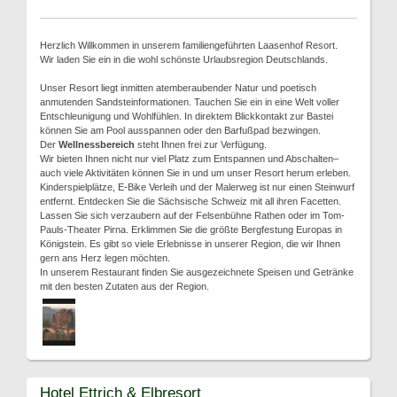
Herzlich Willkommen in unserem familiengeführten Laasenhof Resort.
Wir laden Sie ein in die wohl schönste Urlaubsregion Deutschlands.
Unser Resort liegt inmitten atemberaubender Natur und poetisch
anmutenden Sandsteinformationen. Tauchen Sie ein in eine Welt voller
Entschleunigung und Wohlfühlen. In direktem Blickkontakt zur Bastei
können Sie am Pool ausspannen oder den Barfußpad bezwingen.
Der
Wellnessbereich
steht Ihnen frei zur Verfügung.
Wir bieten Ihnen nicht nur viel Platz zum Entspannen und Abschalten–
auch viele Aktivitäten können Sie in und um unser Resort herum erleben.
Kinderspielplätze, E-Bike Verleih und der Malerweg ist nur einen Steinwurf
entfernt. Entdecken Sie die Sächsische Schweiz mit all ihren Facetten.
Lassen Sie sich verzaubern auf der Felsenbühne Rathen oder im Tom-
Pauls-Theater Pirna. Erklimmen Sie die größte Bergfestung Europas in
Königstein. Es gibt so viele Erlebnisse in unserer Region, die wir Ihnen
gern ans Herz legen möchten.
In unserem Restaurant finden Sie ausgezeichnete Speisen und Getränke
mit den besten Zutaten aus der Region.
Hotel Ettrich & Elbresort