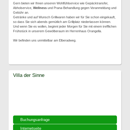
Gern bieten wir Ihnen unseren Wohlfühlservice wie Gepäcktransfer,
Abholservice,
Wellness
und Prana-Behandlung gegen Voranmeldung und
Gebühr an.
Getränke und auf Wunsch Grillwaren haben wir für Sie schon eingekauft,
so dass Sie sich abends gemütlich am Grillplatz niederlassen können.
Und wenn Sie es wollen, beginnt jeder Morgen für Sie mit einem trefflichen
Frühstück in unserem Gewölberaum im Herrenhaus Orangella.
Wir befinden uns unmittelbar am Elberadweg.
Villa der Sinne
Buchungsanfrage
Internetseite