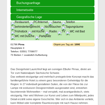
Buchungsanfrage
Internetseite
Geografische Lage
01796
Pirna
Objekt pro Tag ab:
100€
Hauptplatz 4
Telefon: 03501 7709077
73 Betten + zusätzlich Aufbettung
Das Designhotel Laurichhof liegt am sonnigen Elbufer Pirnas, direkt am
Tor zum Nationalpark Sächsische Schweiz.
Das weltweit einzigartige und mehrfach preisgekrönte Konzept macht das
familiengeführte Hotel zu einem ganz besonderen Geheimtipp für die
Region: In 27 individuell gestalteten Suiten, die von der Fliese bis zur
Lampe mit exklusiven Designermöbeln ausgestattet sind, entstehen
faszinierende Wohnwelten – mal verspielt, mal avantgardistisch, stets
einzigartig. Hier wird Wohnen zur Kunst und Leben zum Mittelpunkt, jedes
Detail erzählt seine eigene Geschichte. Wer sich in das Ambiente verliebt,
kann Möbel oder komplette Raumkonzepte mit nach Hause nehmen.