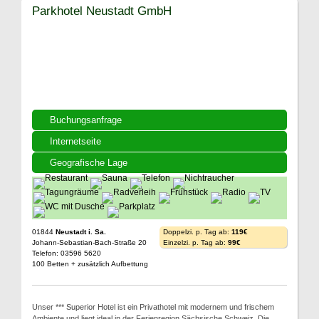
Parkhotel Neustadt GmbH
Buchungsanfrage
Internetseite
Geografische Lage
01844
Neustadt i. Sa.
Doppelzi. p. Tag ab:
119€
Johann-Sebastian-Bach-Straße 20
Einzelzi. p. Tag ab:
99€
Telefon: 03596 5620
100 Betten + zusätzlich Aufbettung
Unser *** Superior Hotel ist ein Privathotel mit modernem und frischem
Ambiente und liegt ideal in der Ferienregion Sächsische Schweiz. Die