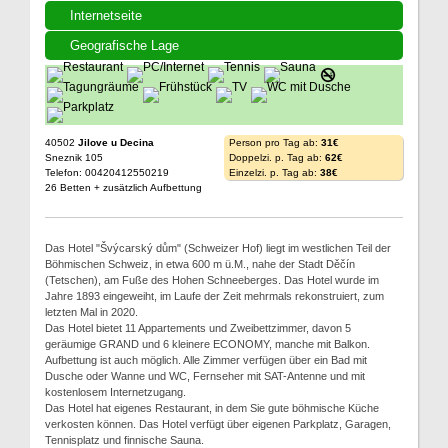
Internetseite
Geografische Lage
40502
Jilove u Decina
Person pro Tag ab:
31€
Sneznik 105
Doppelzi. p. Tag ab:
62€
Telefon: 00420412550219
Einzelzi. p. Tag ab:
38€
26 Betten + zusätzlich Aufbettung
Das Hotel "Švýcarský dům" (Schweizer Hof) liegt im westlichen Teil der
Böhmischen Schweiz, in etwa 600 m ü.M., nahe der Stadt Děčín
(Tetschen), am Fuße des Hohen Schneeberges. Das Hotel wurde im
Jahre 1893 eingeweiht, im Laufe der Zeit mehrmals rekonstruiert, zum
letzten Mal in 2020.
Das Hotel bietet 11 Appartements und Zweibettzimmer, davon 5
geräumige GRAND und 6 kleinere ECONOMY, manche mit Balkon.
Aufbettung ist auch möglich. Alle Zimmer verfügen über ein Bad mit
Dusche oder Wanne und WC, Fernseher mit SAT-Antenne und mit
kostenlosem Internetzugang.
Das Hotel hat eigenes Restaurant, in dem Sie gute böhmische Küche
verkosten können. Das Hotel verfügt über eigenen Parkplatz, Garagen,
Tennisplatz und finnische Sauna.