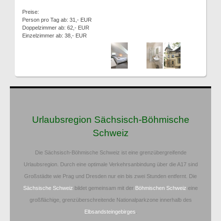
Preise:
Person pro Tag ab: 31,- EUR
Doppelzimmer ab: 62,- EUR
Einzelzimmer ab: 38,- EUR
Urlaubsregion Sächsisch-Böhmische
Schweiz
Die Sächsisch-Böhmische Schweiz ist eine grenzübergreifende
Urlaubsregion. Durch eine optimale Verkehrsanbindung über die A17 sind
Großstädte wie Prag und Dresden nur ein bis zwei Stunden entfernt. Die
Sächsische Schweiz
bildet gemeinsam mit der
Böhmischen Schweiz
eine
großflächige, grenzüberschreitende Nationalparkzone innerhalb des
Elbsandsteingebirges
.