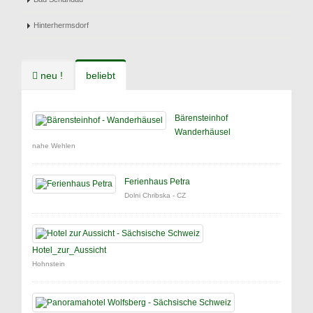
Hinterhermsdorf
neu !
beliebt
Bärensteinhof
Wanderhäusel
nahe Wehlen
Ferienhaus Petra
Dolni Chribska - CZ
Hotel_zur_Aussicht
Hohnstein