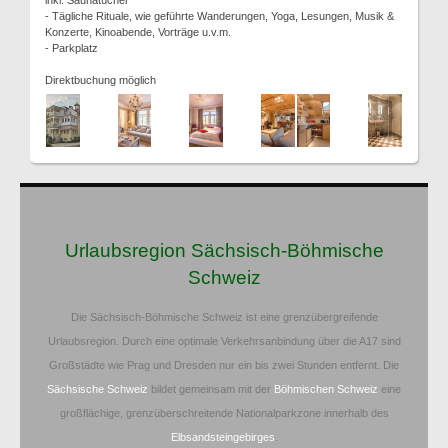
- Tägliche Rituale, wie geführte Wanderungen, Yoga, Lesungen, Musik &
Konzerte, Kinoabende, Vorträge u.v.m.
- Parkplatz
Direktbuchung möglich
Urlaubsregion Sächsisch-Böhmische
Schweiz
Die Sächsisch-Böhmische Schweiz ist eine grenzübergreifende
Urlaubsregion. Durch eine optimale Verkehrsanbindung über die A17 sind
Großstädte wie Prag und Dresden nur ein bis zwei Stunden entfernt. Die
Sächsische Schweiz
bildet gemeinsam mit der
Böhmischen Schweiz
eine
großflächige, grenzüberschreitende Nationalparkzone innerhalb des
Elbsandsteingebirges
.