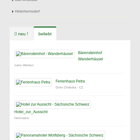
Hinterhermsdorf
neu !
beliebt
Bärensteinhof
Wanderhäusel
nahe Wehlen
Ferienhaus Petra
Dolni Chribska - CZ
Hotel_zur_Aussicht
Hohnstein