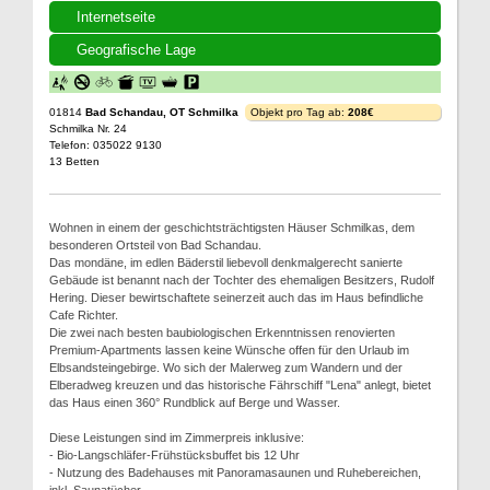
Internetseite
Geografische Lage
01814
Bad Schandau, OT Schmilka
Objekt pro Tag ab:
208€
Schmilka Nr. 24
Telefon: 035022 9130
13 Betten
Wohnen in einem der geschichtsträchtigsten Häuser Schmilkas, dem
besonderen Ortsteil von Bad Schandau.
Das mondäne, im edlen Bäderstil liebevoll denkmalgerecht sanierte
Gebäude ist benannt nach der Tochter des ehemaligen Besitzers, Rudolf
Hering. Dieser bewirtschaftete seinerzeit auch das im Haus befindliche
Cafe Richter.
Die zwei nach besten baubiologischen Erkenntnissen renovierten
Premium-Apartments lassen keine Wünsche offen für den Urlaub im
Elbsandsteingebirge. Wo sich der Malerweg zum Wandern und der
Elberadweg kreuzen und das historische Fährschiff "Lena" anlegt, bietet
das Haus einen 360° Rundblick auf Berge und Wasser.
Diese Leistungen sind im Zimmerpreis inklusive:
- Bio-Langschläfer-Frühstücksbuffet bis 12 Uhr
- Nutzung des Badehauses mit Panoramasaunen und Ruhebereichen,
inkl. Saunatücher