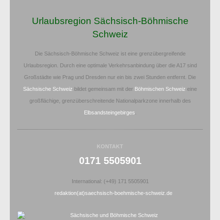
Urlaubsregion Sächsisch-Böhmische
Schweiz
Die Sächsisch-Böhmische Schweiz ist eine grenzübergreifende
Urlaubsregion. Durch eine optimale Verkehrsanbindung über die A17 sind
Großstädte wie Prag und Dresden nur ein bis zwei Stunden entfernt. Die
Sächsische Schweiz
bildet gemeinsam mit der
Böhmischen Schweiz
eine
großflächige, grenzüberschreitende Nationalparkzone innerhalb des
Elbsandsteingebirges
.
KONTAKT
0171 5505901
International: (+49) 171 5505901
redaktion(at)saechsisch-boehmische-schweiz.de