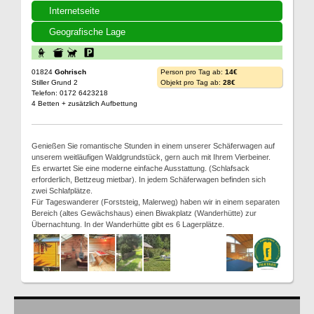
Internetseite
Geografische Lage
01824
Gohrisch
Person pro Tag ab:
14€
Stiller Grund 2
Objekt pro Tag ab:
28€
Telefon: 0172 6423218
4 Betten + zusätzlich Aufbettung
Genießen Sie romantische Stunden in einem unserer Schäferwagen auf
unserem weitläufigen Waldgrundstück, gern auch mit Ihrem Vierbeiner.
Es erwartet Sie eine moderne einfache Ausstattung. (Schlafsack
erforderlich, Bettzeug mietbar). In jedem Schäferwagen befinden sich
zwei Schlafplätze.
Für Tageswanderer (Forststeig, Malerweg) haben wir in einem separaten
Bereich (altes Gewächshaus) einen Biwakplatz (Wanderhütte) zur
Übernachtung. In der Wanderhütte gibt es 6 Lagerplätze.