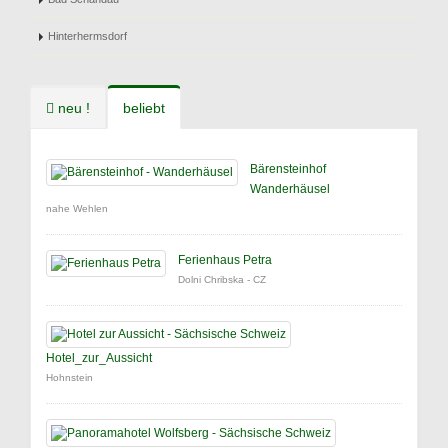
Hinterhermsdorf
neu !
beliebt
Bärensteinhof
Wanderhäusel
nahe Wehlen
Ferienhaus Petra
Dolni Chribska - CZ
Hotel_zur_Aussicht
Hohnstein