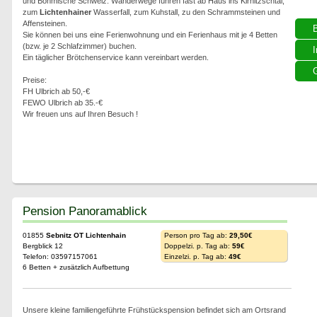
und Böhmische Schweiz. Wanderwege führen fast ab Haus ins Kirnitzschtal,
zum
Lichtenhainer
Wasserfall, zum Kuhstall, zu den Schrammsteinen und
Affensteinen.
Sie können bei uns eine Ferienwohnung und ein Ferienhaus mit je 4 Betten
(bzw. je 2 Schlafzimmer) buchen.
I
Ein täglicher Brötchenservice kann vereinbart werden.
G
Preise:
FH Ulbrich ab 50,-€
FEWO Ulbrich ab 35.-€
Wir freuen uns auf Ihren Besuch !
Pension Panoramablick
01855
Sebnitz OT Lichtenhain
Person pro Tag ab:
29,50€
Bergblick 12
Doppelzi. p. Tag ab:
59€
Telefon: 03597157061
Einzelzi. p. Tag ab:
49€
6 Betten + zusätzlich Aufbettung
Unsere kleine familiengeführte Frühstückspension befindet sich am Ortsrand