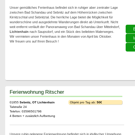
Unser gemütliches Ferienhaus befindet sich in ruhiger aber zentraler Lage
zwischen Bad Schandau und Sebnitz auf dem Höhenrücken zwischen
Kirnitzschtal und Sebnitztal. Die herrliche Lage bietet die Möglichkeit für
wunderschöne und ausgedehnte Wanderungen direkt ab Unterkunft. Nicht
weit entfernt verläuft der Panoramaweg von Bad Schandau über Mittelndorf,
Lichtenhain
nach Saupsdorf, und ein Stück des beliebten Malerweges.
Wir vermieten unser Ferienhaus in den Monaten von April bis Oktober.
I
Wir freuen uns auf Ihren Besuch !
G
Ferienwohnung Ritscher
01855
Sebnitz, OT Lichtenhain
Objekt pro Tag ab:
50€
Talstraße 24
Telefon: 03596501796
4 Betten + zusätzlich Aufbettung
Unsere ruhig gelegene Ferienwohnung befindet sich in idyllischer Umgebung