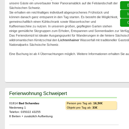
unsere Gäste ein unverbauter freier Panoramablick auf die Felslandschaft der
Sächsischen Schweiz.
Sie erhalten ein reichhaltiges individuell abgesprochenes Frühstück und
I
können danach ganz entspannt in den Tag starten. Es besteht die Möglichkeit,
gemeinschaftlich einen Kühlschrank sowie Wasserkocher und
G
Kaffeemaschine zu nutzen. In unserem großen, gepflegten Garten stehen
einige gemütliche Sitzgruppen zum Erholen, Entspannen und Sonnenbaden zur Verfüg
Das Feriendomizil ist idealer Ausgangspunkt für Wanderungen in die hintere Sächsisc
wildromantischen Kirnitzschtal den
Lichtenhainer
Wasserfall mit traditioneller Gasts
Nationalparks Sächsische Schweiz.
Eine Buchung ist ab 4 Übernachtungen möglich. Weitere Informationen erhalten Sie 
Ferienwohnung Schweipert
01814
Bad Schandau
Person pro Tag ab:
16,50€
Niederweg 1
Objekt pro Tag ab:
33€
Telefon: 035022 43255
8 Betten + zusätzlich Aufbettung