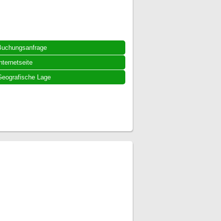
Buchungsanfrage
nternetseite
eografische Lage