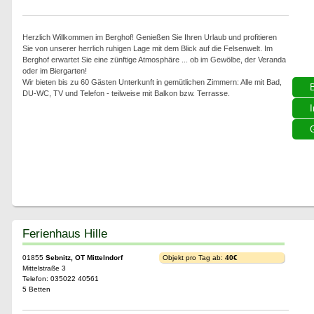
Herzlich Willkommen im Berghof! Genießen Sie Ihren Urlaub und profitieren
Sie von unserer herrlich ruhigen Lage mit dem Blick auf die Felsenwelt. Im
Berghof erwartet Sie eine zünftige Atmosphäre ... ob im Gewölbe, der Veranda
oder im Biergarten!
Wir bieten bis zu 60 Gästen Unterkunft in gemütlichen Zimmern: Alle mit Bad,
DU-WC, TV und Telefon - teilweise mit Balkon bzw. Terrasse.
I
G
Ferienhaus Hille
01855
Sebnitz, OT Mittelndorf
Objekt pro Tag ab:
40€
Mittelstraße 3
Telefon: 035022 40561
5 Betten