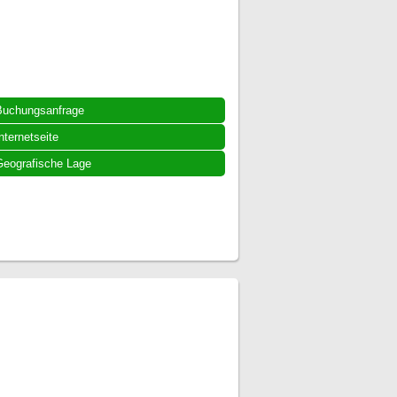
Buchungsanfrage
nternetseite
eografische Lage