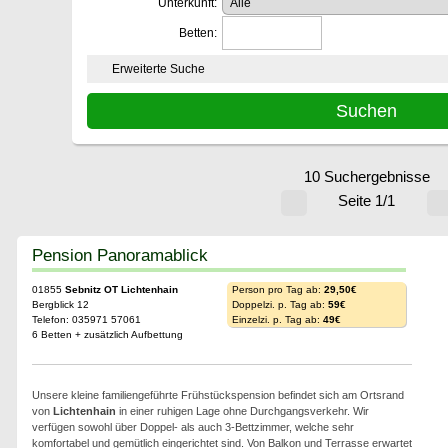
Unterkunft:
Betten:
Erweiterte Suche
10 Suchergebnisse
Seite 1/1
Pension Panoramablick
01855
Sebnitz OT Lichtenhain
Person pro Tag ab:
29,50€
Bergblick 12
Doppelzi. p. Tag ab:
59€
Telefon: 035971 57061
Einzelzi. p. Tag ab:
49€
6 Betten + zusätzlich Aufbettung
Unsere kleine familiengeführte Frühstückspension befindet sich am Ortsrand
von
Lichtenhain
in einer ruhigen Lage ohne Durchgangsverkehr. Wir
verfügen sowohl über Doppel- als auch 3-Bettzimmer, welche sehr
komfortabel und gemütlich eingerichtet sind. Von Balkon und Terrasse erwartet