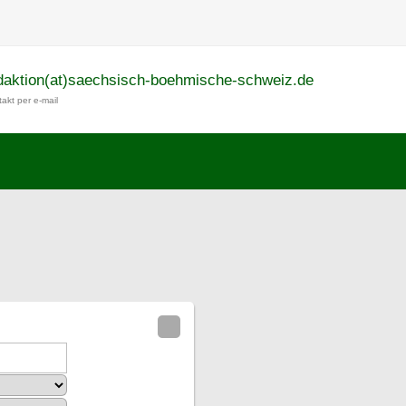
daktion(at)saechsisch-boehmische-schweiz.de
akt per e-mail