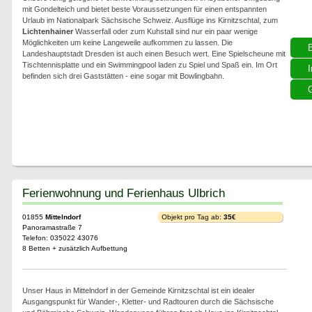
mit Gondelteich und bietet beste Voraussetzungen für einen entspannten
Urlaub im Nationalpark Sächsische Schweiz. Ausflüge ins Kirnitzschtal, zum
Lichtenhainer
Wasserfall oder zum Kuhstall sind nur ein paar wenige
Möglichkeiten um keine Langeweile aufkommen zu lassen. Die
Landeshauptstadt Dresden ist auch einen Besuch wert. Eine Spielscheune mit
Tischtennisplatte und ein Swimmingpool laden zu Spiel und Spaß ein. Im Ort
I
befinden sich drei Gaststätten - eine sogar mit Bowlingbahn.
G
Ferienwohnung und Ferienhaus Ulbrich
01855
Mittelndorf
Objekt pro Tag ab:
35€
Panoramastraße 7
Telefon: 035022 43076
8 Betten + zusätzlich Aufbettung
Unser Haus in Mittelndorf in der Gemeinde Kirnitzschtal ist ein idealer
Ausgangspunkt für Wander-, Kletter- und Radtouren durch die Sächsische