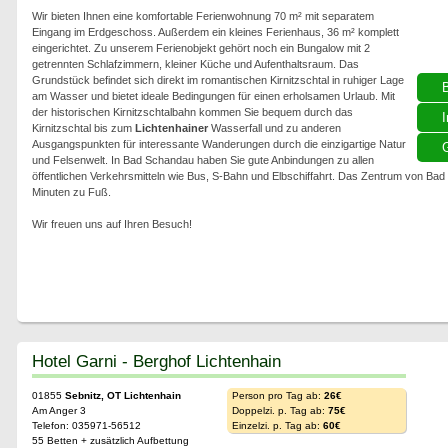
Wir bieten Ihnen eine komfortable Ferienwohnung 70 m² mit separatem
Eingang im Erdgeschoss. Außerdem ein kleines Ferienhaus, 36 m² komplett
eingerichtet. Zu unserem Ferienobjekt gehört noch ein Bungalow mit 2
getrennten Schlafzimmern, kleiner Küche und Aufenthaltsraum. Das
Grundstück befindet sich direkt im romantischen Kirnitzschtal in ruhiger Lage
am Wasser und bietet ideale Bedingungen für einen erholsamen Urlaub. Mit
der historischen Kirnitzschtalbahn kommen Sie bequem durch das
I
Kirnitzschtal bis zum
Lichtenhainer
Wasserfall und zu anderen
Ausgangspunkten für interessante Wanderungen durch die einzigartige Natur
G
und Felsenwelt. In Bad Schandau haben Sie gute Anbindungen zu allen
öffentlichen Verkehrsmitteln wie Bus, S-Bahn und Elbschiffahrt. Das Zentrum von Bad
Minuten zu Fuß.
Wir freuen uns auf Ihren Besuch!
Hotel Garni - Berghof Lichtenhain
01855
Sebnitz, OT Lichtenhain
Person pro Tag ab:
26€
Am Anger 3
Doppelzi. p. Tag ab:
75€
Telefon: 035971-56512
Einzelzi. p. Tag ab:
60€
55 Betten + zusätzlich Aufbettung