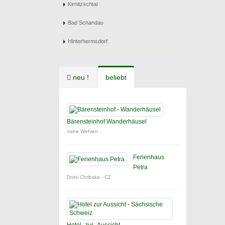
Kirnitzschtal
Bad Schandau
Hinterhermsdorf
neu !
beliebt
Bärensteinhof Wanderhäusel
nahe Wehlen
Ferienhaus
Petra
Dolni Chribska - CZ