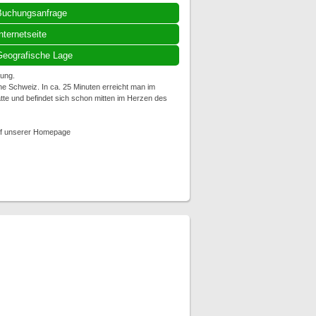
Buchungsanfrage
nternetseite
eografische Lage
ung.
he Schweiz. In ca. 25 Minuten erreicht man im
tätte und befindet sich schon mitten im Herzen des
auf unserer Homepage