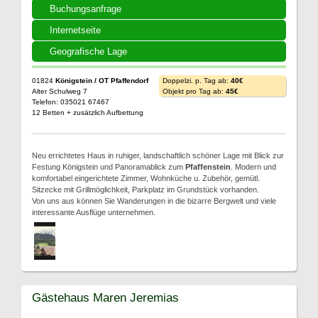
Buchungsanfrage
Internetseite
Geografische Lage
01824
Königstein / OT Pfaffendorf
Doppelzi. p. Tag ab:
40€
Alter Schulweg 7
Objekt pro Tag ab:
45€
Telefon: 035021 67467
12 Betten + zusätzlich Aufbettung
Neu errichtetes Haus in ruhiger, landschaftlich schöner Lage mit Blick zur
Festung Königstein und Panoramablick zum
Pfaffenstein
. Modern und
komfortabel eingerichtete Zimmer, Wohnküche u. Zubehör, gemütl.
Sitzecke mit Grillmöglichkeit, Parkplatz im Grundstück vorhanden.
Von uns aus können Sie Wanderungen in die bizarre Bergwelt und viele
interessante Ausflüge unternehmen.
Gästehaus Maren Jeremias