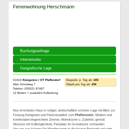
Ferienwohnung Herschmann
Buchungsanfrage
Internetseite
Geografische Lage
01824
Königstein / OT Pfaffendorf
Doppelzi. p. Tag ab:
40€
Alter Schulweg 7
Objekt pro Tag ab:
45€
Telefon: 035021 67467
12 Betten + zusätzlich Aufbettung
Neu errichtetes Haus in ruhiger, landschaftlich schöner Lage mit Blick zur
Festung Königstein und Panoramablick zum
Pfaffenstein
. Modern und
komfortabel eingerichtete Zimmer, Wohnküche u. Zubehör, gemütl.
Sitzecke mit Grillmöglichkeit, Parkplatz im Grundstück vorhanden.
Von uns aus können Sie Wanderungen in die bizarre Bergwelt und viele