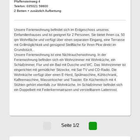
Pfaffensteinweg 4
Telefon: 035021 59800
2 Betten + zusätzlich Aufbettung
Unsere Ferienwohnung befindet sich im Erdgeschoss unseres
Einfamilienhauses und ist geeignet für 2 Personen. Sie bietet Ihnen ca. 50
qm Wohnfläche und verfügt über einen separaten Eingang, eine Terrasse
mit Grillmöglichkeit und genügend Stellfläche für Ihren Pkw direkt im
Grundstück.
Unsere Ferienwohnung ist eine Nichtraucherwohnung. In der
Ferienwohnung befinden sich ein Wohnzimmer mit Wohnküche, ein
Schlafzimmer, Flur und ein Bad mit Dusche und WC. Das Wohnzimmer ist
eingerichtet mit gemütlicher Sitzecke, mit Sat-TV und CD-Radio. Die
Wohnküche verfügt über einen E-Herd, Spülmaschine, Kühlschrank,
Kaffeemaschine, Wasserkocher und Toaster. Ein Küchentisch mit 4
Stühlen gehört ebenfalls zur Wohnküche. Im Schlafzimmer befindet sich
ein Doppelbett mit Federkernmatrazen und verstellbarem Lattenrost.
Seite 1/2