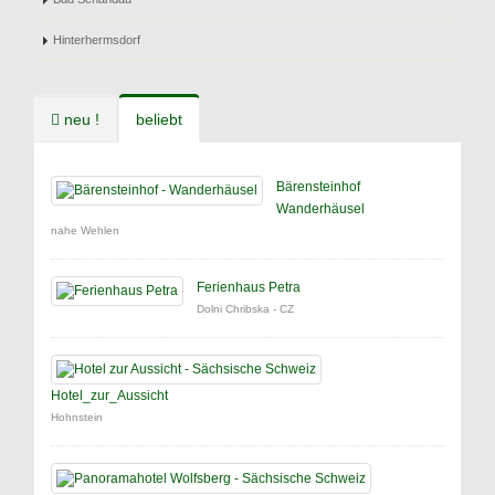
Hinterhermsdorf
neu !
beliebt
Bärensteinhof
Wanderhäusel
nahe Wehlen
Ferienhaus Petra
Dolni Chribska - CZ
Hotel_zur_Aussicht
Hohnstein