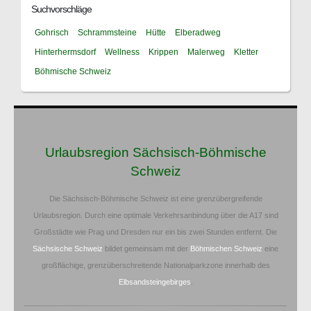
Suchvorschläge
Gohrisch
Schrammsteine
Hütte
Elberadweg
Hinterhermsdorf
Wellness
Krippen
Malerweg
Kletter
Böhmische Schweiz
Urlaubsregion Sächsisch-Böhmische
Schweiz
Die Sächsisch-Böhmische Schweiz ist eine grenzübergreifende
Urlaubsregion. Durch eine optimale Verkehrsanbindung über die A17 sind
Großstädte wie Prag und Dresden nur ein bis zwei Stunden entfernt. Die
Sächsische Schweiz
bildet gemeinsam mit der
Böhmischen Schweiz
eine
großflächige, grenzüberschreitende Nationalparkzone innerhalb des
Elbsandsteingebirges
.