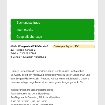
Buchungsanfrage
Internetseite
Geografische Lage
01824
Königstein OT Pfaffendorf
Objekt pro Tag ab:
50€
Zur Heidepromenade 2
Telefon: 035021 67269
8 Betten + zusätzlich Aufbettung
Unsere Ferienobjekte befinden sich im Zentrum der Sächsischen
Schweiz, direkt am Malerweg, umgeben von reizvoller Landschaft und
den Bergen
Pfaffenstein
, Festung Königstein und Lilienstein. Unsere
zentrale, ruhige Lage bietet einen sehr guten Ausgangspunkt für
Wanderungen im Elbsandsteingebirge
Fahrradtouren auf dem Elbradweg
Ausflüge nach Dresden, Pillnitz und Meißen
1 km bis S-Bahn, Bus und Schiff
Bademöglichkeit 5 km in Cunnersdorf