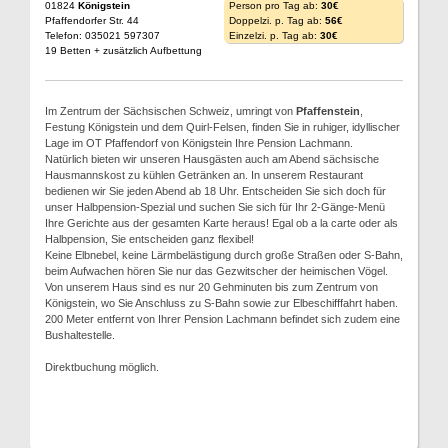
01824
Königstein
Person pro Tag ab:
30€
Pfaffendorfer Str. 44
Doppelzi. p. Tag ab:
56€
Telefon: 035021 597307
Einzelzi. p. Tag ab:
30€
19 Betten + zusätzlich Aufbettung
Im Zentrum der Sächsischen Schweiz, umringt von
Pfaffenstein
,
Festung Königstein und dem Quirl-Felsen, finden Sie in ruhiger, idyllischer
Lage im OT Pfaffendorf von Königstein Ihre Pension Lachmann.
Natürlich bieten wir unseren Hausgästen auch am Abend sächsische
Hausmannskost zu kühlen Getränken an. In unserem Restaurant
bedienen wir Sie jeden Abend ab 18 Uhr. Entscheiden Sie sich doch für
unser Halbpension-Spezial und suchen Sie sich für Ihr 2-Gänge-Menü
Ihre Gerichte aus der gesamten Karte heraus! Egal ob a la carte oder als
Halbpension, Sie entscheiden ganz flexibel!
Keine Elbnebel, keine Lärmbelästigung durch große Straßen oder S-Bahn,
beim Aufwachen hören Sie nur das Gezwitscher der heimischen Vögel.
Von unserem Haus sind es nur 20 Gehminuten bis zum Zentrum von
Königstein, wo Sie Anschluss zu S-Bahn sowie zur Elbeschifffahrt haben.
200 Meter entfernt von Ihrer Pension Lachmann befindet sich zudem eine
Bushaltestelle.
Direktbuchung möglich.