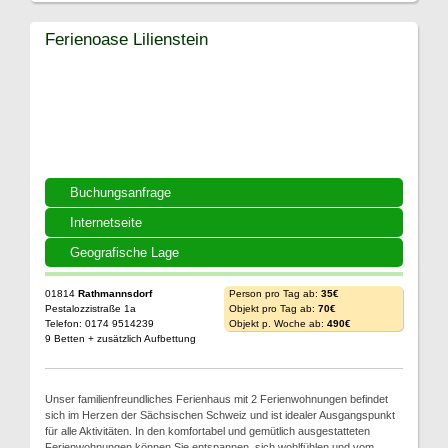
Ferienoase Lilienstein
Buchungsanfrage
Internetseite
Geografische Lage
01814
Rathmannsdorf
Person pro Tag ab:
35€
Pestalozzistraße 1a
Objekt pro Tag ab:
70€
Telefon: 0174 9514239
Objekt p. Woche ab:
490€
9 Betten + zusätzlich Aufbettung
Unser familienfreundliches Ferienhaus mit 2 Ferienwohnungen befindet
sich im Herzen der Sächsischen Schweiz und ist idealer Ausgangspunkt
für alle Aktivitäten. In den komfortabel und gemütlich ausgestatteten
Ferienwohnungen können Sie entspannen, sich wohlfühlen und vom