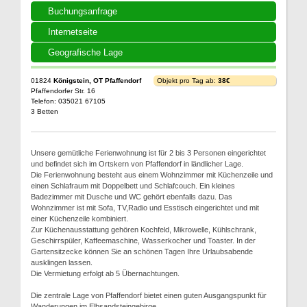
Buchungsanfrage
Internetseite
Geografische Lage
01824
Königstein, OT Pfaffendorf
Objekt pro Tag ab:
38€
Pfaffendorfer Str. 16
Telefon: 035021 67105
3 Betten
Unsere gemütliche Ferienwohnung ist für 2 bis 3 Personen eingerichtet
und befindet sich im Ortskern von Pfaffendorf in ländlicher Lage.
Die Ferienwohnung besteht aus einem Wohnzimmer mit Küchenzeile und
einen Schlafraum mit Doppelbett und Schlafcouch. Ein kleines
Badezimmer mit Dusche und WC gehört ebenfalls dazu. Das
Wohnzimmer ist mit Sofa, TV,Radio und Esstisch eingerichtet und mit
einer Küchenzeile kombiniert.
Zur Küchenausstattung gehören Kochfeld, Mikrowelle, Kühlschrank,
Geschirrspüler, Kaffeemaschine, Wasserkocher und Toaster. In der
Gartensitzecke können Sie an schönen Tagen Ihre Urlaubsabende
ausklingen lassen.
Die Vermietung erfolgt ab 5 Übernachtungen.
Die zentrale Lage von Pfaffendorf bietet einen guten Ausgangspunkt für
Wanderungen im Elbsandsteingebirge.