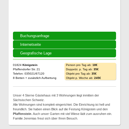
Buchungsanfrage
Internetseite
Geografische Lage
01824
Königstein
Person pro Tag ab:
18€
Pfaffendorfer Str. 21
Doppelzi. p. Tag ab:
35€
Telefon: 035021/67120
Objekt pro Tag ab:
35€
8 Betten + zusätzlich Aufbettung
Objekt p. Woche ab:
245€
Unser 4 Sterne Gästehaus mit 3 Wohnungen liegt inmitten der
Sächsischen Schweiz.
Alle Wohnungen sind komplett eingerichtet. Die Einrichtung ist hell und
freundlich. Sie haben einen Blick auf die Festung Königstein und den
Pfaffenstein
. Auch unser Garten mit viel Wiese lädt zum ausruhen ein.
Familie Jeremias freut sich über Ihren Besuch.