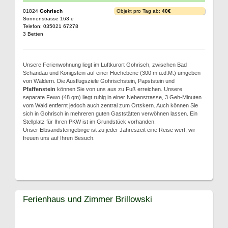
01824
Gohrisch
Objekt pro Tag ab:
40€
Sonnenstrasse 163 e
Telefon: 035021 67278
3 Betten
Unsere Ferienwohnung liegt im Luftkurort Gohrisch, zwischen Bad
Schandau und Königstein auf einer Hochebene (300 m ü.d.M.) umgeben
von Wäldern. Die Ausflugsziele Gohrischstein, Papststein und
Pfaffenstein
können Sie von uns aus zu Fuß erreichen. Unsere
separate Fewo (48 qm) liegt ruhig in einer Nebenstrasse, 3 Geh-Minuten
vom Wald entfernt jedoch auch zentral zum Ortskern. Auch können Sie
sich in Gohrisch in mehreren guten Gaststätten verwöhnen lassen. Ein
Stellplatz für Ihren PKW ist im Grundstück vorhanden.
Unser Elbsandsteingebirge ist zu jeder Jahreszeit eine Reise wert, wir
freuen uns auf Ihren Besuch.
Ferienhaus und Zimmer Brillowski