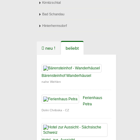
Kirnitzschtal
Bad Schandau
Hinterhermsdorf
neu !
beliebt
Bärensteinhof Wanderhäusel
nahe Wehlen
Ferienhaus
Petra
Dolni Chribska - CZ