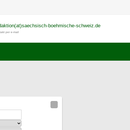
daktion(at)saechsisch-boehmische-schweiz.de
akt per e-mail