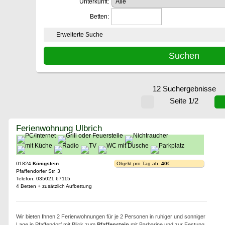
Unterkunft:
Betten:
Erweiterte Suche
12 Suchergebnisse
Seite 1/2
Ferienwohnung Ulbrich
01824
Königstein
Objekt pro Tag ab:
40€
Pfaffendorfer Str. 3
Telefon: 035021 67115
4 Betten + zusätzlich Aufbettung
Wir bieten Ihnen 2 Ferienwohnungen für je 2 Personen in ruhiger und sonniger
Lage in Pfaffendorf mit Blick zum
Pfaffenstein
mit Barbarine und zur Festung