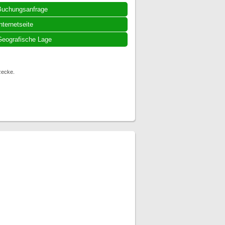
Buchungsanfrage
nternetseite
eografische Lage
zecke.