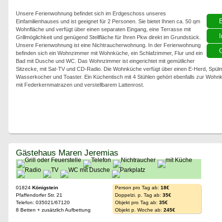
Unsere Ferienwohnung befindet sich im Erdgeschoss unseres
Einfamilienhauses und ist geeignet für 2 Personen. Sie bietet Ihnen ca. 50 qm
Wohnfläche und verfügt über einen separaten Eingang, eine Terrasse mit
I
Grillmöglichkeit und genügend Stellfläche für Ihren Pkw direkt im Grundstück.
Unsere Ferienwohnung ist eine Nichtraucherwohnung. In der Ferienwohnung
G
befinden sich ein Wohnzimmer mit Wohnküche, ein Schlafzimmer, Flur und ein
Bad mit Dusche und WC. Das Wohnzimmer ist eingerichtet mit gemütlicher
Sitzecke, mit Sat-TV und CD-Radio. Die Wohnküche verfügt über einen E-Herd, Spül
Wasserkocher und Toaster. Ein Küchentisch mit 4 Stühlen gehört ebenfalls zur Wohnk
mit Federkernmatrazen und verstellbarem Lattenrost.
Gästehaus Maren Jeremias
01824
Königstein
Person pro Tag ab:
18€
Pfaffendorfer Str. 21
Doppelzi. p. Tag ab:
35€
Telefon: 035021/67120
Objekt pro Tag ab:
35€
8 Betten + zusätzlich Aufbettung
Objekt p. Woche ab:
245€