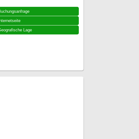
Buchungsanfrage
nternetseite
eografische Lage