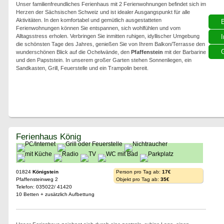
Unser familienfreundliches Ferienhaus mit 2 Ferienwohnungen befindet sich im
Herzen der Sächsischen Schweiz und ist idealer Ausgangspunkt für alle
Aktivitäten. In den komfortabel und gemütlich ausgestatteten
Ferienwohnungen können Sie entspannen, sich wohlfühlen und vom
Alltagsstress erholen. Verbringen Sie inmitten ruhigen, idyllischer Umgebung
I
die schönsten Tage des Jahres, genießen Sie von Ihrem Balkon/Terrasse den
G
wunderschönen Blick auf die Ochelwände, den
Pfaffenstein
mit der Barbarine
und den Papststein. In unserem großer Garten stehen Sonnenliegen, ein
Sandkasten, Grill, Feuerstelle und ein Trampolin bereit.
Ferienhaus König
01824
Königstein
Person pro Tag ab:
17€
Pfaffensteinweg 2
Objekt pro Tag ab:
35€
Telefon: 035022/ 41420
10 Betten + zusätzlich Aufbettung