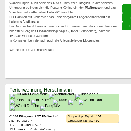
Wanderungen, auch ohne das Auto zu benutzen, möglich. In der näheren
Umgebung befinden sich die Festung Königstein, der
Pfaffenstein
und das
Wander- und Klettergebiet Bielatal/Ottomühle.
Für Familien mit Kindern ist das Felsenlabyrinth Langenhennersdorf ein
I
beliebtes Ausflugsziel.
G
Die Böhmische Schweiz ist von uns leicht zu erreichen. Sie können hier den
höchsten Berg des Elbsandsteingebirges (Hoher Schneeberg) oder die
Tyssaer Wände erwandern.
In Königstein befindet sich auch die Anlegestelle der Elbdampfer.
Wir freuen uns auf Ihren Besuch.
Ferienwohnung Herschmann
01824
Königstein / OT Pfaffendorf
Doppelzi. p. Tag ab:
40€
Alter Schulweg 7
Objekt pro Tag ab:
45€
Telefon: 035021 67467
12 Betten + zusätzlich Aufbettung