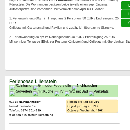
Königstein. Die Wohnungen besitzen beide jeweils einen sep. Eingang.
Autostellplätze sind vorhanden. Wir vermieten von April bis Oktober!
I
1. Ferienwohnung 60qm im Haupthaus 2 Personen, 50 EUR / Endreinigung 25
G
EUR
Grillplatz mit Gartenanteil und Pavillon und zusätzlich überdachte Sitzecke.
2. Ferienwohnung 30 qm im Nebengebäude 40 EUR / Endreinigung 25 EUR
Mit sonniger Terrasse (Blick zur Festung Königstein)und Grillplatz mit überdachter Sit
Ferienoase Lilienstein
01814
Rathmannsdorf
Person pro Tag ab:
35€
Pestalozzistraße 1a
Objekt pro Tag ab:
70€
Telefon: 0174 9514239
Objekt p. Woche ab:
490€
9 Betten + zusätzlich Aufbettung