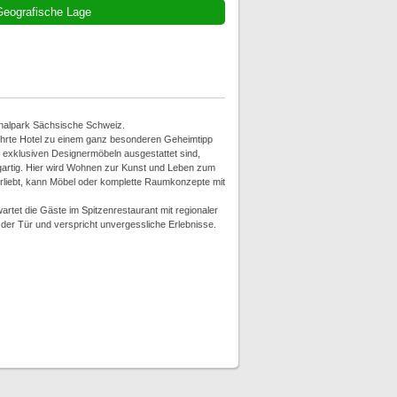
eografische Lage
onalpark Sächsische Schweiz.
führte Hotel zu einem ganz besonderen Geheimtipp
mit exklusiven Designermöbeln ausgestattet sind,
igartig. Hier wird Wohnen zur Kunst und Leben zum
verliebt, kann Möbel oder komplette Raumkonzepte mit
tet die Gäste im Spitzenrestaurant mit regionaler
der Tür und verspricht unvergessliche Erlebnisse.