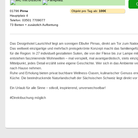
G
01796
Pirna
Objekt pro Tag ab:
100€
Hauptplatz 4
Telefon: 03501 7709077
73 Betten + zusätzlich Aufbettung
Das Designhotel Laurichhof liegt am sonnigen Elbufer Pirnas, direkt am Tor zum Nati
Das weltweit einzigartige und mehrfach preisgekrönte Konzept macht das familienge
für die Region: In 27 individuell gestalteten Suiten, die von der Fliese bis zur Lampe 
entstehen faszinierende Wohnwelten – mal verspielt, mal avantgardistisch, stets einz
Mittelpunkt, jedes Detail erzählt seine eigene Geschichte. Wer sich in das Ambiente 
nach Hause nehmen.
Ruhe und Erholung bieten privat buchbare Wellness-Oasen, kulinarischer Genuss erwar
Küche. Die beeindruckende Naturlandschaft der Sächsischen Schweiz liegt direkt vor 
Ein Urlaub für alle Sinne – stilvoll, inspirierend, unverwechselbar!
#Direktbuchung möglich