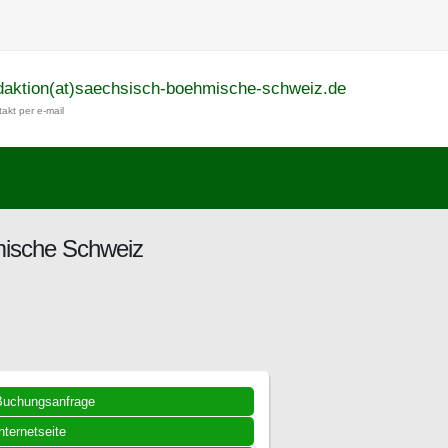
daktion(at)saechsisch-boehmische-schweiz.de
akt per e-mail
hmische Schweiz
Buchungsanfrage
nternetseite