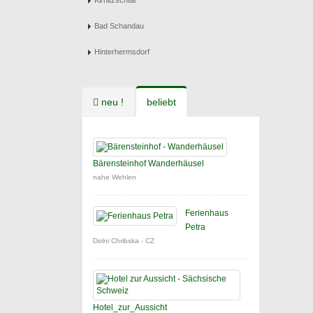
Kirnitzschtal
Bad Schandau
Hinterhermsdorf
neu !
beliebt
Bärensteinhof Wanderhäusel
nahe Wehlen
Ferienhaus
Petra
Dolni Chribska - CZ
Hotel_zur_Aussicht