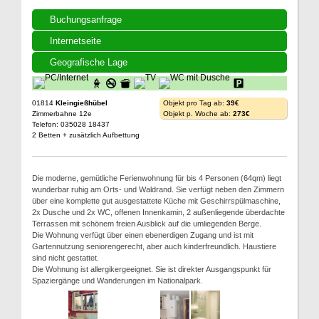
Buchungsanfrage
Internetseite
Geografische Lage
01814
Kleingießhübel
Objekt pro Tag ab:
39€
Zimmerbahne 12e
Objekt p. Woche ab:
273€
Telefon: 035028 18437
2 Betten + zusätzlich Aufbettung
Die moderne, gemütliche Ferienwohnung für bis 4 Personen (64qm) liegt
wunderbar ruhig am Orts- und Waldrand. Sie verfügt neben den Zimmern
über eine komplette gut ausgestattete Küche mit Geschirrspülmaschine,
2x Dusche und 2x WC, offenen Innenkamin, 2 außenliegende überdachte
Terrassen mit schönem freien Ausblick auf die umliegenden Berge.
Die Wohnung verfügt über einen ebenerdigen Zugang und ist mit
Gartennutzung seniorengerecht, aber auch kinderfreundlich. Haustiere
sind nicht gestattet.
Die Wohnung ist allergikergeeignet. Sie ist direkter Ausgangspunkt für
Spaziergänge und Wanderungen im Nationalpark.