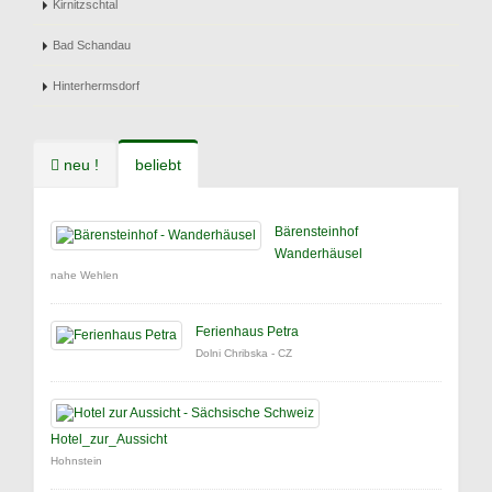
Kirnitzschtal
Bad Schandau
Hinterhermsdorf
neu !
beliebt
Bärensteinhof
Wanderhäusel
nahe Wehlen
Ferienhaus Petra
Dolni Chribska - CZ
Hotel_zur_Aussicht
Hohnstein