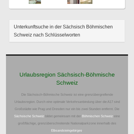
Unterkunftsuche in der Sächsisch Böhmischen
Schweiz nach Schlüsselworten
Urlaubsregion Sächsisch-Böhmische
Schweiz
Die Sächsisch-Böhmische Schweiz ist eine grenzübergreifende
Urlaubsregion. Durch eine optimale Verkehrsanbindung über die A17 sind
Großstädte wie Prag und Dresden nur ein bis zwei Stunden entfernt. Die
Sächsische Schweiz
bildet gemeinsam mit der
Böhmischen Schweiz
eine
großflächige, grenzüberschreitende Nationalparkzone innerhalb des
Elbsandsteingebirges
.