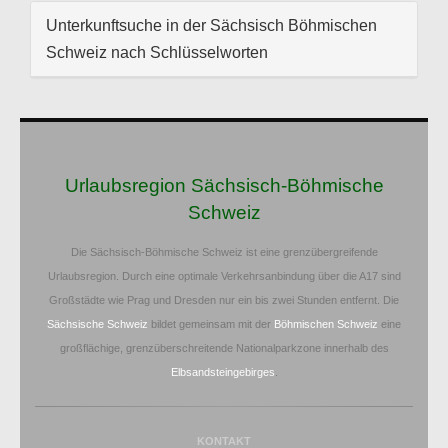
Unterkunftsuche in der Sächsisch Böhmischen
Schweiz nach Schlüsselworten
Urlaubsregion Sächsisch-Böhmische
Schweiz
Die Sächsisch-Böhmische Schweiz ist eine grenzübergreifende
Urlaubsregion. Durch eine optimale Verkehrsanbindung über die A17 sind
Großstädte wie Prag und Dresden nur ein bis zwei Stunden entfernt. Die
Sächsische Schweiz
bildet gemeinsam mit der
Böhmischen Schweiz
eine
großflächige, grenzüberschreitende Nationalparkzone innerhalb des
Elbsandsteingebirges
.
KONTAKT