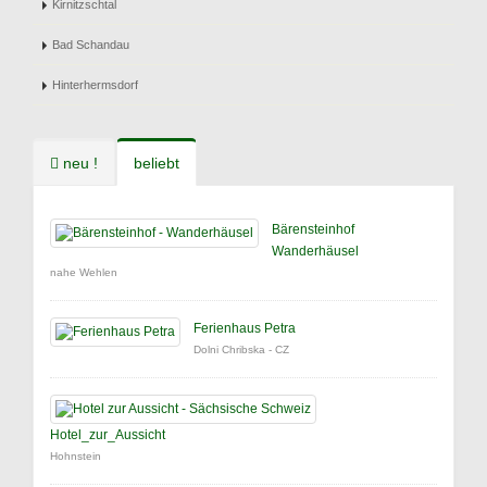
Kirnitzschtal
Bad Schandau
Hinterhermsdorf
neu !
beliebt
Bärensteinhof
Wanderhäusel
nahe Wehlen
Ferienhaus Petra
Dolni Chribska - CZ
Hotel_zur_Aussicht
Hohnstein