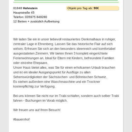
01848
Hohnstein
Objekt pro Tag ab:
90€
Hauptstraße 45
Telefon: 035975 849280
12 Betten + zusätzlich Aufbettung
Wir laden Sie ein in unser liebevoll restauriertes Denkmalhaus in ruhiger,
zentraler Lage in Ehrenberg. Lassen Sie das historische Flair auf sich
wirken. Erfreuen Sie sich an den besonders ideenreich und komfortabel
ausgestatteten Zimmern. Wir bieten Ihnen 3 komplett eingerichtete
Ferienwohnungen an. Ideal für Eltern mit Kindern, befreundete Familien
oder einzelne Ehepaare.
Unser Haus bietet alles, was Sie für einen erholsamen Urlaub brauchen
und ist ein idealer Ausgangspunkt für Ausflüge zu allen
Sehenswürdigkeiten der Sächsischen- und Böhmischen Schweiz.
Es stehen außerdem eine Waschmaschine und ein Trockner
kostenpflichtig zur Verfügung.
Bei uns können Sie nicht nur im Trabi schlafen, sondern auch selber Trabi
fahren - Buchungen im Vorab möglich.
Wir freuen uns auf Ihren Besuch!
#bauernhof