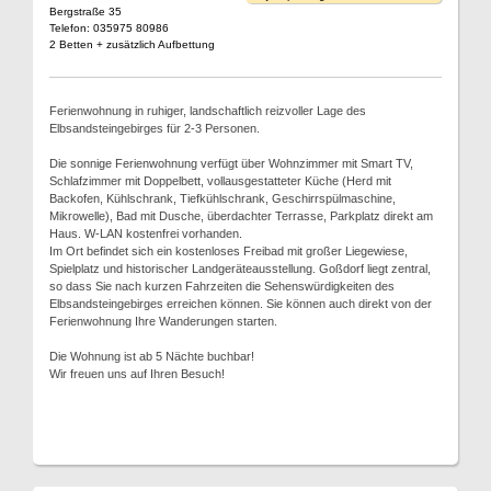
Bergstraße 35
Telefon: 035975 80986
2 Betten + zusätzlich Aufbettung
Ferienwohnung in ruhiger, landschaftlich reizvoller Lage des
Elbsandsteingebirges für 2-3 Personen.
Die sonnige Ferienwohnung verfügt über Wohnzimmer mit Smart TV,
Schlafzimmer mit Doppelbett, vollausgestatteter Küche (Herd mit
Backofen, Kühlschrank, Tiefkühlschrank, Geschirrspülmaschine,
Mikrowelle), Bad mit Dusche, überdachter Terrasse, Parkplatz direkt am
Haus. W-LAN kostenfrei vorhanden.
Im Ort befindet sich ein kostenloses Freibad mit großer Liegewiese,
Spielplatz und historischer Landgeräteausstellung. Goßdorf liegt zentral,
so dass Sie nach kurzen Fahrzeiten die Sehenswürdigkeiten des
Elbsandsteingebirges erreichen können. Sie können auch direkt von der
Ferienwohnung Ihre Wanderungen starten.
Die Wohnung ist ab 5 Nächte buchbar!
Wir freuen uns auf Ihren Besuch!