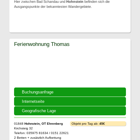
Hier zwischen Bad Schandau und
Hohnstein
befinden sich die
Ausgangspunkte der bekanntesten Wandergebiete.
Ferienwohnung Thomas
Buchungsanfrage
Internetseite
Geografische Lage
01848
Hohnstein, OT Ehrenberg
Objekt pro Tag ab:
45€
Kirchsteig 32
Telefon: 035975 81634 / 0151 22621
2 Betten + zusätzlich Aufbettung