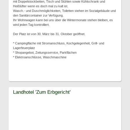
mit Doppelstockbetten, Tisch und Stühlen sowie Kühlschrank und
Heißlüfter wenn es doch mal zu kalt ist.
Wasch.- und Duschmöglichkeiten, Toiletten stehen im Sozialgebäude und
den Sanitärcontainer zur Verfügung.
Ihr Wohnwagen kann bei uns über die Wintermonate stehen bleiben, es
wird jeden Tag kontrolliert.
Der Platz ist von 30. März bis 31. Oktober geöffnet.
* Campingfläche mit Stromanschluss, Kochgelegenheit, Grill- und
Lagerfeuerplatz
* Shopangebot, Zeitungsservice, Parkflächen
* Elektroanschlüsse, Waschmaschine
Landhotel 'Zum Erbgericht'