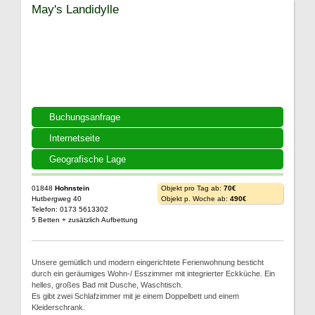
May's Landidylle
Buchungsanfrage
Internetseite
Geografische Lage
01848
Hohnstein
Objekt pro Tag ab:
70€
Hutbergweg 40
Objekt p. Woche ab:
490€
Telefon: 0173 5613302
5 Betten + zusätzlich Aufbettung
Unsere gemütlich und modern eingerichtete Ferienwohnung besticht
durch ein geräumiges Wohn-/ Esszimmer mit integrierter Eckküche. Ein
helles, großes Bad mit Dusche, Waschtisch.
Es gibt zwei Schlafzimmer mit je einem Doppelbett und einem
Kleiderschrank.