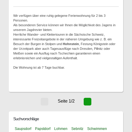
Wir verfügen über eine ruhig gelegene Ferienwohnung für 2 bis 3
Personen.
Als besonderen Service können wir Ihnen die Möglichkeit des Jagens in
unserem Jagdrevier bieten.
Herrliche Wander- und Klettertouren in die Sächsische Schweiz,
interessante Freizeitangebote in der näheren Umgebung wie z. B. ein
Besuch der Burgen in Stolpen und
Hohnstein
, Festung Königstein oder
der Urzeitpark aber auch Tagesausflüge nach Dresden, Pillnitz oder
Meißen sowie ein Ausflug nach Tschechien garantieren einen
erlebnisreichen und vielgestaltigen Aufenthalt.
Die Wohnung ist ab 7 Tage buchbar.
Seite 1/2
Suchvorschläge
Saupsdorf
Papstdorf
Lohmen
Sebnitz
Schwimmen