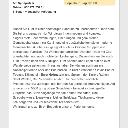
Am Sportplatz 6
Doppelzi. p. Tag ab:
50€
Telefon: 035971 55931
8 Betten + zusätzlich Aufbettung
Haben Sie Lust in einer ehemaligen Scheune zu übernachten? Dann sind
Sie bei uns genau richtig. Wir bieten Ihnen modern und komplett
eingerichtete Ferienwohnungen, einen urigen und gemütlichen
Gemeinschaftsraum mit Kamin und eine zusätzliche komplette moderne
Gemeinschaftsküche. Gut geeignet auch für kleinere Gruppen und
befreundete Familien. Die Wohnungen erreichen Sie über einen mit Glas
überdachten und auch möblierten Laubengang. Diesen können Sie auch
zum Erholen nach den Ausflügen, zum Sonnen und Lesen nutzen uvm.
Wanderwege gehen vom Haus los, aber Sie können auch unsere
Nationalparkbahn oder den Bus nutzen. In Kürze erreichen Sie die Bastei,
Festung Königstein, Burg
Hohnstein
und Stolpen, den Kurort Rathen,
Stadt Wehlen, Bad Schandau an der Elbe. Wir haben reichlich
Prospektmaterial ausliegen und beraten Sie gerne bei Ihren Ausflügen. Auf
unserem ca. 5000 qm großem Grundstück befindet sich ein großer
Grillplatz, das Streichelgehege mit den Kamerunschafen, eine
Streuobstwiese, Liegewiese, kleiner Spielplatz, Tischtennis, kleiner
Kräutergarten und verschiedene Teesorten uvm.
Wir freuen uns auf Ihren Besuch in unserer Ferienscheune.