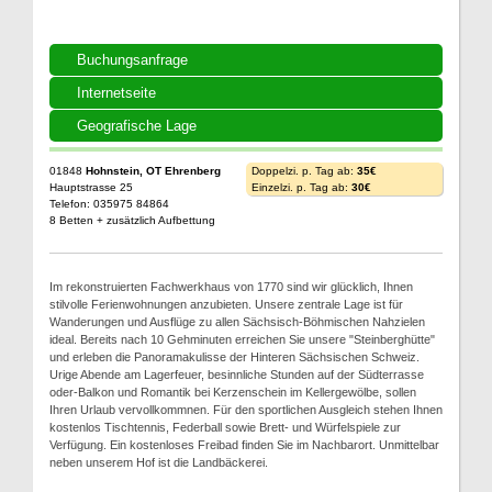
Buchungsanfrage
Internetseite
Geografische Lage
01848
Hohnstein, OT Ehrenberg
Doppelzi. p. Tag ab:
35€
Hauptstrasse 25
Einzelzi. p. Tag ab:
30€
Telefon: 035975 84864
8 Betten + zusätzlich Aufbettung
Im rekonstruierten Fachwerkhaus von 1770 sind wir glücklich, Ihnen
stilvolle Ferienwohnungen anzubieten. Unsere zentrale Lage ist für
Wanderungen und Ausflüge zu allen Sächsisch-Böhmischen Nahzielen
ideal. Bereits nach 10 Gehminuten erreichen Sie unsere "Steinberghütte"
und erleben die Panoramakulisse der Hinteren Sächsischen Schweiz.
Urige Abende am Lagerfeuer, besinnliche Stunden auf der Südterrasse
oder-Balkon und Romantik bei Kerzenschein im Kellergewölbe, sollen
Ihren Urlaub vervollkommnen. Für den sportlichen Ausgleich stehen Ihnen
kostenlos Tischtennis, Federball sowie Brett- und Würfelspiele zur
Verfügung. Ein kostenloses Freibad finden Sie im Nachbarort. Unmittelbar
neben unserem Hof ist die Landbäckerei.