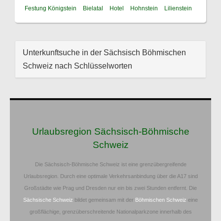
Festung Königstein
Bielatal
Hotel
Hohnstein
Lilienstein
Unterkunftsuche in der Sächsisch Böhmischen
Schweiz nach Schlüsselworten
Urlaubsregion Sächsisch-Böhmische
Schweiz
Die Sächsisch-Böhmische Schweiz ist eine grenzübergreifende
Urlaubsregion. Durch eine optimale Verkehrsanbindung über die A17 sind
Großstädte wie Prag und Dresden nur ein bis zwei Stunden entfernt. Die
Sächsische Schweiz
bildet gemeinsam mit der
Böhmischen Schweiz
eine
großflächige, grenzüberschreitende Nationalparkzone innerhalb des