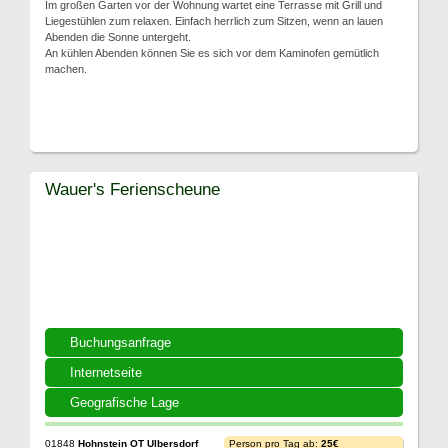
Im großen Garten vor der Wohnung wartet eine Terrasse mit Grill und
Liegestühlen zum relaxen. Einfach herrlich zum Sitzen, wenn an lauen
Abenden die Sonne untergeht.
An kühlen Abenden können Sie es sich vor dem Kaminofen gemütlich
machen.
Wauer's Ferienscheune
Buchungsanfrage
Internetseite
Geografische Lage
01848
Hohnstein OT Ulbersdorf
Person pro Tag ab:
25€