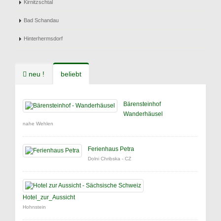
Kirnitzschtal
Bad Schandau
Hinterhermsdorf
neu !
beliebt
Bärensteinhof
Wanderhäusel
nahe Wehlen
Ferienhaus Petra
Dolni Chribska - CZ
Hotel_zur_Aussicht
Hohnstein