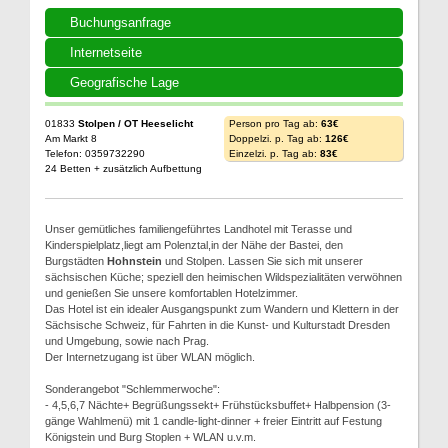
Buchungsanfrage
Internetseite
Geografische Lage
01833
Stolpen / OT Heeselicht
Person pro Tag ab:
63€
Am Markt 8
Doppelzi. p. Tag ab:
126€
Telefon: 0359732290
Einzelzi. p. Tag ab:
83€
24 Betten + zusätzlich Aufbettung
Unser gemütliches familiengeführtes Landhotel mit Terasse und
Kinderspielplatz,liegt am Polenztal,in der Nähe der Bastei, den
Burgstädten
Hohnstein
und Stolpen. Lassen Sie sich mit unserer
sächsischen Küche; speziell den heimischen Wildspezialitäten verwöhnen
und genießen Sie unsere komfortablen Hotelzimmer.
Das Hotel ist ein idealer Ausgangspunkt zum Wandern und Klettern in der
Sächsische Schweiz, für Fahrten in die Kunst- und Kulturstadt Dresden
und Umgebung, sowie nach Prag.
Der Internetzugang ist über WLAN möglich.
Sonderangebot "Schlemmerwoche":
- 4,5,6,7 Nächte+ Begrüßungssekt+ Frühstücksbuffet+ Halbpension (3-
gänge Wahlmenü) mit 1 candle-light-dinner + freier Eintritt auf Festung
Königstein und Burg Stoplen + WLAN u.v.m.