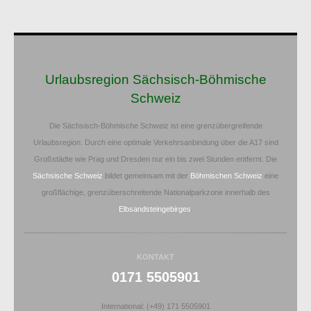
Urlaubsregion Sächsisch-Böhmische
Schweiz
Die Sächsisch-Böhmische Schweiz ist eine grenzübergreifende
Urlaubsregion. Durch eine optimale Verkehrsanbindung über die A17 sind
Großstädte wie Prag und Dresden nur ein bis zwei Stunden entfernt. Die
Sächsische Schweiz
bildet gemeinsam mit der
Böhmischen Schweiz
eine
großflächige, grenzüberschreitende Nationalparkzone innerhalb des
Elbsandsteingebirges
.
KONTAKT
0171 5505901
International: (+49) 171 5505901