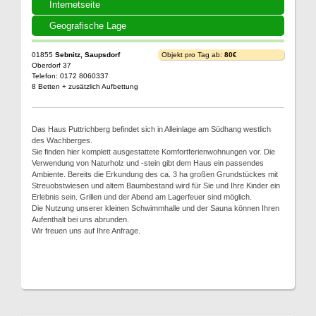
Internetseite
Geografische Lage
01855
Sebnitz, Saupsdorf
Objekt pro Tag ab:
80€
Oberdorf 37
Telefon: 0172 8060337
8 Betten + zusätzlich Aufbettung
Das Haus Puttrichberg befindet sich in Alleinlage am Südhang westlich
des Wachberges.
Sie finden hier komplett ausgestattete Komfortferienwohnungen vor. Die
Verwendung von Naturholz und -stein gibt dem Haus ein passendes
Ambiente. Bereits die Erkundung des ca. 3 ha großen Grundstückes mit
Streuobstwiesen und altem Baumbestand wird für Sie und Ihre Kinder ein
Erlebnis sein. Grillen und der Abend am Lagerfeuer sind möglich.
Die Nutzung unserer kleinen Schwimmhalle und der Sauna können Ihren
Aufenthalt bei uns abrunden.
Wir freuen uns auf Ihre Anfrage.